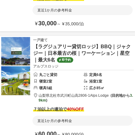
直近1か月の参考料金
30,000
¥
～
¥
35,000
/
泊
一戸建て
【ラグジュアリー貸切ロッジ】BBQ｜ジャク
ジー｜日本最古の桜｜ワーケーション｜星空
｜最大6名
即予約
アルプスロッジ
丸ごと貸切
定員
6
名
寝室
2
室
浴室
1
室
寝具
5
組
広さ
85
㎡
山梨県
北杜市
武川町山高2806-1
Alps Lodge
目的地から
3.
9km
７泊以上の連泊で
40
%OFF
直近1か月の参考料金
60,000
¥
～
¥
80,000
/
泊