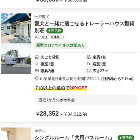
～
¥
50,000
/
泊
一戸建て
愛犬と一緒に過ごせるトレーラーハウス型貸
別荘
即予約
MOBILE HOME 8
新型コロナウイルス対策あり
丸ごと貸切
定員
3
名
寝室
1
室
浴室
1
室
寝具
2
組
広さ
27
㎡
山梨県
北杜市
長坂町小荒間1270-11
目的地から
7.1km
７泊以上の連泊で
20
%OFF
直近1か月の参考料金
28,352
¥
～
¥
34,022
/
泊
ホテル
シングルルーム「共用バスルーム」
即予約