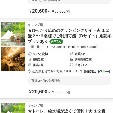
直近1か月の参考料金
20,600
¥
～
¥
33,000
/
泊
キャンプ場
★ゆったり広めのグランピングサイト★ １２
畳２〜６名様でご利用可能（Dサイト）別記冬
プランあり
即予約
白州・尾白 FLORA Campsite in the Natural Garden
丸ごと貸切
定員
6
名
寝室
1
室
共用
浴室
0
室
寝具
6
組
広さ
21
㎡
山梨県
北杜市
白州町白須８８１３−２
目的地から
3.8km
直近1か月の参考料金
20,600
¥
～
¥
33,000
/
泊
キャンプ場
★トイレ、給水場が近くて便利！★ １２畳