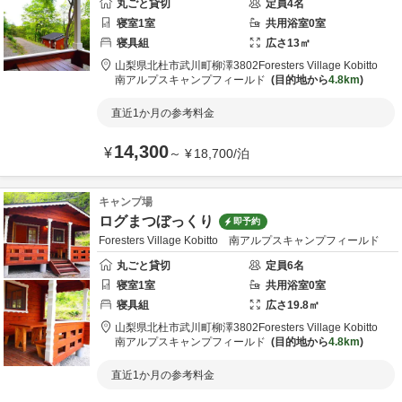
丸ごと貸切
定員
4
名
寝室
1
室
共用
浴室
0
室
寝具
組
広さ
13
㎡
山梨県
北杜市
武川町柳澤3802
Foresters Village Kobitto
南アルプスキャンプフィールド
目的地から
4.8km
直近1か月の参考料金
14,300
¥
～
¥
18,700
/
泊
キャンプ場
ログまつぼっくり
即予約
Foresters Village Kobitto 南アルプスキャンプフィールド
丸ごと貸切
定員
6
名
寝室
1
室
共用
浴室
0
室
寝具
組
広さ
19.8
㎡
山梨県
北杜市
武川町柳澤3802
Foresters Village Kobitto
南アルプスキャンプフィールド
目的地から
4.8km
直近1か月の参考料金