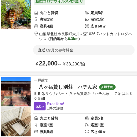
新型コロナウイルス対策あり
丸ごと貸切
定員
5
名
寝室
1
室
浴室
1
室
寝具
4
組
広さ
60
㎡
山梨県
北杜市
長坂町大井ヶ森1036-7
ハンドカットログハ
ウス
目的地から
6.3km
直近1か月の参考料金
22,000
¥
～
¥
33,200
/
泊
一戸建て
八ヶ岳貸し別荘 ハチん家
即予約
ＢＢＱ/サウナ/ペット 八ヶ岳貸別荘「ハチん家」 ７泊以上３
０％off
Excellent!
5.0
/5
1
件の評価
丸ごと貸切
定員
5
名
寝室
1
室
浴室
1
室
寝具
5
組
広さ
40
㎡