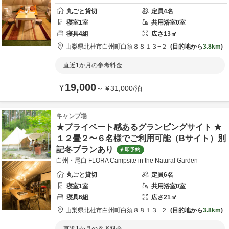
丸ごと貸切
定員
4
名
寝室
1
室
共用
浴室
0
室
寝具
4
組
広さ
13
㎡
山梨県
北杜市
白州町白須８８１３−２
目的地から
3.8km
直近1か月の参考料金
19,000
¥
～
¥
31,000
/
泊
キャンプ場
★プライベート感あるグランピングサイト ★
１２畳２〜６名様でご利用可能（Bサイト）別
記冬プランあり
即予約
白州・尾白 FLORA Campsite in the Natural Garden
丸ごと貸切
定員
6
名
寝室
1
室
共用
浴室
0
室
寝具
6
組
広さ
21
㎡
山梨県
北杜市
白州町白須８８１３−２
目的地から
3.8km