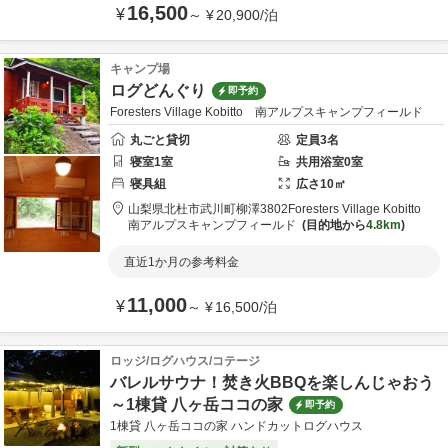
16,500
¥
～
¥
20,900
/
泊
キャンプ場
ログどんぐり
即予約
Foresters Village Kobitto 南アルプスキャンプフィールド
丸ごと貸切
定員
3
名
寝室
1
室
共用
浴室
0
室
寝具
組
広さ
10
㎡
山梨県
北杜市
武川町柳澤3802
Foresters Village Kobitto
南アルプスキャンプフィールド
目的地から
4.8km
直近1か月の参考料金
11,000
¥
～
¥
16,500
/
泊
ロッジ/ログハウス/コテージ
バレルサウナ！焚き火BBQを楽しんじゃおう
～1棟貸 八ヶ岳ココの家
即予約
1棟貸 八ヶ岳ココの家 ハンドカットログハウス