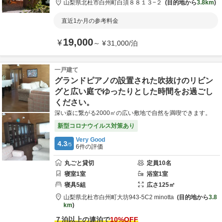
山梨県
北杜市
白州町白須８８１３−２
目的地から
3.8km
直近1か月の参考料金
19,000
¥
～
¥
31,000
/
泊
一戸建て
グランドピアノの設置された吹抜けのリビン
グと広い庭でゆったりとした時間をお過ごし
ください。
深い森に繋がる2000㎡の広い敷地で自然を満喫できます。
新型コロナウイルス対策あり
Very Good
4.3
/5
6
件の評価
丸ごと貸切
定員
10
名
寝室
1
室
浴室
1
室
寝具
5
組
広さ
125
㎡
山梨県
北杜市
白州町大坊943-5
C2 minotta
目的地から
3.8
km
７泊以上の連泊で
10
%OFF