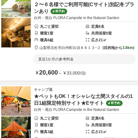
２〜６名様でご利用可能(Cサイト)別記冬プラ
ンあり
即予約
白州・尾白 FLORA Campsite in the Natural Garden
丸ごと貸切
定員
6
名
寝室
1
室
共用
浴室
0
室
寝具
6
組
広さ
21
㎡
山梨県
北杜市
白州町白須８８１３−２
目的地から
3.8km
直近1か月の参考料金
20,600
¥
～
¥
33,000
/
泊
キャンプ場
★ペットもOK！オシャレな土間スタイルの1
日1組限定特別サイト★Eサイト
即予約
白州・尾白 FLORA Campsite in the Natural Garden
丸ごと貸切
定員
4
名
寝室
1
室
共用
浴室
0
室
寝具
3
組
広さ
21
㎡