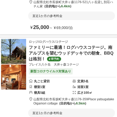
山梨県
北杜市
長坂町大井ヶ森1176-521
八ヶ岳貸し別荘ハ
チん家
目的地から
6.4km
直近1か月の参考料金
25,000
¥
～
¥
69,000
/
泊
ロッジ/ログハウス/コテージ
ファミリーに最適！ログハウスコテージ。南
アルプスを望むウッドデッキでの朝食、BBQ
は格別！
即予約
プレイス八ケ岳 大井ヶ森コテージ
新型コロナウイルス対策あり
丸ごと貸切
定員
5
名
寝室
1
室
浴室
1
室
寝具
5
組
広さ
100
㎡
山梨県
北杜市
長坂町大井ヶ森1176-359
Place yatsugatake
Oigamori cottage
目的地から
6.5km
直近1か月の参考料金