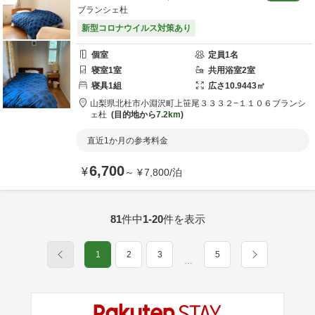
ブランシェ杜
新型コロナウイルス対策あり
個室
定員
1
名
寝室
1
室
共用
浴室
2
室
寝具
1
組
広さ
10.9443
㎡
山梨県
北杜市
小淵沢町上笹尾３３３２−１１０６
ブランシ
ェ杜
目的地から
7.2km
直近1か月の参考料金
6,700
¥
～
¥
7,800
/
泊
81
件中
1-20
件を表示
1
2
3
5
…