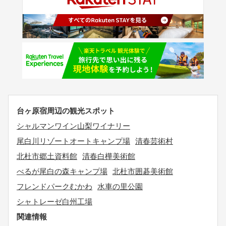
台ヶ原宿周辺の観光スポット
シャルマンワイン山梨ワイナリー
尾白川リゾートオートキャンプ場
清春芸術村
北杜市郷土資料館
清春白樺美術館
べるが尾白の森キャンプ場
北杜市囲碁美術館
フレンドパークむかわ
水車の里公園
シャトレーゼ白州工場
関連情報