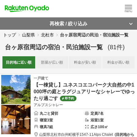
再検索 / 絞り込み
トップ
山梨県
北杜市
台ヶ原宿周辺の民泊・宿泊施設一覧
台ヶ原宿周辺
の
宿泊・民泊施設一覧
(
81
件)
目的地に
近い順
部屋が
広い順
料金が
安い順
料金が
高い順
一戸建て
【一棟貸し】ユネスコエコパーク大自然の中1
000坪の庭とラグジュアリーなシャレーでゆっ
たり過ごす
即予約
アルプスシャレー
丸ごと貸切
定員
7
名
寝室
3
室
浴室
1
室
寝具
7
組
広さ
100
㎡
山梨県
北杜市
白州町横手1547-11
Alps Chalet
目的地から