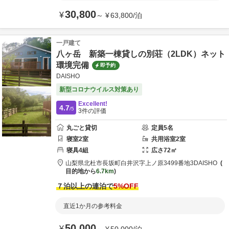
30,800
¥
～
¥
63,800
/
泊
一戸建て
八ヶ岳 新築一棟貸しの別荘（2LDK）ネット
環境完備
即予約
DAISHO
新型コロナウイルス対策あり
Excellent!
4.7
/5
3
件の評価
丸ごと貸切
定員
5
名
寝室
2
室
共用
浴室
2
室
寝具
4
組
広さ
72
㎡
山梨県
北杜市
長坂町白井沢字上ノ原3499番地3
DAISHO
目的地から
6.7km
７泊以上の連泊で
5
%OFF
直近1か月の参考料金
50,000
¥