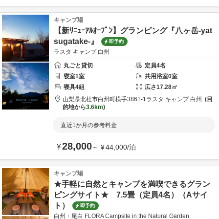
キャンプ場
【新ﾘﾆｭｰｱﾙｵｰﾌﾟﾝ】グランピング『八ヶ岳-yat
sugatake-』
即予約
ラスタ キャンプ 白州
丸ごと貸切
定員
4
名
寝室
1
室
共用
浴室
0
室
寝具
4
組
広さ
17.28
㎡
山梨県
北杜市
白州町横手3861-1
ラスタ キャンプ 白州
目
的地から
3.6km
直近1か月の参考料金
28,000
¥
～
¥
44,000
/
泊
キャンプ場
★手軽に自然とキャンプを満喫できるグラン
ピングサイト★ 7.5畳（定員4名）（Aサイ
ト）
即予約
白州・尾白 FLORA Campsite in the Natural Garden