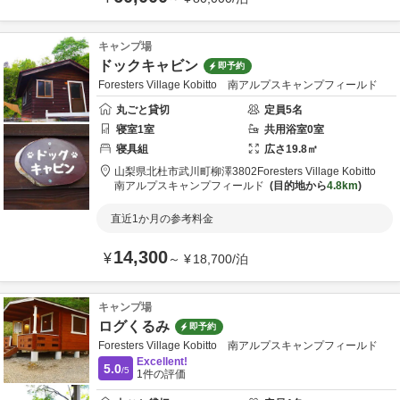
キャンプ場
ドックキャビン
即予約
Foresters Village Kobitto 南アルプスキャンプフィールド
丸ごと貸切
定員
5
名
寝室
1
室
共用
浴室
0
室
寝具
組
広さ
19.8
㎡
山梨県
北杜市
武川町柳澤3802
Foresters Village Kobitto
南アルプスキャンプフィールド
目的地から
4.8km
直近1か月の参考料金
14,300
¥
～
¥
18,700
/
泊
キャンプ場
ログくるみ
即予約
Foresters Village Kobitto 南アルプスキャンプフィールド
Excellent!
5.0
/5
1
件の評価