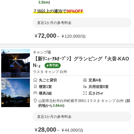
3.5km
７泊以上の連泊で
30
%OFF
直近1か月の参考料金
72,000
¥
～
¥
120,000
/
泊
キャンプ場
【新ﾘﾆｭｰｱﾙｵｰﾌﾟﾝ】グランピング『火音-KAO
N-』
即予約
ラスタ キャンプ 白州
丸ごと貸切
定員
4
名
寝室
1
室
共用
浴室
0
室
寝具
2
組
広さ
25
㎡
山梨県
北杜市
白州町横手3861-1
ラスタ キャンプ 白州
目
的地から
3.6km
直近1か月の参考料金
28,000
¥
～
¥
44,000
/
泊