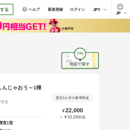
する
ヘルプ
新規登録
ログイン
JPY
JP
しんじゃおう～1棟
直近1か月の参考料金
ハウス
22,000
¥
～
¥
33,200
/
泊
寝室
1
室