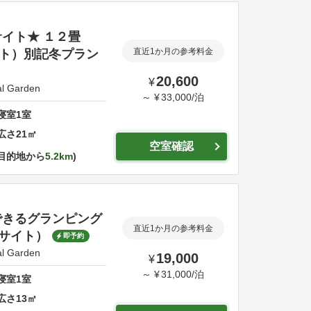
イト★ １２畳
ト）別記冬プラン
直近1か月の参考料金
20,600
¥
l Garden
～
¥
33,000
/
泊
寝室
1
室
広さ
21
㎡
空室確認
目的地から
5.2km
できるグランピング
直近1か月の参考料金
Aサイト）
即予約
l Garden
19,000
¥
～
¥
31,000
/
泊
寝室
1
室
広さ
13
㎡