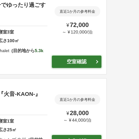
ーでゆったり過ごす
直近1か月の参考料金
72,000
¥
寝室
3
室
～
¥
120,000
/
泊
広さ
100
㎡
halet
目的地から
5.3k
空室確認
『火音-KAON-』
直近1か月の参考料金
28,000
¥
～
¥
44,000
/
泊
寝室
1
室
広さ
25
㎡