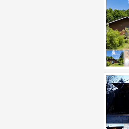
u
f
t
o
s
r
f
c
o
h
r
a
c
n
h
g
a
i
n
n
g
g
i
d
n
a
g
t
d
e
a
s
t
.