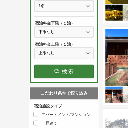
e
t
s
h
s
e
宿泊料金下限（１泊）
t
d
h
o
e
w
宿泊料金上限（１泊）
d
n
o
a
w
r
検索
n
r
a
o
r
w
こだわり条件で絞り込み
r
k
o
e
宿泊施設タイプ
w
y
アパートメント/マンション
k
t
一戸建て
e
o