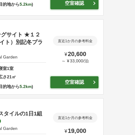
空室確認
目的地から
5.2km
グサイト ★１２
イト）別記冬プラ
直近1か月の参考料金
20,600
¥
l Garden
～
¥
33,000
/
泊
寝室
1
室
広さ
21
㎡
空室確認
目的地から
5.2km
スタイルの1日1組
直近1か月の参考料金
l Garden
19,000
¥