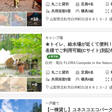
丸ごと貸切
定員
4
名
共用
浴室
0
室
寝具
3
組
+10
山梨県
北杜市
白州町白須８８１３−２
キャンプ場
★トイレ、給水場が近くて便利！
名様でご利用可能(Cサイト)別記
即予約
白州・尾白 FLORA Campsite in the Natura
丸ごと貸切
定員
6
名
共用
浴室
0
室
寝具
6
組
+6
山梨県
北杜市
白州町白須８８１３−２
一戸建て
【一棟貸し】ユネスコエコパーク