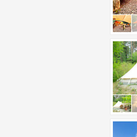
t
k
h
e
e
y
k
b
e
o
y
a
b
r
o
d
a
s
r
h
d
o
s
r
h
t
o
c
r
u
t
t
c
s