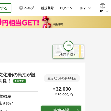
する
ヘルプ
新規登録
ログイン
JPY
JP
文化湯)の民泊が誕
直近1か月の参考料金
ス良！
即予約
32,000
¥
～
¥
80,000
/
泊
寝室
1
室
広さ
60
㎡
空室確認