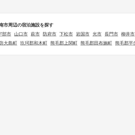
南市周辺の宿泊施設を探す
宇部市
山口市
萩市
防府市
下松市
岩国市
光市
長門市
柳井市
防大島町
玖珂郡和木町
熊毛郡上関町
熊毛郡田布施町
熊毛郡平