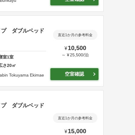
 Bunkayu
イプ ダブルベッド
直近1か月の参考料金
10,500
¥
～
¥
25,500
/
泊
寝室
1
室
広さ
20
㎡
空室確認
 cabin Tokuyama Ekimae
イプ ダブルベッド
直近1か月の参考料金
15,000
¥