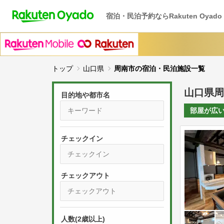
宿泊・民泊予約ならRakuten Oyado
トップ
山口県
周南市の宿泊・民泊施設一覧
山口県周
目的地や都市名
部屋が
広
チェックイン
P
r
e
P
s
人数(2歳以上)
r
s