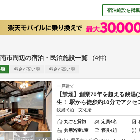
宿泊施設を掲載
南市周辺
の
宿泊・民泊施設一覧
(
4
件)
い順
料金が
安い順
料金が
高い順
一戸建て
【禁煙】創業70年を超える銭湯(
生！ 駅から徒歩約10分でアクセ
銭湯民泊 文化湯
丸ごと貸切
定員
4
名
共用
浴室
1
室
寝具
4
組