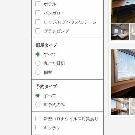
y
ホテル
i
t
n
バンガロー
o
t
ロッジ/ログハウス/コテージ
i
e
グランピング
n
r
t
a
部屋タイプ
e
c
すべて
r
t
丸ごと貸切
a
w
個室
c
i
t
t
予約タイプ
w
h
すべて
i
t
即予約のみ
t
h
h
e
新型コロナウイルス対策あり
t
c
キッチン
h
a