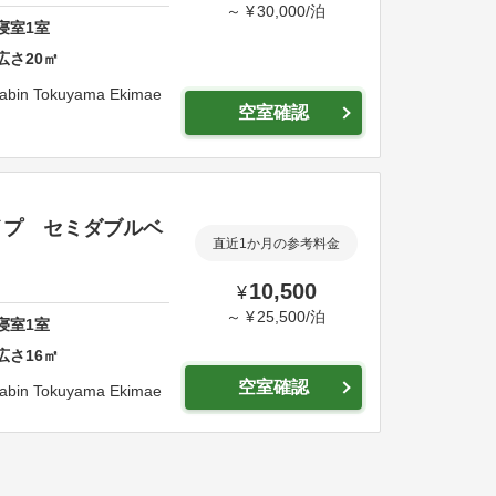
～
¥
30,000
/
泊
寝室
1
室
広さ
20
㎡
 cabin Tokuyama Ekimae
空室確認
イプ セミダブルベ
直近1か月の参考料金
10,500
¥
～
¥
25,500
/
泊
寝室
1
室
広さ
16
㎡
空室確認
 cabin Tokuyama Ekimae