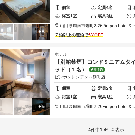
個室
定員
4
名
浴室
1
室
寝具
2
組
山口県
周南市
糀町2-26
Pin pon hotel &
+8
７泊以上の連泊で
5
%OFF
ホテル
【別館禁煙】コンドミニアムタ
ッド（１名）
即予約
ピンポンレジデンス麹町店
個室
定員
2
名
浴室
1
室
寝具
1
組
+5
山口県
周南市
糀町2-26
Pin pon hotel &
4
件中
1-4
件を表示