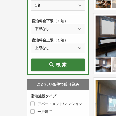
e
t
s
h
s
e
宿泊料金下限（１泊）
t
d
h
o
e
w
宿泊料金上限（１泊）
d
n
o
a
w
r
検索
n
r
a
o
r
w
こだわり条件で絞り込み
r
k
o
e
宿泊施設タイプ
w
y
アパートメント/マンション
k
t
一戸建て
e
o