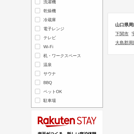
e
洗濯機
l
c
e
乾燥機
a
n
冷蔵庫
山口県周
l
d
電子レンジ
e
下関市
a
テレビ
n
r
大島郡周
Wi-Fi
d
a
机・ワークスペース
a
n
r
温泉
d
a
s
サウナ
n
e
BBQ
d
l
ペットOK
s
e
駐車場
e
c
l
t
e
a
c
d
t