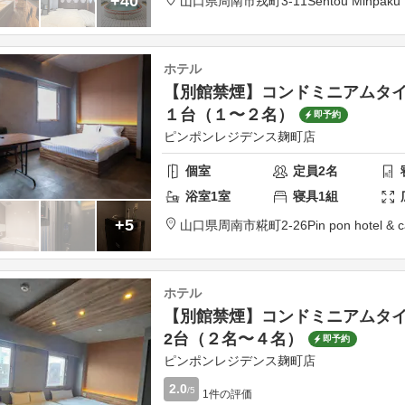
+40
山口県
周南市
戎町3-11
Sentou Minpaku
ホテル
【別館禁煙】コンドミニアムタ
１台（１〜２名）
即予約
ピンポンレジデンス麹町店
個室
定員
2
名
浴室
1
室
寝具
1
組
+5
山口県
周南市
糀町2-26
Pin pon hotel &
ホテル
【別館禁煙】コンドミニアムタ
2台（２名〜４名）
即予約
ピンポンレジデンス麹町店
2.0
/5
1
件の評価