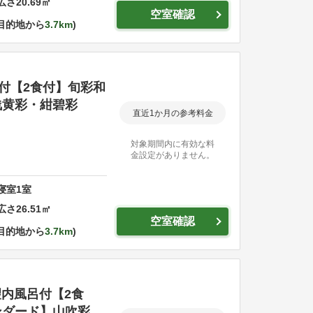
広さ
20.69
㎡
空室確認
目的地から
3.7km
呂付【2食付】旬彩和
浅黄彩・紺碧彩
直近1か月の参考料金
対象期間内に有効な料
金設定がありません。
寝室
1
室
広さ
26.51
㎡
空室確認
目的地から
3.7km
望内風呂付【2食
ンダード】山吹彩