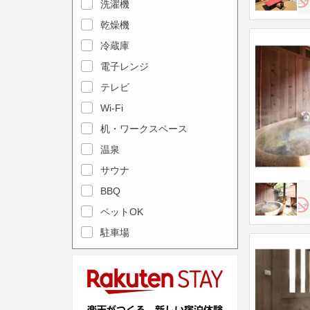
e
洗濯機
l
c
e
乾燥機
a
n
冷蔵庫
l
d
電子レンジ
e
a
テレビ
n
r
Wi-Fi
d
a
机・ワークスペース
a
n
r
温泉
d
a
s
サウナ
n
e
BBQ
d
l
ペットOK
s
e
駐車場
e
c
l
t
e
a
c
d
t