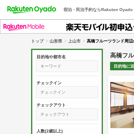
宿泊・民泊予約ならRakuten Oyado
トップ
山形県
上山市
高橋フルーツランド周辺
高橋フル
目的地や都市名
目的地に
チェックイン
P
r
e
P
s
人数(2歳以上)
r
s