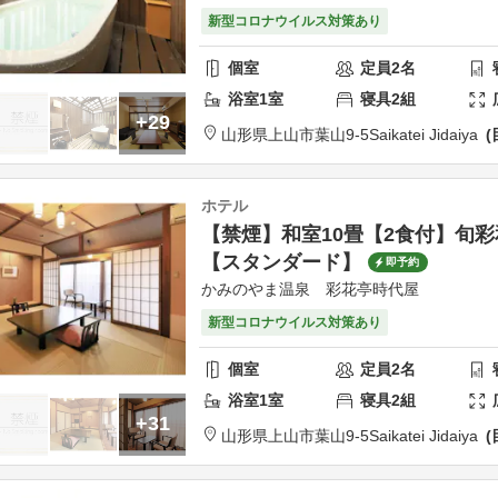
新型コロナウイルス対策あり
個室
定員
2
名
浴室
1
室
寝具
2
組
+29
山形県
上山市
葉山9-5
Saikatei Jidaiya
ホテル
【禁煙】和室10畳【2食付】旬
【スタンダード】
即予約
かみのやま温泉 彩花亭時代屋
新型コロナウイルス対策あり
個室
定員
2
名
浴室
1
室
寝具
2
組
+31
山形県
上山市
葉山9-5
Saikatei Jidaiya