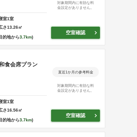
対象期間内に有効な料
金設定がありません。
寝室
1
室
広さ
13.26
㎡
空室確認
目的地から
3.7km
彩和食会席プラン
直近1か月の参考料金
対象期間内に有効な料
金設定がありません。
寝室
1
室
広さ
16.56
㎡
空室確認
目的地から
3.7km