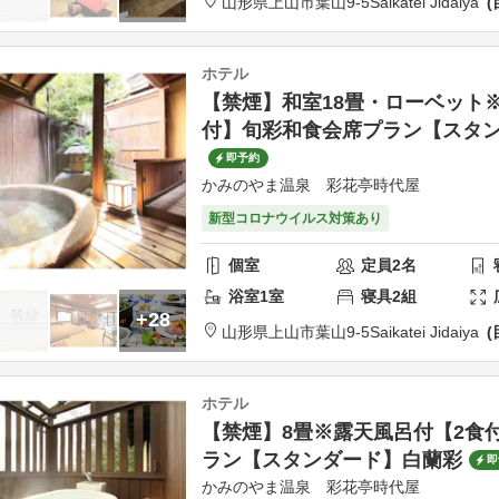
山形県
上山市
葉山9-5
Saikatei Jidaiya
ホテル
【禁煙】和室18畳・ローベット
付】旬彩和食会席プラン【スタ
即予約
かみのやま温泉 彩花亭時代屋
新型コロナウイルス対策あり
個室
定員
2
名
浴室
1
室
寝具
2
組
+28
山形県
上山市
葉山9-5
Saikatei Jidaiya
ホテル
【禁煙】8畳※露天風呂付【2食
ラン【スタンダード】白蘭彩
即
かみのやま温泉 彩花亭時代屋