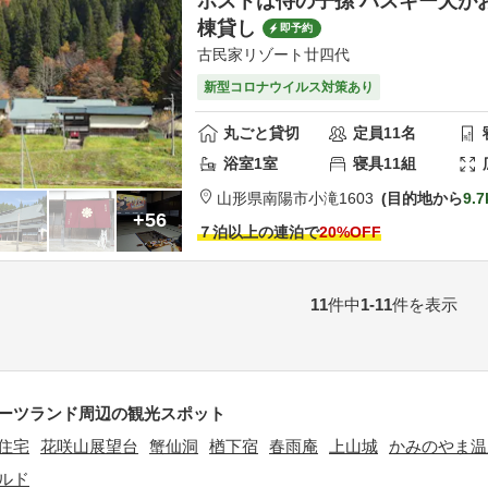
ホストは侍の子孫 ハスキー犬がお
棟貸し
即予約
古民家リゾート廿四代
新型コロナウイルス対策あり
丸ごと貸切
定員
11
名
浴室
1
室
寝具
11
組
山形県
南陽市
小滝1603
目的地から
9.
+56
７泊以上の連泊で
20
%OFF
11
件中
1-11
件を表示
ーツランド周辺の観光スポット
住宅
花咲山展望台
蟹仙洞
楢下宿
春雨庵
上山城
かみのやま温
ルド