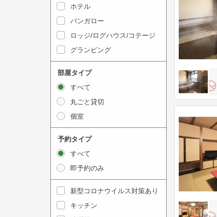
y
ホテル
i
t
n
バンガロー
o
t
ロッジ/ログハウス/コテージ
i
e
グランピング
n
r
t
a
部屋タイプ
e
c
すべて
r
t
丸ごと貸切
a
w
個室
c
i
t
t
予約タイプ
w
h
すべて
i
t
即予約のみ
t
h
h
e
新型コロナウイルス対策あり
t
c
キッチン
h
a