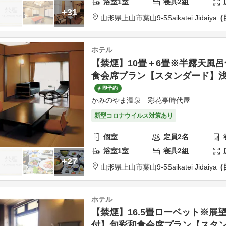
浴室
1
室
寝具
2
組
+31
山形県
上山市
葉山9-5
Saikatei Jidaiya
ホテル
【禁煙】10畳＋6畳※半露天風
食会席プラン【スタンダード】
即予約
かみのやま温泉 彩花亭時代屋
新型コロナウイルス対策あり
個室
定員
2
名
浴室
1
室
寝具
2
組
+27
山形県
上山市
葉山9-5
Saikatei Jidaiya
ホテル
【禁煙】16.5畳ローベット※展
付】旬彩和食会席プラン【スタ