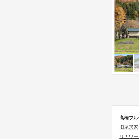
u
f
t
o
s
r
f
c
o
h
r
a
c
n
h
g
a
i
n
n
g
g
i
d
n
a
g
t
d
e
高橋フル
a
s
旧尾形家
t
.
リナワー