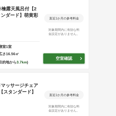
※檜露天風呂付【2
タンダード】萌黄彩
直近1か月の参考料金
対象期間内に有効な料
金設定がありません。
寝室
1
室
広さ
16.56
㎡
空室確認
目的地から
3.7km
※マッサージチェア
【スタンダード】
直近1か月の参考料金
対象期間内に有効な料
金設定がありません。