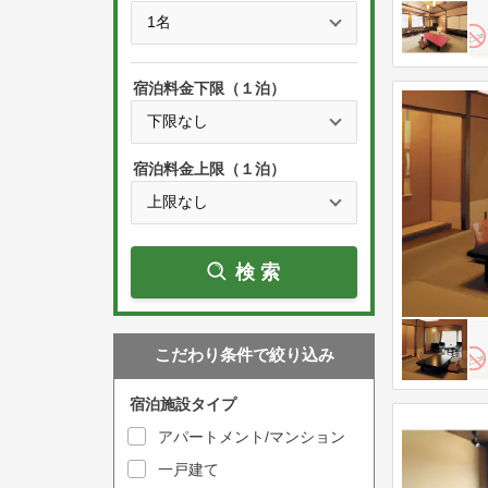
e
t
s
h
s
e
宿泊料金下限（１泊）
t
d
h
o
e
w
宿泊料金上限（１泊）
d
n
o
a
w
r
検索
n
r
a
o
r
w
こだわり条件で絞り込み
r
k
o
e
宿泊施設タイプ
w
y
アパートメント/マンション
k
t
一戸建て
e
o