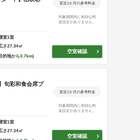
直近1か月の参考料金
対象期間内に有効な料
金設定がありません。
寝室
1
室
広さ
27.34
㎡
空室確認
目的地から
3.7km
】旬彩和食会席プ
直近1か月の参考料金
対象期間内に有効な料
金設定がありません。
寝室
1
室
広さ
27.34
㎡
空室確認