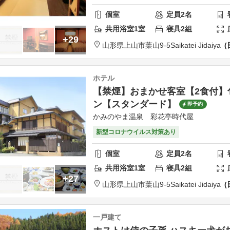
個室
定員
2
名
共用
浴室
1
室
寝具
2
組
+29
山形県
上山市
葉山9-5
Saikatei Jidaiya
ホテル
【禁煙】おまかせ客室【2食付】
ン【スタンダード】
即予約
かみのやま温泉 彩花亭時代屋
新型コロナウイルス対策あり
個室
定員
2
名
共用
浴室
1
室
寝具
2
組
+27
山形県
上山市
葉山9-5
Saikatei Jidaiya
一戸建て