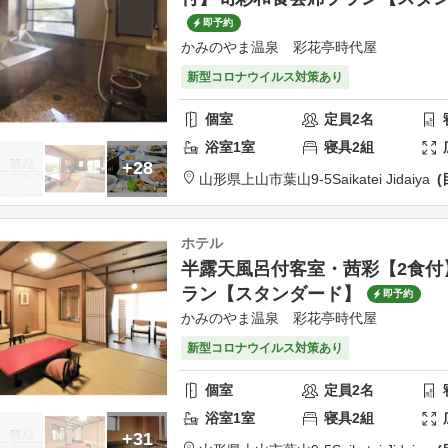
即予約
かみのやま温泉 彩花亭時代屋
新型コロナウイルス対策あり
個室
定員
2
名
浴室
1
室
寝具
2
組
+28
山形県
上山市
葉山9-5
Saikatei Jidaiya
ホテル
半露天風呂付客室・茜彩【2食付
ラン【スタンダード】
即予約
かみのやま温泉 彩花亭時代屋
新型コロナウイルス対策あり
個室
定員
2
名
浴室
1
室
寝具
2
組
+31