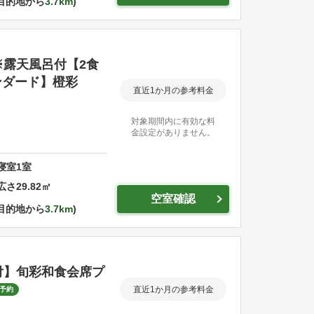
目的地から
3.7km
※露天風呂付【2食
ンダード】橙彩
直近1か月の参考料金
対象期間内に有効な料
金設定がありません。
寝室
1
室
広さ
29.82
㎡
空室確認
目的地から
3.7km
付】旬彩和食会席プ
直近1か月の参考料金
予約