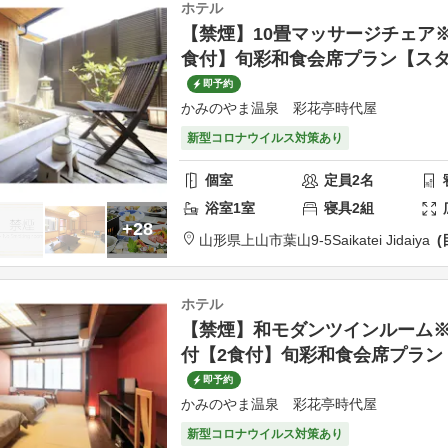
ホテル
【禁煙】10畳マッサージチェア
食付】旬彩和食会席プラン【ス
即予約
かみのやま温泉 彩花亭時代屋
新型コロナウイルス対策あり
個室
定員
2
名
浴室
1
室
寝具
2
組
+28
山形県
上山市
葉山9-5
Saikatei Jidaiya
ホテル
【禁煙】和モダンツインルーム
付【2食付】旬彩和食会席プラン
即予約
かみのやま温泉 彩花亭時代屋
新型コロナウイルス対策あり