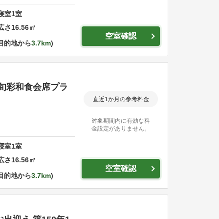
寝室
1
室
広さ
16.56
㎡
空室確認
目的地から
3.7km
旬彩和食会席プラ
直近1か月の参考料金
対象期間内に有効な料
金設定がありません。
寝室
1
室
広さ
16.56
㎡
空室確認
目的地から
3.7km