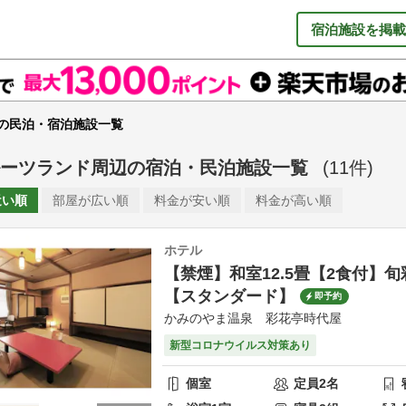
宿泊施設を掲載
の民泊・宿泊施設一覧
ーツランド周辺
の
宿泊・民泊施設一覧
(
11
件)
近い順
部屋が
広い順
料金が
安い順
料金が
高い順
ホテル
【禁煙】和室12.5畳【2食付】
【スタンダード】
即予約
かみのやま温泉 彩花亭時代屋
新型コロナウイルス対策あり
個室
定員
2
名