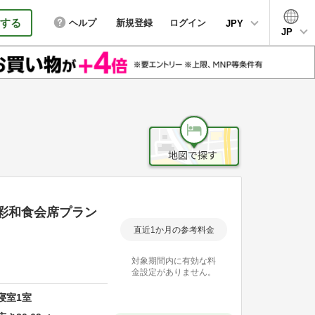
する
ヘルプ
新規登録
ログイン
JPY
JP
旬彩和食会席プラン
直近1か月の参考料金
対象期間内に有効な料
金設定がありません。
寝室
1
室