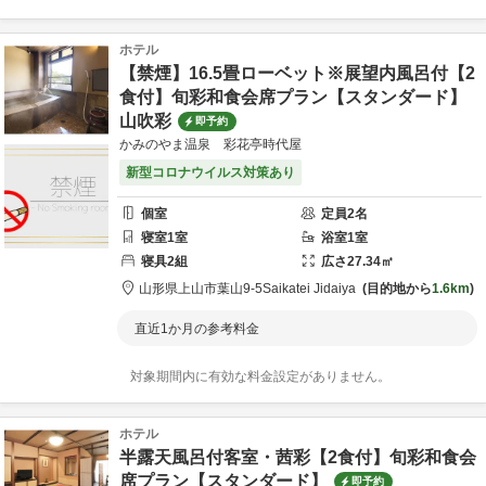
ホテル
【禁煙】16.5畳ローベット※展望内風呂付【2
食付】旬彩和食会席プラン【スタンダード】
山吹彩
即予約
かみのやま温泉 彩花亭時代屋
新型コロナウイルス対策あり
個室
定員
2
名
寝室
1
室
浴室
1
室
寝具
2
組
広さ
27.34
㎡
山形県
上山市
葉山9-5
Saikatei Jidaiya
目的地から
1.6km
直近1か月の参考料金
対象期間内に有効な料金設定がありません。
ホテル
半露天風呂付客室・茜彩【2食付】旬彩和食会
席プラン【スタンダード】
即予約