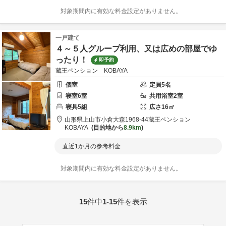
対象期間内に有効な料金設定がありません。
一戸建て
４～５人グループ利用、又は広めの部屋でゆ
ったり！
即予約
蔵王ペンション KOBAYA
個室
定員
5
名
寝室
6
室
共用
浴室
2
室
寝具
5
組
広さ
16
㎡
山形県
上山市
小倉大森1968-44
蔵王ペンション
KOBAYA
目的地から
8.9km
直近1か月の参考料金
対象期間内に有効な料金設定がありません。
15
件中
1-15
件を表示