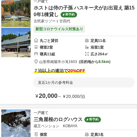
一戸建て
ホストは侍の子孫 ハスキー犬がお出迎え 築15
0年1棟貸し
即予約
古民家リゾート廿四代
新型コロナウイルス対策あり
丸ごと貸切
定員
11
名
寝室
2
室
浴室
1
室
寝具
11
組
広さ
264
㎡
山形県
南陽市
小滝1603
目的地から
8.5km
７泊以上の連泊で
20
%OFF
直近1か月の参考料金
20,000
¥
～
¥
20,000
/
泊
一戸建て
三角屋根のログハウス
即予約
蔵王ペンション KOBAYA
個室
定員
3
名