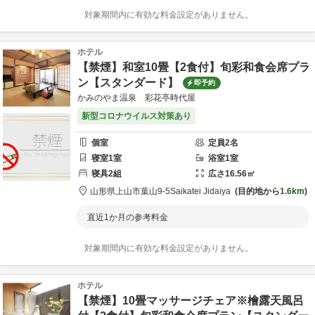
対象期間内に有効な料金設定がありません。
ホテル
【禁煙】和室10畳【2食付】旬彩和食会席プラ
ン【スタンダード】
即予約
かみのやま温泉 彩花亭時代屋
新型コロナウイルス対策あり
個室
定員
2
名
寝室
1
室
浴室
1
室
寝具
2
組
広さ
16.56
㎡
山形県
上山市
葉山9-5
Saikatei Jidaiya
目的地から
1.6km
直近1か月の参考料金
対象期間内に有効な料金設定がありません。
ホテル
【禁煙】10畳マッサージチェア※檜露天風呂