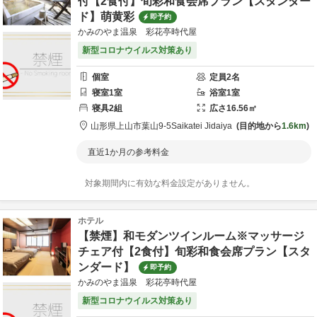
付【2食付】旬彩和食会席プラン【スタンダー
ド】萌黄彩
即予約
かみのやま温泉 彩花亭時代屋
新型コロナウイルス対策あり
個室
定員
2
名
寝室
1
室
浴室
1
室
寝具
2
組
広さ
16.56
㎡
山形県
上山市
葉山9-5
Saikatei Jidaiya
目的地から
1.6km
直近1か月の参考料金
対象期間内に有効な料金設定がありません。
ホテル
【禁煙】和モダンツインルーム※マッサージ
チェア付【2食付】旬彩和食会席プラン【スタ
ンダード】
即予約
かみのやま温泉 彩花亭時代屋
新型コロナウイルス対策あり