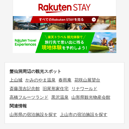
蟹仙洞周辺の観光スポット
上山城
かみのやま温泉
春雨庵
花咲山展望台
斎藤茂吉記念館
旧尾形家住宅
リナワールド
高橋フルーツランド
黒沢温泉
山形県観光物産会館
関連情報
山形県の宿泊施設を探す
上山市の宿泊施設を探す