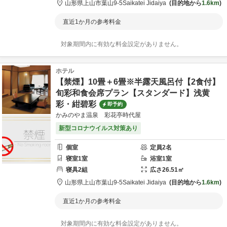
山形県
上山市
葉山9-5
Saikatei Jidaiya
目的地から
1.6km
直近1か月の参考料金
対象期間内に有効な料金設定がありません。
ホテル
【禁煙】10畳＋6畳※半露天風呂付【2食付】
旬彩和食会席プラン【スタンダード】浅黄
彩・紺碧彩
即予約
かみのやま温泉 彩花亭時代屋
新型コロナウイルス対策あり
個室
定員
2
名
寝室
1
室
浴室
1
室
寝具
2
組
広さ
26.51
㎡
山形県
上山市
葉山9-5
Saikatei Jidaiya
目的地から
1.6km
直近1か月の参考料金
対象期間内に有効な料金設定がありません。