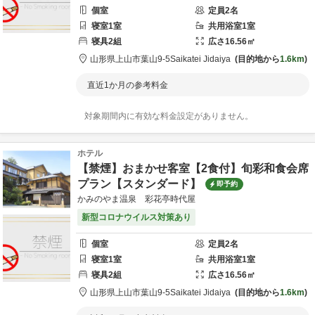
個室
定員
2
名
寝室
1
室
共用
浴室
1
室
寝具
2
組
広さ
16.56
㎡
山形県
上山市
葉山9-5
Saikatei Jidaiya
目的地から
1.6km
直近1か月の参考料金
対象期間内に有効な料金設定がありません。
ホテル
【禁煙】おまかせ客室【2食付】旬彩和食会席
プラン【スタンダード】
即予約
かみのやま温泉 彩花亭時代屋
新型コロナウイルス対策あり
個室
定員
2
名
寝室
1
室
共用
浴室
1
室
寝具
2
組
広さ
16.56
㎡
山形県
上山市
葉山9-5
Saikatei Jidaiya
目的地から
1.6km