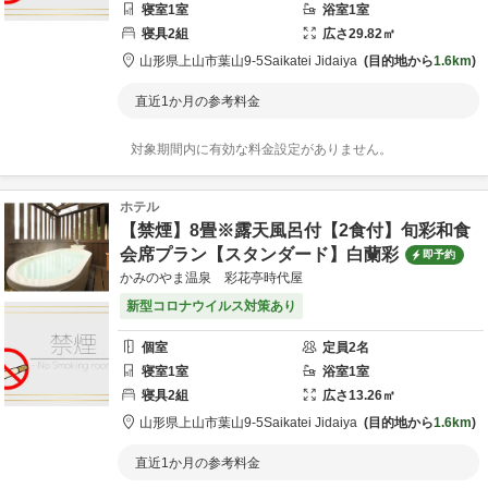
寝室
1
室
浴室
1
室
寝具
2
組
広さ
29.82
㎡
山形県
上山市
葉山9-5
Saikatei Jidaiya
目的地から
1.6km
直近1か月の参考料金
対象期間内に有効な料金設定がありません。
ホテル
【禁煙】8畳※露天風呂付【2食付】旬彩和食
会席プラン【スタンダード】白蘭彩
即予約
かみのやま温泉 彩花亭時代屋
新型コロナウイルス対策あり
個室
定員
2
名
寝室
1
室
浴室
1
室
寝具
2
組
広さ
13.26
㎡
山形県
上山市
葉山9-5
Saikatei Jidaiya
目的地から
1.6km
直近1か月の参考料金