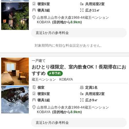
寝室
6
室
共用
浴室
2
室
寝具
3
組
広さ
11
㎡
山形県
上山市
小倉大森1968-44
蔵王ペンション
KOBAYA
目的地から
8.9km
直近1か月の参考料金
対象期間内に有効な料金設定がありません。
一戸建て
おひとり様限定、室内飲食OK！長期滞在にお
すすめ
即予約
蔵王ペンション KOBAYA
個室
定員
1
名
寝室
6
室
共用
浴室
2
室
寝具
1
組
広さ
9
㎡
山形県
上山市
小倉大森1968-44
蔵王ペンション
KOBAYA
目的地から
8.9km
直近1か月の参考料金