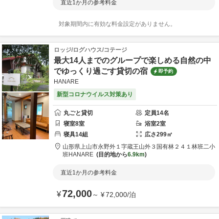
直近1か月の参考料金
対象期間内に有効な料金設定がありません。
ロッジ/ログハウス/コテージ
最大14人までのグループで楽しめる自然の中
でゆっくり過ごす貸切の宿
即予約
HANARE
新型コロナウイルス対策あり
丸ごと貸切
定員
14
名
寝室
8
室
浴室
2
室
寝具
14
組
広さ
299
㎡
山形県
上山市
永野外１字蔵王山外３国有林２４１林班二小
班
HANARE
目的地から
6.9km
直近1か月の参考料金
72,000
¥
～
¥
72,000
/
泊