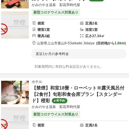
かみのやま温泉 彩花亭時代屋
新型コロナウイルス対策あり
個室
定員
2
名
寝室
1
室
浴室
1
室
寝具
2
組
広さ
27.34
㎡
山形県
上山市
葉山9-5
Saikatei Jidaiya
目的地から
1.6km
直近1か月の参考料金
対象期間内に有効な料金設定がありません。
ホテル
【禁煙】和室18畳・ローベット※露天風呂付
【2食付】旬彩和食会席プラン【スタンダー
ド】橙彩
即予約
かみのやま温泉 彩花亭時代屋
新型コロナウイルス対策あり
個室
定員
2
名