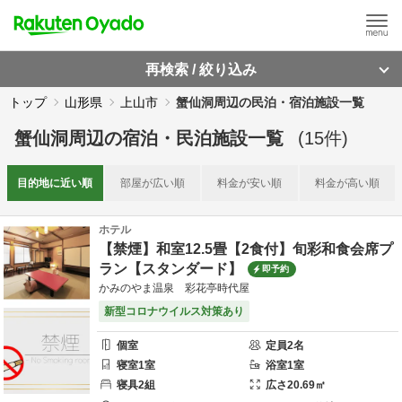
再検索 / 絞り込み
トップ
山形県
上山市
蟹仙洞周辺の民泊・宿泊施設一覧
蟹仙洞周辺
の
宿泊・民泊施設一覧
(
15
件)
目的地に
近い順
部屋が
広い順
料金が
安い順
料金が
高い順
ホテル
【禁煙】和室12.5畳【2食付】旬彩和食会席プ
ラン【スタンダード】
即予約
かみのやま温泉 彩花亭時代屋
新型コロナウイルス対策あり
個室
定員
2
名
寝室
1
室
浴室
1
室
寝具
2
組
広さ
20.69
㎡