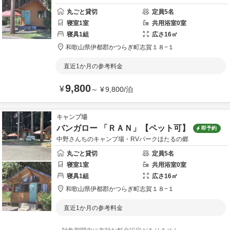
丸ごと貸切
定員
5
名
寝室
1
室
共用
浴室
0
室
寝具
1
組
広さ
16
㎡
和歌山県
伊都郡
かつらぎ町志賀１８−１
直近1か月の参考料金
9,800
¥
～
¥
9,800
/
泊
キャンプ場
バンガロー 「ＲＡＮ」【ペット可】
即予約
中野さんちのキャンプ場・RVパークほたるの郷
丸ごと貸切
定員
5
名
寝室
1
室
共用
浴室
0
室
寝具
1
組
広さ
16
㎡
和歌山県
伊都郡
かつらぎ町志賀１８−１
直近1か月の参考料金