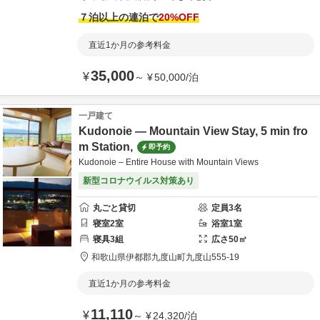
７泊以上の連泊で
20
%OFF
直近1か月の参考料金
35,000
¥
～
¥
50,000
/
泊
一戸建て
Kudonoie — Mountain View Stay, 5 min fro
m Station,
即予約
Kudonoie – Entire House with Mountain Views
新型コロナウイルス対策あり
丸ごと貸切
定員
3
名
寝室
2
室
浴室
1
室
寝具
3
組
広さ
50
㎡
和歌山県
伊都郡
九度山町九度山555-19
直近1か月の参考料金
11,110
¥
～
¥
24,320
/
泊