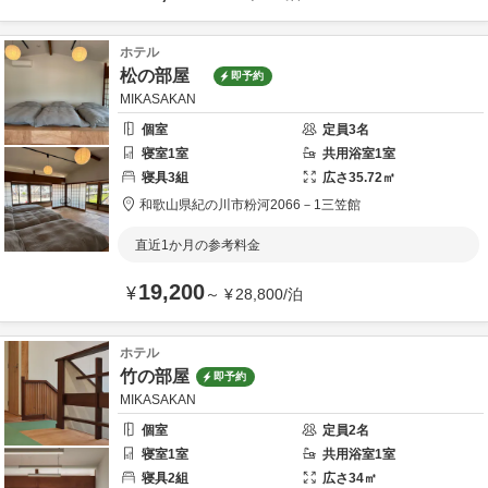
ホテル
松の部屋
即予約
MIKASAKAN
個室
定員
3
名
寝室
1
室
共用
浴室
1
室
寝具
3
組
広さ
35.72
㎡
和歌山県
紀の川市
粉河2066－1
三笠館
直近1か月の参考料金
19,200
¥
～
¥
28,800
/
泊
ホテル
竹の部屋
即予約
MIKASAKAN
個室
定員
2
名
寝室
1
室
共用
浴室
1
室
寝具
2
組
広さ
34
㎡