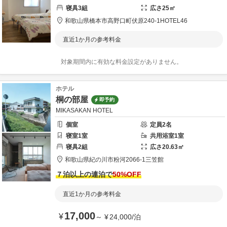
寝具
3
組
広さ
25
㎡
和歌山県
橋本市
高野口町伏原240-1
HOTEL46
直近1か月の参考料金
対象期間内に有効な料金設定がありません。
ホテル
桐の部屋
即予約
MIKASAKAN HOTEL
個室
定員
2
名
寝室
1
室
共用
浴室
1
室
寝具
2
組
広さ
20.63
㎡
和歌山県
紀の川市
粉河2066-1
三笠館
７泊以上の連泊で
50
%OFF
直近1か月の参考料金
17,000
¥
～
¥
24,000
/
泊