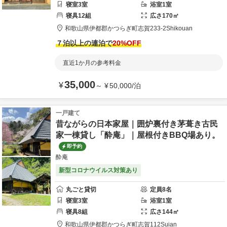
寝室
3
室
浴室
1
室
寝具
12
組
広さ
170
㎡
和歌山県
伊都郡
かつらぎ町志賀233-2
Shikouan
７泊以上の連泊で
20
%OFF
直近1か月の参考料金
35,000
¥
～
¥
50,000
/
泊
一戸建て
昔ながらの日本家屋｜囲炉裏付き茅葺き古民
家一棟貸し「酔庵」｜屋根付きBBQ場あり。
即予約
酔庵
新型コロナウイルス対策あり
丸ごと貸切
定員
8
名
寝室
3
室
浴室
1
室
寝具
8
組
広さ
144
㎡
和歌山県
伊都郡
かつらぎ町志賀112
Suian