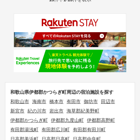
和歌山県伊都郡かつらぎ町周辺の宿泊施設を探す
和歌山市
海南市
橋本市
有田市
御坊市
田辺市
新宮市
紀の川市
岩出市
海草郡紀美野町
伊都郡かつらぎ町
伊都郡九度山町
伊都郡高野町
有田郡湯浅町
有田郡広川町
有田郡有田川町
日高郡美浜町
日高郡日高町
日高郡由良町