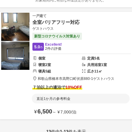
対象期間内に有効な料金設定がありません。
一戸建て
全室バリアフリー対応
ゲストハウス
新型コロナウイルス対策あり
Excellent!
5.0
/5
2
件の評価
個室
定員
5
名
寝室
2
室
共用
浴室
1
室
寝具
5
組
広さ
11
㎡
和歌山県
橋本市
高野口町伏原880-1
ゲストハウス
７泊以上の連泊で
10
%OFF
直近1か月の参考料金
6,500
¥
～
¥
7,000
/
泊
13
件中
1-13
件を表示