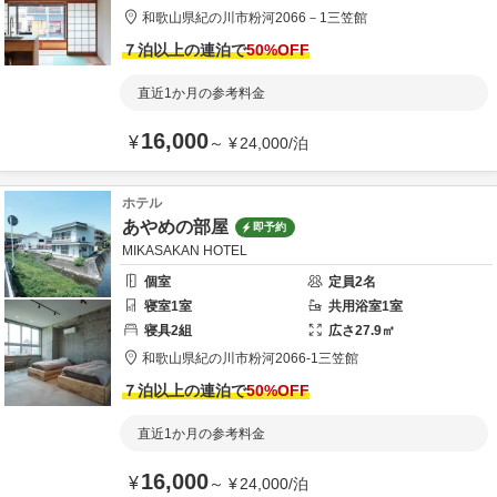
和歌山県
紀の川市
粉河2066－1
三笠館
７泊以上の連泊で
50
%OFF
直近1か月の参考料金
16,000
¥
～
¥
24,000
/
泊
ホテル
あやめの部屋
即予約
MIKASAKAN HOTEL
個室
定員
2
名
寝室
1
室
共用
浴室
1
室
寝具
2
組
広さ
27.9
㎡
和歌山県
紀の川市
粉河2066-1
三笠館
７泊以上の連泊で
50
%OFF
直近1か月の参考料金
16,000
¥
～
¥
24,000
/
泊