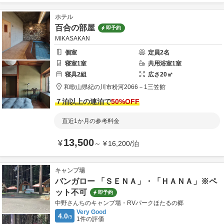
ホテル
百合の部屋
即予約
MIKASAKAN
個室
定員
2
名
寝室
1
室
共用
浴室
1
室
寝具
2
組
広さ
20
㎡
和歌山県
紀の川市
粉河2066－1
三笠館
７泊以上の連泊で
50
%OFF
直近1か月の参考料金
13,500
¥
～
¥
16,200
/
泊
キャンプ場
バンガロー 「ＳＥＮＡ」・「ＨＡＮＡ」※ペ
ット不可
即予約
中野さんちのキャンプ場・RVパークほたるの郷
Very Good
4.0
/5
1
件の評価