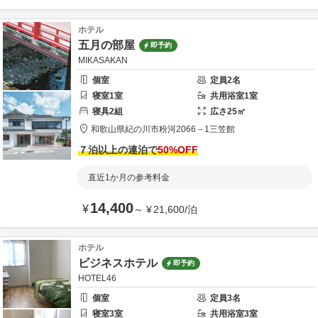
ホテル
五月の部屋
即予約
MIKASAKAN
個室
定員
2
名
寝室
1
室
共用
浴室
1
室
寝具
2
組
広さ
25
㎡
和歌山県
紀の川市
粉河2066－1
三笠館
７泊以上の連泊で
50
%OFF
直近1か月の参考料金
14,400
¥
～
¥
21,600
/
泊
ホテル
ビジネスホテル
即予約
HOTEL46
個室
定員
3
名
寝室
3
室
共用
浴室
3
室