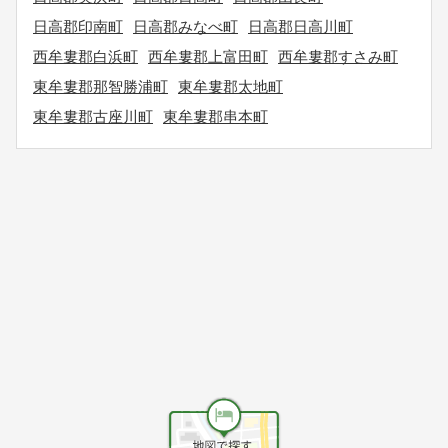
日高郡印南町
日高郡みなべ町
日高郡日高川町
西牟婁郡白浜町
西牟婁郡上富田町
西牟婁郡すさみ町
東牟婁郡那智勝浦町
東牟婁郡太地町
東牟婁郡古座川町
東牟婁郡串本町