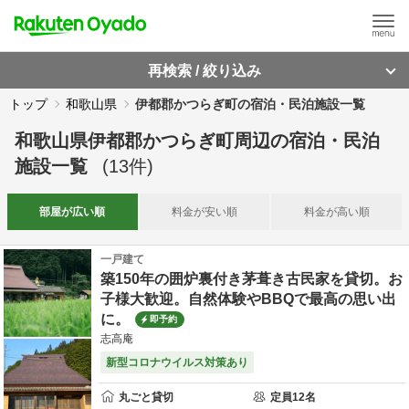
再検索 / 絞り込み
トップ
和歌山県
伊都郡かつらぎ町の宿泊・民泊施設一覧
和歌山県伊都郡かつらぎ町周辺
の
宿泊・民泊
施設一覧
(
13
件)
部屋が
広い順
料金が
安い順
料金が
高い順
一戸建て
築150年の囲炉裏付き茅葺き古民家を貸切。お
子様大歓迎。自然体験やBBQで最高の思い出
に。
即予約
志高庵
新型コロナウイルス対策あり
丸ごと貸切
定員
12
名