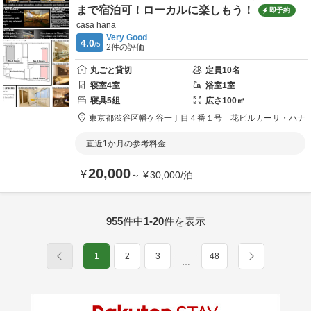
まで宿泊可！ローカルに楽しもう！
即予約
casa hana
Very Good
4.0
/5
2
件の評価
丸ごと貸切
定員
10
名
寝室
4
室
浴室
1
室
寝具
5
組
広さ
100
㎡
東京都
渋谷区
幡ケ谷一丁目４番１号 花ビル
カーサ・ハナ
直近1か月の参考料金
20,000
¥
～
¥
30,000
/
泊
955
件中
1-20
件を表示
1
2
3
48
…