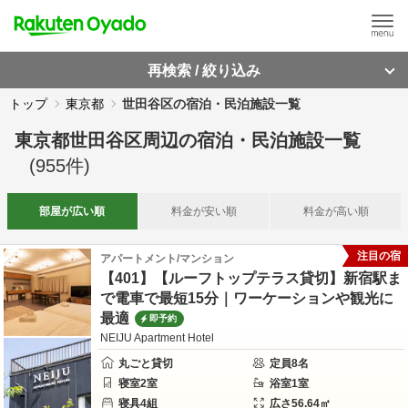
再検索 / 絞り込み
トップ
東京都
世田谷区の宿泊・民泊施設一覧
東京都世田谷区周辺
の
宿泊・民泊施設一覧
(
955
件)
部屋が
広い順
料金が
安い順
料金が
高い順
注目の宿
アパートメント/マンション
【401】【ルーフトップテラス貸切】新宿駅ま
で電車で最短15分｜ワーケーションや観光に
最適
即予約
NEIJU Apartment Hotel
丸ごと貸切
定員
8
名
寝室
2
室
浴室
1
室
寝具
4
組
広さ
56.64
㎡