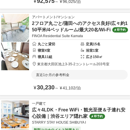
92,575
¥
～
¥
96,025
/
泊
アパートメント/マンション
2フロア丸ごと/蒲田へのアクセス良好/広々約1
50平米/4ベッドルーム/最大20名/Wi-Fi
即予約
FINOA Residential Suite Kamata
丸ごと貸切
定員
15
名
寝室
4
室
浴室
1
室
寝具
11
組
広さ
150
㎡
東京都
大田区
池上3-35-2
コントレール203号室
直近1か月の参考料金
30,230
¥
～
¥
41,102
/
泊
一戸建て
広々4LDK・Free WiFi・観光至便＆子連れ安
心設備｜渋谷エリア隠れ家
即予約
STARRY STAY HOUSE SHIBUYA I