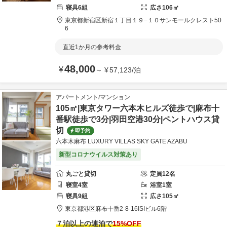
寝具
6
組
広さ
106
㎡
東京都
新宿区
新宿１丁目１９−１０
サンモールクレスト50
6
直近1か月の参考料金
48,000
¥
～
¥
57,123
/
泊
アパートメント/マンション
105㎡|東京タワー六本木ヒルズ徒歩で|麻布十
番駅徒歩で3分|羽田空港30分|ペントハウス貸
切
即予約
六本木麻布 LUXURY VILLAS SKY GATE AZABU
新型コロナウイルス対策あり
丸ごと貸切
定員
12
名
寝室
4
室
浴室
1
室
寝具
9
組
広さ
105
㎡
東京都
港区
麻布十番2-8-16
ISIビル6階
７泊以上の連泊で
15
%OFF