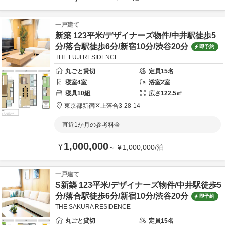
一戸建て
新築 123平米/デザイナーズ物件/中井駅徒歩5
分/落合駅徒歩6分/新宿10分/渋谷20分
即予約
THE FUJI RESIDENCE
丸ごと貸切
定員
15
名
寝室
4
室
浴室
2
室
寝具
10
組
広さ
122.5
㎡
東京都
新宿区
上落合3-28-14
直近1か月の参考料金
1,000,000
¥
～
¥
1,000,000
/
泊
一戸建て
S新築 123平米/デザイナーズ物件/中井駅徒歩5
分/落合駅徒歩6分/新宿10分/渋谷20分
即予約
THE SAKURA RESIDENCE
丸ごと貸切
定員
15
名