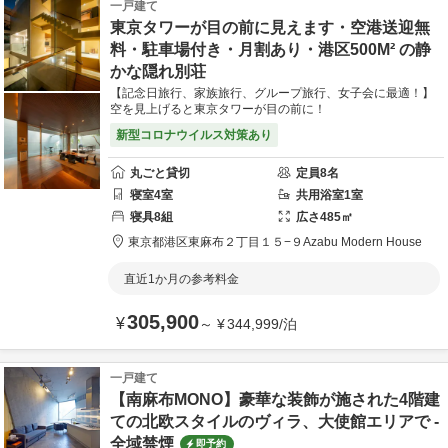
一戸建て
東京タワーが目の前に見えます・空港送迎無
料・駐車場付き・月割あり・港区500M² の静
かな隠れ別荘
【記念日旅行、家族旅行、グループ旅行、女子会に最適！】
空を見上げると東京タワーが目の前に！
新型コロナウイルス対策あり
丸ごと貸切
定員
8
名
寝室
4
室
共用
浴室
1
室
寝具
8
組
広さ
485
㎡
東京都
港区
東麻布２丁目１５−９
Azabu Modern House
直近1か月の参考料金
305,900
¥
～
¥
344,999
/
泊
一戸建て
【南麻布MONO】豪華な装飾が施された4階建
ての北欧スタイルのヴィラ、大使館エリアで -
全域禁煙
即予約