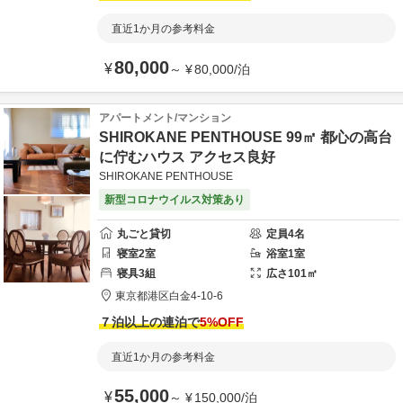
直近1か月の参考料金
80,000
¥
～
¥
80,000
/
泊
アパートメント/マンション
SHIROKANE PENTHOUSE 99㎡ 都心の高台
に佇むハウス アクセス良好
SHIROKANE PENTHOUSE
新型コロナウイルス対策あり
丸ごと貸切
定員
4
名
寝室
2
室
浴室
1
室
寝具
3
組
広さ
101
㎡
東京都
港区
白金
4-10-6
７泊以上の連泊で
5
%OFF
直近1か月の参考料金
55,000
¥
～
¥
150,000
/
泊