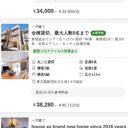
34,000
¥
～
¥
34,000
/
泊
一戸建て
全棟貸切、最大人数8名まで
即予約
新宿徒歩エリア！広々117㎡貸切一軒家・東新宿2分｜最大8
名・全室エアコン・キッチン設備完備
新型コロナウイルス対策あり
丸ごと貸切
定員
8
名
寝室
3
室
浴室
1
室
寝具
5
組
広さ
113
㎡
東京都
新宿区
大久保1-4-5
福浜
直近1か月の参考料金
38,280
¥
～
¥
90,712
/
泊
一戸建て
house as brand new home since 2016 years