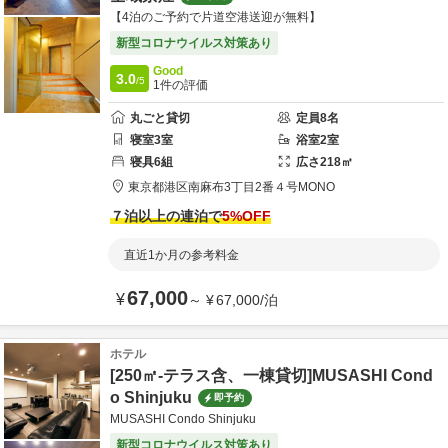
【4泊のご予約で片道空港送迎が無料】
新型コロナウイルス対策あり
Good
3.0
/5
1
件の評価
丸ごと貸切
定員
8
名
寝室
3
室
浴室
2
室
寝具
6
組
広さ
218
㎡
東京都
港区
南麻布3丁目2番４号
MONO
７泊以上の連泊で
5
%OFF
直近1か月の参考料金
67,000
¥
～
¥
67,000
/
泊
ホテル
[250㎡-テラス含、一棟貸切]MUSASHI Cond
o Shinjuku
即予約
MUSASHI Condo Shinjuku
新型コロナウイルス対策あり