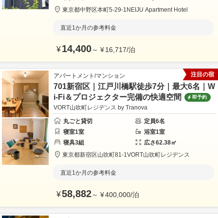
東京都
中野区
本町5-29-1
NEIJU Apartment Hotel
直近1か月の参考料金
14,400
¥
～
¥
16,717
/
泊
注目の宿
アパートメント/マンション
701新宿区｜江戸川橋駅徒歩7分｜最大6名｜W
i-Fi＆プロジェクター完備の快適空間
即予約
VORT山吹町レジデンス by Tranova
丸ごと貸切
定員
6
名
寝室
1
室
浴室
1
室
寝具
3
組
広さ
62.38
㎡
東京都
新宿区
山吹町81-1
VORT山吹町レジデンス
直近1か月の参考料金
58,882
¥
～
¥
400,000
/
泊