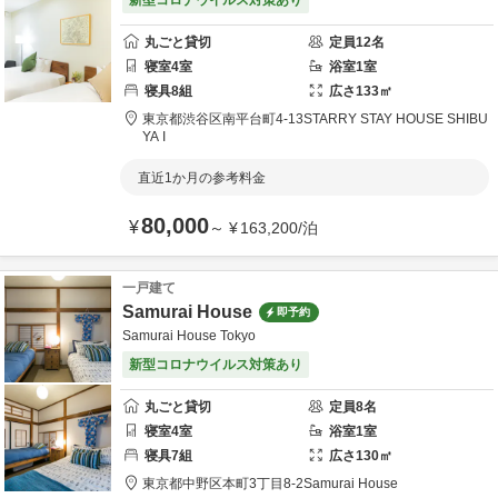
新型コロナウイルス対策あり
丸ごと貸切
定員
12
名
寝室
4
室
浴室
1
室
寝具
8
組
広さ
133
㎡
東京都
渋谷区
南平台町4-13
STARRY STAY HOUSE SHIBU
YA I
直近1か月の参考料金
80,000
¥
～
¥
163,200
/
泊
一戸建て
Samurai House
即予約
Samurai House Tokyo
新型コロナウイルス対策あり
丸ごと貸切
定員
8
名
寝室
4
室
浴室
1
室
寝具
7
組
広さ
130
㎡
東京都
中野区
本町3丁目8-2
Samurai House