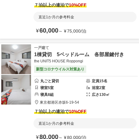
７泊以上の連泊で
10
%OFF
直近1か月の参考料金
60,000
¥
～
¥
75,000
/
泊
一戸建て
1棟貸切 5ベッドルーム 各部屋鍵付き
the UNIT5 HOUSE Roppongi
新型コロナウイルス対策あり
丸ごと貸切
定員
15
名
寝室
5
室
浴室
2
室
寝具
8
組
広さ
130
㎡
東京都
港区
赤坂6-19-54
７泊以上の連泊で
10
%OFF
直近1か月の参考料金
80,000
¥
～
¥
80,000
/
泊