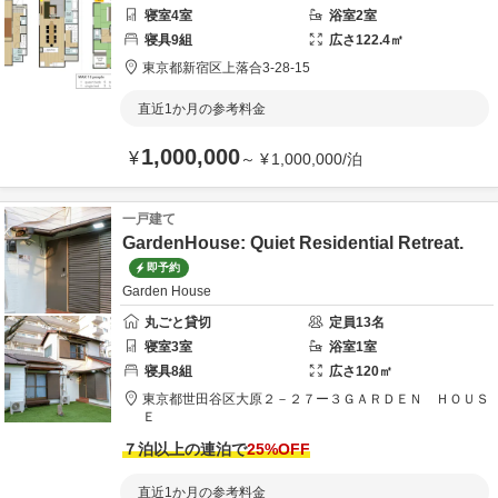
寝室
4
室
浴室
2
室
寝具
9
組
広さ
122.4
㎡
東京都
新宿区
上落合3-28-15
直近1か月の参考料金
1,000,000
¥
～
¥
1,000,000
/
泊
一戸建て
GardenHouse: Quiet Residential Retreat.
即予約
Garden House
丸ごと貸切
定員
13
名
寝室
3
室
浴室
1
室
寝具
8
組
広さ
120
㎡
東京都
世田谷区
大原２－２７ー３
ＧＡＲＤＥＮ ＨＯＵＳ
Ｅ
７泊以上の連泊で
25
%OFF
直近1か月の参考料金