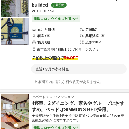
builded
即予約
Villa Kusunoki
新型コロナウイルス対策あり
丸ごと貸切
定員
5
名
寝室
3
室
共用
浴室
1
室
寝具
3
組
広さ
110
㎡
東京都
杉並区
和田1-61-7
ビラ クスノキ
７泊以上の連泊で
5
%OFF
直近1か月の参考料金
対象期間内に有効な料金設定がありません。
アパートメント/マンション
4寝室、2ダイニング、家族やグループにおす
すめ。ベッドはSIMMONS BED採用。
★最寄駅から徒歩4分★渋谷駅直通バス停前★最大13名★東
京観光の拠点におすすめです。
新型コロナウイルス対策あり