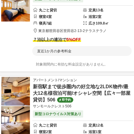
丸ごと貸切
定員
13
名
寝室
4
室
浴室
2
室
寝具
7
組
広さ
109.8
㎡
東京都
世田谷区
世田谷2-13-2
テラステラノ
７泊以上の連泊で
5
%OFF
直近1か月の参考料金
対象期間内に有効な料金設定がありません。
アパートメント/マンション
新宿駅まで徒歩圏内の好立地な2LDK物件/最
大12名様宿泊可能/オシャレ空間【広々一部屋
貸切】506
即予約
サンモールクレスト506
新型コロナウイルス対策あり
丸ごと貸切
定員
12
名
寝室
2
室
浴室
1
室