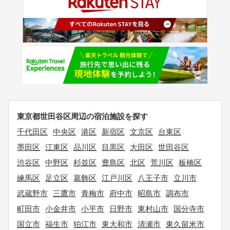
東京都世田谷区周辺の宿泊施設を探す
千代田区
中央区
港区
新宿区
文京区
台東区
墨田区
江東区
品川区
目黒区
大田区
世田谷区
渋谷区
中野区
杉並区
豊島区
北区
荒川区
板橋区
練馬区
足立区
葛飾区
江戸川区
八王子市
立川市
武蔵野市
三鷹市
青梅市
府中市
昭島市
調布市
町田市
小金井市
小平市
日野市
東村山市
国分寺市
国立市
福生市
狛江市
東大和市
清瀬市
東久留米市