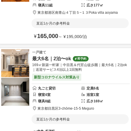
寝具
11
組
広さ
177
㎡
東京都
港区
南青山４丁目５−１３
Poka villa aoyama
直近1か月の参考料金
165,000
¥
～
¥
195,000
/
泊
一戸建て
最大6名｜2泊〜ok
即予約
169㎡新築一軒家｜中目黒＆代官山徒歩圏｜最大6名｜2泊ok
｜送迎サービス4泊以上1回無料
新型コロナウイルス対策あり
丸ごと貸切
定員
6
名
寝室
4
室
浴室
1
室
寝具
8
組
広さ
169
㎡
東京都
目黒区
3-chōme-15-5 Meguro
直近1か月の参考料金