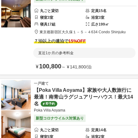
丸ごと貸切
定員
15
名
寝室
3
室
浴室
3
室
寝具
17
組
広さ
199
㎡
東京都
新宿区
大久保１－５－４
634 Condo Shinjuku
７泊以上の連泊で
15
%OFF
直近1か月の参考料金
100,800
¥
～
¥
141,800
/
泊
一戸建て
【Poka Villa Aoyama】家族や大人数旅行に
最適！南青山ラグジュアリーハウス！最大14
名
即予約
Poka Villa Aoyama
新型コロナウイルス対策あり
丸ごと貸切
定員
14
名
寝室
5
室
浴室
2
室