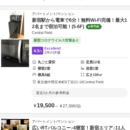
アパートメント/マンション
新宿駅から電車で6分！無料Wi-Fi完備！最大1
2名まで宿泊可能！(5-6F)
即予約
Central Field
新型コロナウイルス対策あり
Excellent!
4.5
/5
2
件の評価
丸ごと貸切
定員
12
名
寝室
2
室
浴室
1
室
寝具
8
組
広さ
100
㎡
東京都
中野区
本町6丁目21-16
Central Field
直近1か月の参考料金
19,500
¥
～
¥
27,300
/
泊
アパートメント/マンション
広いRTバルコニー♪4寝室！新宿エリア♪11人