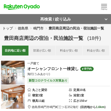
再検索 / 絞り込み
トップ
徳島県
鳴門市
豊田商店周辺の民泊・宿泊施設一覧
豊田商店周辺
の
宿泊・民泊施設一覧
(
18
件)
目的地に
近い順
部屋が
広い順
料金が
安い順
料金が
高い順
一戸建て
オーシャンフロント一棟貸し
即予約
海灯(うみあかり)
新型コロナウイルス対策あり
丸ごと貸切
定員
10
名
寝室
3
室
浴室
1
室
寝具
11
組
広さ
150
㎡
徳島県
鳴門市
鳴門町三ツ石352
海灯
目的地から
1.6km