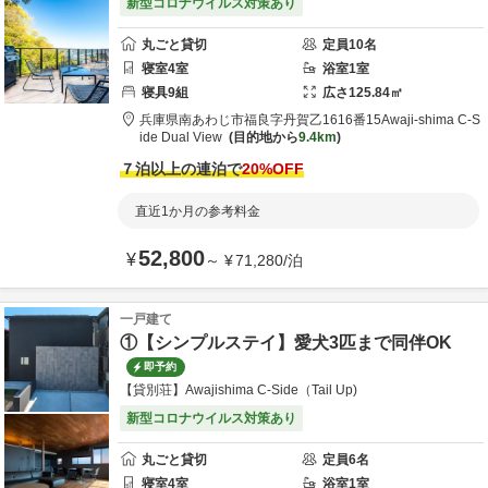
新型コロナウイルス対策あり
丸ごと貸切
定員
10
名
寝室
4
室
浴室
1
室
寝具
9
組
広さ
125.84
㎡
兵庫県
南あわじ市
福良字丹賀乙1616番15
Awaji-shima C-S
ide Dual View
目的地から
9.4km
７泊以上の連泊で
20
%OFF
直近1か月の参考料金
52,800
¥
～
¥
71,280
/
泊
一戸建て
①【シンプルステイ】愛犬3匹まで同伴OK
即予約
【貸別荘】Awajishima C-Side（Tail Up)
新型コロナウイルス対策あり
丸ごと貸切
定員
6
名
寝室
4
室
浴室
1
室