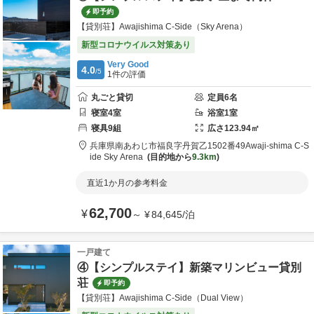
即予約
【貸別荘】Awajishima C-Side（Sky Arena）
新型コロナウイルス対策あり
Very Good
4.0
/5
1
件の評価
丸ごと貸切
定員
6
名
寝室
4
室
浴室
1
室
寝具
9
組
広さ
123.94
㎡
兵庫県
南あわじ市
福良字丹賀乙1502番49
Awaji-shima C-S
ide Sky Arena
目的地から
9.3km
直近1か月の参考料金
62,700
¥
～
¥
84,645
/
泊
一戸建て
④【シンプルステイ】新築マリンビュー貸別
荘
即予約
【貸別荘】Awajishima C-Side（Dual View）