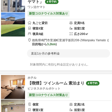
ヤマト」
即予約
ワン泊ヤマト
新型コロナウイルス対策あり
丸ごと貸切
定員
9
名
寝室
4
室
浴室
1
室
寝具
9
組
広さ
200
㎡
徳島県
鳴門市
里浦町里浦字坂田208-2
Wanpaku Yamato
目的地から
3.2km
直近1か月の参考料金
対象期間内に有効な料金設定がありません。
ホテル
【喫煙】ツインルーム 素泊まり
即予約
ビジネスホテルポケット
新型コロナウイルス対策あり
個室
定員
2
名
寝室
1
室
浴室
1
室