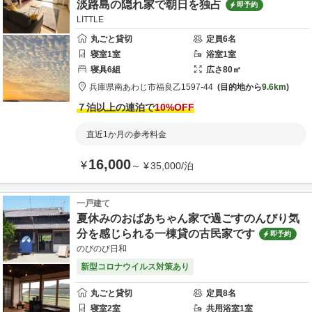
淡路島の隠れ家で朝日を独占
即予約
LITTLE
丸ごと貸切
定員
6
名
寝室
1
室
浴室
1
室
寝具
6
組
広さ
80
㎡
兵庫県
南あわじ市
福良乙1597-44
目的地から
9.6km
７泊以上の連泊で
10
%OFF
直近1か月の参考料金
16,000
¥
～
¥
35,000
/
泊
一戸建て
夏休みのおばあちゃん家で過ごすのんびり気
分を感じられる一棟貸の古民家です
即予約
のびのび日和
新型コロナウイルス対策あり
丸ごと貸切
定員
8
名
寝室
2
室
共用
浴室
1
室