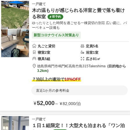
一戸建て
木の温もりが感じられる洋室と畳で落ち着け
る和室
即予約
ゆったりとした時間を過ごせる一棟貸切の別荘 広い庭に、バ
ーベキュー設備も
新型コロナウイルス対策あり
丸ごと貸切
定員
5
名
寝室
2
室
浴室
1
室
寝具
5
組
広さ
81
㎡
徳島県
鳴門市
鳴門町高島竹島315
Takeshima
目的地から
3.2km
７泊以上の連泊で
10
%OFF
直近1か月の参考料金
52,000
¥
～
¥
82,000
/
泊
一戸建て
１日１組限定！！大型犬も泊まれる「ワン泊