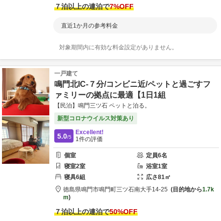
７泊以上の連泊で
7
%OFF
直近1か月の参考料金
対象期間内に有効な料金設定がありません。
一戸建て
鳴門北IC-７分/コンビニ近/ペットと過ごすフ
ァミリーの拠点に最適【1日1組
【民泊】鳴門三ツ石 ペットと泊る。
新型コロナウイルス対策あり
Excellent!
5.0
/5
1
件の評価
個室
定員
6
名
寝室
2
室
浴室
1
室
寝具
6
組
広さ
81
㎡
徳島県
鳴門市
鳴門町三ツ石南大手14-25
目的地から
1.7k
m
７泊以上の連泊で
50
%OFF