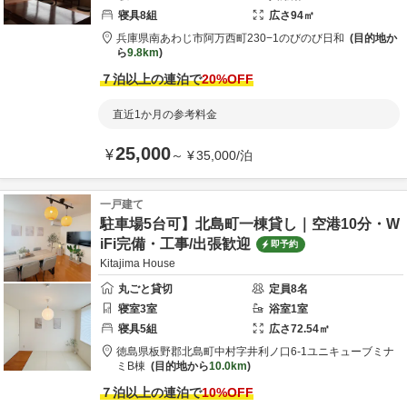
寝具
8
組
広さ
94
㎡
兵庫県
南あわじ市
阿万西町230−1
のびのび日和
目的地か
ら
9.8km
７泊以上の連泊で
20
%OFF
直近1か月の参考料金
25,000
¥
～
¥
35,000
/
泊
一戸建て
駐車場5台可】北島町一棟貸し｜空港10分・W
iFi完備・工事/出張歓迎
即予約
Kitajima House
丸ごと貸切
定員
8
名
寝室
3
室
浴室
1
室
寝具
5
組
広さ
72.54
㎡
徳島県
板野郡
北島町中村字井利ノ口6-1
ユニキューブミナ
ミB棟
目的地から
10.0km
７泊以上の連泊で
10
%OFF