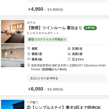
4,950
¥
～
¥
5,800
/
泊
ホテル
【禁煙】ツインルーム 素泊まり
即予約
ビジネスホテルポケット
新型コロナウイルス対策あり
個室
定員
2
名
寝室
1
室
浴室
1
室
寝具
2
組
広さ
23
㎡
徳島県
板野郡
松茂町笹木野八北開拓207-1
Business Hotel
Pocket
目的地から
7.8km
直近1か月の参考料金
6,050
¥
～
¥
6,900
/
泊
一戸建て
②【シンプルステイ】愛犬3匹まで同伴OK