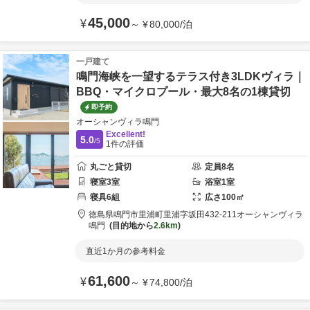
45,000
¥
～
¥
80,000
/
泊
一戸建て
鳴門海峡を一望するテラス付き3LDKヴィラ｜
BBQ・マイクロプール・最大8名の1棟貸切
即予約
オーシャンヴィラ鳴門
Excellent!
5.0
/5
1
件の評価
丸ごと貸切
定員
8
名
寝室
3
室
浴室
1
室
寝具
6
組
広さ
100
㎡
徳島県
鳴門市
里浦町里浦字坂田432-211
オーシャンヴィラ
鳴門
目的地から
2.6km
直近1か月の参考料金
61,600
¥
～
¥
74,800
/
泊