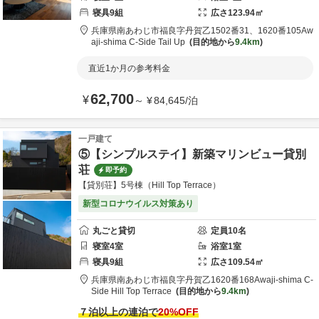
寝具
9
組
広さ
123.94
㎡
兵庫県
南あわじ市
福良字丹賀乙1502番31、1620番105
Aw
aji-shima C-Side Tail Up
目的地から
9.4km
直近1か月の参考料金
62,700
¥
～
¥
84,645
/
泊
一戸建て
⑤【シンプルステイ】新築マリンビュー貸別
荘
即予約
【貸別荘】5号棟（Hill Top Terrace）
新型コロナウイルス対策あり
丸ごと貸切
定員
10
名
寝室
4
室
浴室
1
室
寝具
9
組
広さ
109.54
㎡
兵庫県
南あわじ市
福良字丹賀乙1620番168
Awaji-shima C-
Side Hill Top Terrace
目的地から
9.4km
７泊以上の連泊で
20
%OFF