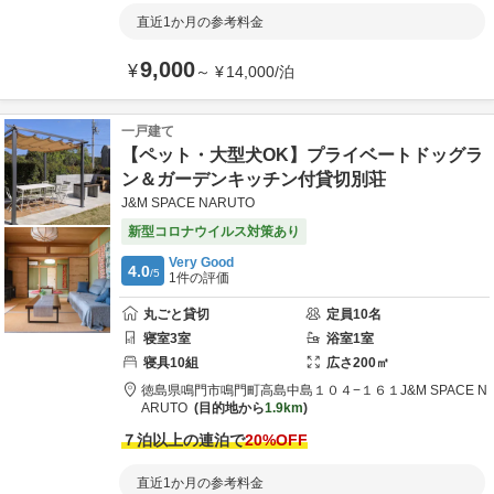
直近1か月の参考料金
9,000
¥
～
¥
14,000
/
泊
一戸建て
【ペット・大型犬OK】プライベートドッグラ
ン＆ガーデンキッチン付貸切別荘
J&M SPACE NARUTO
新型コロナウイルス対策あり
Very Good
4.0
/5
1
件の評価
丸ごと貸切
定員
10
名
寝室
3
室
浴室
1
室
寝具
10
組
広さ
200
㎡
徳島県
鳴門市
鳴門町高島中島１０４−１６１
J&M SPACE N
ARUTO
目的地から
1.9km
７泊以上の連泊で
20
%OFF
直近1か月の参考料金