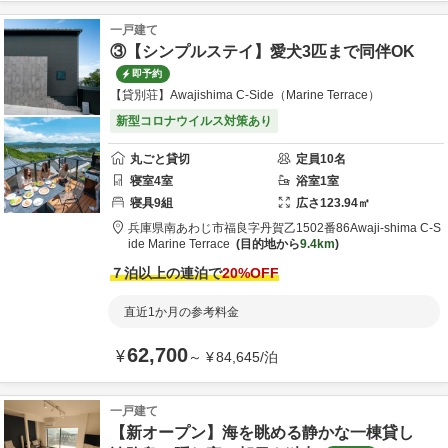
一戸建て
③【シンプルステイ】愛犬3匹まで同伴OK
即予約
【貸別荘】Awajishima C-Side（Marine Terrace）
新型コロナウイルス対策あり
丸ごと貸切
定員
10
名
寝室
4
室
浴室
1
室
寝具
9
組
広さ
123.94
㎡
兵庫県
南あわじ市
福良字丹賀乙1502番86
Awaji-shima C-S
ide Marine Terrace
目的地から
9.4km
７泊以上の連泊で
20
%OFF
直近1か月の参考料金
62,700
¥
～
¥
84,645
/
泊
一戸建て
【新オープン】海を眺める静かな一棟貸し