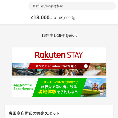
直近1か月の参考料金
18,000
¥
～
¥
105,000
/
泊
18
件中
1-18
件を表示
豊田商店周辺の観光スポット