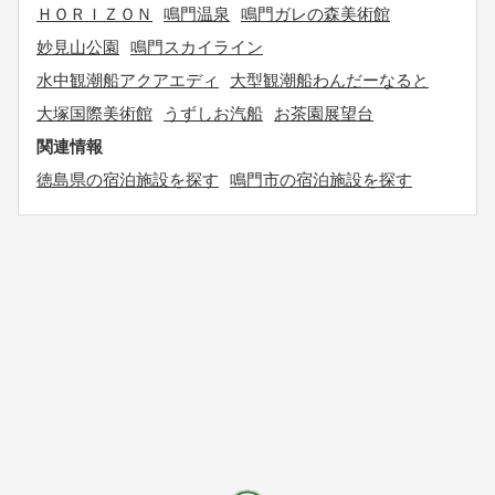
ＨＯＲＩＺＯＮ
鳴門温泉
鳴門ガレの森美術館
妙見山公園
鳴門スカイライン
水中観潮船アクアエディ
大型観潮船わんだーなると
大塚国際美術館
うずしお汽船
お茶園展望台
関連情報
徳島県の宿泊施設を探す
鳴門市の宿泊施設を探す