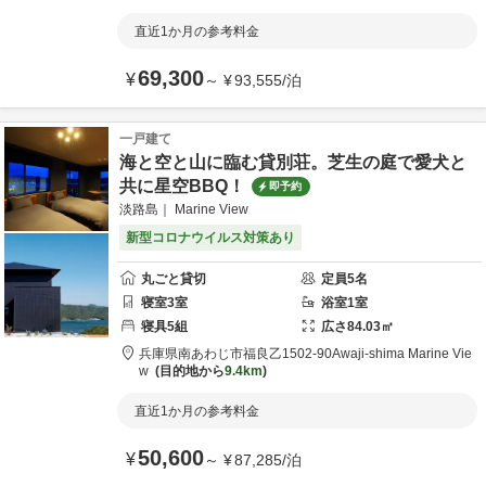
直近1か月の参考料金
69,300
¥
～
¥
93,555
/
泊
一戸建て
海と空と山に臨む貸別荘。芝生の庭で愛犬と
共に星空BBQ！
即予約
淡路島｜ Marine View
新型コロナウイルス対策あり
丸ごと貸切
定員
5
名
寝室
3
室
浴室
1
室
寝具
5
組
広さ
84.03
㎡
兵庫県
南あわじ市
福良乙1502-90
Awaji-shima Marine Vie
w
目的地から
9.4km
直近1か月の参考料金
50,600
¥
～
¥
87,285
/
泊