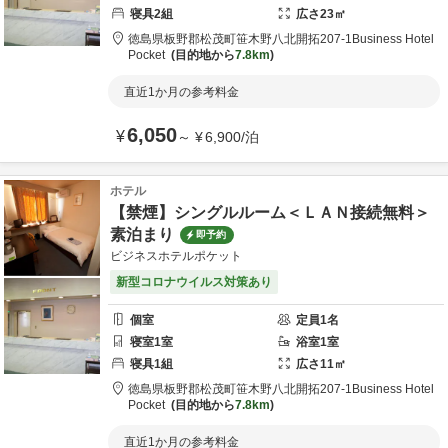
寝具
2
組
広さ
23
㎡
徳島県
板野郡
松茂町笹木野八北開拓207-1
Business Hotel
Pocket
目的地から
7.8km
直近1か月の参考料金
6,050
¥
～
¥
6,900
/
泊
ホテル
【禁煙】シングルルーム＜ＬＡＮ接続無料＞
素泊まり
即予約
ビジネスホテルポケット
新型コロナウイルス対策あり
個室
定員
1
名
寝室
1
室
浴室
1
室
寝具
1
組
広さ
11
㎡
徳島県
板野郡
松茂町笹木野八北開拓207-1
Business Hotel
Pocket
目的地から
7.8km
直近1か月の参考料金