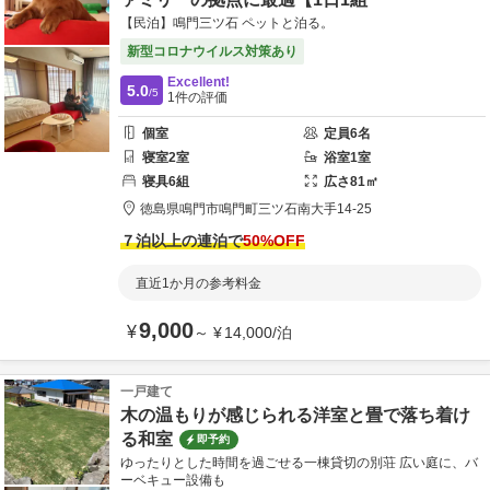
【民泊】鳴門三ツ石 ペットと泊る。
新型コロナウイルス対策あり
Excellent!
5.0
/5
1
件の評価
個室
定員
6
名
寝室
2
室
浴室
1
室
寝具
6
組
広さ
81
㎡
徳島県
鳴門市
鳴門町三ツ石南大手14-25
７泊以上の連泊で
50
%OFF
直近1か月の参考料金
9,000
¥
～
¥
14,000
/
泊
一戸建て
木の温もりが感じられる洋室と畳で落ち着け
る和室
即予約
ゆったりとした時間を過ごせる一棟貸切の別荘 広い庭に、バ
ーベキュー設備も