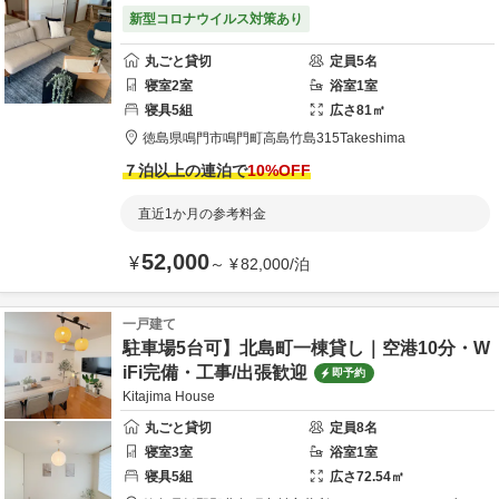
新型コロナウイルス対策あり
丸ごと貸切
定員
5
名
寝室
2
室
浴室
1
室
寝具
5
組
広さ
81
㎡
徳島県
鳴門市
鳴門町高島竹島315
Takeshima
７泊以上の連泊で
10
%OFF
直近1か月の参考料金
52,000
¥
～
¥
82,000
/
泊
一戸建て
駐車場5台可】北島町一棟貸し｜空港10分・W
iFi完備・工事/出張歓迎
即予約
Kitajima House
丸ごと貸切
定員
8
名
寝室
3
室
浴室
1
室
寝具
5
組
広さ
72.54
㎡