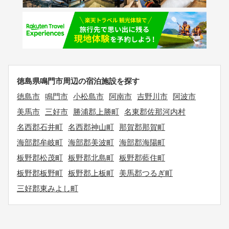
徳島県鳴門市周辺の宿泊施設を探す
徳島市
鳴門市
小松島市
阿南市
吉野川市
阿波市
美馬市
三好市
勝浦郡上勝町
名東郡佐那河内村
名西郡石井町
名西郡神山町
那賀郡那賀町
海部郡牟岐町
海部郡美波町
海部郡海陽町
板野郡松茂町
板野郡北島町
板野郡藍住町
板野郡板野町
板野郡上板町
美馬郡つるぎ町
三好郡東みよし町