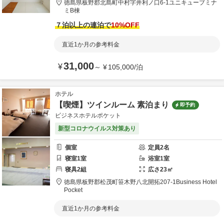
徳島県
板野郡
北島町中村字井利ノ口6-1
ユニキューブミナ
ミB棟
７泊以上の連泊で
10
%OFF
直近1か月の参考料金
31,000
¥
～
¥
105,000
/
泊
ホテル
【喫煙】ツインルーム 素泊まり
即予約
ビジネスホテルポケット
新型コロナウイルス対策あり
個室
定員
2
名
寝室
1
室
浴室
1
室
寝具
2
組
広さ
23
㎡
徳島県
板野郡
松茂町笹木野八北開拓207-1
Business Hotel
Pocket
直近1か月の参考料金