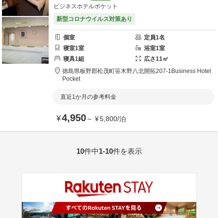
ビジネスホテルポケット
新型コロナウイルス対策あり
個室
定員
1
名
寝室
1
室
浴室
1
室
寝具
1
組
広さ
11
㎡
徳島県
板野郡
松茂町笹木野八北開拓207-1
Business Hotel
Pocket
直近1か月の参考料金
4,950
¥
～
¥
5,800
/
泊
10
件中
1-10
件を表示