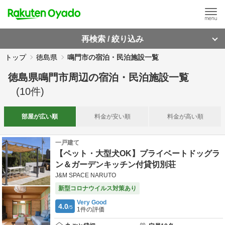
再検索 / 絞り込み
トップ
徳島県
鳴門市の宿泊・民泊施設一覧
徳島県鳴門市周辺
の
宿泊・民泊施設一覧
(
10
件)
部屋が
広い順
料金が
安い順
料金が
高い順
一戸建て
【ペット・大型犬OK】プライベートドッグラ
ン＆ガーデンキッチン付貸切別荘
J&M SPACE NARUTO
新型コロナウイルス対策あり
Very Good
4.0
/5
1
件の評価