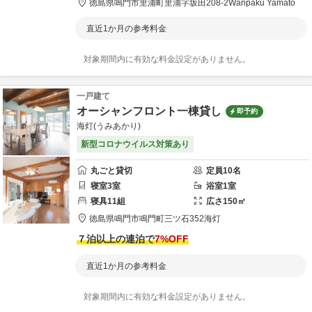
徳島県
鳴門市
里浦町里浦字坂田208-2
Wanpaku Yamato
直近1か月の参考料金
対象期間内に有効な料金設定がありません。
一戸建て
オーシャンフロント一棟貸し
即予約
海灯(うみあかり)
新型コロナウイルス対策あり
丸ごと貸切
定員
10
名
寝室
3
室
浴室
1
室
寝具
11
組
広さ
150
㎡
徳島県
鳴門市
鳴門町三ツ石352
海灯
７泊以上の連泊で
7
%OFF
直近1か月の参考料金
対象期間内に有効な料金設定がありません。