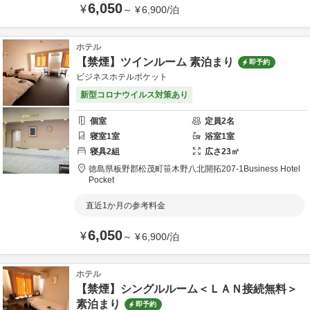
6,050
¥
～
¥
6,900
/
泊
ホテル
【禁煙】ツインルーム 素泊まり
即予約
ビジネスホテルポケット
新型コロナウイルス対策あり
個室
定員
2
名
寝室
1
室
浴室
1
室
寝具
2
組
広さ
23
㎡
徳島県
板野郡
松茂町笹木野八北開拓207-1
Business Hotel
Pocket
直近1か月の参考料金
6,050
¥
～
¥
6,900
/
泊
ホテル
【禁煙】シングルルーム＜ＬＡＮ接続無料＞
素泊まり
即予約