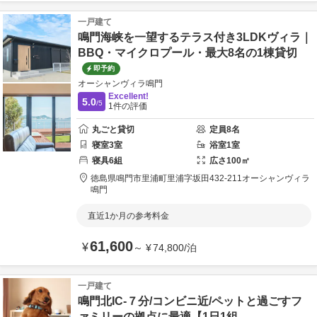
一戸建て
鳴門海峡を一望するテラス付き3LDKヴィラ｜
BBQ・マイクロプール・最大8名の1棟貸切
即予約
オーシャンヴィラ鳴門
Excellent!
5.0
/5
1
件の評価
丸ごと貸切
定員
8
名
寝室
3
室
浴室
1
室
寝具
6
組
広さ
100
㎡
徳島県
鳴門市
里浦町里浦字坂田432-211
オーシャンヴィラ
鳴門
直近1か月の参考料金
61,600
¥
～
¥
74,800
/
泊
一戸建て
鳴門北IC-７分/コンビニ近/ペットと過ごすフ
ァミリーの拠点に最適【1日1組