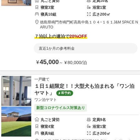
丸ごと貸切
定員
10
名
寝室
3
室
浴室
1
室
寝具
10
組
広さ
200
㎡
徳島県
鳴門市
鳴門町高島中島１０４−１６１
J&M SPACE N
ARUTO
７泊以上の連泊で
20
%OFF
直近1か月の参考料金
45,000
¥
～
¥
80,000
/
泊
一戸建て
１日１組限定！！大型犬も泊まれる「ワン泊
ヤマト」
即予約
ワン泊ヤマト
新型コロナウイルス対策あり
丸ごと貸切
定員
9
名
寝室
4
室
浴室
1
室
寝具
9
組
広さ
200
㎡