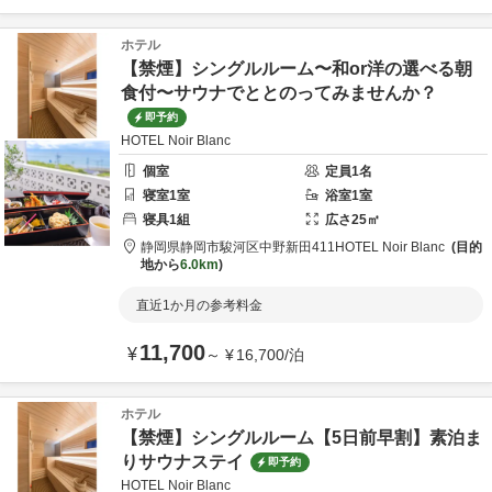
ホテル
【禁煙】シングルルーム〜和or洋の選べる朝
食付〜サウナでととのってみませんか？
即予約
HOTEL Noir Blanc
個室
定員
1
名
寝室
1
室
浴室
1
室
寝具
1
組
広さ
25
㎡
静岡県
静岡市
駿河区中野新田411
HOTEL Noir Blanc
目的
地から
6.0km
直近1か月の参考料金
11,700
¥
～
¥
16,700
/
泊
ホテル
【禁煙】シングルルーム【5日前早割】素泊ま
りサウナステイ
即予約
HOTEL Noir Blanc