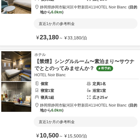
静岡県
静岡市
駿河区中野新田411
HOTEL Noir Blanc
目的
地から
6.0km
直近1か月の参考料金
23,180
¥
～
¥
33,180
/
泊
ホテル
【禁煙】シングルルーム〜素泊まり〜サウナ
でととのってみませんか？
即予約
HOTEL Noir Blanc
個室
定員
1
名
寝室
1
室
浴室
1
室
寝具
1
組
広さ
25
㎡
静岡県
静岡市
駿河区中野新田411
HOTEL Noir Blanc
目的
地から
6.0km
直近1か月の参考料金
10,500
¥
～
¥
15,500
/
泊