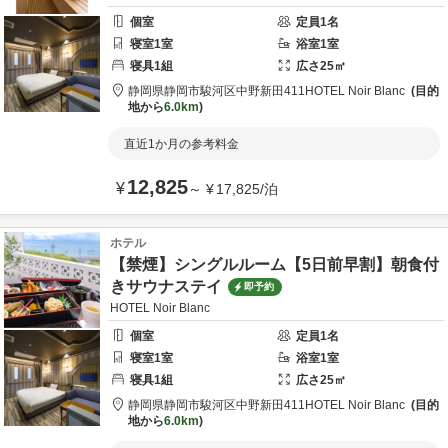
個室
定員
1
名
寝室
1
室
浴室
1
室
寝具
1
組
広さ
25
㎡
静岡県
静岡市
駿河区中野新田411
HOTEL Noir Blanc
目的
地から
6.0km
直近1か月の参考料金
12,825
¥
～
¥
17,825
/
泊
ホテル
【禁煙】シングルルーム【5日前早割】朝食付
きサウナステイ
即予約
HOTEL Noir Blanc
個室
定員
1
名
寝室
1
室
浴室
1
室
寝具
1
組
広さ
25
㎡
静岡県
静岡市
駿河区中野新田411
HOTEL Noir Blanc
目的
地から
6.0km