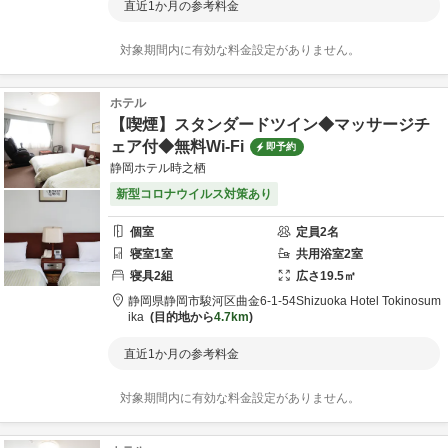
直近1か月の参考料金
対象期間内に有効な料金設定がありません。
ホテル
【喫煙】スタンダードツイン◆マッサージチ
ェア付◆無料Wi-Fi
即予約
静岡ホテル時之栖
新型コロナウイルス対策あり
個室
定員
2
名
寝室
1
室
共用
浴室
2
室
寝具
2
組
広さ
19.5
㎡
静岡県
静岡市
駿河区曲金6-1-54
Shizuoka Hotel Tokinosum
ika
目的地から
4.7km
直近1か月の参考料金
対象期間内に有効な料金設定がありません。