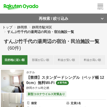
再検索 / 絞り込み
トップ
静岡県
静岡市駿河区
すんぷ竹千代の湯周辺の民泊・宿泊施設一覧
すんぷ竹千代の湯周辺
の
宿泊・民泊施設一覧
(
60
件)
目的地に
近い順
部屋が
広い順
料金が
安い順
料金が
高い順
ホテル
【禁煙】スタンダードシングル（ベッド幅 12
0cm）無料Wi-Fi
即予約
静岡ホテル時之栖
新型コロナウイルス対策あり
個室
定員
1
名