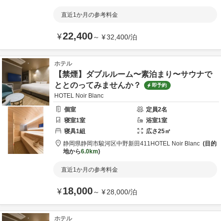
直近1か月の参考料金
22,400
¥
～
¥
32,400
/
泊
ホテル
【禁煙】ダブルルーム〜素泊まり〜サウナで
ととのってみませんか？
即予約
HOTEL Noir Blanc
個室
定員
2
名
寝室
1
室
浴室
1
室
寝具
1
組
広さ
25
㎡
静岡県
静岡市
駿河区中野新田411
HOTEL Noir Blanc
目的
地から
6.0km
直近1か月の参考料金
18,000
¥
～
¥
28,000
/
泊
ホテル