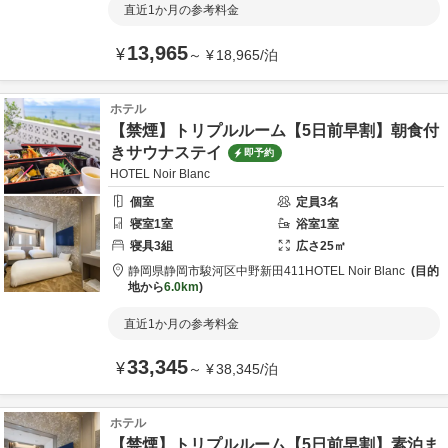
直近1か月の参考料金
13,965
¥
～
¥
18,965
/
泊
ホテル
【禁煙】トリプルルーム【5日前早割】朝食付
きサウナステイ
即予約
HOTEL Noir Blanc
個室
定員
3
名
寝室
1
室
浴室
1
室
寝具
3
組
広さ
25
㎡
静岡県
静岡市
駿河区中野新田411
HOTEL Noir Blanc
目的
地から
6.0km
直近1か月の参考料金
33,345
¥
～
¥
38,345
/
泊
ホテル
【禁煙】トリプルルーム【5日前早割】素泊ま