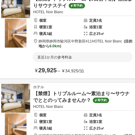
りサウナステイ
即予約
HOTEL Noir Blanc
個室
定員
3
名
寝室
1
室
浴室
1
室
寝具
3
組
広さ
25
㎡
静岡県
静岡市
駿河区中野新田411
HOTEL Noir Blanc
目的
地から
6.0km
直近1か月の参考料金
29,925
¥
～
¥
34,925
/
泊
ホテル
【禁煙】トリプルルーム〜素泊まり〜サウナ
でととのってみませんか？
即予約
HOTEL Noir Blanc
個室
定員
3
名
寝室
1
室
浴室
1
室
寝具
3
組
広さ
25
㎡