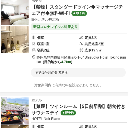
ホテル
【禁煙】スタンダードツイン◆マッサージチ
ェア付◆無料Wi-Fi
即予約
静岡ホテル時之栖
新型コロナウイルス対策あり
個室
定員
2
名
寝室
1
室
共用
浴室
2
室
寝具
2
組
広さ
19.5
㎡
静岡県
静岡市
駿河区曲金6-1-54
Shizuoka Hotel Tokinosum
ika
目的地から
4.7km
直近1か月の参考料金
対象期間内に有効な料金設定がありません。
ホテル
【禁煙】ツインルーム【5日前早割】朝食付き
サウナステイ
即予約
HOTEL Noir Blanc
個室
定員
2
名