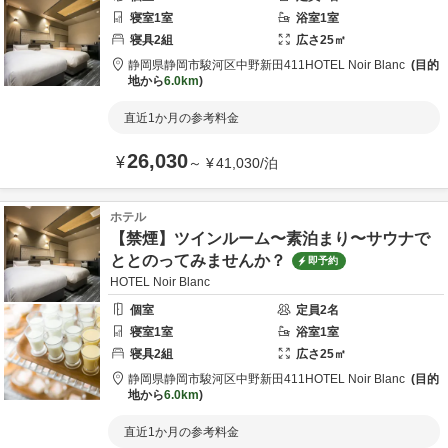
寝室
1
室
浴室
1
室
寝具
2
組
広さ
25
㎡
静岡県
静岡市
駿河区中野新田411
HOTEL Noir Blanc
目的
地から
6.0km
直近1か月の参考料金
26,030
¥
～
¥
41,030
/
泊
ホテル
【禁煙】ツインルーム〜素泊まり〜サウナで
ととのってみませんか？
即予約
HOTEL Noir Blanc
個室
定員
2
名
寝室
1
室
浴室
1
室
寝具
2
組
広さ
25
㎡
静岡県
静岡市
駿河区中野新田411
HOTEL Noir Blanc
目的
地から
6.0km
直近1か月の参考料金