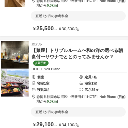
静岡県
静岡市
駿河区中野新田411
HOTEL Noir Blanc
目的
地から
6.0km
直近1か月の参考料金
25,500
¥
～
¥
30,500
/
泊
ホテル
【禁煙】トリプルルーム〜和or洋の選べる朝
食付〜サウナでととのってみませんか？
即予約
HOTEL Noir Blanc
個室
定員
3
名
寝室
1
室
浴室
1
室
寝具
3
組
広さ
25
㎡
静岡県
静岡市
駿河区中野新田411
HOTEL Noir Blanc
目的
地から
6.0km
直近1か月の参考料金
29,100
¥
～
¥
34,100
/
泊