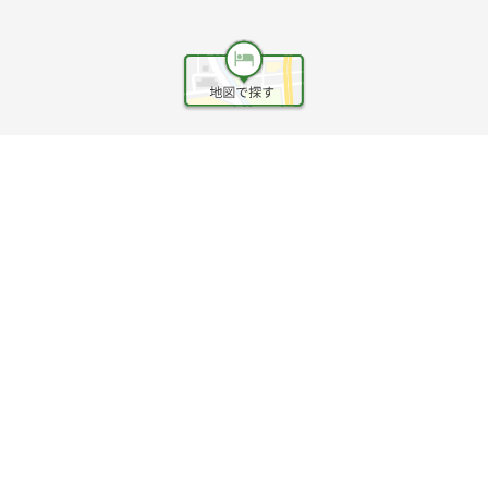
ヘルプ
利用規約
旅行業約款
旅行条件書
旅行業務取扱料金表
個人情報保護方針
会社情報
クッキーポリシー
©Rakuten Group, Inc.