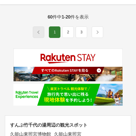
60
件中
1-20
件を表示
1
2
3
すんぷ竹千代の湯周辺の観光スポット
久能山東照宮博物館
久能山東照宮