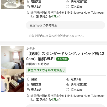
寝室
1
室
共用
浴室
2
室
寝具
1
組
広さ
13
㎡
静岡県
静岡市
駿河区曲金6-1-54
Shizuoka Hotel Tokinosum
ika
目的地から
4.7km
直近1か月の参考料金
対象期間内に有効な料金設定がありません。
ホテル
【喫煙】スタンダードシングル（ベッド幅 12
0cm）無料Wi-Fi
即予約
静岡ホテル時之栖
新型コロナウイルス対策あり
個室
定員
1
名
寝室
1
室
共用
浴室
2
室
寝具
1
組
広さ
13
㎡
静岡県
静岡市
駿河区曲金6-1-54
Shizuoka Hotel Tokinosum
ika
目的地から
4.7km