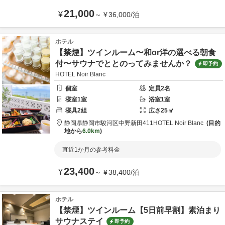
21,000
¥
～
¥
36,000
/
泊
ホテル
【禁煙】ツインルーム〜和or洋の選べる朝食
付〜サウナでととのってみませんか？
即予約
HOTEL Noir Blanc
個室
定員
2
名
寝室
1
室
浴室
1
室
寝具
2
組
広さ
25
㎡
静岡県
静岡市
駿河区中野新田411
HOTEL Noir Blanc
目的
地から
6.0km
直近1か月の参考料金
23,400
¥
～
¥
38,400
/
泊
ホテル
【禁煙】ツインルーム【5日前早割】素泊まり
サウナステイ
即予約