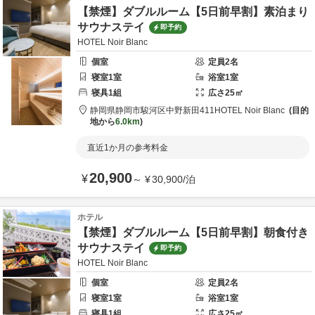
【禁煙】ダブルルーム【5日前早割】素泊まり
サウナステイ
即予約
HOTEL Noir Blanc
個室
定員
2
名
寝室
1
室
浴室
1
室
寝具
1
組
広さ
25
㎡
静岡県
静岡市
駿河区中野新田411
HOTEL Noir Blanc
目的
地から
6.0km
直近1か月の参考料金
20,900
¥
～
¥
30,900
/
泊
ホテル
【禁煙】ダブルルーム【5日前早割】朝食付き
サウナステイ
即予約
HOTEL Noir Blanc
個室
定員
2
名
寝室
1
室
浴室
1
室
寝具
1
組
広さ
25
㎡