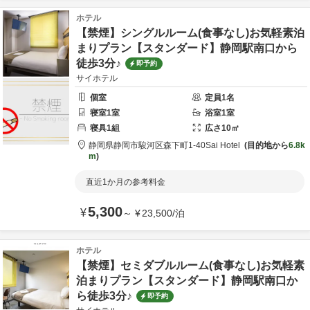
ホテル
【禁煙】シングルルーム(食事なし)お気軽素泊
まりプラン【スタンダード】静岡駅南口から
徒歩3分♪
即予約
サイホテル
個室
定員
1
名
寝室
1
室
浴室
1
室
寝具
1
組
広さ
10
㎡
静岡県
静岡市
駿河区森下町1-40
Sai Hotel
目的地から
6.8k
m
直近1か月の参考料金
5,300
¥
～
¥
23,500
/
泊
ホテル
【禁煙】セミダブルルーム(食事なし)お気軽素
泊まりプラン【スタンダード】静岡駅南口か
ら徒歩3分♪
即予約