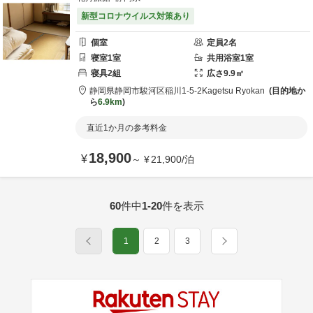
新型コロナウイルス対策あり
個室
定員
2
名
寝室
1
室
共用
浴室
1
室
寝具
2
組
広さ
9.9
㎡
静岡県
静岡市
駿河区稲川1-5-2
Kagetsu Ryokan
目的地か
ら
6.9km
直近1か月の参考料金
18,900
¥
～
¥
21,900
/
泊
60
件中
1-20
件を表示
1
2
3