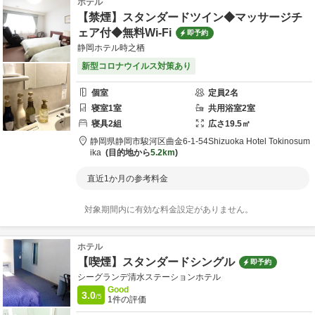
ホテル
【禁煙】スタンダードツイン◆マッサージチ
ェア付◆無料Wi-Fi
即予約
静岡ホテル時之栖
新型コロナウイルス対策あり
個室
定員
2
名
寝室
1
室
共用
浴室
2
室
寝具
2
組
広さ
19.5
㎡
静岡県
静岡市
駿河区曲金6-1-54
Shizuoka Hotel Tokinosum
ika
目的地から
5.2km
直近1か月の参考料金
対象期間内に有効な料金設定がありません。
ホテル
【喫煙】スタンダードシングル
即予約
シーグランデ清水ステーションホテル
Good
3.0
/5
1
件の評価