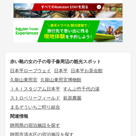
赤い靴の女の子の母子像周辺の観光スポット
日本平ロープウェイ
日本平
日本平お茶会館
久能山東照宮
久能山東照宮博物館
ＩＡＩスタジアム日本平
すんぷ竹千代の湯
ストロベリーフィールド
萩原農園
まるぞういちご狩り組合
関連情報
静岡県の宿泊施設を探す
静岡市清水区の宿泊施設を探す