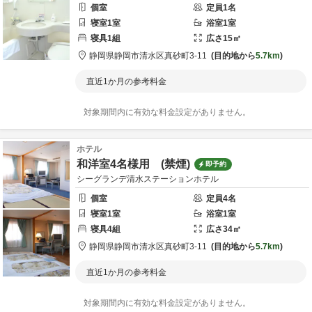
個室
定員
1
名
寝室
1
室
浴室
1
室
寝具
1
組
広さ
15
㎡
静岡県
静岡市
清水区真砂町3-11
目的地から
5.7km
直近1か月の参考料金
対象期間内に有効な料金設定がありません。
ホテル
和洋室4名様用 (禁煙)
即予約
シーグランデ清水ステーションホテル
個室
定員
4
名
寝室
1
室
浴室
1
室
寝具
4
組
広さ
34
㎡
静岡県
静岡市
清水区真砂町3-11
目的地から
5.7km
直近1か月の参考料金
対象期間内に有効な料金設定がありません。