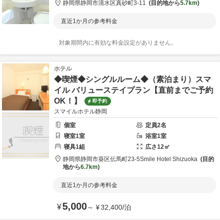
静岡県
静岡市
清水区真砂町3-11
目的地から
5.7km
直近1か月の参考料金
対象期間内に有効な料金設定がありません。
ホテル
◆喫煙◆シングルルーム◆（素泊まり）スマ
イル バリューステイプラン【直前までご予約
OK！】
即予約
スマイルホテル静岡
個室
定員
2
名
寝室
1
室
浴室
1
室
寝具
1
組
広さ
12
㎡
静岡県
静岡市
葵区伝馬町23-5
Smile Hotel Shizuoka
目的
地から
6.7km
直近1か月の参考料金
5,000
¥
～
¥
32,400
/
泊