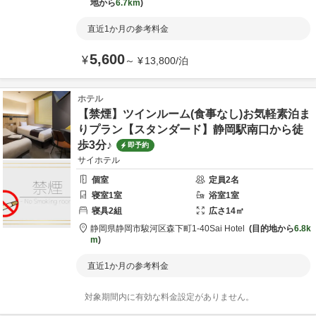
地から
6.7km
直近1か月の参考料金
5,600
¥
～
¥
13,800
/
泊
ホテル
【禁煙】ツインルーム(食事なし)お気軽素泊ま
りプラン【スタンダード】静岡駅南口から徒
歩3分♪
即予約
サイホテル
個室
定員
2
名
寝室
1
室
浴室
1
室
寝具
2
組
広さ
14
㎡
静岡県
静岡市
駿河区森下町1-40
Sai Hotel
目的地から
6.8k
m
直近1か月の参考料金
対象期間内に有効な料金設定がありません。