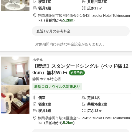
寝室
1
室
共用
浴室
2
室
寝具
1
組
広さ
13
㎡
静岡県
静岡市
駿河区曲金6-1-54
Shizuoka Hotel Tokinosum
ika
目的地から
5.2km
直近1か月の参考料金
対象期間内に有効な料金設定がありません。
ホテル
【喫煙】スタンダードシングル（ベッド幅 12
0cm）無料Wi-Fi
即予約
静岡ホテル時之栖
新型コロナウイルス対策あり
個室
定員
1
名
寝室
1
室
共用
浴室
2
室
寝具
1
組
広さ
13
㎡
静岡県
静岡市
駿河区曲金6-1-54
Shizuoka Hotel Tokinosum
ika
目的地から
5.2km