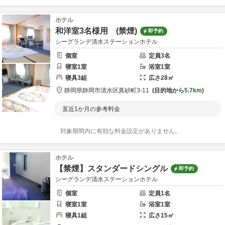
ホテル
和洋室3名様用 (禁煙)
即予約
シーグランデ清水ステーションホテル
個室
定員
3
名
寝室
1
室
浴室
1
室
寝具
3
組
広さ
28
㎡
静岡県
静岡市
清水区真砂町3-11
目的地から
5.7km
直近1か月の参考料金
対象期間内に有効な料金設定がありません。
ホテル
【禁煙】スタンダードシングル
即予約
シーグランデ清水ステーションホテル
個室
定員
1
名
寝室
1
室
浴室
1
室
寝具
1
組
広さ
15
㎡