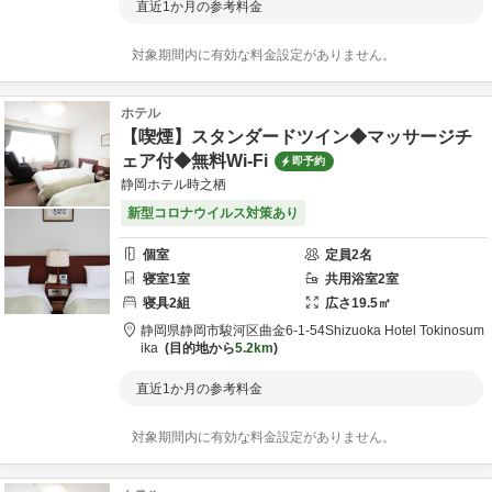
直近1か月の参考料金
対象期間内に有効な料金設定がありません。
ホテル
【喫煙】スタンダードツイン◆マッサージチ
ェア付◆無料Wi-Fi
即予約
静岡ホテル時之栖
新型コロナウイルス対策あり
個室
定員
2
名
寝室
1
室
共用
浴室
2
室
寝具
2
組
広さ
19.5
㎡
静岡県
静岡市
駿河区曲金6-1-54
Shizuoka Hotel Tokinosum
ika
目的地から
5.2km
直近1か月の参考料金
対象期間内に有効な料金設定がありません。