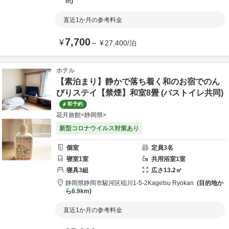
m
直近1か月の参考料金
7,700
¥
～
¥
27,400
/
泊
ホテル
【素泊まり】静かで落ち着く和のお宿でのん
びりステイ【禁煙】和室8畳 (バストイレ共同)
即予約
花月旅館<静岡県>
新型コロナウイルス対策あり
個室
定員
3
名
寝室
1
室
共用
浴室
1
室
寝具
3
組
広さ
13.2
㎡
静岡県
静岡市
駿河区稲川1-5-2
Kagetsu Ryokan
目的地か
ら
6.9km
直近1か月の参考料金