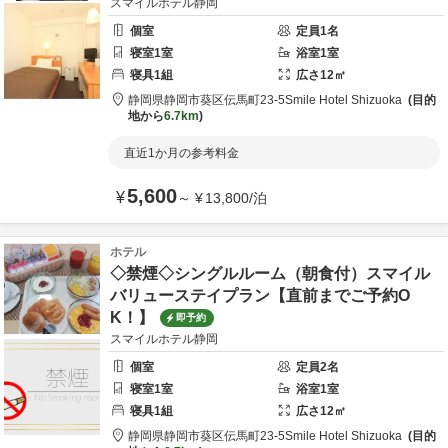
スマイルホテル静岡
個室
定員
1
名
寝室
1
室
浴室
1
室
寝具
1
組
広さ
12
㎡
静岡県
静岡市
葵区伝馬町23-5
Smile Hotel Shizuoka
目的
地から
6.7km
直近1か月の参考料金
5,600
¥
～
¥
13,800
/
泊
ホテル
◇禁煙◇シングルルーム（朝食付）スマイル
バリューステイプラン【直前までご予約O
K！】
即予約
スマイルホテル静岡
個室
定員
2
名
寝室
1
室
浴室
1
室
寝具
1
組
広さ
12
㎡
静岡県
静岡市
葵区伝馬町23-5
Smile Hotel Shizuoka
目的