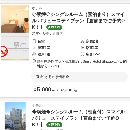
ホテル
◇禁煙◇シングルルーム（素泊まり）スマイ
ル バリューステイプラン【直前までご予約O
K！】
即予約
スマイルホテル静岡
個室
定員
2
名
寝室
1
室
浴室
1
室
寝具
1
組
広さ
12
㎡
静岡県
静岡市
葵区伝馬町23-5
Smile Hotel Shizuoka
目的
地から
6.7km
直近1か月の参考料金
5,000
¥
～
¥
32,400
/
泊
ホテル
◆喫煙◆シングルルーム（朝食付）スマイル
バリューステイプラン【直前までご予約O
K！】
即予約