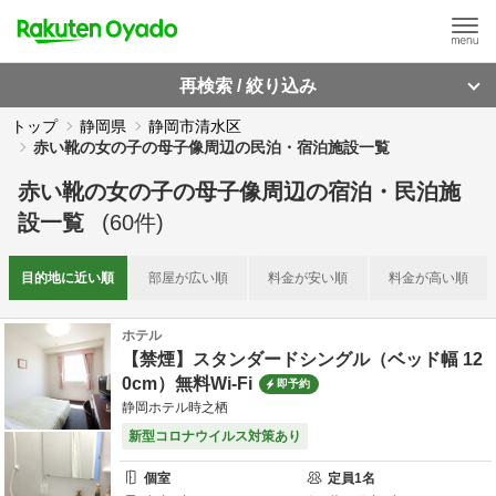
再検索 / 絞り込み
トップ
静岡県
静岡市清水区
赤い靴の女の子の母子像周辺の民泊・宿泊施設一覧
赤い靴の女の子の母子像周辺
の
宿泊・民泊施
設一覧
(
60
件)
目的地に
近い順
部屋が
広い順
料金が
安い順
料金が
高い順
ホテル
【禁煙】スタンダードシングル（ベッド幅 12
0cm）無料Wi-Fi
即予約
静岡ホテル時之栖
新型コロナウイルス対策あり
個室
定員
1
名