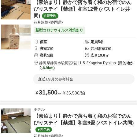
【素泊まり】静かで落ち着く和のお宿でのん
びりステイ【禁煙】和室12畳 (バストイレ共
同)
即予約
花月旅館<静岡県>
新型コロナウイルス対策あり
個室
定員
5
名
寝室
1
室
共用
浴室
1
室
寝具
5
組
広さ
19.8
㎡
静岡県
静岡市
駿河区稲川1-5-2
Kagetsu Ryokan
目的地か
ら
6.9km
直近1か月の参考料金
31,500
¥
～
¥
36,500
/
泊
ホテル
【素泊まり】静かで落ち着く和のお宿でのん
びりステイ【禁煙】和室6畳 (バストイレ共同)
即予約
花月旅館<静岡県>