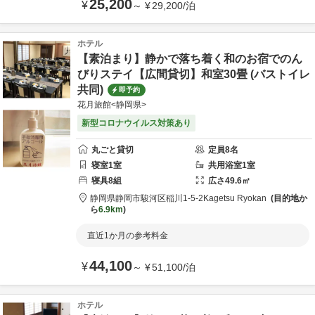
25,200
¥
～
¥
29,200
/
泊
ホテル
【素泊まり】静かで落ち着く和のお宿でのん
びりステイ【広間貸切】和室30畳 (バストイレ
共同)
即予約
花月旅館<静岡県>
新型コロナウイルス対策あり
丸ごと貸切
定員
8
名
寝室
1
室
共用
浴室
1
室
寝具
8
組
広さ
49.6
㎡
静岡県
静岡市
駿河区稲川1-5-2
Kagetsu Ryokan
目的地か
ら
6.9km
直近1か月の参考料金
44,100
¥
～
¥
51,100
/
泊
ホテル