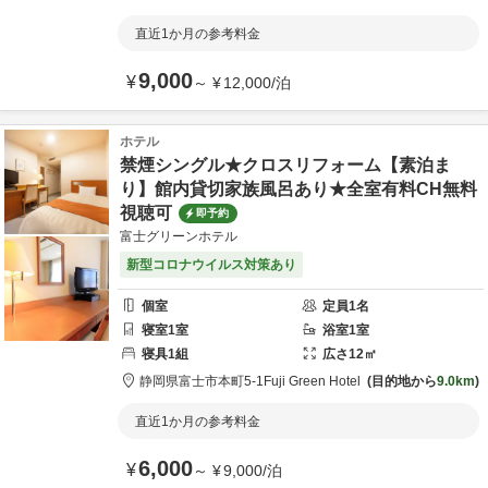
直近1か月の参考料金
9,000
¥
～
¥
12,000
/
泊
ホテル
禁煙シングル★クロスリフォーム【素泊ま
り】館内貸切家族風呂あり★全室有料CH無料
視聴可
即予約
富士グリーンホテル
新型コロナウイルス対策あり
個室
定員
1
名
寝室
1
室
浴室
1
室
寝具
1
組
広さ
12
㎡
静岡県
富士市
本町5-1
Fuji Green Hotel
目的地から
9.0km
直近1か月の参考料金
6,000
¥
～
¥
9,000
/
泊