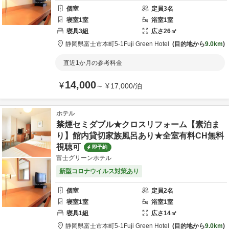
個室
定員
3
名
寝室
1
室
浴室
1
室
寝具
3
組
広さ
26
㎡
静岡県
富士市
本町5-1
Fuji Green Hotel
目的地から
9.0km
直近1か月の参考料金
14,000
¥
～
¥
17,000
/
泊
ホテル
禁煙セミダブル★クロスリフォーム【素泊ま
り】館内貸切家族風呂あり★全室有料CH無料
視聴可
即予約
富士グリーンホテル
新型コロナウイルス対策あり
個室
定員
2
名
寝室
1
室
浴室
1
室
寝具
1
組
広さ
14
㎡
静岡県
富士市
本町5-1
Fuji Green Hotel
目的地から
9.0km