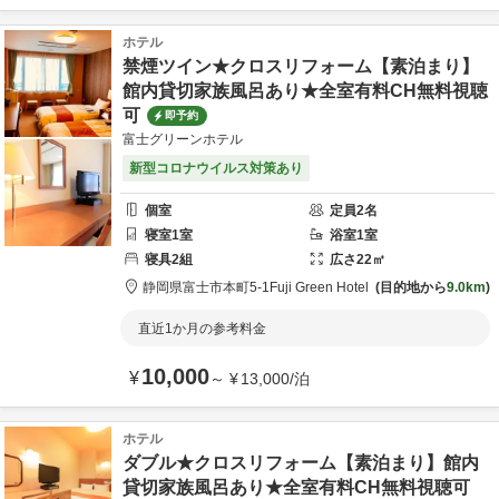
ホテル
禁煙ツイン★クロスリフォーム【素泊まり】
館内貸切家族風呂あり★全室有料CH無料視聴
可
即予約
富士グリーンホテル
新型コロナウイルス対策あり
個室
定員
2
名
寝室
1
室
浴室
1
室
寝具
2
組
広さ
22
㎡
静岡県
富士市
本町5-1
Fuji Green Hotel
目的地から
9.0km
直近1か月の参考料金
10,000
¥
～
¥
13,000
/
泊
ホテル
ダブル★クロスリフォーム【素泊まり】館内
貸切家族風呂あり★全室有料CH無料視聴可