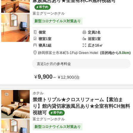
家族風呂あり★全室有料CH無料視聴可
即予約
富士グリーンホテル
新型コロナウイルス対策あり
個室
定員
2
名
寝室
1
室
浴室
1
室
寝具
1
組
広さ
16
㎡
静岡県
富士市
本町5-1
Fuji Green Hotel
目的地から
9.0km
直近1か月の参考料金
9,900
¥
～
¥
12,900
/
泊
ホテル
禁煙トリプル★クロスリフォーム【素泊ま
り】館内貸切家族風呂あり★全室有料CH無料
視聴可
即予約
富士グリーンホテル
新型コロナウイルス対策あり