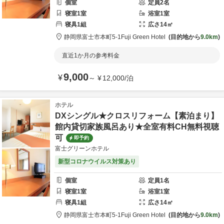
個室
定員
2
名
寝室
1
室
浴室
1
室
寝具
1
組
広さ
14
㎡
静岡県
富士市
本町5-1
Fuji Green Hotel
目的地から
9.0km
直近1か月の参考料金
9,000
¥
～
¥
12,000
/
泊
ホテル
DXシングル★クロスリフォーム【素泊まり】
館内貸切家族風呂あり★全室有料CH無料視聴
可
即予約
富士グリーンホテル
新型コロナウイルス対策あり
個室
定員
1
名
寝室
1
室
浴室
1
室
寝具
1
組
広さ
14
㎡
静岡県
富士市
本町5-1
Fuji Green Hotel
目的地から
9.0km