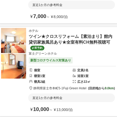
直近1か月の参考料金
7,000
¥
～
¥
8,000
/
泊
ホテル
ツイン★クロスリフォーム【素泊まり】館内
貸切家族風呂あり★全室有料CH無料視聴可
即予約
富士グリーンホテル
新型コロナウイルス対策あり
個室
定員
2
名
寝室
1
室
浴室
1
室
寝具
2
組
広さ
22
㎡
静岡県
富士市
本町5-1
Fuji Green Hotel
目的地から
9.0km
直近1か月の参考料金
10,000
¥
～
¥
13,000
/
泊