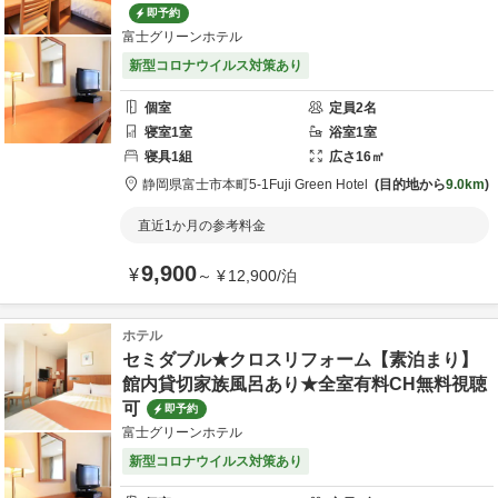
即予約
富士グリーンホテル
新型コロナウイルス対策あり
個室
定員
2
名
寝室
1
室
浴室
1
室
寝具
1
組
広さ
16
㎡
静岡県
富士市
本町5-1
Fuji Green Hotel
目的地から
9.0km
直近1か月の参考料金
9,900
¥
～
¥
12,900
/
泊
ホテル
セミダブル★クロスリフォーム【素泊まり】
館内貸切家族風呂あり★全室有料CH無料視聴
可
即予約
富士グリーンホテル
新型コロナウイルス対策あり