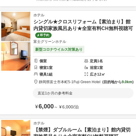
ホテル
シングル★クロスリフォーム【素泊まり】館
内貸切家族風呂あり★全室有料CH無料視聴可
即予約
富士グリーンホテル
新型コロナウイルス対策あり
個室
定員
1
名
寝室
1
室
浴室
1
室
寝具
1
組
広さ
12
㎡
静岡県
富士市
本町5-1
Fuji Green Hotel
目的地から
9.0km
直近1か月の参考料金
6,000
¥
～
¥
6,000
/
泊
ホテル
【禁煙】ダブルルーム【素泊まり】館内貸切