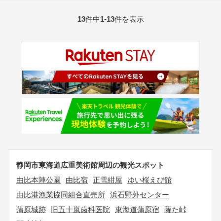
13
件中
1-13
件を表示
静岡市東海道広重美術館周辺の観光スポット
由比本陣公園
由比宿
正雪紺屋
ゆい桜えび館
由比港漁業協同組合直売所
浜石野外センター
蒲原城跡
旧五十嵐歯科医院
東海道蒲原宿
薩た峠