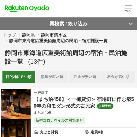
再検索 / 絞り込み
トップ
静岡県
静岡市清水区
静岡市東海道広重美術館周辺の民泊・宿泊施設一覧
静岡市東海道広重美術館周辺
の
宿泊・民泊施
設一覧
(
13
件)
目的地に
近い順
部屋が
広い順
料金が
安い順
料金が
高い順
一戸建て
【まち泊456】＜一棟貸切＞ 宿場町に佇む築5
0年の和モダン形式の古民家
即予約
まち泊456
新型コロナウイルス対策あり
丸ごと貸切
定員
4
名