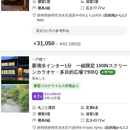
寝室
1
室
浴室
1
室
寝具
4
組
広さ
77.77
㎡
静岡県
静岡市
清水区蒲原中456
まち泊456
目的地から
2.2
km
直近1か月の参考料金
31,050
¥
～
¥
62,100
/
泊
一戸建て
新清水インター1分 一組限定 100INスクリー
ンカラオケ・多目的広場でBBQ
即予約
宿あじむ
新型コロナウイルス対策あり
Excellent!
4.7
/5
6
件の評価
丸ごと貸切
定員
8
名
寝室
4
室
浴室
1
室
寝具
8
組
広さ
43.72
㎡
静岡県
静岡市清水区
宍原894-4
Yado Ajimu
目的地から
7.2