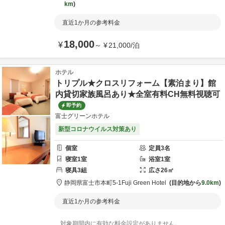
km
直近1か月の参考料金
18,000
¥
～
¥
21,000
/
泊
ホテル
トリプル★クロスリフォーム【素泊まり】館
内貸切家族風呂あり★全室有料CH無料視聴可
即予約
富士グリーンホテル
新型コロナウイルス対策あり
個室
定員
3
名
寝室
1
室
浴室
1
室
寝具
3
組
広さ
26
㎡
静岡県
富士市
本町5-1
Fuji Green Hotel
目的地から
9.0km
直近1か月の参考料金
対象期間内に有効な料金設定がありません。