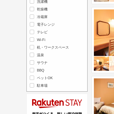
e
洗濯機
l
c
e
乾燥機
a
n
冷蔵庫
l
d
電子レンジ
e
a
テレビ
n
r
Wi-Fi
d
a
机・ワークスペース
a
n
r
温泉
d
a
s
サウナ
n
e
BBQ
d
l
ペットOK
s
e
駐車場
e
c
l
t
e
a
c
d
t