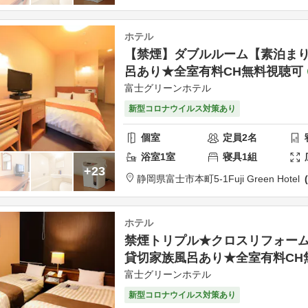
ホテル
【禁煙】ダブルルーム【素泊ま
呂あり★全室有料CH無料視聴可
富士グリーンホテル
新型コロナウイルス対策あり
個室
定員
2
名
浴室
1
室
寝具
1
組
+23
静岡県
富士市
本町5-1
Fuji Green Hotel
ホテル
禁煙トリプル★クロスリフォー
貸切家族風呂あり★全室有料CH
富士グリーンホテル
新型コロナウイルス対策あり