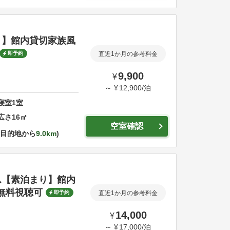
り】館内貸切家族風
即予約
直近1か月の参考料金
9,900
¥
～
¥
12,900
/
泊
寝室
1
室
広さ
16
㎡
空室確認
目的地から
9.0km
ム【素泊まり】館内
無料視聴可
即予約
直近1か月の参考料金
14,000
¥
～
¥
17,000
/
泊