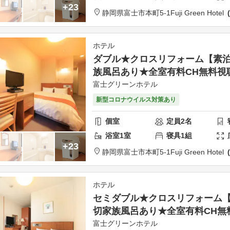
+23
静岡県
富士市
本町5-1
Fuji Green Hotel
ホテル
ダブル★クロスリフォーム【素
族風呂あり★全室有料CH無料視
富士グリーンホテル
新型コロナウイルス対策あり
個室
定員
2
名
浴室
1
室
寝具
1
組
+23
静岡県
富士市
本町5-1
Fuji Green Hotel
ホテル
セミダブル★クロスリフォーム
切家族風呂あり★全室有料CH無
富士グリーンホテル