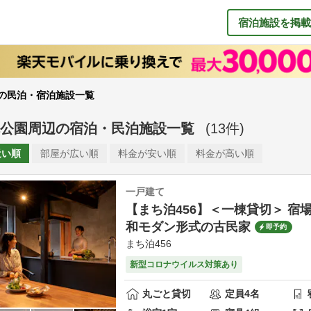
宿泊施設を掲載
の民泊・宿泊施設一覧
公園周辺
の
宿泊・民泊施設一覧
(
13
件)
近い順
部屋が
広い順
料金が
安い順
料金が
高い順
一戸建て
【まち泊456】＜一棟貸切＞ 宿
和モダン形式の古民家
即予約
まち泊456
新型コロナウイルス対策あり
丸ごと貸切
定員
4
名