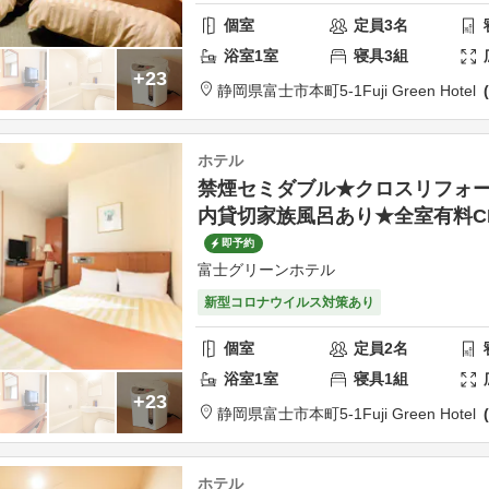
個室
定員
3
名
浴室
1
室
寝具
3
組
+23
静岡県
富士市
本町5-1
Fuji Green Hotel
ホテル
禁煙セミダブル★クロスリフォ
内貸切家族風呂あり★全室有料C
即予約
富士グリーンホテル
新型コロナウイルス対策あり
個室
定員
2
名
浴室
1
室
寝具
1
組
+23
静岡県
富士市
本町5-1
Fuji Green Hotel
ホテル