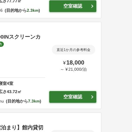
広さ
77.77
㎡
空室確認
6
目的地から
2.3km
0INスクリーンカ
約
直近1か月の参考料金
18,000
¥
～
¥
21,000
/
泊
寝室
4
室
広さ
43.72
㎡
空室確認
mu
目的地から
7.3km
素泊まり】館内貸切