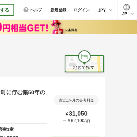
する
ヘルプ
新規登録
ログイン
JPY
JP
場町に佇む築50年の
直近1か月の参考料金
31,050
¥
～
¥
62,100
/
泊
寝室
1
室