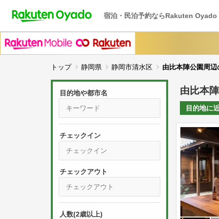
宿泊・民泊予約ならRakuten Oyado
トップ
静岡県
静岡市清水区
由比本陣公園周辺
由比本陣
目的地や都市名
目的地に
チェックイン
P
r
e
P
s
人数(2歳以上)
r
s