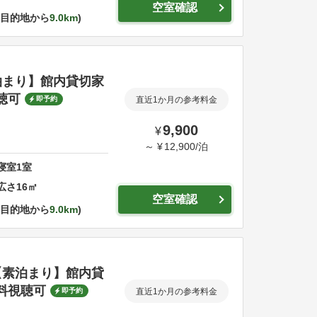
空室確認
目的地から
9.0km
泊まり】館内貸切家
聴可
即予約
直近1か月の参考料金
9,900
¥
～
¥
12,900
/
泊
寝室
1
室
広さ
16
㎡
空室確認
目的地から
9.0km
【素泊まり】館内貸
料視聴可
即予約
直近1か月の参考料金