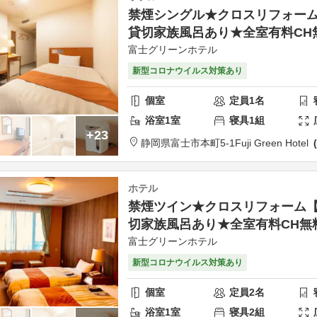
禁煙シングル★クロスリフォー
貸切家族風呂あり★全室有料CH
富士グリーンホテル
新型コロナウイルス対策あり
個室
定員
1
名
浴室
1
室
寝具
1
組
+23
静岡県
富士市
本町5-1
Fuji Green Hotel
ホテル
禁煙ツイン★クロスリフォーム
切家族風呂あり★全室有料CH無
富士グリーンホテル
新型コロナウイルス対策あり
個室
定員
2
名
浴室
1
室
寝具
2
組