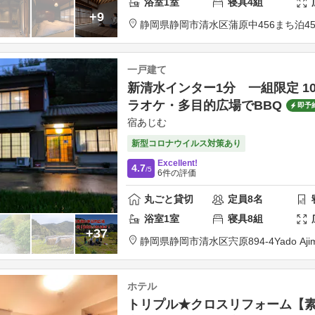
浴室
1
室
寝具
4
組
+9
静岡県
静岡市
清水区蒲原中456
まち泊45
一戸建て
新清水インター1分 一組限定 10
ラオケ・多目的広場でBBQ
即予
宿あじむ
新型コロナウイルス対策あり
Excellent!
4.7
/5
6
件の評価
丸ごと貸切
定員
8
名
浴室
1
室
寝具
8
組
+37
静岡県
静岡市清水区
宍原894-4
Yado Aji
ホテル
トリプル★クロスリフォーム【