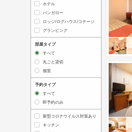
y
ホテル
i
t
n
バンガロー
o
t
ロッジ/ログハウス/コテージ
i
e
グランピング
n
r
t
a
部屋タイプ
e
c
すべて
r
t
丸ごと貸切
a
w
個室
c
i
t
t
予約タイプ
w
h
すべて
i
t
即予約のみ
t
h
h
e
新型コロナウイルス対策あり
t
c
キッチン
h
a