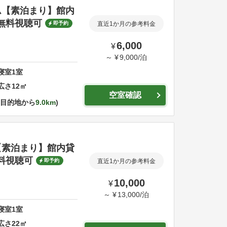
ム【素泊まり】館内
無料視聴可
即予約
直近1か月の参考料金
6,000
¥
～
¥
9,000
/
泊
寝室
1
室
広さ
12
㎡
空室確認
目的地から
9.0km
【素泊まり】館内貸
料視聴可
即予約
直近1か月の参考料金
10,000
¥
～
¥
13,000
/
泊
寝室
1
室
広さ
22
㎡