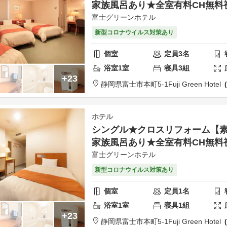
家族風呂あり★全室有料CH無料
富士グリーンホテル
新型コロナウイルス対策あり
個室
定員
3
名
浴室
1
室
寝具
3
組
+23
静岡県
富士市
本町5-1
Fuji Green Hotel
ホテル
シングル★クロスリフォーム【
家族風呂あり★全室有料CH無料
富士グリーンホテル
新型コロナウイルス対策あり
個室
定員
1
名
浴室
1
室
寝具
1
組
+23
静岡県
富士市
本町5-1
Fuji Green Hotel