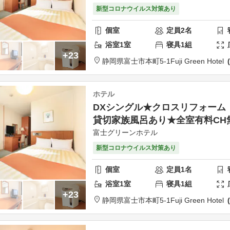
新型コロナウイルス対策あり
個室
定員
2
名
浴室
1
室
寝具
1
組
+23
静岡県
富士市
本町5-1
Fuji Green Hotel
ホテル
DXシングル★クロスリフォーム
貸切家族風呂あり★全室有料CH
富士グリーンホテル
新型コロナウイルス対策あり
個室
定員
1
名
浴室
1
室
寝具
1
組
+23
静岡県
富士市
本町5-1
Fuji Green Hotel