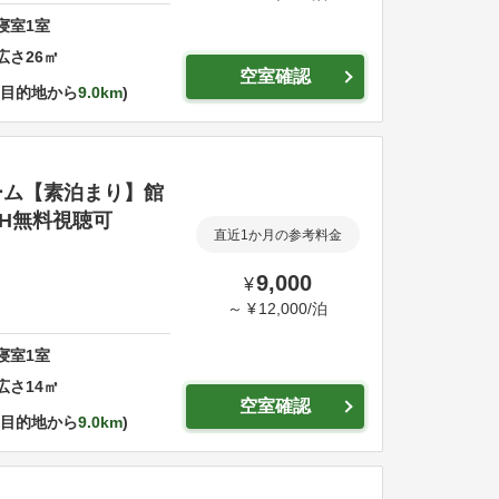
寝室
1
室
広さ
26
㎡
空室確認
目的地から
9.0km
ーム【素泊まり】館
H無料視聴可
直近1か月の参考料金
9,000
¥
～
¥
12,000
/
泊
寝室
1
室
広さ
14
㎡
空室確認
目的地から
9.0km