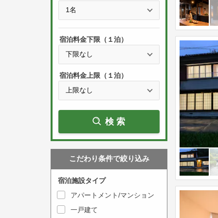
e
t
s
h
s
e
宿泊料金下限（１泊）
t
d
h
o
e
w
宿泊料金上限（１泊）
d
n
o
a
w
r
検索
n
r
a
o
r
w
こだわり条件で絞り込み
r
k
o
e
宿泊施設タイプ
w
y
アパートメント/マンション
k
t
一戸建て
e
o