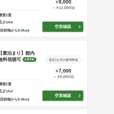
9,000
¥
～
¥
12,000
/
泊
寝室
1
室
広さ
14
㎡
空室確認
目的地から
9.0km
【素泊まり】館内
無料視聴可
即予約
直近1か月の参考料金
7,000
¥
～
¥
8,000
/
泊
寝室
1
室
広さ
14
㎡
空室確認
目的地から
9.0km