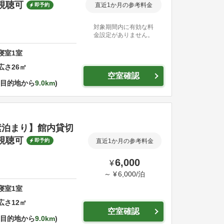
視聴可
直近1か月の参考料金
即予約
対象期間内に有効な料
金設定がありません。
寝室
1
室
広さ
26
㎡
空室確認
目的地から
9.0km
素泊まり】館内貸切
視聴可
即予約
直近1か月の参考料金
6,000
¥
～
¥
6,000
/
泊
寝室
1
室
広さ
12
㎡
空室確認
目的地から
9.0km