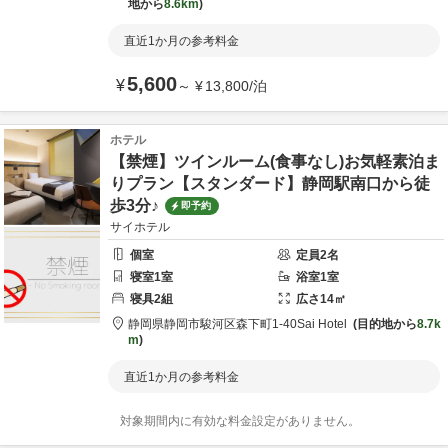
地から
8.6km
直近1か月の参考料金
5,600
¥
～
¥
13,800
/
泊
ホテル
【禁煙】ツインルーム(食事なし)お気軽素泊ま
りプラン【スタンダード】静岡駅南口から徒
歩3分♪
即予約
サイホテル
個室
定員
2
名
寝室
1
室
浴室
1
室
寝具
2
組
広さ
14
㎡
静岡県
静岡市
駿河区森下町1-40
Sai Hotel
目的地から
8.7k
m
直近1か月の参考料金
対象期間内に有効な料金設定がありません。