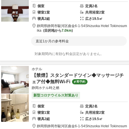
個室
定員
2
名
寝室
1
室
共用
浴室
2
室
寝具
2
組
広さ
19.5
㎡
静岡県
静岡市
駿河区曲金6-1-54
Shizuoka Hotel Tokinosum
ika
目的地から
7.0km
直近1か月の参考料金
対象期間内に有効な料金設定がありません。
ホテル
【禁煙】スタンダードツイン◆マッサージチ
ェア付◆無料Wi-Fi
即予約
静岡ホテル時之栖
新型コロナウイルス対策あり
個室
定員
2
名
寝室
1
室
共用
浴室
2
室
寝具
2
組
広さ
19.5
㎡
静岡県
静岡市
駿河区曲金6-1-54
Shizuoka Hotel Tokinosum