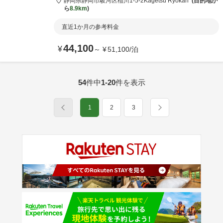
静岡県
静岡市
駿河区稲川1-5-2
Kagetsu Ryokan
目的地か
ら
8.9km
直近1か月の参考料金
44,100
¥
～
¥
51,100
/
泊
54
件中
1-20
件を表示
1
2
3