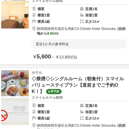
スマイルホテル静岡
個室
定員
1
名
寝室
1
室
浴室
1
室
寝具
1
組
広さ
12
㎡
静岡県
静岡市
葵区伝馬町23-5
Smile Hotel Shizuoka
目的
地から
8.6km
直近1か月の参考料金
5,600
¥
～
¥
13,800
/
泊
ホテル
◇禁煙◇シングルルーム（朝食付）スマイル
バリューステイプラン【直前までご予約O
K！】
即予約
スマイルホテル静岡
個室
定員
2
名
寝室
1
室
浴室
1
室
寝具
1
組
広さ
12
㎡
静岡県
静岡市
葵区伝馬町23-5
Smile Hotel Shizuoka
目的