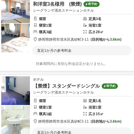
和洋室3名様用 (禁煙)
即予約
シーグランデ清水ステーションホテル
個室
定員
3
名
寝室
1
室
浴室
1
室
寝具
3
組
広さ
28
㎡
静岡県
静岡市
清水区真砂町3-11
目的地から
3.6km
直近1か月の参考料金
対象期間内に有効な料金設定がありません。
ホテル
【禁煙】スタンダードシングル
即予約
シーグランデ清水ステーションホテル
個室
定員
1
名
寝室
1
室
浴室
1
室
寝具
1
組
広さ
15
㎡
静岡県
静岡市
清水区真砂町3-11
目的地から
3.6km
直近1か月の参考料金