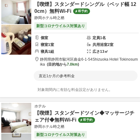
【喫煙】スタンダードシングル（ベッド幅 12
0cm）無料Wi-Fi
即予約
静岡ホテル時之栖
新型コロナウイルス対策あり
個室
定員
1
名
寝室
1
室
共用
浴室
2
室
寝具
1
組
広さ
13
㎡
静岡県
静岡市
駿河区曲金6-1-54
Shizuoka Hotel Tokinosum
ika
目的地から
7.0km
直近1か月の参考料金
対象期間内に有効な料金設定がありません。
ホテル
【喫煙】スタンダードツイン◆マッサージチ
ェア付◆無料Wi-Fi
即予約
静岡ホテル時之栖
新型コロナウイルス対策あり