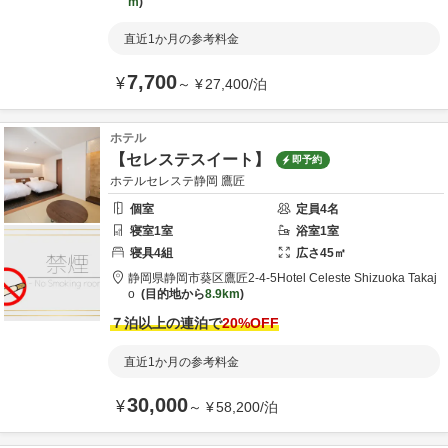
m
直近1か月の参考料金
7,700
¥
～
¥
27,400
/
泊
ホテル
【セレステスイート】
即予約
ホテルセレステ静岡 鷹匠
個室
定員
4
名
寝室
1
室
浴室
1
室
寝具
4
組
広さ
45
㎡
静岡県
静岡市
葵区鷹匠2-4-5
Hotel Celeste Shizuoka Takaj
o
目的地から
8.9km
７泊以上の連泊で
20
%OFF
直近1か月の参考料金
30,000
¥
～
¥
58,200
/
泊