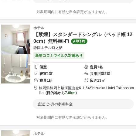
対象期間内に有効な料金設定がありません。
ホテル
【禁煙】スタンダードシングル（ベッド幅 12
0cm）無料Wi-Fi
即予約
静岡ホテル時之栖
新型コロナウイルス対策あり
個室
定員
1
名
寝室
1
室
共用
浴室
2
室
寝具
1
組
広さ
13
㎡
静岡県
静岡市
駿河区曲金6-1-54
Shizuoka Hotel Tokinosum
ika
目的地から
7.0km
直近1か月の参考料金
対象期間内に有効な料金設定がありません。
ホテル