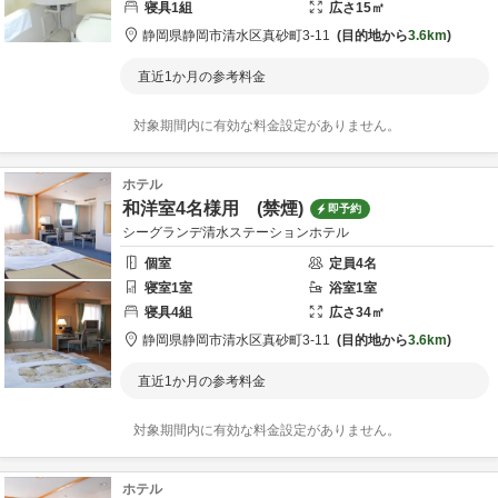
寝具
1
組
広さ
15
㎡
静岡県
静岡市
清水区真砂町3-11
目的地から
3.6km
直近1か月の参考料金
対象期間内に有効な料金設定がありません。
ホテル
和洋室4名様用 (禁煙)
即予約
シーグランデ清水ステーションホテル
個室
定員
4
名
寝室
1
室
浴室
1
室
寝具
4
組
広さ
34
㎡
静岡県
静岡市
清水区真砂町3-11
目的地から
3.6km
直近1か月の参考料金
対象期間内に有効な料金設定がありません。
ホテル