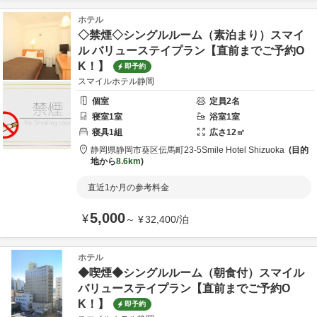
ホテル
◇禁煙◇シングルルーム（素泊まり）スマイ
ル バリューステイプラン【直前までご予約O
K！】
即予約
スマイルホテル静岡
個室
定員
2
名
寝室
1
室
浴室
1
室
寝具
1
組
広さ
12
㎡
静岡県
静岡市
葵区伝馬町23-5
Smile Hotel Shizuoka
目的
地から
8.6km
直近1か月の参考料金
5,000
¥
～
¥
32,400
/
泊
ホテル
◆喫煙◆シングルルーム（朝食付）スマイル
バリューステイプラン【直前までご予約O
K！】
即予約