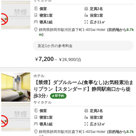
サイホテル
個室
定員
2
名
寝室
1
室
浴室
1
室
寝具
1
組
広さ
11
㎡
静岡県
静岡市
駿河区森下町1-40
Sai Hotel
目的地から
8.7k
m
直近1か月の参考料金
7,200
¥
～
¥
26,900
/
泊
ホテル
【禁煙】ダブルルーム(食事なし)お気軽素泊ま
りプラン【スタンダード】静岡駅南口から徒
歩3分♪
即予約
サイホテル
個室
定員
2
名
寝室
1
室
浴室
1
室
寝具
1
組
広さ
12
㎡
静岡県
静岡市
駿河区森下町1-40
Sai Hotel
目的地から
8.7k