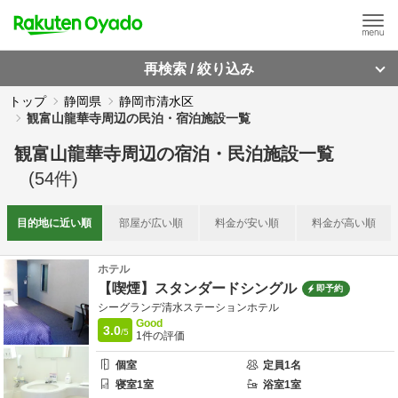
再検索 / 絞り込み
トップ
静岡県
静岡市清水区
観富山龍華寺周辺の民泊・宿泊施設一覧
観富山龍華寺周辺
の
宿泊・民泊施設一覧
(
54
件)
目的地に
近い順
部屋が
広い順
料金が
安い順
料金が
高い順
ホテル
【喫煙】スタンダードシングル
即予約
シーグランデ清水ステーションホテル
Good
3.0
/5
1
件の評価
個室
定員
1
名
寝室
1
室
浴室
1
室