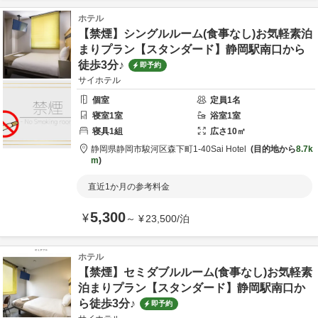
ホテル
【禁煙】シングルルーム(食事なし)お気軽素泊
まりプラン【スタンダード】静岡駅南口から
徒歩3分♪
即予約
サイホテル
個室
定員
1
名
寝室
1
室
浴室
1
室
寝具
1
組
広さ
10
㎡
静岡県
静岡市
駿河区森下町1-40
Sai Hotel
目的地から
8.7k
m
直近1か月の参考料金
5,300
¥
～
¥
23,500
/
泊
ホテル
【禁煙】セミダブルルーム(食事なし)お気軽素
泊まりプラン【スタンダード】静岡駅南口か
ら徒歩3分♪
即予約