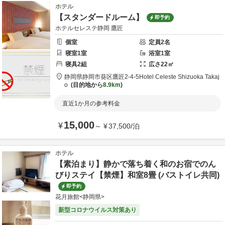
ホテル
【スタンダードルーム】
即予約
ホテルセレステ静岡 鷹匠
個室
定員
2
名
寝室
1
室
浴室
1
室
寝具
2
組
広さ
22
㎡
静岡県
静岡市
葵区鷹匠2-4-5
Hotel Celeste Shizuoka Takaj
o
目的地から
8.9km
直近1か月の参考料金
15,000
¥
～
¥
37,500
/
泊
ホテル
【素泊まり】静かで落ち着く和のお宿でのん
びりステイ【禁煙】和室8畳 (バストイレ共同)
即予約
花月旅館<静岡県>
新型コロナウイルス対策あり