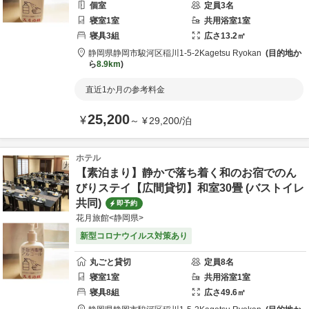
個室
定員
3
名
寝室
1
室
共用
浴室
1
室
寝具
3
組
広さ
13.2
㎡
静岡県
静岡市
駿河区稲川1-5-2
Kagetsu Ryokan
目的地か
ら
8.9km
直近1か月の参考料金
25,200
¥
～
¥
29,200
/
泊
ホテル
【素泊まり】静かで落ち着く和のお宿でのん
びりステイ【広間貸切】和室30畳 (バストイレ
共同)
即予約
花月旅館<静岡県>
新型コロナウイルス対策あり
丸ごと貸切
定員
8
名
寝室
1
室
共用
浴室
1
室
寝具
8
組
広さ
49.6
㎡