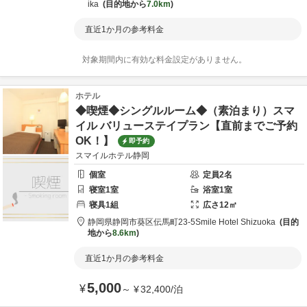
ika
目的地から
7.0km
直近1か月の参考料金
対象期間内に有効な料金設定がありません。
ホテル
◆喫煙◆シングルルーム◆（素泊まり）スマ
イル バリューステイプラン【直前までご予約
OK！】
即予約
スマイルホテル静岡
個室
定員
2
名
寝室
1
室
浴室
1
室
寝具
1
組
広さ
12
㎡
静岡県
静岡市
葵区伝馬町23-5
Smile Hotel Shizuoka
目的
地から
8.6km
直近1か月の参考料金
5,000
¥
～
¥
32,400
/
泊