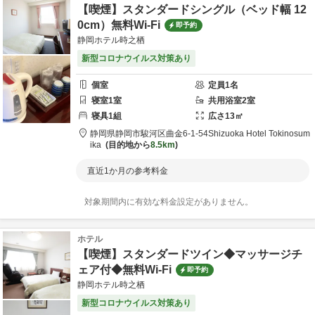
【喫煙】スタンダードシングル（ベッド幅 12
0cm）無料Wi-Fi
即予約
静岡ホテル時之栖
新型コロナウイルス対策あり
個室
定員
1
名
寝室
1
室
共用
浴室
2
室
寝具
1
組
広さ
13
㎡
静岡県
静岡市
駿河区曲金6-1-54
Shizuoka Hotel Tokinosum
ika
目的地から
8.5km
直近1か月の参考料金
対象期間内に有効な料金設定がありません。
ホテル
【喫煙】スタンダードツイン◆マッサージチ
ェア付◆無料Wi-Fi
即予約
静岡ホテル時之栖
新型コロナウイルス対策あり