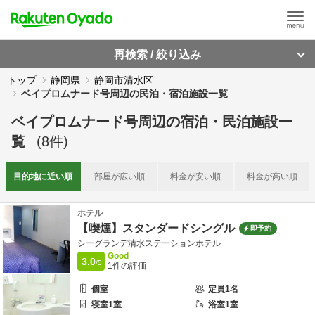
再検索 / 絞り込み
トップ
静岡県
静岡市清水区
ベイプロムナード号周辺の民泊・宿泊施設一覧
ベイプロムナード号周辺
の
宿泊・民泊施設一
覧
(
8
件)
目的地に
近い順
部屋が
広い順
料金が
安い順
料金が
高い順
ホテル
【喫煙】スタンダードシングル
即予約
シーグランデ清水ステーションホテル
Good
3.0
/5
1
件の評価
個室
定員
1
名
寝室
1
室
浴室
1
室