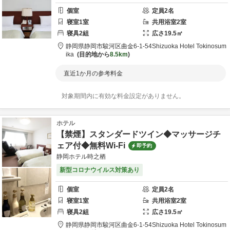
個室
定員
2
名
寝室
1
室
共用
浴室
2
室
寝具
2
組
広さ
19.5
㎡
静岡県
静岡市
駿河区曲金6-1-54
Shizuoka Hotel Tokinosum
ika
目的地から
8.5km
直近1か月の参考料金
対象期間内に有効な料金設定がありません。
ホテル
【禁煙】スタンダードツイン◆マッサージチ
ェア付◆無料Wi-Fi
即予約
静岡ホテル時之栖
新型コロナウイルス対策あり
個室
定員
2
名
寝室
1
室
共用
浴室
2
室
寝具
2
組
広さ
19.5
㎡
静岡県
静岡市
駿河区曲金6-1-54
Shizuoka Hotel Tokinosum