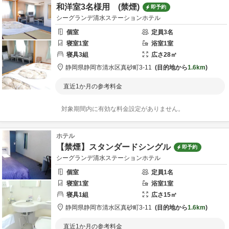
和洋室3名様用 (禁煙)
即予約
シーグランデ清水ステーションホテル
個室
定員
3
名
寝室
1
室
浴室
1
室
寝具
3
組
広さ
28
㎡
静岡県
静岡市
清水区真砂町3-11
目的地から
1.6km
直近1か月の参考料金
対象期間内に有効な料金設定がありません。
ホテル
【禁煙】スタンダードシングル
即予約
シーグランデ清水ステーションホテル
個室
定員
1
名
寝室
1
室
浴室
1
室
寝具
1
組
広さ
15
㎡
静岡県
静岡市
清水区真砂町3-11
目的地から
1.6km
直近1か月の参考料金