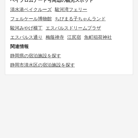
ベイプロムナード号周辺の観光スポット
清水港ベイクルーズ
駿河湾フェリー
フェルケール博物館
ちびまる子ちゃんランド
駿河みやげ横丁
エスパルスドリームプラザ
エスパルス通り
梅蔭禅寺
江尻宿
魚町稲荷神社
関連情報
静岡県の宿泊施設を探す
静岡市清水区の宿泊施設を探す