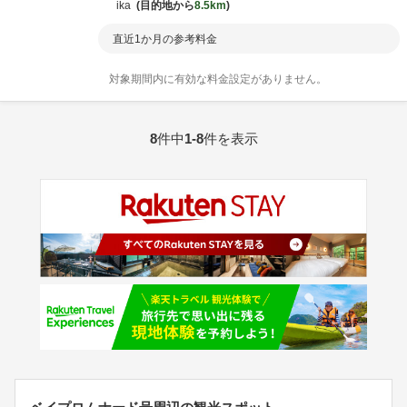
ika
目的地から
8.5km
直近1か月の参考料金
対象期間内に有効な料金設定がありません。
8
件中
1-8
件を表示