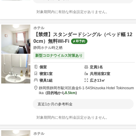
対象期間内に有効な料金設定がありません。
ホテル
【禁煙】スタンダードシングル（ベッド幅 12
0cm）無料Wi-Fi
即予約
静岡ホテル時之栖
新型コロナウイルス対策あり
個室
定員
1
名
寝室
1
室
共用
浴室
2
室
寝具
1
組
広さ
13
㎡
静岡県
静岡市
駿河区曲金6-1-54
Shizuoka Hotel Tokinosum
ika
目的地から
8.5km
直近1か月の参考料金
対象期間内に有効な料金設定がありません。
ホテル