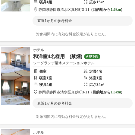
寝具
1
組
広さ
15
㎡
静岡県
静岡市
清水区真砂町3-11
目的地から
1.6km
直近1か月の参考料金
対象期間内に有効な料金設定がありません。
ホテル
和洋室4名様用 (禁煙)
即予約
シーグランデ清水ステーションホテル
個室
定員
4
名
寝室
1
室
浴室
1
室
寝具
4
組
広さ
34
㎡
静岡県
静岡市
清水区真砂町3-11
目的地から
1.6km
直近1か月の参考料金
対象期間内に有効な料金設定がありません。
ホテル