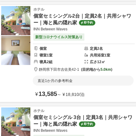
ホテル
個室セミシングル2台｜定員2名｜共用シャワ
ー｜海と風の隠れ家
即予約
INN Between Waves
新型コロナウイルス対策あり
個室
定員
2
名
寝室
1
室
共用
浴室
1
室
寝具
2
組
広さ
12
㎡
静岡県
下田市
吉佐美42-1
目的地から
5.0km
直近1か月の参考料金
13,585
¥
～
¥
18,810
/
泊
ホテル
個室セミシングル 3台｜定員3名｜共用シャワ
ー｜海と風の隠れ家
即予約
INN Between Waves