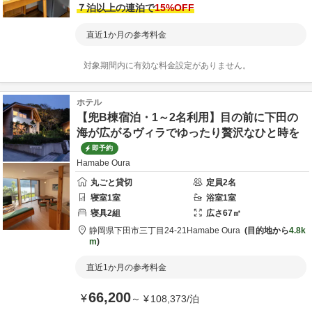
７泊以上の連泊で
15
%OFF
直近1か月の参考料金
対象期間内に有効な料金設定がありません。
ホテル
【兜B棟宿泊・1～2名利用】目の前に下田の
海が広がるヴィラでゆったり贅沢なひと時を
即予約
Hamabe Oura
丸ごと貸切
定員
2
名
寝室
1
室
浴室
1
室
寝具
2
組
広さ
67
㎡
静岡県
下田市
三丁目24-21
Hamabe Oura
目的地から
4.8k
m
直近1か月の参考料金
66,200
¥
～
¥
108,373
/
泊