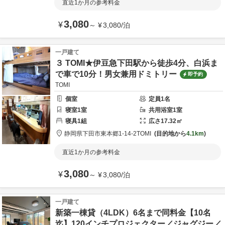
直近1か月の参考料金
3,080
¥
～
¥
3,080
/
泊
一戸建て
３ TOMI★伊豆急下田駅から徒歩4分、白浜ま
で車で10分！男女兼用ドミトリー
即予約
TOMI
個室
定員
1
名
寝室
1
室
共用
浴室
1
室
寝具
1
組
広さ
17.32
㎡
静岡県
下田市
東本郷1-14-2
TOMI
目的地から
4.1km
直近1か月の参考料金
3,080
¥
～
¥
3,080
/
泊
一戸建て
新築一棟貸（4LDK）6名まで同料金【10名
迄】120インチプロジェクター／ジャグジー／