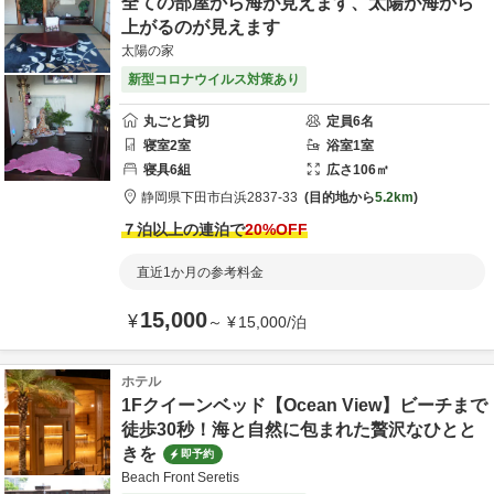
全ての部屋から海が見えます、太陽が海から
上がるのが見えます
太陽の家
新型コロナウイルス対策あり
丸ごと貸切
定員
6
名
寝室
2
室
浴室
1
室
寝具
6
組
広さ
106
㎡
静岡県
下田市
白浜2837-33
目的地から
5.2km
７泊以上の連泊で
20
%OFF
直近1か月の参考料金
15,000
¥
～
¥
15,000
/
泊
ホテル
1Fクイーンベッド【Ocean View】ビーチまで
徒歩30秒！海と自然に包まれた贅沢なひとと
きを
即予約
Beach Front Seretis