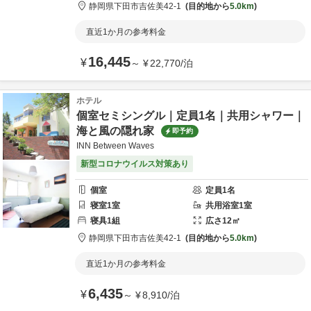
静岡県
下田市
吉佐美42-1
目的地から
5.0km
直近1か月の参考料金
16,445
¥
～
¥
22,770
/
泊
ホテル
個室セミシングル｜定員1名｜共用シャワー｜
海と風の隠れ家
即予約
INN Between Waves
新型コロナウイルス対策あり
個室
定員
1
名
寝室
1
室
共用
浴室
1
室
寝具
1
組
広さ
12
㎡
静岡県
下田市
吉佐美42-1
目的地から
5.0km
直近1か月の参考料金
6,435
¥
～
¥
8,910
/
泊