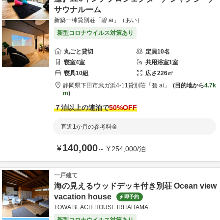
サウナルーム
新築一棟貸別荘「碧 ai」（あい）
新型コロナウイルス対策あり
丸ごと貸切
定員
10
名
寝室
4
室
共用
浴室
1
室
寝具
10
組
広さ
226
㎡
静岡県
下田市
武ガ浜4-11
貸別荘「碧 ai」
目的地から
4.7k
m
７泊以上の連泊で
50
%OFF
直近1か月の参考料金
140,000
¥
～
¥
254,000
/
泊
一戸建て
海の見えるウッドデッキ付き別荘 Ocean view
vacation house
即予約
TOWA BEACH HOUSE IRITAHAMA