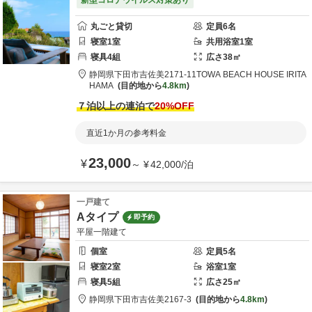
新型コロナウイルス対策あり
丸ごと貸切
定員
6
名
寝室
1
室
共用
浴室
1
室
寝具
4
組
広さ
38
㎡
静岡県
下田市
吉佐美2171-11
TOWA BEACH HOUSE IRITA
HAMA
目的地から
4.8km
７泊以上の連泊で
20
%OFF
直近1か月の参考料金
23,000
¥
～
¥
42,000
/
泊
一戸建て
Aタイプ
即予約
平屋一階建て
個室
定員
5
名
寝室
2
室
浴室
1
室
寝具
5
組
広さ
25
㎡
静岡県
下田市
吉佐美2167-3
目的地から
4.8km