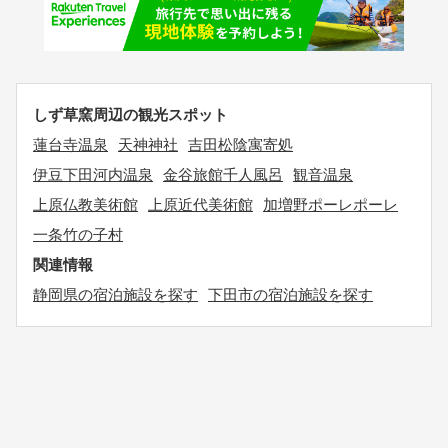
しず草窯周辺の観光スポット
蓮台寺温泉
天神神社
吉田松陰寓寄処
伊豆下田河内温泉
金谷旅館千人風呂
観音温泉
上原仏教美術館
上原近代美術館
加増野ポーレポーレ
一条竹の子村
関連情報
静岡県の宿泊施設を探す
下田市の宿泊施設を探す