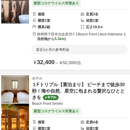
新型コロナウイルス対策あり
個室
定員
3
名
寝室
1
室
浴室
1
室
寝具
2
組
広さ
19.8
㎡
静岡県
下田市
吉佐美357-1
Beach Front Litore Iritahama
目的地から
5.3km
直近1か月の参考料金
32,400
¥
～
¥
50,300
/
泊
ホテル
１Fトリプル【素泊まり】 ビーチまで徒歩30
秒！海や自然、星空に包まれる贅沢なひとと
きを
即予約
Beach Front Seretis
新型コロナウイルス対策あり
個室
定員
4
名
寝室
1
室
浴室
1
室