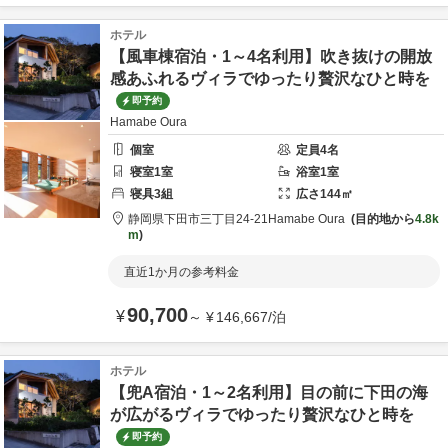
ホテル
【風車棟宿泊・1～4名利用】吹き抜けの開放
感あふれるヴィラでゆったり贅沢なひと時を
即予約
Hamabe Oura
個室
定員
4
名
寝室
1
室
浴室
1
室
寝具
3
組
広さ
144
㎡
静岡県
下田市
三丁目24-21
Hamabe Oura
目的地から
4.8k
m
直近1か月の参考料金
90,700
¥
～
¥
146,667
/
泊
ホテル
【兜A宿泊・1～2名利用】目の前に下田の海
が広がるヴィラでゆったり贅沢なひと時を
即予約