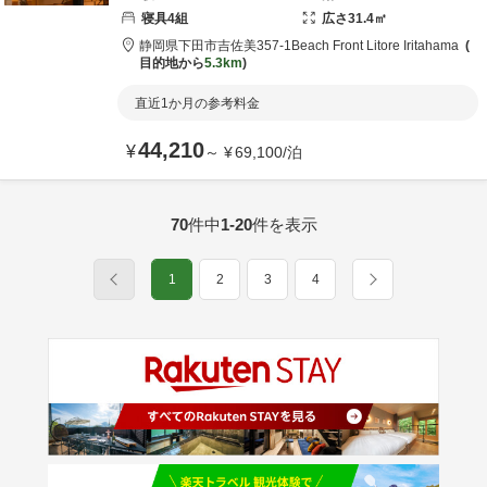
寝具
4
組
広さ
31.4
㎡
静岡県
下田市
吉佐美357-1
Beach Front Litore Iritahama
目的地から
5.3km
直近1か月の参考料金
44,210
¥
～
¥
69,100
/
泊
70
件中
1-20
件を表示
1
2
3
4