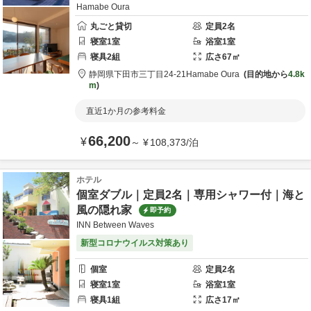
Hamabe Oura
丸ごと貸切
定員
2
名
寝室
1
室
浴室
1
室
寝具
2
組
広さ
67
㎡
静岡県
下田市
三丁目24-21
Hamabe Oura
目的地から
4.8k
m
直近1か月の参考料金
66,200
¥
～
¥
108,373
/
泊
ホテル
個室ダブル｜定員2名｜専用シャワー付｜海と
風の隠れ家
即予約
INN Between Waves
新型コロナウイルス対策あり
個室
定員
2
名
寝室
1
室
浴室
1
室
寝具
1
組
広さ
17
㎡