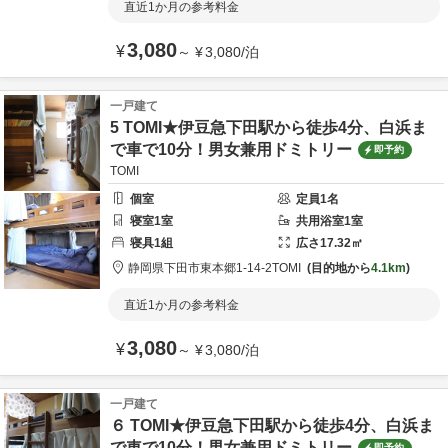
直近1か月の参考料金
3,080
¥
～
¥
3,080
/
泊
一戸建て
5 TOMI★伊豆急下田駅から徒歩4分、白浜ま
で車で10分！男女兼用ドミトリー
即予約
TOMI
個室
定員
1
名
寝室
1
室
共用
浴室
1
室
寝具
1
組
広さ
17.32
㎡
静岡県
下田市
東本郷1-14-2
TOMI
目的地から
4.1km
直近1か月の参考料金
3,080
¥
～
¥
3,080
/
泊
一戸建て
６ TOMI★伊豆急下田駅から徒歩4分、白浜ま
で車で10分！男女兼用ドミトリー
即予約