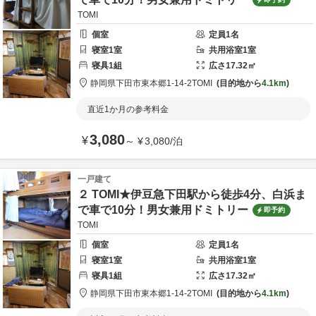
TOMI
個室
定員
1
名
寝室
1
室
共用
浴室
1
室
寝具
1
組
広さ
17.32
㎡
静岡県
下田市
東本郷1-14-2
TOMI
目的地から
4.1km
直近1か月の参考料金
3,080
¥
～
¥
3,080
/
泊
一戸建て
２ TOMI★伊豆急下田駅から徒歩4分、白浜ま
で車で10分！男女兼用ドミトリー
即予約
TOMI
個室
定員
1
名
寝室
1
室
共用
浴室
1
室
寝具
1
組
広さ
17.32
㎡
静岡県
下田市
東本郷1-14-2
TOMI
目的地から
4.1km