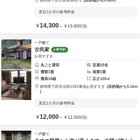
静岡県
下田市
吉佐美42-1
目的地から
5.0km
直近1か月の参考料金
14,300
¥
～
¥
19,800
/
泊
一戸建て
古民家
即予約
お宿すすき
丸ごと貸切
定員
10
名
寝室
1
室
浴室
1
室
寝具
10
組
広さ
120
㎡
静岡県
下田市
須原1592番地
お宿すすき
目的地から
5.1km
直近1か月の参考料金
12,000
¥
～
¥
12,000
/
泊
一戸建て