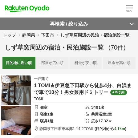
再検索 / 絞り込み
トップ
静岡県
下田市
しず草窯周辺の民泊・宿泊施設一覧
しず草窯周辺
の
宿泊・民泊施設一覧
(
70
件)
目的地に
近い順
部屋が
広い順
料金が
安い順
料金が
高い順
一戸建て
1 TOMI★伊豆急下田駅から徒歩4分、白浜ま
で車で10分！男女兼用ドミトリー
即予約
TOMI
個室
定員
1
名
寝室
1
室
共用
浴室
1
室
寝具
1
組
広さ
17.32
㎡
静岡県
下田市
東本郷1-14-2
TOMI
目的地から
4.1km