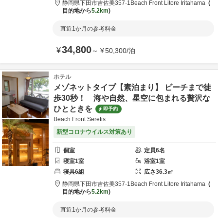
静岡県
下田市
吉佐美357-1
Beach Front Litore Iritahama
目的地から
5.2km
直近1か月の参考料金
34,800
¥
～
¥
50,300
/
泊
ホテル
メゾネットタイプ【素泊まり】 ビーチまで徒
歩30秒！ 海や自然、星空に包まれる贅沢な
ひとときを
即予約
Beach Front Seretis
新型コロナウイルス対策あり
個室
定員
6
名
寝室
1
室
浴室
1
室
寝具
6
組
広さ
36.3
㎡
静岡県
下田市
吉佐美357-1
Beach Front Litore Iritahama
目的地から
5.2km
直近1か月の参考料金