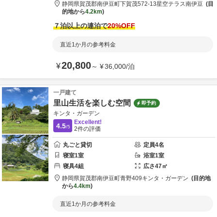
静岡県
賀茂郡
南伊豆町下賀茂572-13
星空テラス南伊豆
目
的地から
4.2km
７泊以上の連泊で
20
%OFF
直近1か月の参考料金
20,800
¥
～
¥
36,000
/
泊
一戸建て
里山生活を楽しむ空間
即予約
キンタ・ガーデン
Excellent!
4.5
/5
2
件の評価
丸ごと貸切
定員
4
名
寝室
1
室
浴室
1
室
寝具
4
組
広さ
47
㎡
静岡県
賀茂郡
南伊豆町青野409
キンタ・ガーデン
目的地
から
4.4km
直近1か月の参考料金