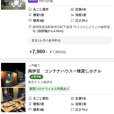
9
件の評価
丸ごと貸切
定員
4
名
寝室
1
室
浴室
1
室
寝具
4
組
広さ
26
㎡
静岡県
賀茂郡
南伊豆町下賀茂 70-1
りのとひろとの秘密基
地
目的地から
4.0km
直近1か月の参考料金
7,960
¥
～
¥
7,960
/
泊
一戸建て
南伊豆 コンテナハウス一棟貸しホテル
即予約
星空テラス南伊豆
新型コロナウイルス対策あり
丸ごと貸切
定員
5
名
寝室
2
室
浴室
1
室
寝具
3
組
広さ
70
㎡