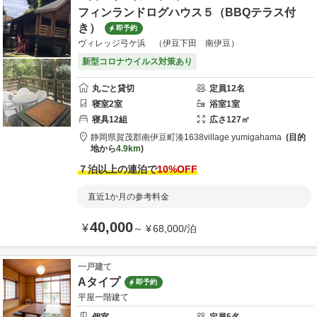
フィンランドログハウス５（BBQテラス付
き）
即予約
ヴィレッジ弓ケ浜 （伊豆下田 南伊豆）
新型コロナウイルス対策あり
丸ごと貸切
定員
12
名
寝室
2
室
浴室
1
室
寝具
12
組
広さ
127
㎡
静岡県
賀茂郡
南伊豆町湊1638
village yumigahama
目的
地から
4.9km
７泊以上の連泊で
10
%OFF
直近1か月の参考料金
40,000
¥
～
¥
68,000
/
泊
一戸建て
Aタイプ
即予約
平屋一階建て