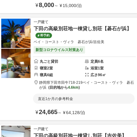
8,000
¥
～
¥
15,000
/
泊
一戸建て
下田の高級別荘地一棟貸し別荘【碁石が浜】
即予約
ベイ・コースト・ヴィラ 碁石が浜/吉佐美
新型コロナウイルス対策あり
丸ごと貸切
定員
6
名
寝室
2
室
浴室
1
室
寝具
6
組
広さ
96
㎡
静岡県
下田市
田牛718-219
ベイ・コースト・ヴィラ 碁石
が浜
目的地から
4.6km
直近1か月の参考料金
24,665
¥
～
¥
64,128
/
泊
一戸建て
下田の高級別荘地一棟貸し別荘【吉佐美】