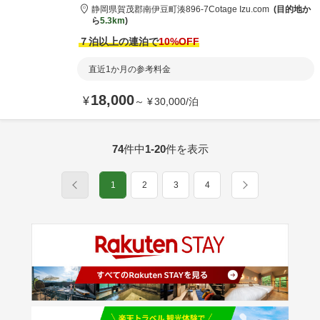
静岡県
賀茂郡
南伊豆町湊896-7
Cotage Izu.com
目的地か
ら
5.3km
７泊以上の連泊で
10
%OFF
直近1か月の参考料金
18,000
¥
～
¥
30,000
/
泊
74
件中
1-20
件を表示
1
2
3
4