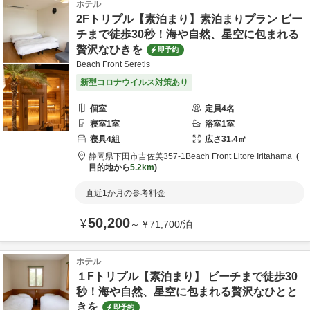
ホテル
2Fトリプル【素泊まり】素泊まりプラン ビー
チまで徒歩30秒！海や自然、星空に包まれる
贅沢なひきを
即予約
Beach Front Seretis
新型コロナウイルス対策あり
個室
定員
4
名
寝室
1
室
浴室
1
室
寝具
4
組
広さ
31.4
㎡
静岡県
下田市
吉佐美357-1
Beach Front Litore Iritahama
目的地から
5.2km
直近1か月の参考料金
50,200
¥
～
¥
71,700
/
泊
ホテル
１Fトリプル【素泊まり】 ビーチまで徒歩30
秒！海や自然、星空に包まれる贅沢なひとと
きを
即予約