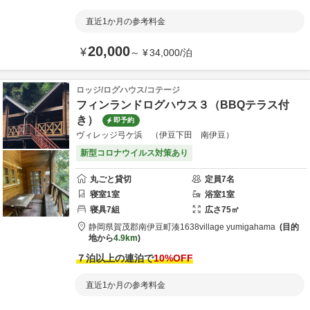
直近1か月の参考料金
20,000
¥
～
¥
34,000
/
泊
ロッジ/ログハウス/コテージ
フィンランドログハウス３（BBQテラス付
き）
即予約
ヴィレッジ弓ケ浜 （伊豆下田 南伊豆）
新型コロナウイルス対策あり
丸ごと貸切
定員
7
名
寝室
1
室
浴室
1
室
寝具
7
組
広さ
75
㎡
静岡県
賀茂郡
南伊豆町湊1638
village yumigahama
目的
地から
4.9km
７泊以上の連泊で
10
%OFF
直近1か月の参考料金