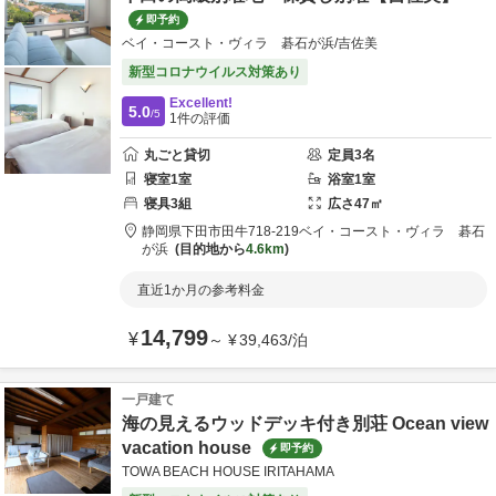
即予約
ベイ・コースト・ヴィラ 碁石が浜/吉佐美
新型コロナウイルス対策あり
Excellent!
5.0
/5
1
件の評価
丸ごと貸切
定員
3
名
寝室
1
室
浴室
1
室
寝具
3
組
広さ
47
㎡
静岡県
下田市
田牛718-219
ベイ・コースト・ヴィラ 碁石
が浜
目的地から
4.6km
直近1か月の参考料金
14,799
¥
～
¥
39,463
/
泊
一戸建て
海の見えるウッドデッキ付き別荘 Ocean view
vacation house
即予約
TOWA BEACH HOUSE IRITAHAMA