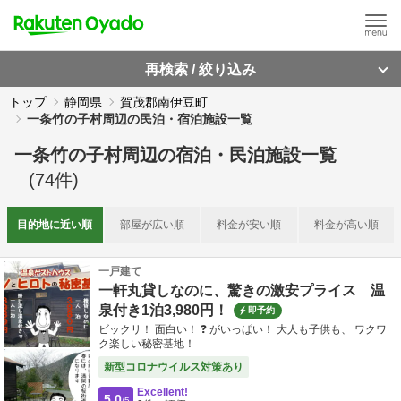
再検索 / 絞り込み
トップ
静岡県
賀茂郡南伊豆町
一条竹の子村周辺の民泊・宿泊施設一覧
一条竹の子村周辺
の
宿泊・民泊施設一覧
(
74
件)
目的地に
近い順
部屋が
広い順
料金が
安い順
料金が
高い順
一戸建て
一軒丸貸しなのに、驚きの激安プライス 温
泉付き1泊3,980円！
即予約
ビックリ！ 面白い！ ❓ がいっぱい！ 大人も子供も、 ワクワ
ク楽しい秘密基地！
新型コロナウイルス対策あり
Excellent!
5.0
/5