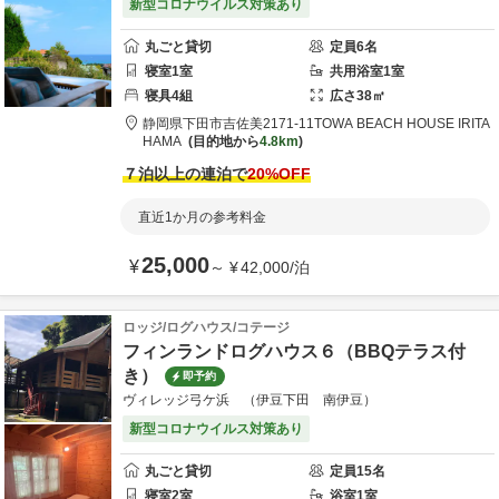
新型コロナウイルス対策あり
丸ごと貸切
定員
6
名
寝室
1
室
共用
浴室
1
室
寝具
4
組
広さ
38
㎡
静岡県
下田市
吉佐美2171-11
TOWA BEACH HOUSE IRITA
HAMA
目的地から
4.8km
７泊以上の連泊で
20
%OFF
直近1か月の参考料金
25,000
¥
～
¥
42,000
/
泊
ロッジ/ログハウス/コテージ
フィンランドログハウス６（BBQテラス付
き）
即予約
ヴィレッジ弓ケ浜 （伊豆下田 南伊豆）
新型コロナウイルス対策あり
丸ごと貸切
定員
15
名
寝室
2
室
浴室
1
室