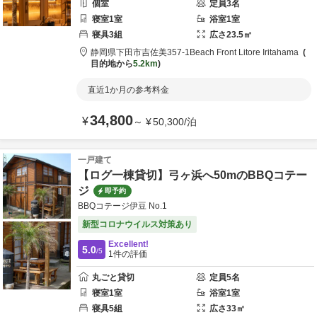
個室
定員
3
名
寝室
1
室
浴室
1
室
寝具
3
組
広さ
23.5
㎡
静岡県
下田市
吉佐美357-1
Beach Front Litore Iritahama
目的地から
5.2km
直近1か月の参考料金
34,800
¥
～
¥
50,300
/
泊
一戸建て
【ログ一棟貸切】弓ヶ浜へ50mのBBQコテー
ジ
即予約
BBQコテージ伊豆 No.1
新型コロナウイルス対策あり
Excellent!
5.0
/5
1
件の評価
丸ごと貸切
定員
5
名
寝室
1
室
浴室
1
室
寝具
5
組
広さ
33
㎡