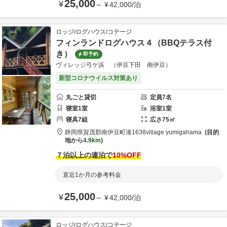
25,000
¥
～
¥
42,000
/
泊
ロッジ/ログハウス/コテージ
フィンランドログハウス４（BBQテラス付
き）
即予約
ヴィレッジ弓ケ浜 （伊豆下田 南伊豆）
新型コロナウイルス対策あり
丸ごと貸切
定員
7
名
寝室
1
室
浴室
1
室
寝具
7
組
広さ
75
㎡
静岡県
賀茂郡
南伊豆町湊1638
village yumigahama
目的
地から
4.9km
７泊以上の連泊で
10
%OFF
直近1か月の参考料金
25,000
¥
～
¥
42,000
/
泊
ロッジ/ログハウス/コテージ