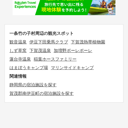
一条竹の子村周辺の観光スポット
観音温泉
伊豆下田乗馬クラブ
下賀茂熱帯植物園
しず草窯
下賀茂温泉
加増野ポーレポーレ
蓮台寺温泉
稲葉ホースファミリー
はまぼうキャンプ場
マリンサイドキャンプ
関連情報
静岡県の宿泊施設を探す
賀茂郡南伊豆町の宿泊施設を探す