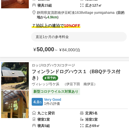
寝具
15
組
広さ
127
㎡
静岡県
賀茂郡
南伊豆町湊1638
village yumigahama
目的
地から
4.9km
７泊以上の連泊で
10
%OFF
直近1か月の参考料金
50,000
¥
～
¥
84,000
/
泊
ロッジ/ログハウス/コテージ
フィンランドログハウス１（BBQテラス付
き）
即予約
ヴィレッジ弓ケ浜 （伊豆下田 南伊豆）
新型コロナウイルス対策あり
Very Good
4.0
/5
1
件の評価
丸ごと貸切
定員
5
名
寝室
1
室
浴室
1
室
寝具
5
組
広さ
69
㎡