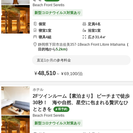
Beach Front Seretis
新型コロナウイルス対策あり
個室
定員
4
名
寝室
1
室
浴室
1
室
寝具
4
組
広さ
31.4
㎡
静岡県
下田市
吉佐美357-1
Beach Front Litore Iritahama
目的地から
5.2km
直近1か月の参考料金
48,510
¥
～
¥
69,100
/
泊
ホテル
2Fツインルーム【素泊まり】 ビーチまで徒歩
30秒！ 海や自然、星空に包まれる贅沢なひ
とときを
即予約
Beach Front Seretis
新型コロナウイルス対策あり