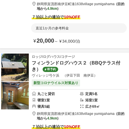
静岡県
賀茂郡
南伊豆町湊1638
village yumigahama
目的
地から
4.9km
７泊以上の連泊で
10
%OFF
直近1か月の参考料金
20,000
¥
～
¥
34,000
/
泊
ロッジ/ログハウス/コテージ
フィンランドログハウス２（BBQテラス付
き）
即予約
ヴィレッジ弓ケ浜 （伊豆下田 南伊豆）
新型コロナウイルス対策あり
丸ごと貸切
定員
5
名
寝室
1
室
浴室
1
室
寝具
5
組
広さ
69
㎡
静岡県
賀茂郡
南伊豆町湊1638
village yumigahama
目的
地から
4.9km
７泊以上の連泊で
10
%OFF