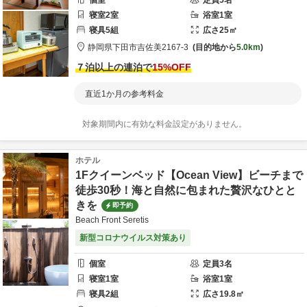
個室
定員
5
名
寝室
2
室
浴室
1
室
寝具
5
組
広さ
25
㎡
静岡県
下田市
吉佐美2167-3
目的地から
5.0km
７泊以上の連泊で
15
%OFF
直近1か月の参考料金
対象期間内に有効な料金設定がありません。
ホテル
1Fクイーンベッド【Ocean View】ビーチまで
徒歩30秒！海と自然に包まれた贅沢なひとと
きを
即予約
Beach Front Seretis
新型コロナウイルス対策あり
個室
定員
3
名
寝室
1
室
浴室
1
室
寝具
2
組
広さ
19.8
㎡