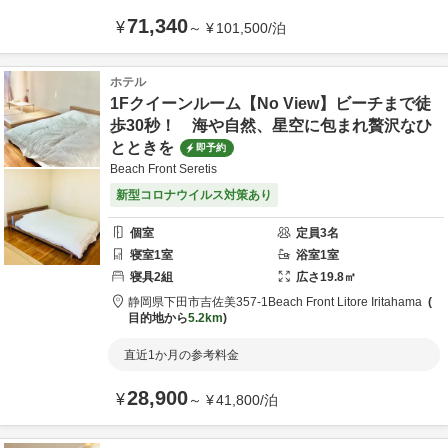
71,340
¥
～
¥
101,500
/
泊
ホテル
1Fクイーンルーム【No View】ビーチまで徒
歩30秒！ 海や自然、星空に包まれ贅沢なひ
とときを
即予約
Beach Front Seretis
新型コロナウイルス対策あり
個室
定員
3
名
寝室
1
室
浴室
1
室
寝具
2
組
広さ
19.8
㎡
静岡県
下田市
吉佐美357-1
Beach Front Litore Iritahama
目的地から
5.2km
直近1か月の参考料金
28,900
¥
～
¥
41,800
/
泊