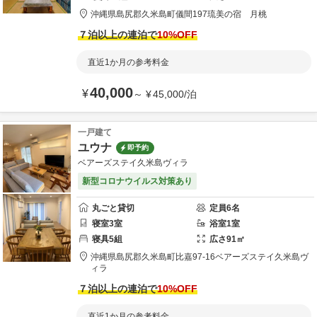
沖縄県
島尻郡
久米島町儀間197
琉美の宿 月桃
７泊以上の連泊で
10
%OFF
直近1か月の参考料金
40,000
¥
～
¥
45,000
/
泊
一戸建て
ユウナ
即予約
ベアーズステイ久米島ヴィラ
新型コロナウイルス対策あり
丸ごと貸切
定員
6
名
寝室
3
室
浴室
1
室
寝具
5
組
広さ
91
㎡
沖縄県
島尻郡
久米島町比嘉97-16
ベアーズステイ久米島ヴ
ィラ
７泊以上の連泊で
10
%OFF
直近1か月の参考料金