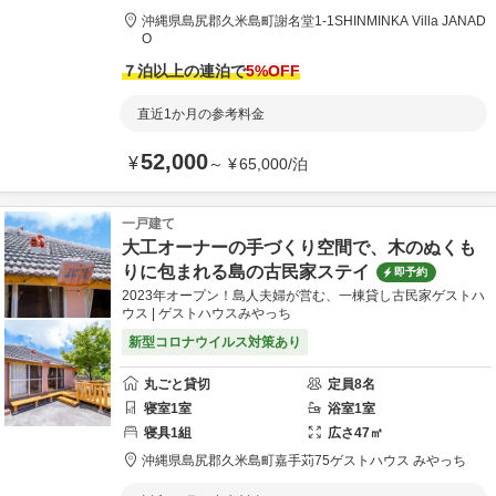
沖縄県
島尻郡
久米島町謝名堂1-1
SHINMINKA Villa JANAD
O
７泊以上の連泊で
5
%OFF
直近1か月の参考料金
52,000
¥
～
¥
65,000
/
泊
一戸建て
大工オーナーの手づくり空間で、木のぬくも
りに包まれる島の古民家ステイ
即予約
2023年オープン！島人夫婦が営む、一棟貸し古民家ゲストハ
ウス | ゲストハウスみやっち
新型コロナウイルス対策あり
丸ごと貸切
定員
8
名
寝室
1
室
浴室
1
室
寝具
1
組
広さ
47
㎡
沖縄県
島尻郡
久米島町嘉手苅75
ゲストハウス みやっち