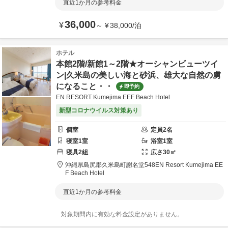
直近1か月の参考料金
36,000
¥
～
¥
38,000
/
泊
ホテル
本館2階/新館1～2階★オーシャンビューツイ
ン|久米島の美しい海と砂浜、雄大な自然の虜
になること・・
即予約
EN RESORT Kumejima EEF Beach Hotel
新型コロナウイルス対策あり
個室
定員
2
名
寝室
1
室
浴室
1
室
寝具
2
組
広さ
30
㎡
沖縄県
島尻郡
久米島町謝名堂548
EN Resort Kumejima EE
F Beach Hotel
直近1か月の参考料金
対象期間内に有効な料金設定がありません。