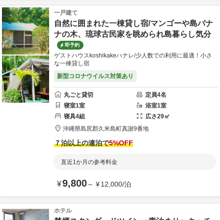
一戸建て
自然に囲まれた一棟貸し宿/マンゴーや島バナ
ナの木、琉球古民家を眺められ島暮らし気分
即予約
ゲストハウスkoshikakeハナレ/少人数での利用に最適！小さ
な一棟貸し宿
新型コロナウイルス対策あり
丸ごと貸切
定員
4
名
寝室
1
室
浴室
1
室
寝具
4
組
広さ
29
㎡
沖縄県
島尻郡
久米島町真謝9番地
７泊以上の連泊で
5
%OFF
直近1か月の参考料金
9,800
¥
～
¥
12,000
/
泊
ホテル