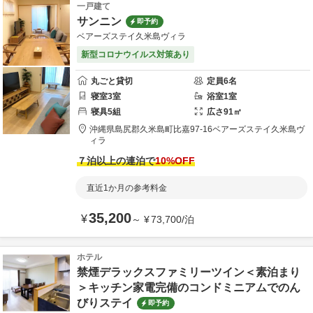
一戸建て
サンニン
即予約
ベアーズステイ久米島ヴィラ
新型コロナウイルス対策あり
丸ごと貸切
定員
6
名
寝室
3
室
浴室
1
室
寝具
5
組
広さ
91
㎡
沖縄県
島尻郡
久米島町比嘉97-16
ベアーズステイ久米島ヴ
ィラ
７泊以上の連泊で
10
%OFF
直近1か月の参考料金
35,200
¥
～
¥
73,700
/
泊
ホテル
禁煙デラックスファミリーツイン＜素泊まり
＞キッチン家電完備のコンドミニアムでのん
びりステイ
即予約