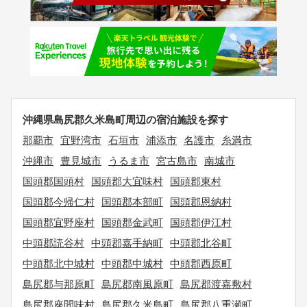
沖縄県島尻郡久米島町周辺の宿泊施設を探す
那覇市
宜野湾市
石垣市
浦添市
名護市
糸満市
沖縄市
豊見城市
うるま市
宮古島市
南城市
国頭郡国頭村
国頭郡大宜味村
国頭郡東村
国頭郡今帰仁村
国頭郡本部町
国頭郡恩納村
国頭郡宜野座村
国頭郡金武町
国頭郡伊江村
中頭郡読谷村
中頭郡嘉手納町
中頭郡北谷町
中頭郡北中城村
中頭郡中城村
中頭郡西原町
島尻郡与那原町
島尻郡南風原町
島尻郡渡嘉敷村
島尻郡座間味村
島尻郡久米島町
島尻郡八重瀬町