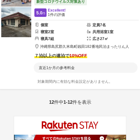
新型コロナウイルス対策あり
Excellent!
5.0
/5
1
件の評価
個室
定員
7
名
寝室
2
室
共用
浴室
1
室
寝具
7
組
広さ
27
㎡
沖縄県
島尻郡
久米島町銭田182番地
民泊まったりん人
７泊以上の連泊で
10
%OFF
直近1か月の参考料金
対象期間内に有効な料金設定がありません。
12
件中
1-12
件を表示