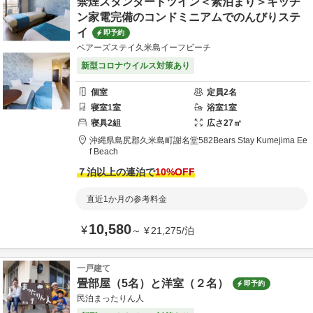
禁煙スタンダードツイン＜素泊まり＞キッチ
ン家電完備のコンドミニアムでのんびりステ
イ
即予約
ベアーズステイ久米島イーフビーチ
新型コロナウイルス対策あり
個室
定員
2
名
寝室
1
室
浴室
1
室
寝具
2
組
広さ
27
㎡
沖縄県
島尻郡
久米島町謝名堂582
Bears Stay Kumejima Ee
f Beach
７泊以上の連泊で
10
%OFF
直近1か月の参考料金
10,580
¥
～
¥
21,275
/
泊
一戸建て
畳部屋（5名）と洋室（２名）
即予約
民泊まったりん人