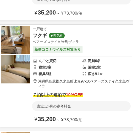
35,200
¥
～
¥
73,700
/
泊
一戸建て
フクギ
即予約
ベアーズステイ久米島ヴィラ
新型コロナウイルス対策あり
丸ごと貸切
定員
6
名
寝室
3
室
浴室
1
室
寝具
5
組
広さ
91
㎡
沖縄県
島尻郡
久米島町比嘉97-16
ベアーズステイ久米島ヴ
ィラ
７泊以上の連泊で
10
%OFF
直近1か月の参考料金
35,200
¥
～
¥
73,700
/
泊