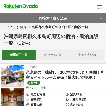
再検索 / 絞り込み
トップ
沖縄県
島尻郡久米島町の宿泊・民泊施設一覧
沖縄県島尻郡久米島町周辺
の
宿泊・民泊施設
一覧
(
12
件)
部屋が
広い順
料金が
安い順
料金が
高い順
一戸建て
久米島の一棟貸し｜100坪のゆったり空間！和
室＆ベッドルーム完備／最大10名様OK！
即予約
琉美の宿 月桃
丸ごと貸切
定員
13
名
寝室
3
室
共用
浴室
1
室
寝具
13
組
広さ
300
㎡