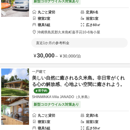
新型コロナウイルス対策あり
丸ごと貸切
定員
6
名
寝室
2
室
浴室
1
室
寝具
5
組
広さ
60
㎡
沖縄県
島尻郡久米島町
嘉手苅10-6
海小屋
直近1か月の参考料金
30,000
¥
～
¥
30,000
/
泊
一戸建て
美しい自然に癒される久米島。非日常がくれ
る心の解放感、心地よい空間に癒されよう。
即予約
SHINMINKA Villa JANADO（久米島）
新型コロナウイルス対策あり
丸ごと貸切
定員
5
名
寝室
1
室
浴室
1
室
寝具
5
組
広さ
59
㎡