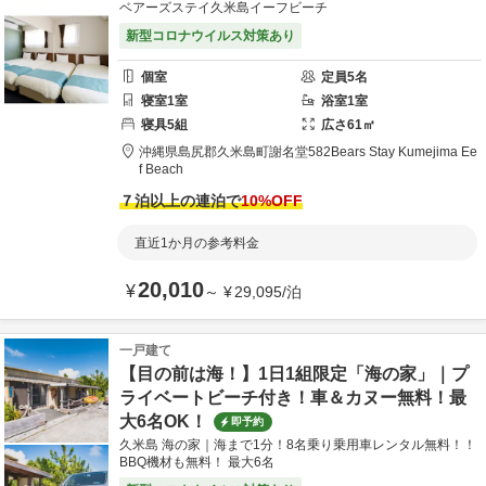
ベアーズステイ久米島イーフビーチ
新型コロナウイルス対策あり
個室
定員
5
名
寝室
1
室
浴室
1
室
寝具
5
組
広さ
61
㎡
沖縄県
島尻郡
久米島町謝名堂582
Bears Stay Kumejima Ee
f Beach
７泊以上の連泊で
10
%OFF
直近1か月の参考料金
20,010
¥
～
¥
29,095
/
泊
一戸建て
【目の前は海！】1日1組限定「海の家」｜プ
ライベートビーチ付き！車＆カヌー無料！最
大6名OK！
即予約
久米島 海の家｜海まで1分！8名乗り乗用車レンタル無料！！
BBQ機材も無料！ 最大6名