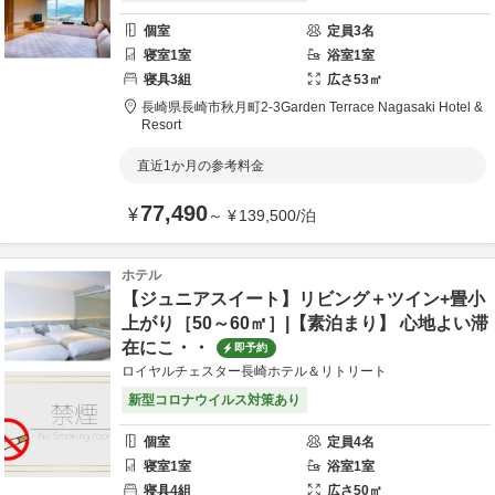
個室
定員
3
名
寝室
1
室
浴室
1
室
寝具
3
組
広さ
53
㎡
長崎県
長崎市
秋月町2-3
Garden Terrace Nagasaki Hotel &
Resort
直近1か月の参考料金
77,490
¥
～
¥
139,500
/
泊
ホテル
【ジュニアスイート】リビング＋ツイン+畳小
上がり［50～60㎡］|【素泊まり】 心地よい滞
在にこ・・
即予約
ロイヤルチェスター長崎ホテル＆リトリート
新型コロナウイルス対策あり
個室
定員
4
名
寝室
1
室
浴室
1
室
寝具
4
組
広さ
50
㎡