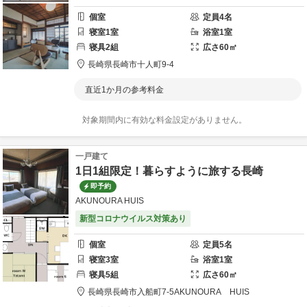
個室
定員
4
名
寝室
1
室
浴室
1
室
寝具
2
組
広さ
60
㎡
長崎県
長崎市
十人町9-4
直近1か月の参考料金
対象期間内に有効な料金設定がありません。
一戸建て
1日1組限定！暮らすように旅する長崎
即予約
AKUNOURA HUIS
新型コロナウイルス対策あり
個室
定員
5
名
寝室
3
室
浴室
1
室
寝具
5
組
広さ
60
㎡
長崎県
長崎市
入船町7-5
AKUNOURA HUIS