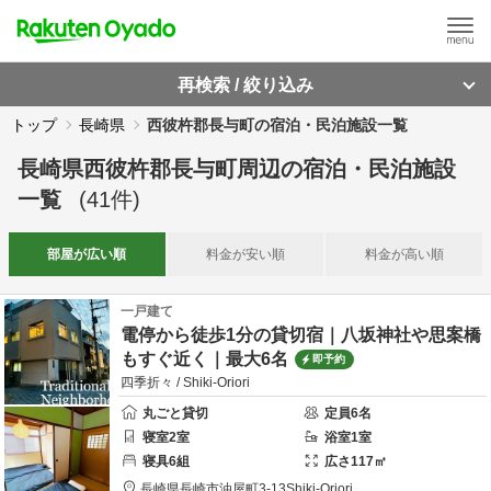
再検索 / 絞り込み
トップ
長崎県
西彼杵郡長与町の宿泊・民泊施設一覧
長崎県西彼杵郡長与町周辺
の
宿泊・民泊施設
一覧
(
41
件)
部屋が
広い順
料金が
安い順
料金が
高い順
一戸建て
電停から徒歩1分の貸切宿｜八坂神社や思案橋
もすぐ近く｜最大6名
即予約
四季折々 / Shiki-Oriori
丸ごと貸切
定員
6
名
寝室
2
室
浴室
1
室
寝具
6
組
広さ
117
㎡
長崎県
長崎市
油屋町3-13
Shiki-Oriori