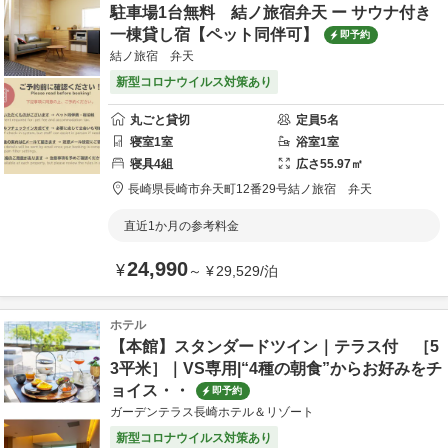
駐車場1台無料 結ノ旅宿弁天 ー サウナ付き
一棟貸し宿【ペット同伴可】
即予約
結ノ旅宿 弁天
新型コロナウイルス対策あり
丸ごと貸切
定員
5
名
寝室
1
室
浴室
1
室
寝具
4
組
広さ
55.97
㎡
長崎県
長崎市
弁天町12番29号
結ノ旅宿 弁天
直近1か月の参考料金
24,990
¥
～
¥
29,529
/
泊
ホテル
【本館】スタンダードツイン｜テラス付 ［5
3平米］｜VS専用|“4種の朝食”からお好みをチ
ョイス・・
即予約
ガーデンテラス長崎ホテル＆リゾート
新型コロナウイルス対策あり