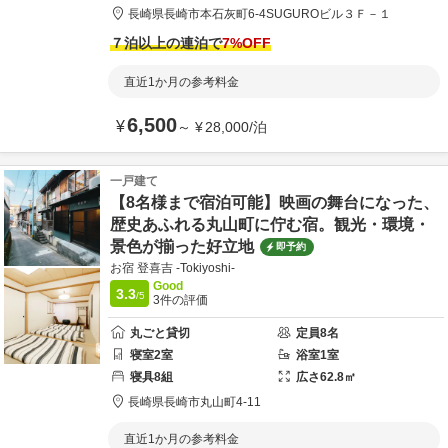
長崎県
長崎市
本石灰町6-4
SUGUROビル３Ｆ－１
７泊以上の連泊で
7
%OFF
直近1か月の参考料金
6,500
¥
～
¥
28,000
/
泊
一戸建て
【8名様まで宿泊可能】映画の舞台になった、
歴史あふれる丸山町に佇む宿。観光・環境・
景色が揃った好立地
即予約
お宿 登喜吉 -Tokiyoshi-
Good
3.3
/5
3
件の評価
丸ごと貸切
定員
8
名
寝室
2
室
浴室
1
室
寝具
8
組
広さ
62.8
㎡
長崎県
長崎市
丸山町4-11
直近1か月の参考料金