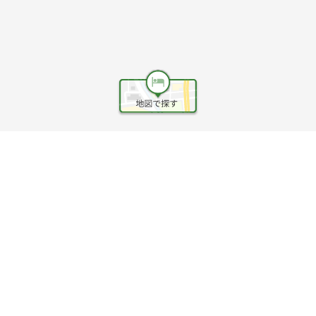
ヘルプ
利用規約
旅行業約款
旅行条件書
旅行業務取扱料金表
個人情報保護方針
会社情報
クッキーポリシー
©Rakuten Group, Inc.