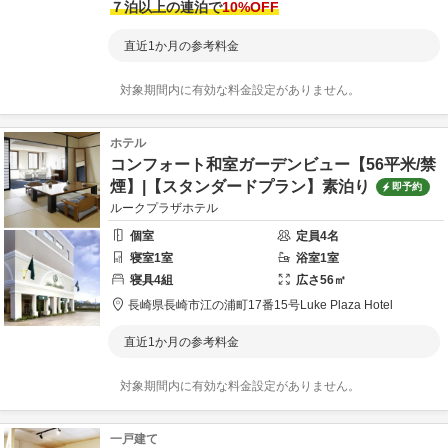
７泊以上の連泊で
10
%OFF
直近1か月の参考料金
対象期間内に有効な料金設定がありません。
ホテル
コンフォート和室ガーデンビュー【56平米/禁
煙】|【スタンダードプラン】素泊り
即予約
ルークプラザホテル
個室
定員
4
名
寝室
1
室
浴室
1
室
寝具
4
組
広さ
56
㎡
長崎県
長崎市
江の浦町17番15号
Luke Plaza Hotel
直近1か月の参考料金
対象期間内に有効な料金設定がありません。
一戸建て