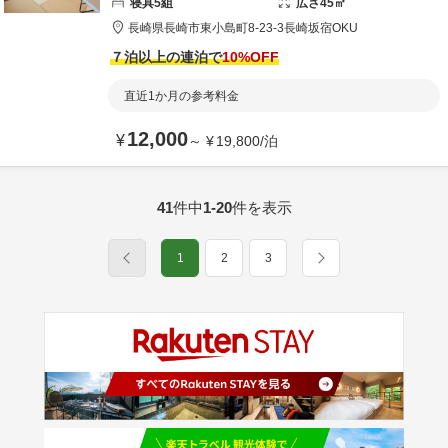
寝具
5
組
広さ
45
㎡
長崎県
長崎市
東小島町8-23-3
長崎坂宿OKU
７泊以上の連泊で
10
%OFF
直近1か月の参考料金
12,000
¥
～
¥
19,800
/
泊
41
件中
1-20
件を表示
1
2
3