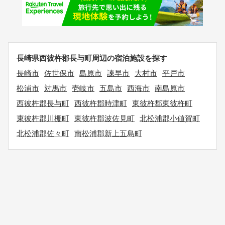
長崎県西彼杵郡長与町周辺の宿泊施設を探す
長崎市
佐世保市
島原市
諫早市
大村市
平戸市
松浦市
対馬市
壱岐市
五島市
西海市
南島原市
西彼杵郡長与町
西彼杵郡時津町
東彼杵郡東彼杵町
東彼杵郡川棚町
東彼杵郡波佐見町
北松浦郡小値賀町
北松浦郡佐々町
南松浦郡新上五島町