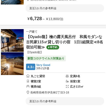
直近1か月の参考料金
6,728
¥
～
¥
13,800
/
泊
一戸建て
【Oyado龍】檜の露天風呂付 和風モダンな
古民家115㎡貸し切りの宿 1日1組限定≪8名
宿泊可能≫
即予約
【Oyado龍】
新型コロナウイルス対策あり
Very Good
4.3
/5
3
件の評価
丸ごと貸切
定員
8
名
寝室
2
室
浴室
1
室
寝具
6
組
広さ
115
㎡
長崎県
長崎市
伊良林2丁目3-18
直近1か月の参考料金