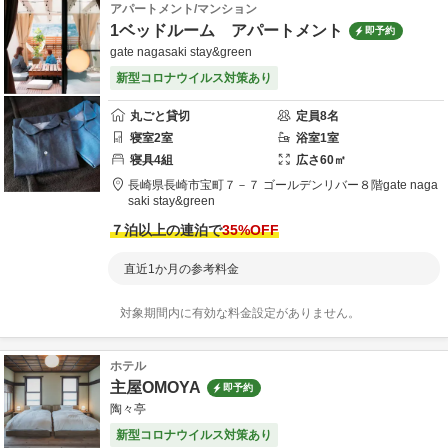
アパートメント/マンション
1ベッドルーム アパートメント
即予約
gate nagasaki stay&green
新型コロナウイルス対策あり
丸ごと貸切
定員
8
名
寝室
2
室
浴室
1
室
寝具
4
組
広さ
60
㎡
長崎県
長崎市
宝町７－７ ゴールデンリバー８階
gate naga
saki stay&green
７泊以上の連泊で
35
%OFF
直近1か月の参考料金
対象期間内に有効な料金設定がありません。
ホテル
主屋OMOYA
即予約
陶々亭
新型コロナウイルス対策あり