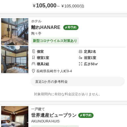
105,000
¥
～
¥
105,000
/
泊
ホテル
離れHANARE
即予約
陶々亭
新型コロナウイルス対策あり
個室
定員
2
名
寝室
1
室
浴室
1
室
寝具
2
組
広さ
50
㎡
長崎県
長崎市
十人町9-4
直近1か月の参考料金
対象期間内に有効な料金設定がありません。
一戸建て
世界遺産ビュープラン
即予約
AKUNOURA HUIS