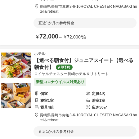
長崎県
長崎市
赤迫3-6-10
ROYAL CHESTER NAGASAKI ho
tel＆retreat
直近1か月の参考料金
72,000
¥
～
¥
72,000
/
泊
ホテル
【選べる朝食付】ジュニアスイート【選べる
朝食付】
即予約
ロイヤルチェスター長崎ホテル＆リトリート
新型コロナウイルス対策あり
個室
定員
4
名
寝室
1
室
浴室
1
室
寝具
4
組
広さ
50
㎡
長崎県
長崎市
赤迫3-6-10
ROYAL CHESTER NAGASAKI ho
tel＆retreat
直近1か月の参考料金