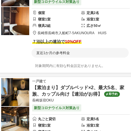
新型コロナウイルス対策あり
個室
定員
2
名
寝室
1
室
浴室
1
室
寝具
2
組
広さ
50
㎡
長崎県
長崎市
入船町7-5
AKUNOURA HUIS
７泊以上の連泊で
10
%OFF
直近1か月の参考料金
対象期間内に有効な料金設定がありません。
一戸建て
【素泊まり】ダブルベッド×2、最大5名、家
族、カップル向け【連泊がお得】
即予約
長崎坂宿OKU
新型コロナウイルス対策あり
丸ごと貸切
定員
5
名
寝室
1
室
浴室
1
室