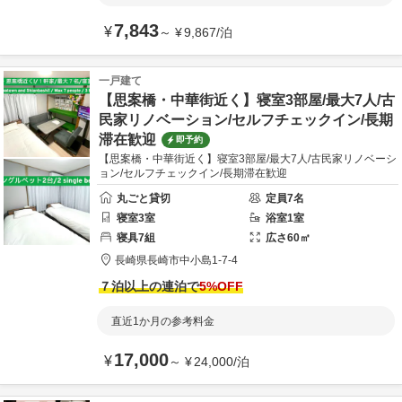
7,843
¥
～
¥
9,867
/
泊
一戸建て
【思案橋・中華街近く】寝室3部屋/最大7人/古
民家リノベーション/セルフチェックイン/長期
滞在歓迎
即予約
【思案橋・中華街近く】寝室3部屋/最大7人/古民家リノベーシ
ョン/セルフチェックイン/長期滞在歓迎
丸ごと貸切
定員
7
名
寝室
3
室
浴室
1
室
寝具
7
組
広さ
60
㎡
長崎県
長崎市
中小島1-7-4
７泊以上の連泊で
5
%OFF
直近1か月の参考料金
17,000
¥
～
¥
24,000
/
泊