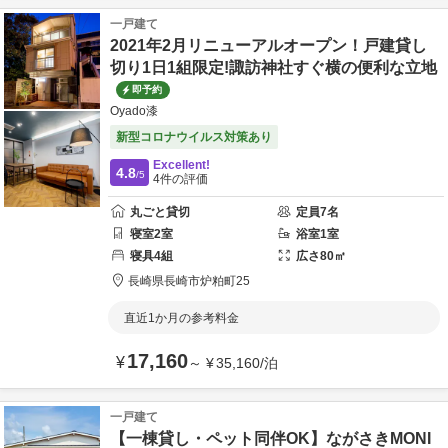
一戸建て
2021年2月リニューアルオープン！戸建貸し
切り1日1組限定!諏訪神社すぐ横の便利な立地
即予約
Oyado漆
新型コロナウイルス対策あり
Excellent!
4.8
/5
4
件の評価
丸ごと貸切
定員
7
名
寝室
2
室
浴室
1
室
寝具
4
組
広さ
80
㎡
長崎県
長崎市
炉粕町25
直近1か月の参考料金
17,160
¥
～
¥
35,160
/
泊
一戸建て
【一棟貸し・ペット同伴OK】ながさきMONI