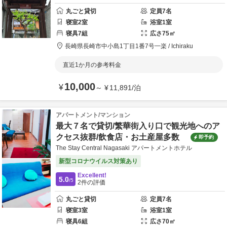
丸ごと貸切
定員
7
名
寝室
2
室
浴室
1
室
寝具
7
組
広さ
75
㎡
長崎県
長崎市
中小島1丁目1番7号
一楽 / Ichiraku
直近1か月の参考料金
10,000
¥
～
¥
11,891
/
泊
アパートメント/マンション
最大７名で貸切/繁華街入り口で観光地へのア
クセス抜群/飲食店・お土産屋多数
即予約
The Stay Central Nagasaki アパートメントホテル
新型コロナウイルス対策あり
Excellent!
5.0
/5
2
件の評価
丸ごと貸切
定員
7
名
寝室
3
室
浴室
1
室
寝具
6
組
広さ
70
㎡