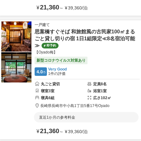
21,360
¥
～
¥
39,360
/
泊
一戸建て
思案橋すぐそば 和旅館風の古民家100㎡まる
ごと貸し切りの宿 1日1組限定≪8名宿泊可能
≫
即予約
【Oyado梅】
新型コロナウイルス対策あり
Very Good
4.0
/5
1
件の評価
丸ごと貸切
定員
8
名
寝室
3
室
浴室
1
室
寝具
6
組
広さ
102
㎡
長崎県
長崎市
中小島1丁目5番17号
Oyado
直近1か月の参考料金
21,360
¥
～
¥
39,360
/
泊