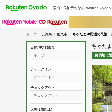
宿泊・民泊予約ならRakuten Oyado
トップ
長野県
佐久市
ちゃたまや周辺の民泊・
ちゃたま
目的地や都市名
目的地に
チェックイン
P
r
e
P
s
人数(2歳以上)
r
s