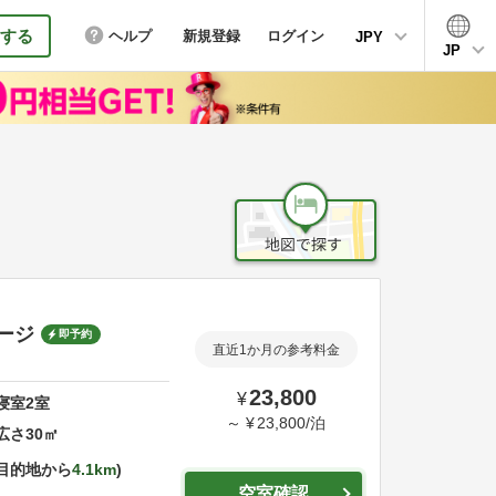
する
ヘルプ
新規登録
ログイン
JPY
JP
ージ
即予約
直近1か月の参考料金
23,800
¥
寝室
2
室
～
¥
23,800
/
泊
広さ
30
㎡
目的地から
4.1km
空室確認