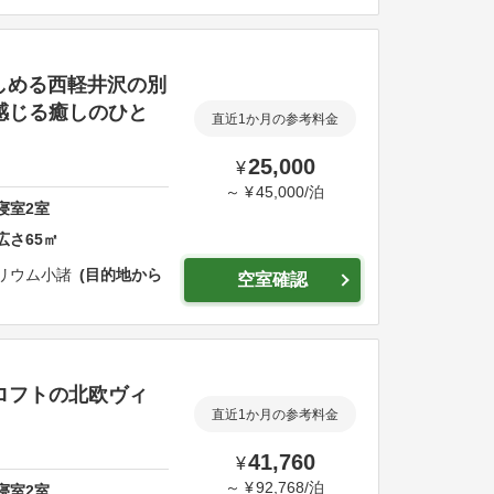
しめる西軽井沢の別
感じる癒しのひと
直近1か月の参考料金
25,000
¥
～
¥
45,000
/
泊
寝室
2
室
広さ
65
㎡
リウム小諸
目的地から
空室確認
ロフトの北欧ヴィ
直近1か月の参考料金
41,760
¥
～
¥
92,768
/
泊
寝室
2
室