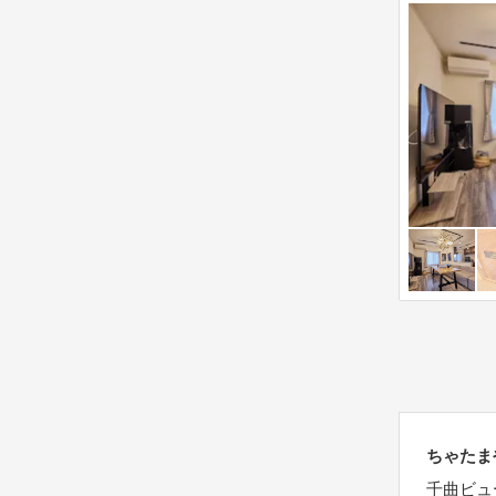
s
o
t
n
i
m
o
a
n
r
m
k
a
k
r
e
k
y
k
t
e
o
y
g
t
e
o
t
g
t
e
ちゃたま
h
t
e
千曲ビュ