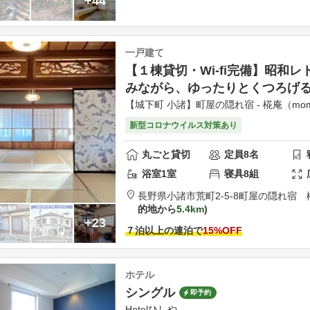
+44
一戸建て
【１棟貸切・Wi-fi完備】昭和
みながら、ゆったりとくつろげ
【城下町 小諸】町屋の隠れ宿 - 椛庵（momij
新型コロナウイルス対策あり
丸ごと貸切
定員
8
名
浴室
1
室
寝具
8
組
長野県
小諸市
荒町2-5-8
町屋の隠れ宿 椛庵
的地から
5.4km
+23
７泊以上の連泊で
15
%OFF
ホテル
シングル
即予約
Hotelひしや