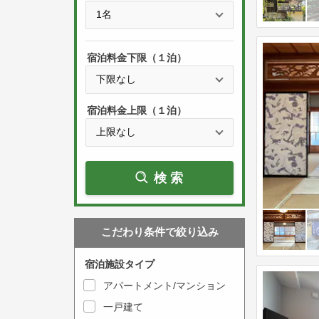
e
t
s
h
s
e
宿泊料金下限（１泊）
t
d
h
o
e
w
宿泊料金上限（１泊）
d
n
o
a
w
r
検索
n
r
a
o
r
w
こだわり条件で絞り込み
r
k
o
e
宿泊施設タイプ
w
y
アパートメント/マンション
k
t
一戸建て
e
o