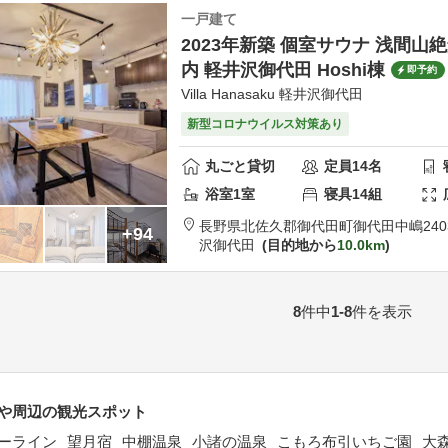
一戸建て
2023年新築 個室サウナ 浅間山
内 軽井沢御代田 Hoshi棟
即予約
Villa Hanasaku 軽井沢御代田
新型コロナウイルス対策あり
丸ごと貸切
定員
14
名
浴室
1
室
寝具
14
組
長野県
北佐久郡
御代田町御代田中嶋2403
+94
沢御代田
目的地から
10.0km
8
件中
1-8
件を表示
や周辺の観光スポット
ーライン
望月宿
中棚温泉
小諸の温泉
こもろ布引いちご園
大