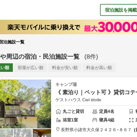
宿泊施設を掲載
宿泊施設一覧
や周辺
の
宿泊・民泊施設一覧
(
8
件)
近い順
部屋が
広い順
料金が
安い順
料金が
高い順
キャンプ場
《 素泊り｜ペット可 》貸切コテ
ゲストハウス Ciel étoile
丸ごと貸切
定員
4
名
浴室
1
室
寝具
4
組
長野県
小諸市
大久保２４２６−８６７