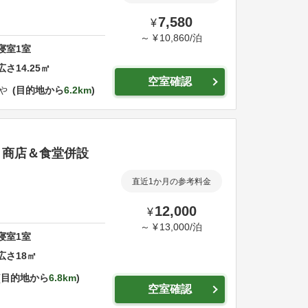
7,580
¥
～
¥
10,860
/
泊
寝室
1
室
広さ
14.25
㎡
空室確認
しや
目的地から
6.2km
 商店＆食堂併設
直近1か月の参考料金
12,000
¥
～
¥
13,000
/
泊
寝室
1
室
広さ
18
㎡
目的地から
6.8km
空室確認