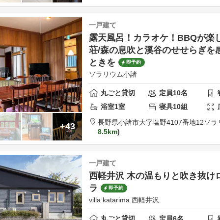
一戸建て
露天風呂！カラオケ！BBQが楽
荘/森の息吹と溪谷のせせらぎを
ときを
即予約
ソラリウム小諸
丸ごと貸切
定員
10
名
浴室
1
室
寝具
10
組
長野県
小諸市
大字塩野4107番地12
ソラ
+43
8.5km
一戸建て
西軽井沢 木の温もりと吹き抜け
ラ
即予約
villa katarima 西軽井沢
丸ごと貸切
定員
6
名