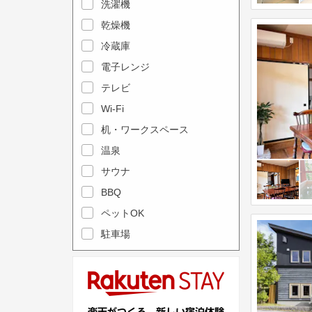
e
洗濯機
l
c
e
乾燥機
a
n
冷蔵庫
l
d
電子レンジ
e
a
テレビ
n
r
Wi-Fi
d
a
机・ワークスペース
a
n
r
温泉
d
a
s
サウナ
n
e
BBQ
d
l
ペットOK
s
e
駐車場
e
c
l
t
e
a
c
d
t