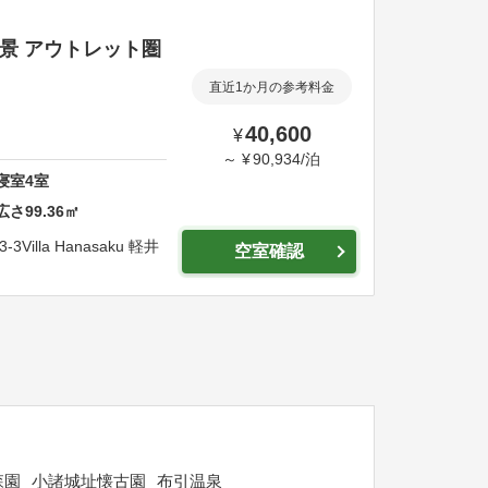
絶景 アウトレット圏
直近1か月の参考料金
40,600
¥
～
¥
90,934
/
泊
寝室
4
室
広さ
99.36
㎡
-3
Villa Hanasaku 軽井
空室確認
森園
小諸城址懐古園
布引温泉