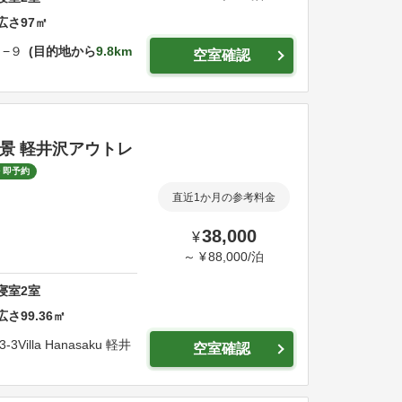
広さ
97
㎡
−９
目的地から
9.8km
空室確認
絶景 軽井沢アウトレ
即予約
直近1か月の参考料金
38,000
¥
～
¥
88,000
/
泊
寝室
2
室
広さ
99.36
㎡
-3
Villa Hanasaku 軽井
空室確認