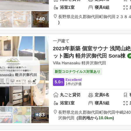
浴室
1
室
寝具
6
組
長野県
北佐久郡
御代田町御代田２３８４
+40
一戸建て
2023年新築 個室サウナ 浅間山
ット圏内 軽井沢御代田 Sora棟
Villa Hanasaku 軽井沢御代田
新型コロナウイルス対策あり
Excellent!
5.0
/5
1
件の評価
丸ごと貸切
定員
6
名
浴室
1
室
寝具
5
組
長野県
北佐久郡
御代田町御代田中嶋2403
+83
沢御代田
目的地から
10.0km