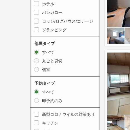
y
ホテル
i
t
n
バンガロー
o
t
ロッジ/ログハウス/コテージ
i
e
グランピング
n
r
t
a
部屋タイプ
e
c
すべて
r
t
丸ごと貸切
a
w
個室
c
i
t
t
予約タイプ
w
h
すべて
i
t
即予約のみ
t
h
h
e
新型コロナウイルス対策あり
t
c
キッチン
h
a