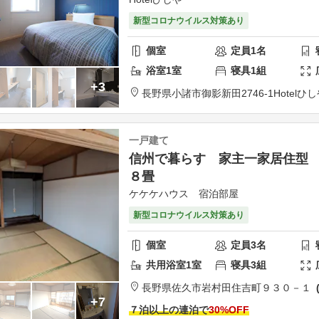
新型コロナウイルス対策あり
個室
定員
1
名
浴室
1
室
寝具
1
組
+3
長野県
小諸市
御影新田2746-1
Hotelひ
一戸建て
信州で暮らす 家主一家居住型
８畳
ケケケハウス 宿泊部屋
新型コロナウイルス対策あり
個室
定員
3
名
共用
浴室
1
室
寝具
3
組
長野県
佐久市
岩村田住吉町９３０－１
+7
７泊以上の連泊で
30
%OFF