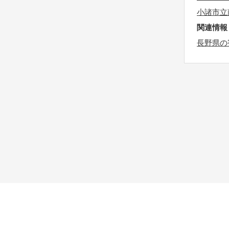
t
k
小諸市立
h
e
関連情報
e
y
長野県の
k
b
e
o
y
a
b
r
o
d
a
s
r
h
d
o
s
r
h
t
o
c
r
u
t
t
c
s