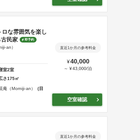
レトロな雰囲気を楽し
る古民家
即予約
i-an）
直近1か月の参考料金
40,000
¥
～
¥
43,000
/
泊
寝室
2
室
広さ
175
㎡
（Momiji-an）
目
空室確認
直近1か月の参考料金