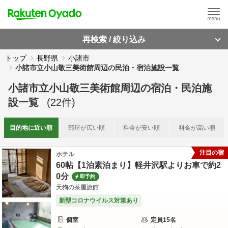
再検索 / 絞り込み
トップ
長野県
小諸市
小諸市立小山敬三美術館周辺の民泊・宿泊施設一覧
小諸市立小山敬三美術館周辺
の
宿泊・民泊施
設一覧
(
22
件)
目的地に
近い順
部屋が
広い順
料金が
安い順
料金が
高い順
注目の宿
ホテル
60帖【1泊素泊まり】軽井沢駅よりお車で約2
0分
即予約
天狗の茶屋旅館
新型コロナウイルス対策あり
個室
定員
15
名