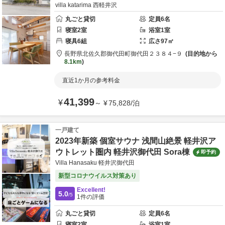
villa katarima 西軽井沢
丸ごと貸切
定員
6
名
寝室
2
室
浴室
1
室
寝具
6
組
広さ
97
㎡
長野県
北佐久郡
御代田町御代田２３８４−９
目的地から
8.1km
直近1か月の参考料金
41,399
¥
～
¥
75,828
/
泊
一戸建て
2023年新築 個室サウナ 浅間山絶景 軽井沢ア
ウトレット圏内 軽井沢御代田 Sora棟
即予約
Villa Hanasaku 軽井沢御代田
新型コロナウイルス対策あり
Excellent!
5.0
/5
1
件の評価
丸ごと貸切
定員
6
名
寝室
2
室
浴室
1
室