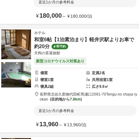
直近1か月の参考料金
180,000
¥
～
¥
180,000
/
泊
ホテル
和室6帖【1泊素泊まり】軽井沢駅よりお車で
約20分
即予約
天狗の茶屋旅館
新型コロナウイルス対策あり
個室
定員
2
名
寝室
1
室
共用
浴室
1
室
寝具
2
組
広さ
9.9
㎡
長野県
北佐久郡
御代田町馬瀬口2091-70
Tengu no chaya ry
okan
目的地から
7.8km
直近1か月の参考料金
13,960
¥
～
¥
13,960
/
泊