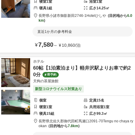
寝室
1
室
浴室
1
室
寝具
1
組
広さ
14.25
㎡
長野県
小諸市
御影新田2746-1
Hotelひしや
目的地から
6.0
km
直近1か月の参考料金
7,580
¥
～
¥
10,860
/
泊
ホテル
60帖【1泊素泊まり】軽井沢駅よりお車で約2
0分
即予約
天狗の茶屋旅館
新型コロナウイルス対策あり
個室
定員
15
名
寝室
1
室
共用
浴室
1
室
寝具
15
組
広さ
99.3
㎡
長野県
北佐久郡
御代田町馬瀬口2091-70
Tengu no chaya ry
okan
目的地から
7.8km