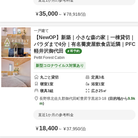
直近1か月の参考料金
35,000
¥
～
¥
78,918
/
泊
一戸建て
【NewOP】新築｜小さな森の家｜一棟貸切｜
パラダまで4分｜有名蕎麦屋飲食店近隣｜PFC
軽井沢御代田
即予約
Pettit Forest Cabin
新型コロナウイルス対策あり
丸ごと貸切
定員
3
名
寝室
1
室
浴室
1
室
寝具
3
組
広さ
25
㎡
長野県
北佐久郡
御代田町豊昇
字黒岩3‐18
目的地から
9.9k
m
直近1か月の参考料金
18,400
¥
～
¥
37,950
/
泊