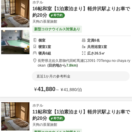
ホテル
16帖和室【1泊素泊まり】軽井沢駅よりお車で
約20分
即予約
天狗の茶屋旅館
新型コロナウイルス対策あり
個室
定員
6
名
寝室
1
室
共用
浴室
1
室
寝具
6
組
広さ
26.5
㎡
長野県
北佐久郡
御代田町馬瀬口2091-70
Tengu no chaya ry
okan
目的地から
7.8km
直近1か月の参考料金
41,880
¥
～
¥
41,880
/
泊
ホテル
11帖和室【1泊素泊まり】軽井沢駅よりお車で
約20分
即予約
天狗の茶屋旅館