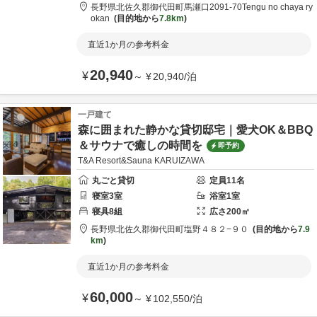
長野県
北佐久郡
御代田町馬瀬口2091-70
Tengu no chaya ry
okan
目的地から
7.8km
直近1か月の参考料金
20,940
¥
～
¥
20,940
/
泊
一戸建て
森に囲まれた静かな貸切邸宅｜愛犬OK＆BBQ
＆サウナで癒しの時間を
即予約
T&A Resort&Sauna KARUIZAWA
丸ごと貸切
定員
11
名
寝室
3
室
浴室
1
室
寝具
8
組
広さ
200
㎡
長野県
北佐久郡
御代田町塩野４８２−９０
目的地から
7.9
km
直近1か月の参考料金
60,000
¥
～
¥
102,550
/
泊