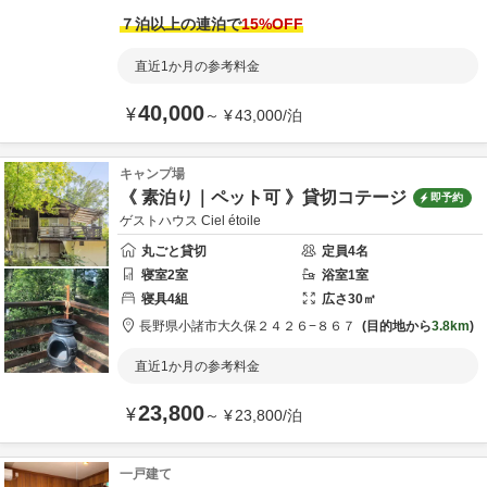
７泊以上の連泊で
15
%OFF
直近1か月の参考料金
40,000
¥
～
¥
43,000
/
泊
キャンプ場
《 素泊り｜ペット可 》貸切コテージ
即予約
ゲストハウス Ciel étoile
丸ごと貸切
定員
4
名
寝室
2
室
浴室
1
室
寝具
4
組
広さ
30
㎡
長野県
小諸市
大久保２４２６−８６７
目的地から
3.8km
直近1か月の参考料金
23,800
¥
～
¥
23,800
/
泊
一戸建て