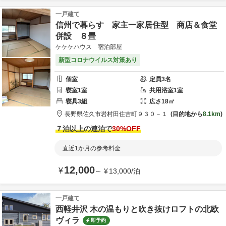
一戸建て
信州で暮らす 家主一家居住型 商店＆食堂
併設 ８畳
ケケケハウス 宿泊部屋
新型コロナウイルス対策あり
個室
定員
3
名
寝室
1
室
共用
浴室
1
室
寝具
3
組
広さ
18
㎡
長野県
佐久市
岩村田住吉町９３０－１
目的地から
8.1km
７泊以上の連泊で
30
%OFF
直近1か月の参考料金
12,000
¥
～
¥
13,000
/
泊
一戸建て
西軽井沢 木の温もりと吹き抜けロフトの北欧
ヴィラ
即予約