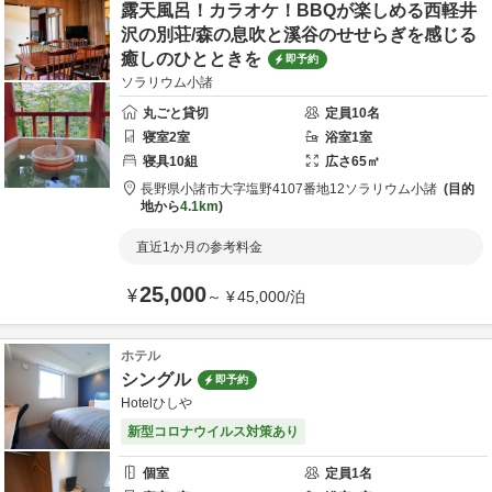
露天風呂！カラオケ！BBQが楽しめる西軽井
沢の別荘/森の息吹と溪谷のせせらぎを感じる
癒しのひとときを
即予約
ソラリウム小諸
丸ごと貸切
定員
10
名
寝室
2
室
浴室
1
室
寝具
10
組
広さ
65
㎡
長野県
小諸市
大字塩野4107番地12
ソラリウム小諸
目的
地から
4.1km
直近1か月の参考料金
25,000
¥
～
¥
45,000
/
泊
ホテル
シングル
即予約
Hotelひしや
新型コロナウイルス対策あり
個室
定員
1
名