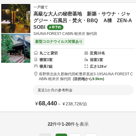
一戸建て
高級な大人の秘密基地 新築・サウナ・ジャ
グジー・石風呂・焚火・BBQ A棟 ZEN-A
SOBI
即予約
SAUNA FOREST CABIN 軽井沢 御代田
新型コロナウイルス対策あり
丸ごと貸切
定員
10
名
寝室
3
室
浴室
1
室
寝具
7
組
広さ
128
㎡
長野県
北佐久郡
御代田町豊昇黒岩3-19
SAUNA FOREST C
ABIN 軽井沢 御代田
目的地から
9.9km
直近1か月の参考料金
68,440
¥
～
¥
238,728
/
泊
22
件中
1-20
件を表示