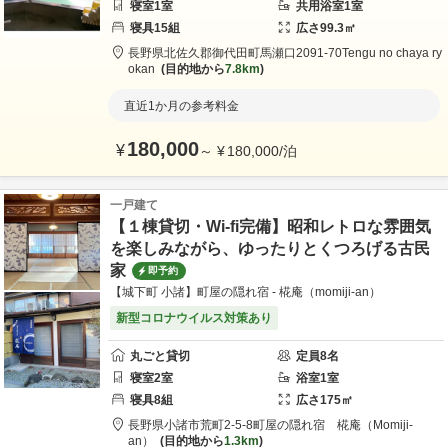
寝室
1
室
共用
浴室
1
室
寝具
15
組
広さ
99.3
㎡
長野県
北佐久郡
御代田町馬瀬口2091-70
Tengu no chaya ry
okan
目的地から
7.8km
直近1か月の参考料金
180,000
¥
～
¥
180,000
/
泊
一戸建て
【１棟貸切・Wi-fi完備】昭和レトロな雰囲気
を楽しみながら、ゆったりとくつろげる古民
家
即予約
【城下町 小諸】町屋の隠れ宿 - 椛庵（momiji-an）
新型コロナウイルス対策あり
丸ごと貸切
定員
8
名
寝室
2
室
浴室
1
室
寝具
8
組
広さ
175
㎡
長野県
小諸市
荒町2-5-8
町屋の隠れ宿 椛庵（Momiji-
an）
目的地から
1.3km