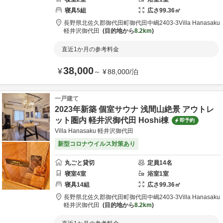
寝具
5
組
広さ
99.36
㎡
長野県
北佐久郡
御代田町御代田中嶋2403-3
Villa Hanasaku
軽井沢御代田
目的地から
8.2km
直近1か月の参考料金
38,000
¥
～
¥
88,000
/
泊
一戸建て
2023年新築 個室サウナ 浅間山絶景 アウトレ
ット圏内 軽井沢御代田 Hoshi棟
即予約
Villa Hanasaku 軽井沢御代田
新型コロナウイルス対策あり
丸ごと貸切
定員
14
名
寝室
4
室
浴室
1
室
寝具
14
組
広さ
99.36
㎡
長野県
北佐久郡
御代田町御代田中嶋2403-3
Villa Hanasaku
軽井沢御代田
目的地から
8.2km