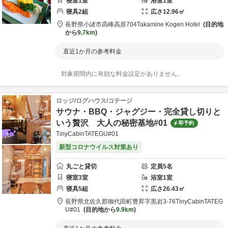
寝室
1
室
浴室
1
室
寝具
2
組
広さ
12.96
㎡
長野県
小諸市
高峰高原704
Takamine Kogen Hotel
目的地
から
9.7km
直近1か月の参考料金
対象期間内に有効な料金設定がありません。
ロッジ/ログハウス/コテージ
サウナ・BBQ・ジャグジー・完全貸し切りと
いう贅沢 大人の秘密基地#01
即予約
TinyCabinTATEGU#01
新型コロナウイルス対策あり
丸ごと貸切
定員
5
名
寝室
3
室
浴室
1
室
寝具
5
組
広さ
26.43
㎡
長野県
北佐久郡
御代田町豊昇字黒岩3-76
TinyCabinTATEG
U#01
目的地から
9.9km