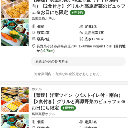
向）【2食付き】グリルと高原野菜のビュッフ
ェ※お日にち限定
即予約
高峰高原ホテル
個室
定員
2
名
寝室
1
室
共用
浴室
1
室
寝具
2
組
広さ
12.96
㎡
長野県
小諸市
高峰高原704
Takamine Kogen Hotel
目的地
から
9.7km
直近1か月の参考料金
対象期間内に有効な料金設定がありません。
ホテル
【禁煙】洋室ツイン（バストイレ付・南向）
【2食付き】グリルと高原野菜のビュッフェ※
お日にち限定
即予約
高峰高原ホテル
個室
定員
2
名