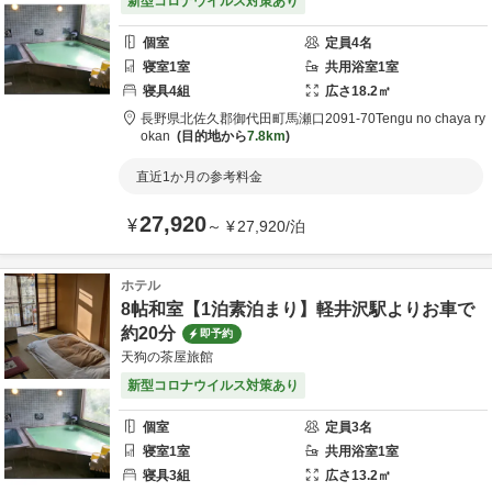
新型コロナウイルス対策あり
個室
定員
4
名
寝室
1
室
共用
浴室
1
室
寝具
4
組
広さ
18.2
㎡
長野県
北佐久郡
御代田町馬瀬口2091-70
Tengu no chaya ry
okan
目的地から
7.8km
直近1か月の参考料金
27,920
¥
～
¥
27,920
/
泊
ホテル
8帖和室【1泊素泊まり】軽井沢駅よりお車で
約20分
即予約
天狗の茶屋旅館
新型コロナウイルス対策あり
個室
定員
3
名
寝室
1
室
共用
浴室
1
室
寝具
3
組
広さ
13.2
㎡