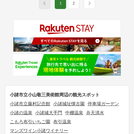
1
2
小諸市立小山敬三美術館周辺の観光スポット
小諸市立藤村記念館
小諸城址懐古園
停車場ガーデン
小諸の温泉
小諸城大手門
中棚温泉
弁天清水
こもろ布引いちご園
布引温泉
マンズワイン小諸ワイナリー