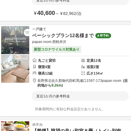
直近1か月の参考料金
40,600
¥
～
¥
82,962
/
泊
一戸建て
ベーシックプラン12名様まで
即予約
papan room 西軽井沢
新型コロナウイルス対策あり
丸ごと貸切
定員
12
名
寝室
4
室
浴室
2
室
寝具
12
組
広さ
134
㎡
長野県
北佐久郡
御代田町馬瀬口1597-173
papan room
目
的地から
9.2km
直近1か月の参考料金
対象期間内に有効な料金設定がありません。
ホテル
【禁煙】眺望の良い和室８畳（トイレ別南