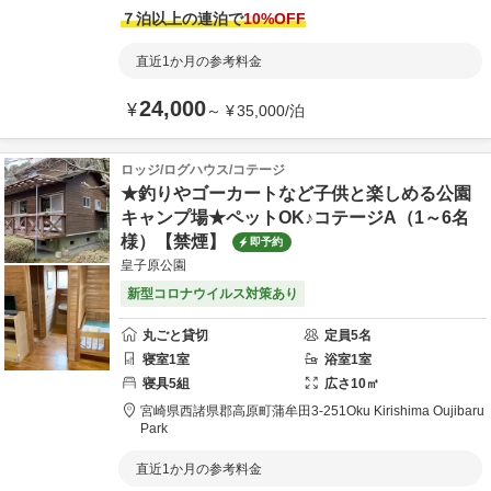
７泊以上の連泊で
10
%OFF
直近1か月の参考料金
24,000
¥
～
¥
35,000
/
泊
ロッジ/ログハウス/コテージ
★釣りやゴーカートなど子供と楽しめる公園
キャンプ場★ペットOK♪コテージA（1～6名
様）【禁煙】
即予約
皇子原公園
新型コロナウイルス対策あり
丸ごと貸切
定員
5
名
寝室
1
室
浴室
1
室
寝具
5
組
広さ
10
㎡
宮崎県
西諸県郡
高原町蒲牟田3-251
Oku Kirishima Oujibaru
Park
直近1か月の参考料金