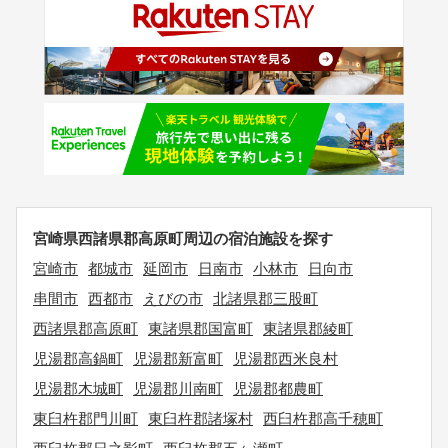
宮崎県西諸県郡高原町周辺の宿泊施設を探す
宮崎市
都城市
延岡市
日南市
小林市
日向市
串間市
西都市
えびの市
北諸県郡三股町
西諸県郡高原町
東諸県郡国富町
東諸県郡綾町
児湯郡高鍋町
児湯郡新富町
児湯郡西米良村
児湯郡木城町
児湯郡川南町
児湯郡都農町
東臼杵郡門川町
東臼杵郡諸塚村
西臼杵郡高千穂町