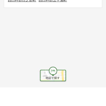
西臼杵郡日之影町
西臼杵郡五ヶ瀬町