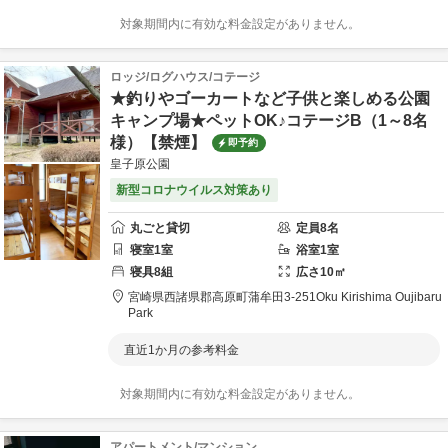
対象期間内に有効な料金設定がありません。
ロッジ/ログハウス/コテージ
★釣りやゴーカートなど子供と楽しめる公園
キャンプ場★ペットOK♪コテージB（1～8名
様）【禁煙】
即予約
皇子原公園
新型コロナウイルス対策あり
丸ごと貸切
定員
8
名
寝室
1
室
浴室
1
室
寝具
8
組
広さ
10
㎡
宮崎県
西諸県郡
高原町蒲牟田3-251
Oku Kirishima Oujibaru
Park
直近1か月の参考料金
対象期間内に有効な料金設定がありません。
アパートメント/マンション