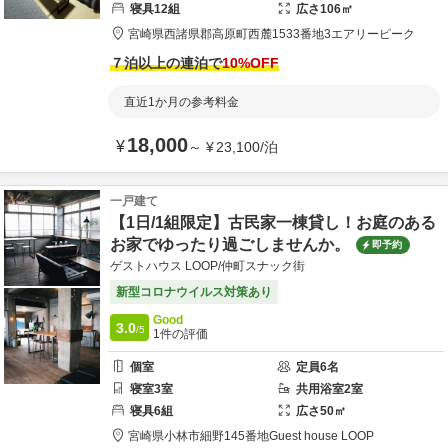
寝具
12
組
広さ
106
㎡
宮崎県
西諸県郡
高原町西麓1533番地3
エアリーピーク
７泊以上の連泊で
10
%OFF
直近1か月の参考料金
18,000
¥
～
¥
23,100
/
泊
一戸建て
【1日/1組限定】古民家一棟貸し！お庭のある
お家でゆったり過ごしませんか。
即予約
ゲストハウス LOOP/仲町スナック街
新型コロナウイルス対策あり
Good
3.0
/5
1
件の評価
個室
定員
6
名
寝室
3
室
共用
浴室
2
室
寝具
6
組
広さ
50
㎡
宮崎県
小林市
細野145番地
Guest house LOOP