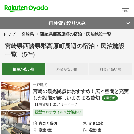
再検索 / 絞り込み
トップ
宮崎県
西諸県郡高原町の宿泊・民泊施設一覧
宮崎県西諸県郡高原町周辺
の
宿泊・民泊施設
一覧
(
5
件)
部屋が
広い順
料金が
安い順
料金が
高い順
一戸建て
宮崎の観光拠点におすすめ！広々空間と充実
した設備が嬉しいまるまる貸切
即予約
【1棟貸切】エアリーピーク
新型コロナウイルス対策あり
丸ごと貸切
定員
12
名
寝室
3
室
浴室
1
室