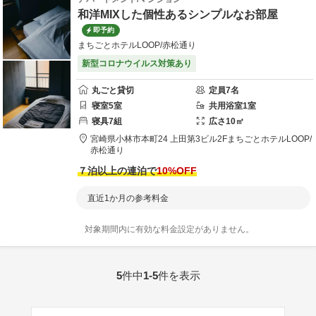
和洋MIXした個性あるシンプルなお部屋
即予約
まちごとホテルLOOP/赤松通り
新型コロナウイルス対策あり
丸ごと貸切
定員
7
名
寝室
5
室
共用
浴室
1
室
寝具
7
組
広さ
10
㎡
宮崎県
小林市
本町24 上田第3ビル2F
まちごとホテルLOOP/
赤松通り
７泊以上の連泊で
10
%OFF
直近1か月の参考料金
対象期間内に有効な料金設定がありません。
5
件中
1-5
件を表示