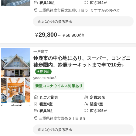
寝具
10
組
広さ
164
㎡
三重県
鈴鹿市
長太旭町6丁目５−５
すずかのおやど
直近1か月の参考料金
29,800
¥
～
¥
58,900
/
泊
一戸建て
鈴鹿市の中心地にあり、スーパー、コンビニ
徒歩圏内、鈴鹿サーキットまで車で10分♪
即予約
yado suzuka3
新型コロナウイルス対策あり
丸ごと貸切
定員
10
名
寝室
4
室
浴室
1
室
寝具
9
組
広さ
105
㎡
三重県
鈴鹿市
西条５丁目８９
直近1か月の参考料金