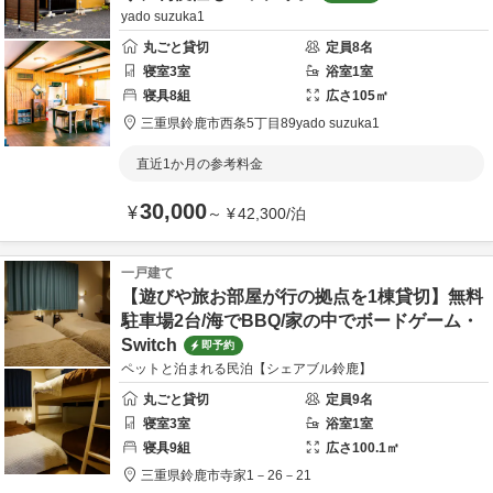
yado suzuka1
丸ごと貸切
定員
8
名
寝室
3
室
浴室
1
室
寝具
8
組
広さ
105
㎡
三重県
鈴鹿市
西条5丁目89
yado suzuka1
直近1か月の参考料金
30,000
¥
～
¥
42,300
/
泊
一戸建て
【遊びや旅お部屋が行の拠点を1棟貸切】無料
駐車場2台/海でBBQ/家の中でボードゲーム・
Switch
即予約
ペットと泊まれる民泊【シェアブル鈴鹿】
丸ごと貸切
定員
9
名
寝室
3
室
浴室
1
室
寝具
9
組
広さ
100.1
㎡
三重県
鈴鹿市
寺家1－26－21