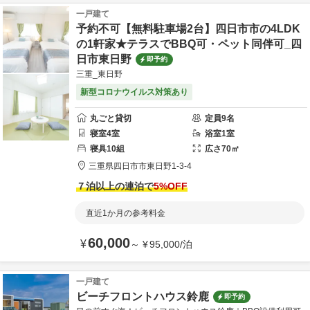
一戸建て
予約不可【無料駐車場2台】四日市市の4LDK
の1軒家★テラスでBBQ可・ペット同伴可_四
日市東日野
即予約
三重_東日野
新型コロナウイルス対策あり
丸ごと貸切
定員
9
名
寝室
4
室
浴室
1
室
寝具
10
組
広さ
70
㎡
三重県
四日市市
東日野1-3-4
７泊以上の連泊で
5
%OFF
直近1か月の参考料金
60,000
¥
～
¥
95,000
/
泊
一戸建て
ビーチフロントハウス鈴鹿
即予約