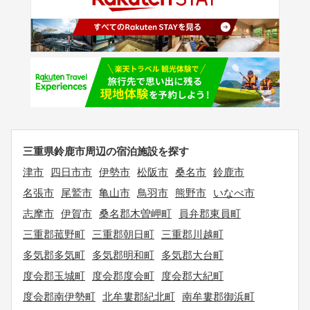
三重県鈴鹿市周辺の宿泊施設を探す
津市
四日市市
伊勢市
松阪市
桑名市
鈴鹿市
名張市
尾鷲市
亀山市
鳥羽市
熊野市
いなべ市
志摩市
伊賀市
桑名郡木曽岬町
員弁郡東員町
三重郡菰野町
三重郡朝日町
三重郡川越町
多気郡多気町
多気郡明和町
多気郡大台町
度会郡玉城町
度会郡度会町
度会郡大紀町
度会郡南伊勢町
北牟婁郡紀北町
南牟婁郡御浜町