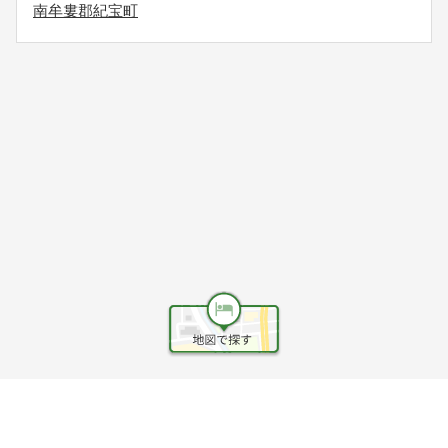
南牟婁郡紀宝町