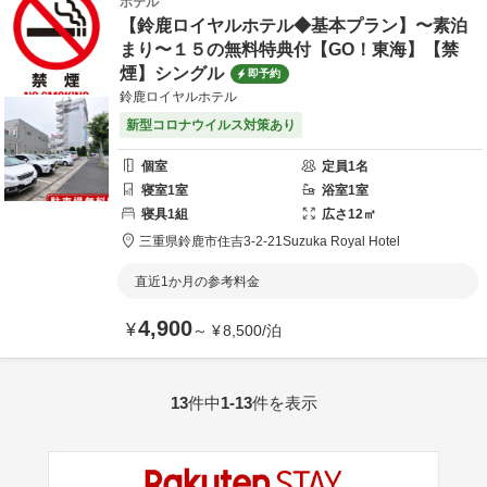
ホテル
【鈴鹿ロイヤルホテル◆基本プラン】〜素泊
まり〜１５の無料特典付【GO！東海】【禁
煙】シングル
即予約
鈴鹿ロイヤルホテル
新型コロナウイルス対策あり
個室
定員
1
名
寝室
1
室
浴室
1
室
寝具
1
組
広さ
12
㎡
三重県
鈴鹿市
住吉3-2-21
Suzuka Royal Hotel
直近1か月の参考料金
4,900
¥
～
¥
8,500
/
泊
13
件中
1-13
件を表示