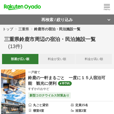
再検索 / 絞り込み
トップ
三重県
鈴鹿市の宿泊・民泊施設一覧
三重県鈴鹿市周辺
の
宿泊・民泊施設一覧
(
13
件)
部屋が
広い順
料金が
安い順
料金が
高い順
一戸建て
鈴鹿の一軒まるごと 一度に１５人宿泊可
能 観光に便利
即予約
すずかのおやど
新型コロナウイルス対策あり
丸ごと貸切
定員
15
名
寝室
4
室
浴室
2
室