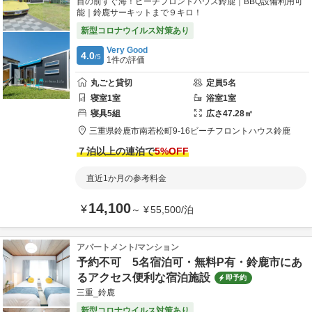
目の前すぐ海！ビーチフロントハウス鈴鹿｜BBQ設備利用可
能｜鈴鹿サーキットまで９キロ！
新型コロナウイルス対策あり
Very Good
4.0
/5
1
件の評価
丸ごと貸切
定員
5
名
寝室
1
室
浴室
1
室
寝具
5
組
広さ
47.28
㎡
三重県
鈴鹿市
南若松町9-16
ビーチフロントハウス鈴鹿
７泊以上の連泊で
5
%OFF
直近1か月の参考料金
14,100
¥
～
¥
55,500
/
泊
アパートメント/マンション
予約不可 5名宿泊可・無料P有・鈴鹿市にあ
るアクセス便利な宿泊施設
即予約
三重_鈴鹿
新型コロナウイルス対策あり