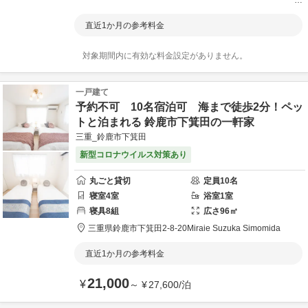
シェ
アブル鈴鹿
直近1か月の参考料金
対象期間内に有効な料金設定がありません。
一戸建て
予約不可 10名宿泊可 海まで徒歩2分！ペッ
トと泊まれる 鈴鹿市下箕田の一軒家
三重_鈴鹿市下箕田
新型コロナウイルス対策あり
丸ごと貸切
定員
10
名
寝室
4
室
浴室
1
室
寝具
8
組
広さ
96
㎡
三重県
鈴鹿市
下箕田2-8-20
Miraie Suzuka Simomida
直近1か月の参考料金
21,000
¥
～
¥
27,600
/
泊