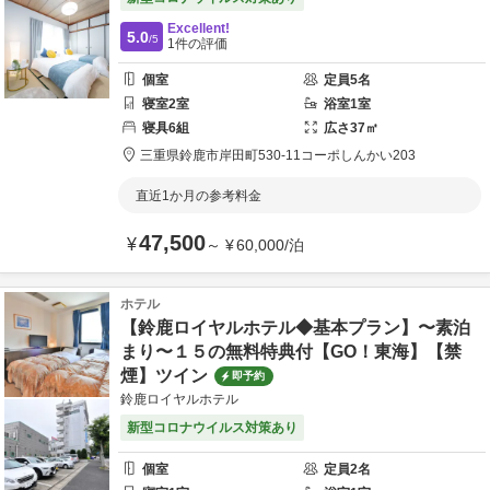
Excellent!
5.0
/5
1
件の評価
個室
定員
5
名
寝室
2
室
浴室
1
室
寝具
6
組
広さ
37
㎡
三重県
鈴鹿市
岸田町530-11
コーポしんかい203
直近1か月の参考料金
47,500
¥
～
¥
60,000
/
泊
ホテル
【鈴鹿ロイヤルホテル◆基本プラン】〜素泊
まり〜１５の無料特典付【GO！東海】【禁
煙】ツイン
即予約
鈴鹿ロイヤルホテル
新型コロナウイルス対策あり
個室
定員
2
名