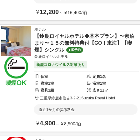
12,200
¥
～
¥
16,400
/
泊
ホテル
【鈴鹿ロイヤルホテル◆基本プラン】〜素泊
まり〜１５の無料特典付【GO！東海】【喫
煙】シングル
即予約
鈴鹿ロイヤルホテル
新型コロナウイルス対策あり
個室
定員
1
名
寝室
1
室
浴室
1
室
寝具
1
組
広さ
12
㎡
三重県
鈴鹿市
住吉3-2-21
Suzuka Royal Hotel
直近1か月の参考料金
4,900
¥
～
¥
8,500
/
泊