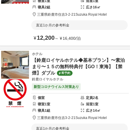
寝室
1
室
浴室
1
室
寝具
2
組
広さ
16
㎡
三重県
鈴鹿市
住吉3-2-21
Suzuka Royal Hotel
直近1か月の参考料金
12,200
¥
～
¥
16,400
/
泊
ホテル
【鈴鹿ロイヤルホテル◆基本プラン】〜素泊
まり〜１５の無料特典付【GO！東海】【禁
煙】ダブル
即予約
鈴鹿ロイヤルホテル
新型コロナウイルス対策あり
個室
定員
2
名
寝室
1
室
浴室
1
室
寝具
1
組
広さ
14
㎡
三重県
鈴鹿市
住吉3-2-21
Suzuka Royal Hotel
直近1か月の参考料金