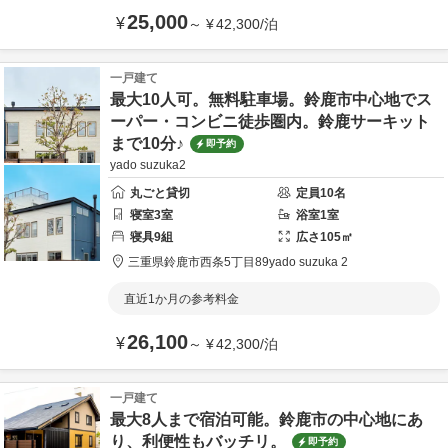
25,000
¥
～
¥
42,300
/
泊
一戸建て
最大10人可。無料駐車場。鈴鹿市中心地でス
ーパー・コンビニ徒歩圏内。鈴鹿サーキット
まで10分♪
即予約
yado suzuka2
丸ごと貸切
定員
10
名
寝室
3
室
浴室
1
室
寝具
9
組
広さ
105
㎡
三重県
鈴鹿市
西条5丁目89
yado suzuka 2
直近1か月の参考料金
26,100
¥
～
¥
42,300
/
泊
一戸建て
最大8人まで宿泊可能。鈴鹿市の中心地にあ
り、利便性もバッチリ。
即予約