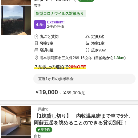
玄冬
新型コロナウイルス対策あり
Excellent!
4.5
/5
2
件の評価
丸ごと貸切
定員
8
名
寝室
3
室
浴室
1
室
寝具
8
組
広さ
93
㎡
熊本県
阿蘇市
三久保269-16
玄冬
目的地から
1.3km
７泊以上の連泊で
20
%OFF
直近1か月の参考料金
19,000
¥
～
¥
39,000
/
泊
一戸建て
【1棟貸し切り】 内牧温泉街まで車で5分、
阿蘇五岳を眺めることのできる貸切別荘！
即予約
白秋