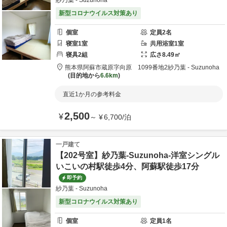
紗乃葉 - Suzunoha
新型コロナウイルス対策あり
個室
定員
2
名
寝室
1
室
共用
浴室
1
室
寝具
2
組
広さ
8.49
㎡
熊本県
阿蘇市
蔵原字向原 1099番地2
紗乃葉 - Suzunoha
目的地から
6.6km
直近1か月の参考料金
2,500
¥
～
¥
6,700
/
泊
一戸建て
【202号室】紗乃葉-Suzunoha-洋室シングル
いこいの村駅徒歩4分、阿蘇駅徒歩17分
即予約
紗乃葉 - Suzunoha
新型コロナウイルス対策あり
個室
定員
1
名