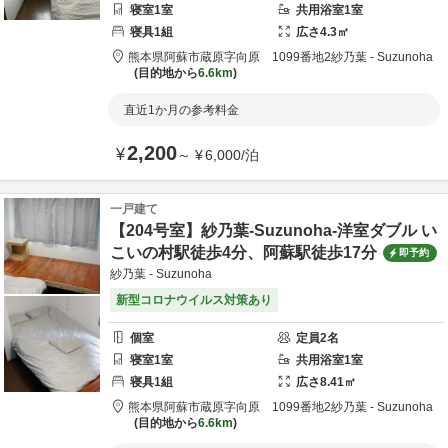
寝室
1
室
共用
浴室
1
室
寝具
1
組
広さ
4.3
㎡
熊本県
阿蘇市
蔵原字向原 1099番地2
紗乃葉 - Suzunoha
目的地から
6.6km
直近1か月の参考料金
2,200
¥
～
¥
6,000
/
泊
一戸建て
【204号室】紗乃葉-Suzunoha-洋室ダブル い
こいの村駅徒歩4分、阿蘇駅徒歩17分
即予約
紗乃葉 - Suzunoha
新型コロナウイルス対策あり
個室
定員
2
名
寝室
1
室
共用
浴室
1
室
寝具
1
組
広さ
8.41
㎡
熊本県
阿蘇市
蔵原字向原 1099番地2
紗乃葉 - Suzunoha
目的地から
6.6km