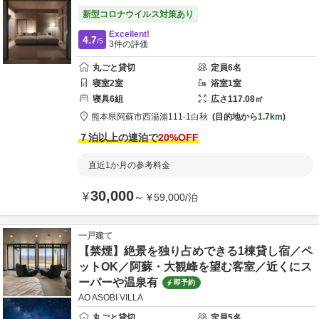
新型コロナウイルス対策あり
Excellent!
4.7
/5
3
件の評価
丸ごと貸切
定員
6
名
寝室
2
室
浴室
1
室
寝具
6
組
広さ
117.08
㎡
熊本県
阿蘇市
西湯浦111-1
白秋
目的地から
1.7km
７泊以上の連泊で
20
%OFF
直近1か月の参考料金
30,000
¥
～
¥
59,000
/
泊
一戸建て
【禁煙】絶景を独り占めできる1棟貸し宿／ペ
ットOK／阿蘇・大観峰を望む客室／近くにス
ーパーや温泉有
即予約
AO ASOBI VILLA
丸ごと貸切
定員
5
名