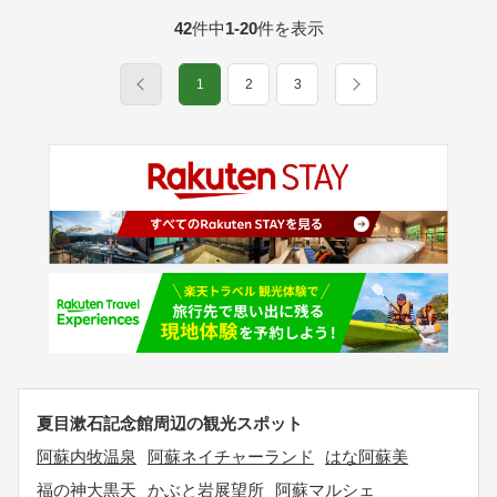
42
件中
1-20
件を表示
1
2
3
夏目漱石記念館周辺の観光スポット
阿蘇内牧温泉
阿蘇ネイチャーランド
はな阿蘇美
福の神大黒天
かぶと岩展望所
阿蘇マルシェ