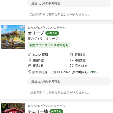
直近1か月の参考料金
対象期間内に有効な料金設定がありません。
ロッジ/ログハウス/コテージ
オリーブ
即予約
藤のヴィラ オリーブ
新型コロナウイルス対策あり
丸ごと貸切
定員
3
名
寝室
1
室
浴室
1
室
寝具
3
組
広さ
33
㎡
熊本県
阿蘇市
乙姫1335
olive
目的地から
3.2km
直近1か月の参考料金
対象期間内に有効な料金設定がありません。
ロッジ/ログハウス/コテージ
チェリー棟
即予約