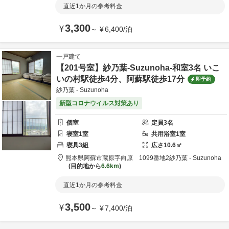
直近1か月の参考料金
3,300
¥
～
¥
6,400
/
泊
一戸建て
【201号室】紗乃葉-Suzunoha-和室3名 いこ
いの村駅徒歩4分、阿蘇駅徒歩17分
即予約
紗乃葉 - Suzunoha
新型コロナウイルス対策あり
個室
定員
3
名
寝室
1
室
共用
浴室
1
室
寝具
3
組
広さ
10.6
㎡
熊本県
阿蘇市
蔵原字向原 1099番地2
紗乃葉 - Suzunoha
目的地から
6.6km
直近1か月の参考料金
3,500
¥
～
¥
7,400
/
泊