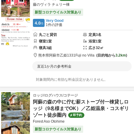
藤のヴィラ チェリー棟
新型コロナウイルス対策あり
Very Good
4.0
/5
1
件の評価
丸ごと貸切
定員
3
名
寝室
1
室
浴室
1
室
寝具
3
組
広さ
32
㎡
熊本県
阿蘇市
乙姫1331
Fuji no Villa
目的地から
3.2km
直近1か月の参考料金
対象期間内に有効な料金設定がありません。
ロッジ/ログハウス/コテージ
阿蘇の森の中に佇む薪ストーブ付一棟貸しロ
ッジ（9名様までOK）／乙姫温泉・コスギリ
ゾート徒歩圏内
即予約
Forest Aso Otohime
新型コロナウイルス対策あり