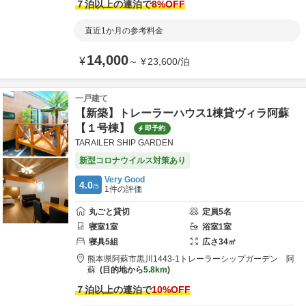
７泊以上の連泊で
8
%OFF
直近1か月の参考料金
14,000
¥
～
¥
23,600
/
泊
一戸建て
【新築】トレーラーハウス1棟貸ヴィラ阿蘇
【１号棟】
即予約
TARAILER SHIP GARDEN
新型コロナウイルス対策あり
Very Good
4.0
/5
1
件の評価
丸ごと貸切
定員
5
名
寝室
1
室
浴室
1
室
寝具
5
組
広さ
34
㎡
熊本県
阿蘇市
黒川1443-1
トレーラーシップガーデン 阿
蘇
目的地から
5.8km
７泊以上の連泊で
10
%OFF