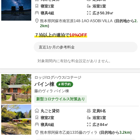
寝室
1
室
浴室
1
室
寝具
4
組
広さ
50.39
㎡
熊本県
阿蘇市
南宮原148-1
AO ASOBI VILLA
目的地から
2.
2km
７泊以上の連泊で
10
%OFF
直近1か月の参考料金
対象期間内に有効な料金設定がありません。
ロッジ/ログハウス/コテージ
パイン棟
即予約
藤のヴィラ パイン棟
新型コロナウイルス対策あり
丸ごと貸切
定員
6
名
寝室
2
室
浴室
1
室
寝具
6
組
広さ
84
㎡
熊本県
阿蘇市
乙姫1335
藤のヴィラ
目的地から
3.2km