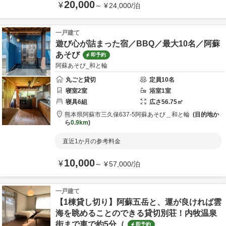
20,000
¥
～
¥
24,000
/
泊
一戸建て
遊び心が詰まった宿／BBQ／最大10名／阿蘇
あそび
即予約
阿蘇あそび_和と輪
丸ごと貸切
定員
10
名
寝室
2
室
浴室
1
室
寝具
6
組
広さ
56.75
㎡
熊本県
阿蘇市
三久保637-5
阿蘇あそび＿和と輪
目的地か
ら
0.9km
直近1か月の参考料金
10,000
¥
～
¥
57,000
/
泊
一戸建て
【1棟貸し切り】阿蘇五岳と、運が良ければ雲
海を眺めることのできる貸切別荘！内牧温泉
街まで車で約5分（
即予約