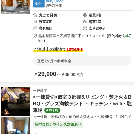
Very Good
4.0
/5
3
件の評価
丸ごと貸切
定員
8
名
寝室
3
室
浴室
1
室
寝具
8
組
広さ
200
㎡
熊本県
阿蘇市
乙姫字溝口下２０７０−１５
目的地から
4.7
km
７泊以上の連泊で
10
%OFF
直近1か月の参考料金
29,000
¥
～
¥
35,000
/
泊
一戸建て
<一棟貸切>個室３部屋&リビング・焚き火＆B
BQ・グッズ満載テント ・キッチン・wi-fi・駐
車場
即予約
＜一棟貸・阿蘇び心＞宿泊棟＆焚き火・七輪BBQ・ｸﾞﾗﾝﾋﾟﾝｸﾞ
新型コロナウイルス対策あり