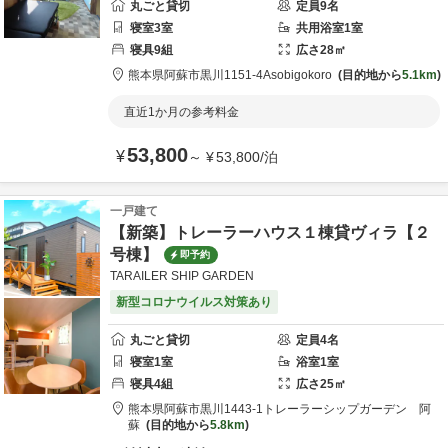
丸ごと貸切
定員
9
名
寝室
3
室
共用
浴室
1
室
寝具
9
組
広さ
28
㎡
熊本県
阿蘇市
黒川1151-4
Asobigokoro
目的地から
5.1km
直近1か月の参考料金
53,800
¥
～
¥
53,800
/
泊
一戸建て
【新築】トレーラーハウス１棟貸ヴィラ【２
号棟】
即予約
TARAILER SHIP GARDEN
新型コロナウイルス対策あり
丸ごと貸切
定員
4
名
寝室
1
室
浴室
1
室
寝具
4
組
広さ
25
㎡
熊本県
阿蘇市
黒川1443-1
トレーラーシップガーデン 阿
蘇
目的地から
5.8km