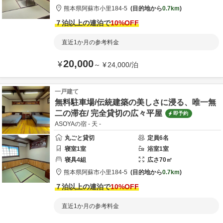
熊本県
阿蘇市
小里184-5
目的地から
0.7km
７泊以上の連泊で
10
%OFF
直近1か月の参考料金
20,000
¥
～
¥
24,000
/
泊
一戸建て
無料駐車場/伝統建築の美しさに浸る、唯一無
二の滞在/ 完全貸切の広々平屋
即予約
ASOYAの宿 - 天 -
丸ごと貸切
定員
6
名
寝室
1
室
浴室
1
室
寝具
4
組
広さ
70
㎡
熊本県
阿蘇市
小里184-5
目的地から
0.7km
７泊以上の連泊で
10
%OFF
直近1か月の参考料金