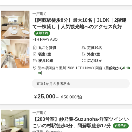
一戸建て
【阿蘇駅徒歩8分】最大10名｜3LDK｜2階建
て一棟貸し｜人気観光地へのアクセス良好
即予約
FTH NAVY ASO
丸ごと貸切
定員
10
名
寝室
3
室
浴室
1
室
寝具
10
組
広さ
98
㎡
熊本県
阿蘇市
黒川1508-1
FTH NAVY 阿蘇
目的地から
6.1k
m
直近1か月の参考料金
25,000
¥
～
¥
50,000
/
泊
一戸建て
【203号室】紗乃葉-Suzunoha-洋室ツイン い
こいの村駅徒歩4分、阿蘇駅徒歩17分
即予約