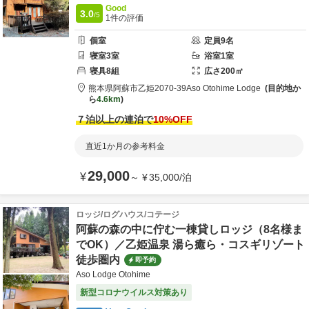
Good
3.0
/5
1
件の評価
個室
定員
9
名
寝室
3
室
浴室
1
室
寝具
8
組
広さ
200
㎡
熊本県
阿蘇市
乙姫2070-39
Aso Otohime Lodge
目的地か
ら
4.6km
７泊以上の連泊で
10
%OFF
直近1か月の参考料金
29,000
¥
～
¥
35,000
/
泊
ロッジ/ログハウス/コテージ
阿蘇の森の中に佇む一棟貸しロッジ（8名様ま
でOK）／乙姫温泉 湯ら癒ら・コスギリゾート
徒歩圏内
即予約
Aso Lodge Otohime
新型コロナウイルス対策あり