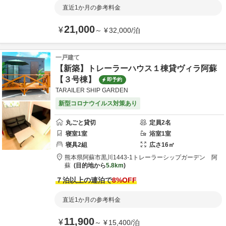
直近1か月の参考料金
21,000
¥
～
¥
32,000
/
泊
一戸建て
【新築】トレーラーハウス１棟貸ヴィラ阿蘇
【３号棟】
即予約
TARAILER SHIP GARDEN
新型コロナウイルス対策あり
丸ごと貸切
定員
2
名
寝室
1
室
浴室
1
室
寝具
2
組
広さ
16
㎡
熊本県
阿蘇市
黒川1443-1
トレーラーシップガーデン 阿
蘇
目的地から
5.8km
７泊以上の連泊で
8
%OFF
直近1か月の参考料金
11,900
¥
～
¥
15,400
/
泊