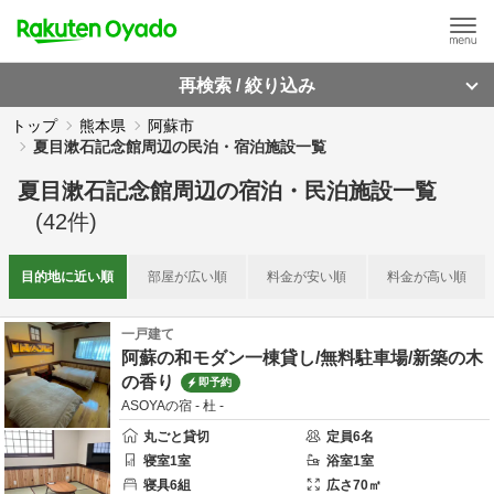
再検索 / 絞り込み
トップ
熊本県
阿蘇市
夏目漱石記念館周辺の民泊・宿泊施設一覧
夏目漱石記念館周辺
の
宿泊・民泊施設一覧
(
42
件)
目的地に
近い順
部屋が
広い順
料金が
安い順
料金が
高い順
一戸建て
阿蘇の和モダン一棟貸し/無料駐車場/新築の木
の香り
即予約
ASOYAの宿 - 杜 -
丸ごと貸切
定員
6
名
寝室
1
室
浴室
1
室
寝具
6
組
広さ
70
㎡