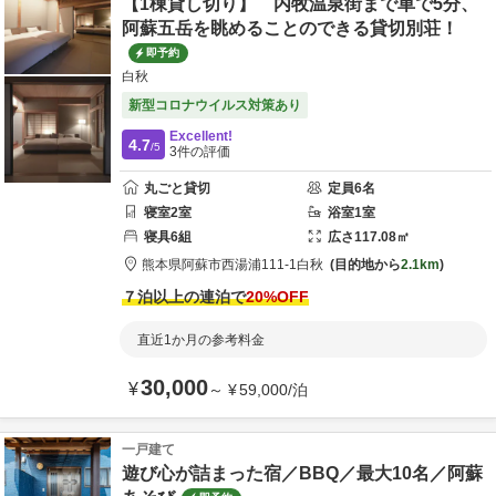
【1棟貸し切り】 内牧温泉街まで車で5分、
阿蘇五岳を眺めることのできる貸切別荘！
即予約
白秋
新型コロナウイルス対策あり
Excellent!
4.7
/5
3
件の評価
丸ごと貸切
定員
6
名
寝室
2
室
浴室
1
室
寝具
6
組
広さ
117.08
㎡
熊本県
阿蘇市
西湯浦111-1
白秋
目的地から
2.1km
７泊以上の連泊で
20
%OFF
直近1か月の参考料金
30,000
¥
～
¥
59,000
/
泊
一戸建て
遊び心が詰まった宿／BBQ／最大10名／阿蘇