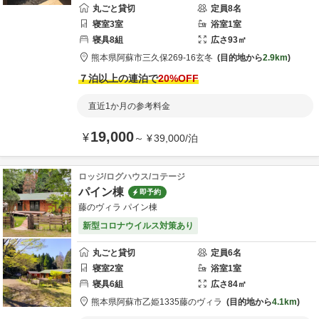
丸ごと貸切
定員
8
名
寝室
3
室
浴室
1
室
寝具
8
組
広さ
93
㎡
熊本県
阿蘇市
三久保269-16
玄冬
目的地から
2.9km
７泊以上の連泊で
20
%OFF
直近1か月の参考料金
19,000
¥
～
¥
39,000
/
泊
ロッジ/ログハウス/コテージ
パイン棟
即予約
藤のヴィラ パイン棟
新型コロナウイルス対策あり
丸ごと貸切
定員
6
名
寝室
2
室
浴室
1
室
寝具
6
組
広さ
84
㎡
熊本県
阿蘇市
乙姫1335
藤のヴィラ
目的地から
4.1km