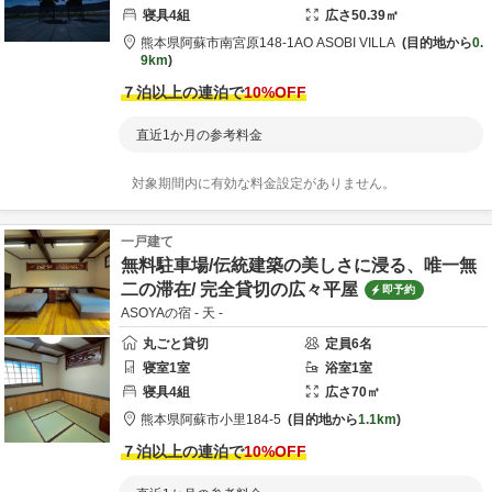
寝具
4
組
広さ
50.39
㎡
熊本県
阿蘇市
南宮原148-1
AO ASOBI VILLA
目的地から
0.
9km
７泊以上の連泊で
10
%OFF
直近1か月の参考料金
対象期間内に有効な料金設定がありません。
一戸建て
無料駐車場/伝統建築の美しさに浸る、唯一無
二の滞在/ 完全貸切の広々平屋
即予約
ASOYAの宿 - 天 -
丸ごと貸切
定員
6
名
寝室
1
室
浴室
1
室
寝具
4
組
広さ
70
㎡
熊本県
阿蘇市
小里184-5
目的地から
1.1km
７泊以上の連泊で
10
%OFF