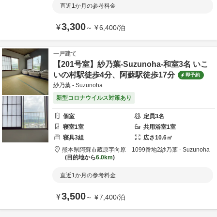
直近1か月の参考料金
3,300
¥
～
¥
6,400
/
泊
一戸建て
【201号室】紗乃葉-Suzunoha-和室3名 いこ
いの村駅徒歩4分、阿蘇駅徒歩17分
即予約
紗乃葉 - Suzunoha
新型コロナウイルス対策あり
個室
定員
3
名
寝室
1
室
共用
浴室
1
室
寝具
3
組
広さ
10.6
㎡
熊本県
阿蘇市
蔵原字向原 1099番地2
紗乃葉 - Suzunoha
目的地から
6.0km
直近1か月の参考料金
3,500
¥
～
¥
7,400
/
泊