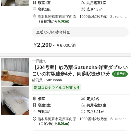
寝室
1
室
共用
浴室
1
室
寝具
1
組
広さ
4.3
㎡
熊本県
阿蘇市
蔵原字向原 1099番地2
紗乃葉 - Suzunoha
目的地から
6.0km
直近1か月の参考料金
2,200
¥
～
¥
6,000
/
泊
一戸建て
【204号室】紗乃葉-Suzunoha-洋室ダブル い
こいの村駅徒歩4分、阿蘇駅徒歩17分
即予約
紗乃葉 - Suzunoha
新型コロナウイルス対策あり
個室
定員
2
名
寝室
1
室
共用
浴室
1
室
寝具
1
組
広さ
8.41
㎡
熊本県
阿蘇市
蔵原字向原 1099番地2
紗乃葉 - Suzunoha
目的地から
6.0km