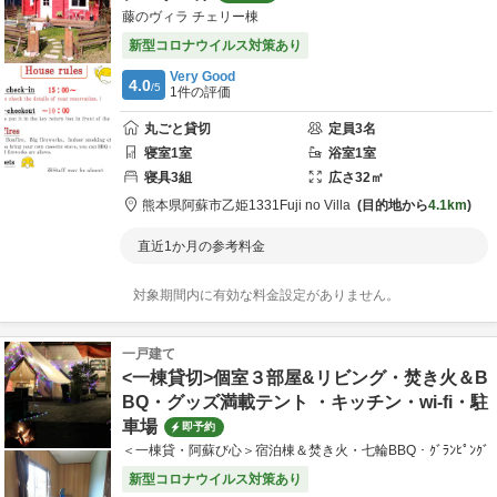
藤のヴィラ チェリー棟
新型コロナウイルス対策あり
Very Good
4.0
/5
1
件の評価
丸ごと貸切
定員
3
名
寝室
1
室
浴室
1
室
寝具
3
組
広さ
32
㎡
熊本県
阿蘇市
乙姫1331
Fuji no Villa
目的地から
4.1km
直近1か月の参考料金
対象期間内に有効な料金設定がありません。
一戸建て
<一棟貸切>個室３部屋&リビング・焚き火＆B
BQ・グッズ満載テント ・キッチン・wi-fi・駐
車場
即予約
＜一棟貸・阿蘇び心＞宿泊棟＆焚き火・七輪BBQ・ｸﾞﾗﾝﾋﾟﾝｸﾞ
新型コロナウイルス対策あり