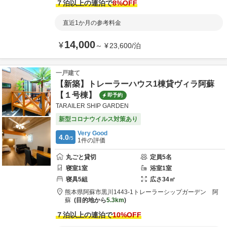
７泊以上の連泊で
8
%OFF
直近1か月の参考料金
14,000
¥
～
¥
23,600
/
泊
一戸建て
【新築】トレーラーハウス1棟貸ヴィラ阿蘇
【１号棟】
即予約
TARAILER SHIP GARDEN
新型コロナウイルス対策あり
Very Good
4.0
/5
1
件の評価
丸ごと貸切
定員
5
名
寝室
1
室
浴室
1
室
寝具
5
組
広さ
34
㎡
熊本県
阿蘇市
黒川1443-1
トレーラーシップガーデン 阿
蘇
目的地から
5.3km
７泊以上の連泊で
10
%OFF