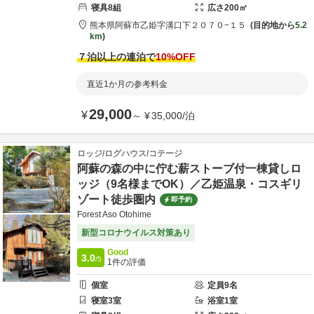
寝具
8
組
広さ
200
㎡
熊本県
阿蘇市
乙姫字溝口下２０７０−１５
目的地から
5.2
km
７泊以上の連泊で
10
%OFF
直近1か月の参考料金
29,000
¥
～
¥
35,000
/
泊
ロッジ/ログハウス/コテージ
阿蘇の森の中に佇む薪ストーブ付一棟貸しロ
ッジ（9名様までOK）／乙姫温泉・コスギリ
ゾート徒歩圏内
即予約
Forest Aso Otohime
新型コロナウイルス対策あり
Good
3.0
/5
1
件の評価
個室
定員
9
名
寝室
3
室
浴室
1
室