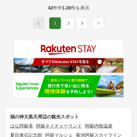
42
件中
1-20
件を表示
1
2
3
福の神大黒天周辺の観光スポット
はな阿蘇美
阿蘇ネイチャーランド
阿蘇内牧温泉
夏目漱石記念館
阿蘇マルシェ
菊池阿蘇スカイライン