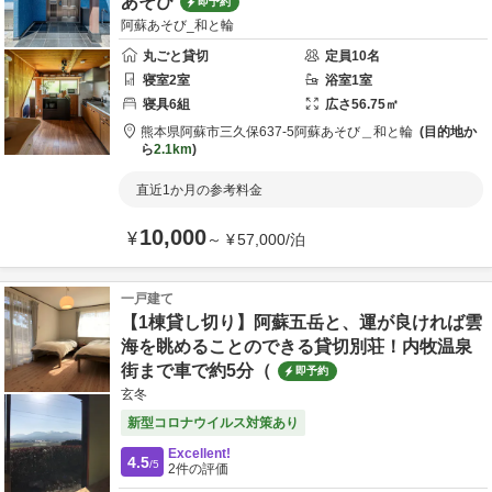
あそび
即予約
阿蘇あそび_和と輪
丸ごと貸切
定員
10
名
寝室
2
室
浴室
1
室
寝具
6
組
広さ
56.75
㎡
熊本県
阿蘇市
三久保637-5
阿蘇あそび＿和と輪
目的地か
ら
2.1km
直近1か月の参考料金
10,000
¥
～
¥
57,000
/
泊
一戸建て
【1棟貸し切り】阿蘇五岳と、運が良ければ雲
海を眺めることのできる貸切別荘！内牧温泉
街まで車で約5分（
即予約
玄冬
新型コロナウイルス対策あり
Excellent!
4.5
/5
2
件の評価