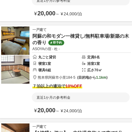
直近1か月の参考料金
20,000
¥
～
¥
24,000
/
泊
一戸建て
阿蘇の和モダン一棟貸し/無料駐車場/新築の木
の香り
即予約
ASOYAの宿 - 杜 -
丸ごと貸切
定員
6
名
寝室
1
室
浴室
1
室
寝具
6
組
広さ
70
㎡
熊本県
阿蘇市
小里184-5
目的地から
1.1km
７泊以上の連泊で
10
%OFF
直近1か月の参考料金
20,000
¥
～
¥
24,000
/
泊
一戸建て