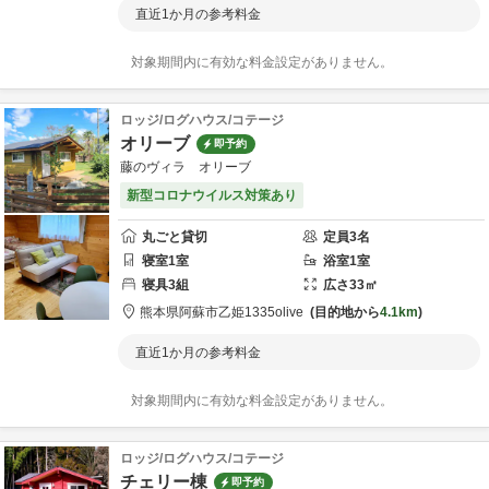
直近1か月の参考料金
対象期間内に有効な料金設定がありません。
ロッジ/ログハウス/コテージ
オリーブ
即予約
藤のヴィラ オリーブ
新型コロナウイルス対策あり
丸ごと貸切
定員
3
名
寝室
1
室
浴室
1
室
寝具
3
組
広さ
33
㎡
熊本県
阿蘇市
乙姫1335
olive
目的地から
4.1km
直近1か月の参考料金
対象期間内に有効な料金設定がありません。
ロッジ/ログハウス/コテージ
チェリー棟
即予約