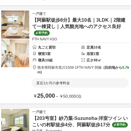
一戸建て
【阿蘇駅徒歩8分】最大10名｜3LDK｜2階建
て一棟貸し｜人気観光地へのアクセス良好
即予約
FTH NAVY ASO
丸ごと貸切
定員
10
名
寝室
3
室
浴室
1
室
寝具
10
組
広さ
98
㎡
熊本県
阿蘇市
黒川1508-1
FTH NAVY 阿蘇
目的地から
5.7k
m
直近1か月の参考料金
25,000
¥
～
¥
50,000
/
泊
一戸建て
【203号室】紗乃葉-Suzunoha-洋室ツイン い
こいの村駅徒歩4分、阿蘇駅徒歩17分
即予約