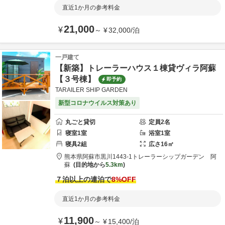
直近1か月の参考料金
21,000
¥
～
¥
32,000
/
泊
一戸建て
【新築】トレーラーハウス１棟貸ヴィラ阿蘇
【３号棟】
即予約
TARAILER SHIP GARDEN
新型コロナウイルス対策あり
丸ごと貸切
定員
2
名
寝室
1
室
浴室
1
室
寝具
2
組
広さ
16
㎡
熊本県
阿蘇市
黒川1443-1
トレーラーシップガーデン 阿
蘇
目的地から
5.3km
７泊以上の連泊で
8
%OFF
直近1か月の参考料金
11,900
¥
～
¥
15,400
/
泊