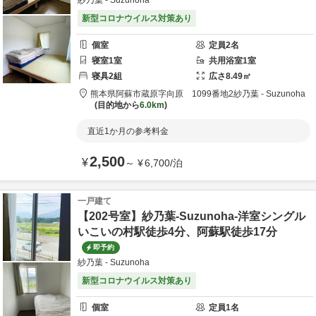
紗乃葉 - Suzunoha
新型コロナウイルス対策あり
個室
定員
2
名
寝室
1
室
共用
浴室
1
室
寝具
2
組
広さ
8.49
㎡
熊本県
阿蘇市
蔵原字向原 1099番地2
紗乃葉 - Suzunoha
目的地から
6.0km
直近1か月の参考料金
2,500
¥
～
¥
6,700
/
泊
一戸建て
【202号室】紗乃葉-Suzunoha-洋室シングル
いこいの村駅徒歩4分、阿蘇駅徒歩17分
即予約
紗乃葉 - Suzunoha
新型コロナウイルス対策あり
個室
定員
1
名