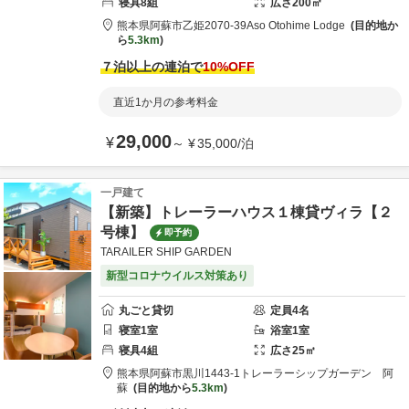
寝具
8
組
広さ
200
㎡
熊本県
阿蘇市
乙姫2070-39
Aso Otohime Lodge
目的地か
ら
5.3km
７泊以上の連泊で
10
%OFF
直近1か月の参考料金
29,000
¥
～
¥
35,000
/
泊
一戸建て
【新築】トレーラーハウス１棟貸ヴィラ【２
号棟】
即予約
TARAILER SHIP GARDEN
新型コロナウイルス対策あり
丸ごと貸切
定員
4
名
寝室
1
室
浴室
1
室
寝具
4
組
広さ
25
㎡
熊本県
阿蘇市
黒川1443-1
トレーラーシップガーデン 阿
蘇
目的地から
5.3km