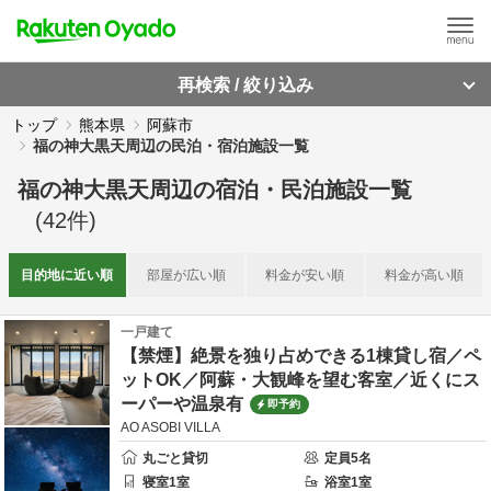
再検索 / 絞り込み
トップ
熊本県
阿蘇市
福の神大黒天周辺の民泊・宿泊施設一覧
福の神大黒天周辺
の
宿泊・民泊施設一覧
(
42
件)
目的地に
近い順
部屋が
広い順
料金が
安い順
料金が
高い順
一戸建て
【禁煙】絶景を独り占めできる1棟貸し宿／ペ
ットOK／阿蘇・大観峰を望む客室／近くにス
ーパーや温泉有
即予約
AO ASOBI VILLA
丸ごと貸切
定員
5
名
寝室
1
室
浴室
1
室