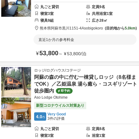
丸ごと貸切
定員
9
名
寝室
3
室
共用
浴室
1
室
寝具
9
組
広さ
28
㎡
熊本県
阿蘇市
黒川1151-4
Asobigokoro
目的地から
5.0km
直近1か月の参考料金
53,800
¥
～
¥
53,800
/
泊
ロッジ/ログハウス/コテージ
阿蘇の森の中に佇む一棟貸しロッジ（8名様ま
でOK）／乙姫温泉 湯ら癒ら・コスギリゾート
徒歩圏内
即予約
Aso Lodge Otohime
新型コロナウイルス対策あり
Very Good
4.0
/5
3
件の評価
丸ごと貸切
定員
8
名
寝室
3
室
浴室
1
室