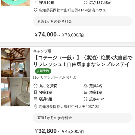
寝具
10
組
広さ
137.48
㎡
高知県
長岡郡
本山町吉野414-4
清流ハウス
直近1か月の参考料金
74,000
¥
～
¥
78,000
/
泊
キャンプ場
【コテージ（一般）】〈素泊〉絶景×大自然で
リフレッシュ！自由気ままなシンプルステイ
即予約
ゆとりすとパークおおとよ
丸ごと貸切
定員
4
名
寝室
1
室
浴室
1
室
寝具
6
組
広さ
40
㎡
高知県
長岡郡
大豊町中村大王4037-25
直近1か月の参考料金
32,800
¥
～
¥
45,200
/
泊