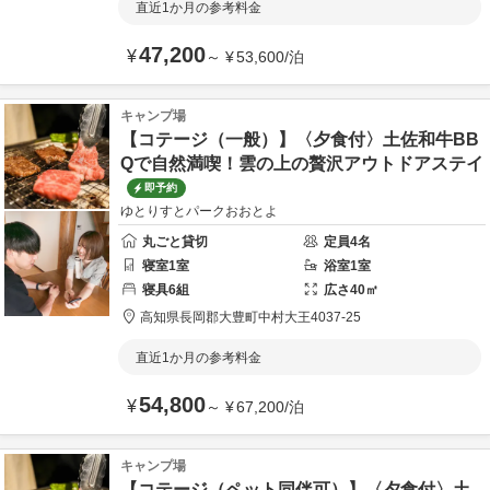
直近1か月の参考料金
47,200
¥
～
¥
53,600
/
泊
キャンプ場
【コテージ（一般）】〈夕食付〉土佐和牛BB
Qで自然満喫！雲の上の贅沢アウトドアステイ
即予約
ゆとりすとパークおおとよ
丸ごと貸切
定員
4
名
寝室
1
室
浴室
1
室
寝具
6
組
広さ
40
㎡
高知県
長岡郡
大豊町中村大王4037-25
直近1か月の参考料金
54,800
¥
～
¥
67,200
/
泊
キャンプ場
【コテージ（ペット同伴可）】〈夕食付〉土