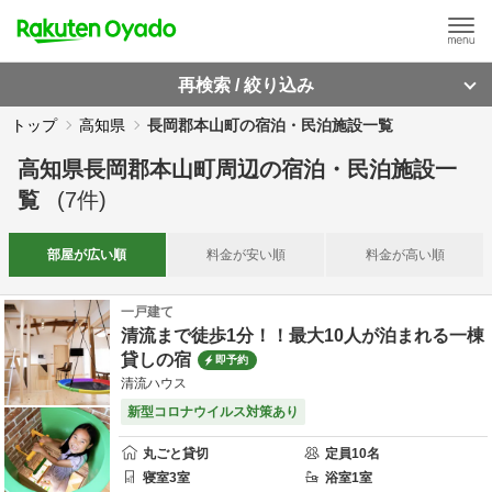
再検索 / 絞り込み
トップ
高知県
長岡郡本山町の宿泊・民泊施設一覧
高知県長岡郡本山町周辺
の
宿泊・民泊施設一
覧
(
7
件)
部屋が
広い順
料金が
安い順
料金が
高い順
一戸建て
清流まで徒歩1分！！最大10人が泊まれる一棟
貸しの宿
即予約
清流ハウス
新型コロナウイルス対策あり
丸ごと貸切
定員
10
名
寝室
3
室
浴室
1
室