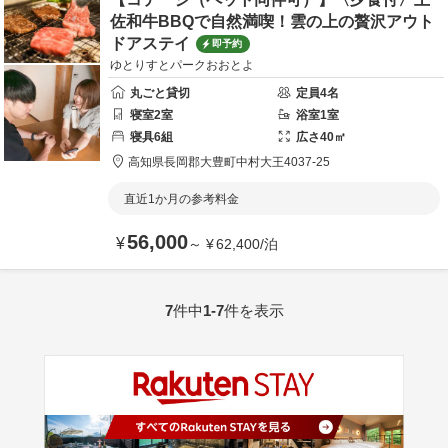
佐和牛BBQで自然満喫！雲の上の贅沢アウト
ドアステイ
即予約
ゆとりすとパークおおとよ
丸ごと貸切
定員
4
名
寝室
2
室
浴室
1
室
寝具
6
組
広さ
40
㎡
高知県
長岡郡
大豊町中村大王4037-25
直近1か月の参考料金
56,000
¥
～
¥
62,400
/
泊
7
件中
1-7
件を表示