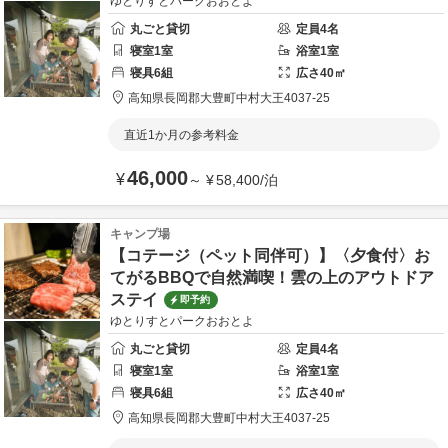
ゆとりすとパークおおとよ
丸ごと貸切
定員
4
名
寝室
1
室
浴室
1
室
寝具
6
組
広さ
40
㎡
高知県
長岡郡
大豊町中村大王4037-25
直近1か月の参考料金
46,000
¥
～
¥
58,400
/
泊
キャンプ場
【コテージ（ペット同伴可）】〈夕食付〉お
てがるBBQで自然満喫！雲の上のアウトドア
ステイ
即予約
ゆとりすとパークおおとよ
丸ごと貸切
定員
4
名
寝室
1
室
浴室
1
室
寝具
6
組
広さ
40
㎡
高知県
長岡郡
大豊町中村大王4037-25