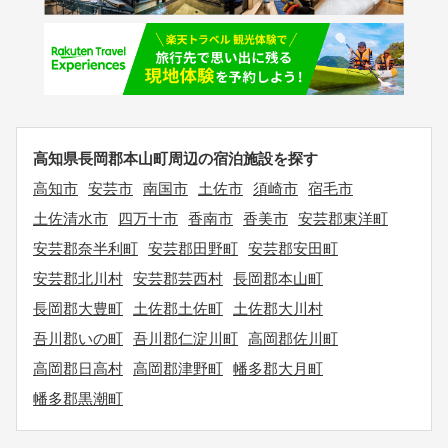
高知県長岡郡本山町周辺の宿泊施設を探す
高知市
安芸市
南国市
土佐市
須崎市
宿毛市
土佐清水市
四万十市
香南市
香美市
安芸郡東洋町
安芸郡奈半利町
安芸郡田野町
安芸郡安田町
安芸郡北川村
安芸郡芸西村
長岡郡本山町
長岡郡大豊町
土佐郡土佐町
土佐郡大川村
吾川郡いの町
吾川郡仁淀川町
高岡郡佐川町
高岡郡日高村
高岡郡津野町
幡多郡大月町
幡多郡黒潮町