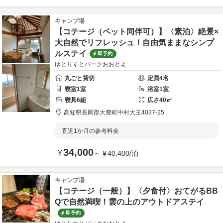
キャンプ場
【コテージ（ペット同伴可）】〈素泊〉絶景×
大自然でリフレッシュ！自由気ままなシンプ
ルステイ
即予約
ゆとりすとパークおおとよ
丸ごと貸切
定員
4
名
寝室
1
室
浴室
1
室
寝具
6
組
広さ
40
㎡
高知県
長岡郡
大豊町中村大王4037-25
直近1か月の参考料金
34,000
¥
～
¥
40,400
/
泊
キャンプ場
【コテージ（一般）】〈夕食付〉おてがるBB
Qで自然満喫！雲の上のアウトドアステイ
即予約