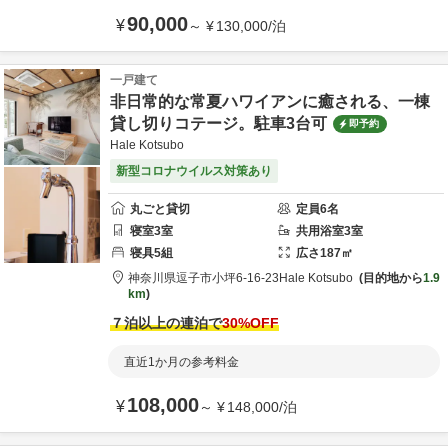
90,000
¥
～
¥
130,000
/
泊
一戸建て
非日常的な常夏ハワイアンに癒される、一棟
貸し切りコテージ。駐車3台可
即予約
Hale Kotsubo
新型コロナウイルス対策あり
丸ごと貸切
定員
6
名
寝室
3
室
共用
浴室
3
室
寝具
5
組
広さ
187
㎡
神奈川県
逗子市
小坪6-16-23
Hale Kotsubo
目的地から
1.9
km
７泊以上の連泊で
30
%OFF
直近1か月の参考料金
108,000
¥
～
¥
148,000
/
泊