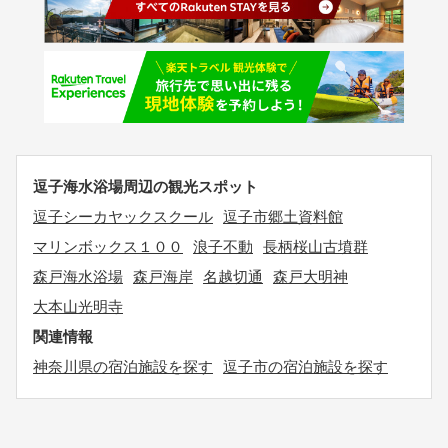
逗子海水浴場周辺の観光スポット
逗子シーカヤックスクール
逗子市郷土資料館
マリンボックス１００
浪子不動
長柄桜山古墳群
森戸海水浴場
森戸海岸
名越切通
森戸大明神
大本山光明寺
関連情報
神奈川県の宿泊施設を探す
逗子市の宿泊施設を探す