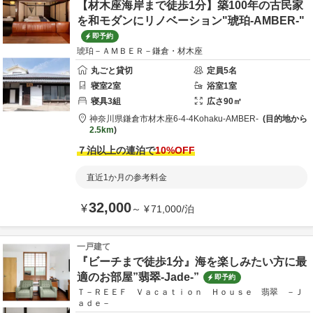
【材木座海岸まで徒歩1分】築100年の古民家
を和モダンにリノベーション"琥珀-AMBER-"
即予約
琥珀－ＡＭＢＥＲ－鎌倉・材木座
丸ごと貸切
定員
5
名
寝室
2
室
浴室
1
室
寝具
3
組
広さ
90
㎡
神奈川県
鎌倉市
材木座6-4-4
Kohaku-AMBER-
目的地から
2.5km
７泊以上の連泊で
10
%OFF
直近1か月の参考料金
32,000
¥
～
¥
71,000
/
泊
一戸建て
『ビーチまで徒歩1分』海を楽しみたい方に最
適のお部屋”翡翠-Jade-”
即予約
Ｔ－ＲＥＥＦ Ｖａｃａｔｉｏｎ Ｈｏｕｓｅ 翡翠 －Ｊ
ａｄｅ－