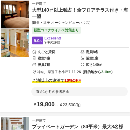
一戸建て
大型140㎡以上独占！全フロアテラス付き・海
一望
[鎌倉・逗子 オーシャンビューハウス]
新型コロナウイルス対策あり
Excellent!
5.0
/5
9
件の評価
丸ごと貸切
定員
8
名
寝室
4
室
浴室
1
室
寝具
7
組
広さ
140
㎡
神奈川県
逗子市
小坪7-11-26
目的地から
2.1km
７泊以上の連泊で
10
%OFF
直近1か月の参考料金
19,800
¥
～
¥
23,500
/
泊
一戸建て
プライベートガーデン（80平米）最大8名様