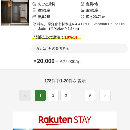
丸ごと貸切
定員
2
名
寝室
1
室
浴室
1
室
寝具
2
組
広さ
23.71
㎡
神奈川県
鎌倉市
材木座6-4-4
T-REEF Vacation House Hisui
-Jade-
目的地から
2.5km
７泊以上の連泊で
10
%OFF
直近1か月の参考料金
20,000
¥
～
¥
27,000
/
泊
178
件中
1-20
件を表示
1
2
3
9
…