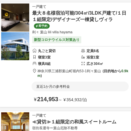
一戸建て
最大８名様宿泊可能/304㎡/3LDK戸建て/１日
１組限定/デザイナーズ一棟貸しヴィラ
即予約
利々 葉山 lili villa hayama
新型コロナウイルス対策あり
丸ごと貸切
定員
8
名
寝室
3
室
浴室
1
室
寝具
8
組
広さ
304
㎡
神奈川県
三浦郡
葉山町堀内53-1
利々葉山
目的地から
0.9k
m
直近1か月の参考料金
214,953
¥
～
¥
354,932
/
泊
一戸建て
≪貸切≫１組限定の和風スイートルーム
宿坊長運寺ー葉山厄除不動尊