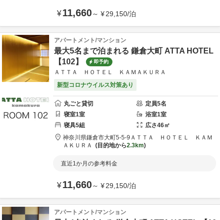
11,660
¥
～
¥
29,150
/
泊
アパートメント/マンション
最大5名まで泊まれる 鎌倉大町 ATTA HOTEL
【102】
即予約
ＡＴＴＡ ＨＯＴＥＬ ＫＡＭＡＫＵＲＡ
新型コロナウイルス対策あり
丸ごと貸切
定員
5
名
寝室
1
室
浴室
1
室
寝具
5
組
広さ
46
㎡
神奈川県
鎌倉市
大町5-5-9
ＡＴＴＡ ＨＯＴＥＬ ＫＡＭ
ＡＫＵＲＡ
目的地から
2.3km
直近1か月の参考料金
11,660
¥
～
¥
29,150
/
泊
アパートメント/マンション