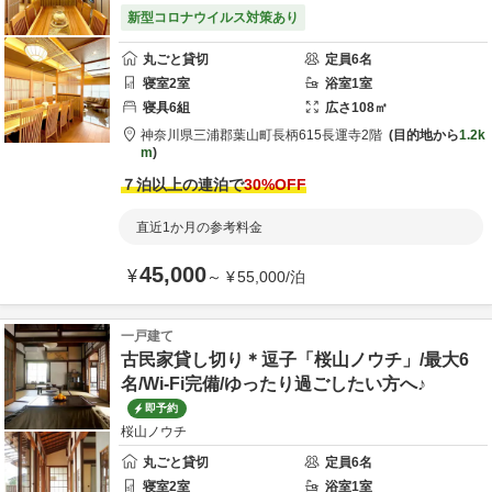
新型コロナウイルス対策あり
丸ごと貸切
定員
6
名
寝室
2
室
浴室
1
室
寝具
6
組
広さ
108
㎡
神奈川県
三浦郡
葉山町長柄615
長運寺2階
目的地から
1.2k
m
７泊以上の連泊で
30
%OFF
直近1か月の参考料金
45,000
¥
～
¥
55,000
/
泊
一戸建て
古民家貸し切り＊逗子「桜山ノウチ」/最大6
名/Wi-Fi完備/ゆったり過ごしたい方へ♪
即予約
桜山ノウチ
丸ごと貸切
定員
6
名
寝室
2
室
浴室
1
室