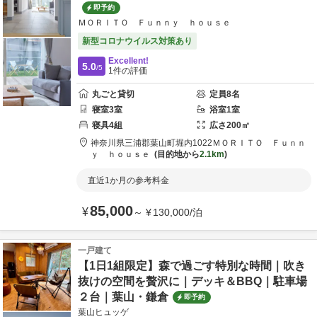
即予約
ＭＯＲＩＴＯ Ｆｕｎｎｙ ｈｏｕｓｅ
新型コロナウイルス対策あり
Excellent!
5.0
/5
1
件の評価
丸ごと貸切
定員
8
名
寝室
3
室
浴室
1
室
寝具
4
組
広さ
200
㎡
神奈川県
三浦郡
葉山町堀内1022
ＭＯＲＩＴＯ Ｆｕｎｎ
ｙ ｈｏｕｓｅ
目的地から
2.1km
直近1か月の参考料金
85,000
¥
～
¥
130,000
/
泊
一戸建て
【1日1組限定】森で過ごす特別な時間｜吹き
抜けの空間を贅沢に｜デッキ＆BBQ｜駐車場
２台｜葉山・鎌倉
即予約
葉山ヒュッゲ