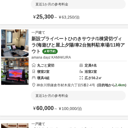
直近1か月の参考料金
25,300
¥
～
¥
63,250
/
泊
一戸建て
新設プライベートひのきサウナ/1棟貸切ヴィ
ラ/海遊びと屋上夕陽/車2台無料駐車場/11時ア
ウト
即予約
amana dayz KAMAKURA
丸ごと貸切
定員
4
名
寝室
2
室
浴室
2
室
寝具
4
組
広さ
56.2
㎡
神奈川県
鎌倉市
材木座六丁目5番2-4号
目的地から
2.4km
直近1か月の参考料金
60,000
¥
～
¥
100,000
/
泊
一戸建て