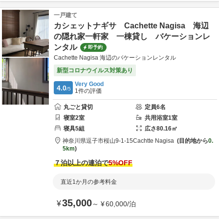
一戸建て
カシェットナギサ Cachette Nagisa 海辺
の隠れ家一軒家 一棟貸し バケーションレ
ンタル
即予約
Cachette Nagisa 海辺のバケーションレンタル
新型コロナウイルス対策あり
Very Good
4.0
/5
1
件の評価
丸ごと貸切
定員
6
名
寝室
2
室
共用
浴室
1
室
寝具
5
組
広さ
80.16
㎡
神奈川県
逗子市
桜山9-1-15
Cachtte Nagisa
目的地から
0.
5km
７泊以上の連泊で
5
%OFF
直近1か月の参考料金
35,000
¥
～
¥
60,000
/
泊