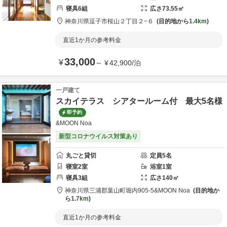
寝具
6
組
広さ
73.55
㎡
神奈川県
逗子市
桜山２丁目２−６
目的地から
1.4km
直近1か月の参考料金
33,000
¥
～
¥
42,900
/
泊
一戸建て
スカイテラス シアタールーム付 最大5名様
即予約
&MOON Noa
新型コロナウイルス対策あり
丸ごと貸切
定員
5
名
寝室
2
室
浴室
1
室
寝具
3
組
広さ
140
㎡
神奈川県
三浦郡
葉山町堀内905-5
&MOON Noa
目的地か
ら
1.7km
直近1か月の参考料金