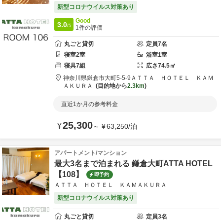
新型コロナウイルス対策あり
Good
3.0
/5
1
件の評価
丸ごと貸切
定員
7
名
寝室
2
室
浴室
1
室
寝具
7
組
広さ
74.5
㎡
神奈川県
鎌倉市
大町5-5-9
ＡＴＴＡ ＨＯＴＥＬ ＫＡＭ
ＡＫＵＲＡ
目的地から
2.3km
直近1か月の参考料金
25,300
¥
～
¥
63,250
/
泊
アパートメント/マンション
最大3名まで泊まれる 鎌倉大町ATTA HOTEL
【108】
即予約
ＡＴＴＡ ＨＯＴＥＬ ＫＡＭＡＫＵＲＡ
新型コロナウイルス対策あり
丸ごと貸切
定員
3
名