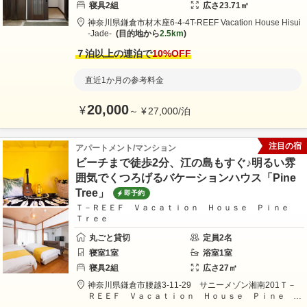
寝具
2
組
広さ
23.71
㎡
神奈川県
鎌倉市
材木座6-4-4
T-REEF Vacation House Hisui
-Jade-
目的地から
2.5km
７泊以上の連泊で
10
%OFF
直近1か月の参考料金
20,000
¥
～
¥
27,000
/
泊
注目の宿
アパートメント/マンション
ビーチまで徒歩2分、江の島もすぐ♪明るい雰
囲気でくつろげるバケーションハウス「Pine
Tree」
即予約
Ｔ－ＲＥＥＦ Ｖａｃａｔｉｏｎ Ｈｏｕｓｅ Ｐｉｎｅ
Ｔｒｅｅ
丸ごと貸切
定員
2
名
寝室
1
室
浴室
1
室
寝具
2
組
広さ
27
㎡
神奈川県
鎌倉市
腰越3-11-29 サニーメゾン湘南201
Ｔ－
ＲＥＥＦ Ｖａｃａｔｉｏｎ Ｈｏｕｓｅ Ｐｉｎｅ Ｔ