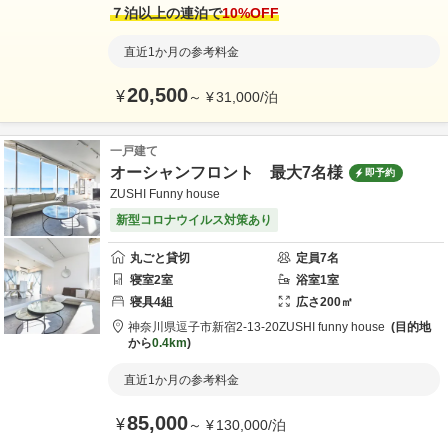
ｒｅｅ
目的地から
7.8km
７泊以上の連泊で
10
%OFF
直近1か月の参考料金
20,500
¥
～
¥
31,000
/
泊
一戸建て
オーシャンフロント 最大7名様
即予約
ZUSHI Funny house
新型コロナウイルス対策あり
丸ごと貸切
定員
7
名
寝室
2
室
浴室
1
室
寝具
4
組
広さ
200
㎡
神奈川県
逗子市
新宿2-13‐20
ZUSHI funny house
目的地
から
0.4km
直近1か月の参考料金
85,000
¥
～
¥
130,000
/
泊