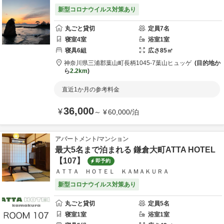
新型コロナウイルス対策あり
丸ごと貸切
定員
7
名
寝室
4
室
浴室
1
室
寝具
6
組
広さ
85
㎡
神奈川県
三浦郡
葉山町長柄1045-7
葉山ヒュッゲ
目的地か
ら
2.2km
直近1か月の参考料金
36,000
¥
～
¥
60,000
/
泊
アパートメント/マンション
最大5名まで泊まれる 鎌倉大町ATTA HOTEL
【107】
即予約
ＡＴＴＡ ＨＯＴＥＬ ＫＡＭＡＫＵＲＡ
新型コロナウイルス対策あり
丸ごと貸切
定員
5
名
寝室
1
室
浴室
1
室