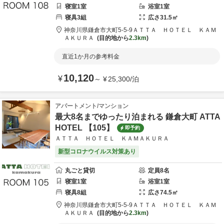
寝室
1
室
浴室
1
室
寝具
3
組
広さ
31.5
㎡
神奈川県
鎌倉市
大町5-5-9
ＡＴＴＡ ＨＯＴＥＬ ＫＡＭ
ＡＫＵＲＡ
目的地から
2.3km
直近1か月の参考料金
10,120
¥
～
¥
25,300
/
泊
アパートメント/マンション
最大8名までゆったり泊まれる 鎌倉大町 ATTA
HOTEL 【105】
即予約
ＡＴＴＡ ＨＯＴＥＬ ＫＡＭＡＫＵＲＡ
新型コロナウイルス対策あり
丸ごと貸切
定員
8
名
寝室
1
室
浴室
1
室
寝具
8
組
広さ
74.5
㎡
神奈川県
鎌倉市
大町5-5-9
ＡＴＴＡ ＨＯＴＥＬ ＫＡＭ
ＡＫＵＲＡ
目的地から
2.3km