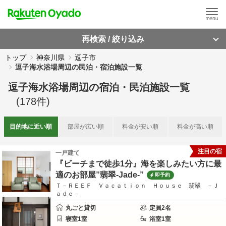
再検索 / 絞り込み
トップ
神奈川県
逗子市
逗子海水浴場周辺の民泊・宿泊施設一覧
逗子海水浴場周辺
の
宿泊・民泊施設一覧
(
178
件)
目的地に
近い順
部屋が
広い順
料金が
安い順
料金が
高い順
注目の宿
一戸建て
『ビーチまで徒歩1分』海を楽しみたい方に最
適のお部屋”翡翠-Jade-”
即予約
Ｔ－ＲＥＥＦ Ｖａｃａｔｉｏｎ Ｈｏｕｓｅ 翡翠 －Ｊ
ａｄｅ－
丸ごと貸切
定員
2
名
寝室
1
室
浴室
1
室