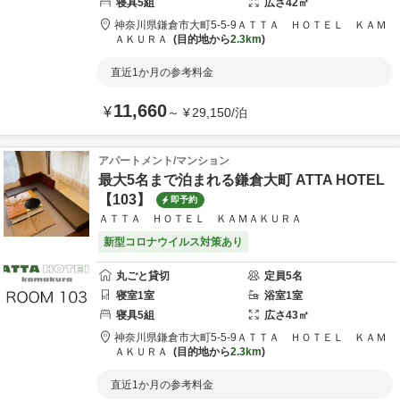
寝具
5
組
広さ
42
㎡
神奈川県
鎌倉市
大町5-5-9
ＡＴＴＡ ＨＯＴＥＬ ＫＡＭ
ＡＫＵＲＡ
目的地から
2.3km
直近1か月の参考料金
11,660
¥
～
¥
29,150
/
泊
アパートメント/マンション
最大5名まで泊まれる鎌倉大町 ATTA HOTEL
【103】
即予約
ＡＴＴＡ ＨＯＴＥＬ ＫＡＭＡＫＵＲＡ
新型コロナウイルス対策あり
丸ごと貸切
定員
5
名
寝室
1
室
浴室
1
室
寝具
5
組
広さ
43
㎡
神奈川県
鎌倉市
大町5-5-9
ＡＴＴＡ ＨＯＴＥＬ ＫＡＭ
ＡＫＵＲＡ
目的地から
2.3km
直近1か月の参考料金