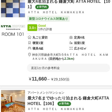
最大4名泊まれる 鎌倉大町 ATTA HOTEL 【10
1】
即予約
ＡＴＴＡ ＨＯＴＥＬ ＫＡＭＡＫＵＲＡ
新型コロナウイルス対策あり
Good
3.0
/5
1
件の評価
丸ごと貸切
定員
4
名
寝室
1
室
浴室
1
室
寝具
4
組
広さ
42
㎡
神奈川県
鎌倉市
大町5-5-9
ＡＴＴＡ ＨＯＴＥＬ ＫＡＭ
ＡＫＵＲＡ
目的地から
2.3km
直近1か月の参考料金
11,660
¥
～
¥
29,150
/
泊
アパートメント/マンション
最大7名までゆったり泊まれる 鎌倉大町ATTA
HOTEL【106】
即予約
ＡＴＴＡ ＨＯＴＥＬ ＫＡＭＡＫＵＲＡ