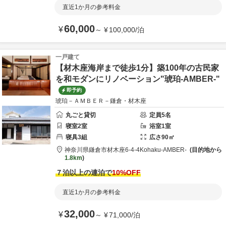
直近1か月の参考料金
60,000
¥
～
¥
100,000
/
泊
一戸建て
【材木座海岸まで徒歩1分】築100年の古民家
を和モダンにリノベーション"琥珀-AMBER-"
即予約
琥珀－ＡＭＢＥＲ－鎌倉・材木座
丸ごと貸切
定員
5
名
寝室
2
室
浴室
1
室
寝具
3
組
広さ
90
㎡
神奈川県
鎌倉市
材木座6-4-4
Kohaku-AMBER-
目的地から
1.8km
７泊以上の連泊で
10
%OFF
直近1か月の参考料金
32,000
¥
～
¥
71,000
/
泊