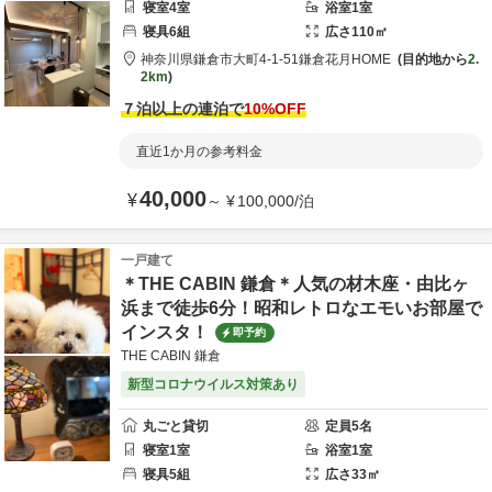
寝室
4
室
浴室
1
室
寝具
6
組
広さ
110
㎡
神奈川県
鎌倉市
大町4-1-51
鎌倉花月HOME
目的地から
2.
2km
７泊以上の連泊で
10
%OFF
直近1か月の参考料金
40,000
¥
～
¥
100,000
/
泊
一戸建て
＊THE CABIN 鎌倉＊人気の材木座・由比ヶ
浜まで徒歩6分！昭和レトロなエモいお部屋で
インスタ！
即予約
THE CABIN 鎌倉
新型コロナウイルス対策あり
丸ごと貸切
定員
5
名
寝室
1
室
浴室
1
室
寝具
5
組
広さ
33
㎡