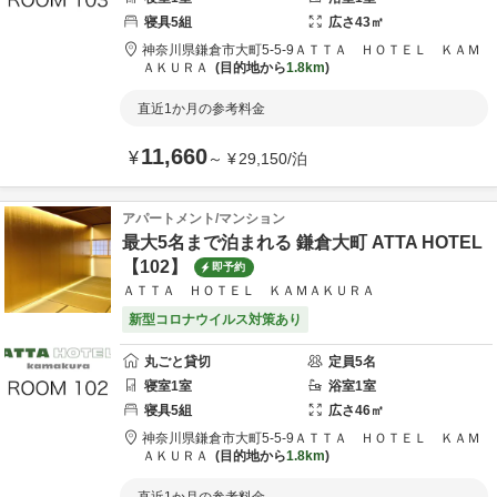
寝具
5
組
広さ
43
㎡
神奈川県
鎌倉市
大町5-5-9
ＡＴＴＡ ＨＯＴＥＬ ＫＡＭ
ＡＫＵＲＡ
目的地から
1.8km
直近1か月の参考料金
11,660
¥
～
¥
29,150
/
泊
アパートメント/マンション
最大5名まで泊まれる 鎌倉大町 ATTA HOTEL
【102】
即予約
ＡＴＴＡ ＨＯＴＥＬ ＫＡＭＡＫＵＲＡ
新型コロナウイルス対策あり
丸ごと貸切
定員
5
名
寝室
1
室
浴室
1
室
寝具
5
組
広さ
46
㎡
神奈川県
鎌倉市
大町5-5-9
ＡＴＴＡ ＨＯＴＥＬ ＫＡＭ
ＡＫＵＲＡ
目的地から
1.8km