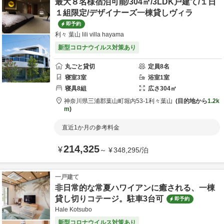
最大８名様宿泊可能/304㎡/3LDK戸建て/１日
１組限定/デザイナーズ一棟貸しヴィラ
即予約
利々 葉山 lili villa hayama
新型コロナウイルス対策あり
丸ごと貸切
定員
8
名
寝室
3
室
浴室
1
室
寝具
8
組
広さ
304
㎡
神奈川県
三浦郡
葉山町堀内53-1
利々葉山
目的地から
1.2k
m
直近1か月の参考料金
214,325
¥
～
¥
348,295
/
泊
一戸建て
非日常的な常夏ハワイアンに癒される、一棟
貸し切りコテージ。駐車3台可
即予約
Hale Kotsubo
新型コロナウイルス対策あり