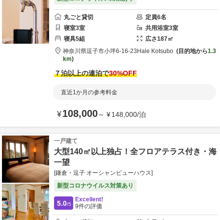
丸ごと貸切
定員
6
名
寝室
3
室
共用
浴室
3
室
寝具
5
組
広さ
187
㎡
神奈川県
逗子市
小坪6-16-23
Hale Kotsubo
目的地から
1.3
km
７泊以上の連泊で
30
%OFF
直近1か月の参考料金
108,000
¥
～
¥
148,000
/
泊
一戸建て
大型140㎡以上独占！全フロアテラス付き・海
一望
[鎌倉・逗子 オーシャンビューハウス]
新型コロナウイルス対策あり
Excellent!
5.0
/5
9
件の評価