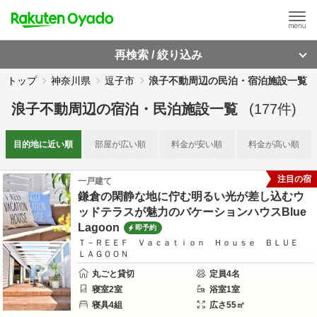
再検索 / 絞り込み
トップ
神奈川県
逗子市
浪子不動周辺の民泊・宿泊施設一覧
浪子不動周辺
の
宿泊・民泊施設一覧
(
177
件)
目的地に
近い順
部屋が
広い順
料金が
安い順
料金が
高い順
注目の宿
一戸建て
鎌倉の閑静な地に佇む明るい光が差し込むウ
ッドテラスが魅力のバケーションハウスBlue
Lagoon
即予約
Ｔ－ＲＥＥＦ Ｖａｃａｔｉｏｎ Ｈｏｕｓｅ ＢＬＵＥ
ＬＡＧＯＯＮ
丸ごと貸切
定員
4
名
寝室
2
室
浴室
1
室
寝具
4
組
広さ
55
㎡