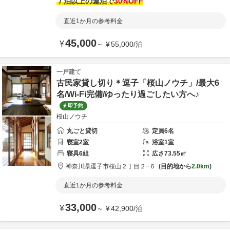
７泊以上の連泊で
30
%OFF
直近1か月の参考料金
45,000
¥
～
¥
55,000
/
泊
一戸建て
古民家貸し切り＊逗子「桜山ノウチ」/最大6
名/Wi-Fi完備/ゆったり過ごしたい方へ♪
即予約
桜山ノウチ
丸ごと貸切
定員
6
名
寝室
2
室
浴室
1
室
寝具
6
組
広さ
73.55
㎡
神奈川県
逗子市
桜山２丁目２−６
目的地から
2.0km
直近1か月の参考料金
33,000
¥
～
¥
42,900
/
泊