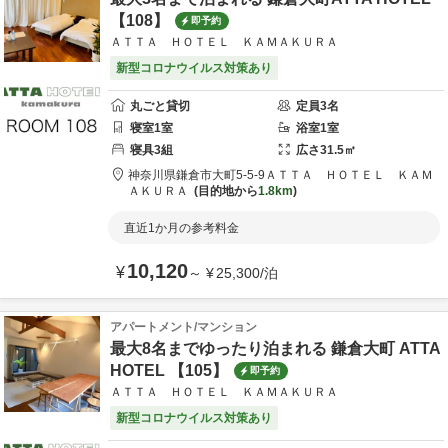
【108】
即予約
ＡＴＴＡ ＨＯＴＥＬ ＫＡＭＡＫＵＲＡ
新型コロナウイルス対策あり
丸ごと貸切
定員
3
名
寝室
1
室
浴室
1
室
寝具
3
組
広さ
31.5
㎡
神奈川県
鎌倉市
大町5-5-9
ＡＴＴＡ ＨＯＴＥＬ ＫＡＭ
ＡＫＵＲＡ
目的地から
1.8km
直近1か月の参考料金
10,120
¥
～
¥
25,300
/
泊
アパートメント/マンション
最大8名までゆったり泊まれる 鎌倉大町 ATTA
HOTEL 【105】
即予約
ＡＴＴＡ ＨＯＴＥＬ ＫＡＭＡＫＵＲＡ
新型コロナウイルス対策あり