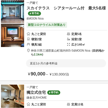
一戸建て
スカイテラス シアタールーム付 最大5名様
即予約
&MOON Noa
新型コロナウイルス対策あり
丸ごと貸切
定員
5
名
寝室
2
室
浴室
1
室
寝具
3
組
広さ
140
㎡
神奈川県
三浦郡
葉山町堀内905-5
&MOON Noa
目的地か
ら
2.1km
直近1か月の参考料金
90,000
¥
～
¥
130,000
/
泊
一戸建て
獨立式住宅
即予約
鎌倉花月HOME
丸ごと貸切
定員
12
名