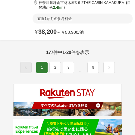
神奈川県
鎌倉市
材木座3-6-2
THE CABIN KAMAKURA
目
的地から
2.4km
直近1か月の参考料金
38,200
¥
～
¥
58,900
/
泊
177
件中
1-20
件を表示
1
2
3
9
…