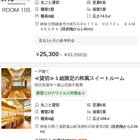
丸ごと貸切
定員
8
名
寝室
1
室
浴室
1
室
寝具
8
組
広さ
74.5
㎡
神奈川県
鎌倉市
大町5-5-9
ＡＴＴＡ ＨＯＴＥＬ ＫＡＭ
ＡＫＵＲＡ
目的地から
1.8km
直近1か月の参考料金
25,300
¥
～
¥
63,250
/
泊
一戸建て
≪貸切≫１組限定の和風スイートルーム
宿坊長運寺ー葉山厄除不動尊
新型コロナウイルス対策あり
丸ごと貸切
定員
6
名
寝室
2
室
浴室
1
室
寝具
6
組
広さ
108
㎡
神奈川県
三浦郡
葉山町長柄615
長運寺2階
目的地から
2.0k
m