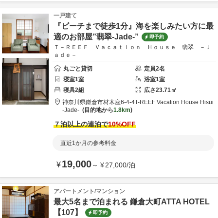
一戸建て
『ビーチまで徒歩1分』海を楽しみたい方に最
適のお部屋”翡翠-Jade-”
即予約
Ｔ－ＲＥＥＦ Ｖａｃａｔｉｏｎ Ｈｏｕｓｅ 翡翠 －Ｊ
ａｄｅ－
丸ごと貸切
定員
2
名
寝室
1
室
浴室
1
室
寝具
2
組
広さ
23.71
㎡
神奈川県
鎌倉市
材木座6-4-4
T-REEF Vacation House Hisui
-Jade-
目的地から
1.8km
７泊以上の連泊で
10
%OFF
直近1か月の参考料金
19,000
¥
～
¥
27,000
/
泊
アパートメント/マンション
最大5名まで泊まれる 鎌倉大町ATTA HOTEL
【107】
即予約