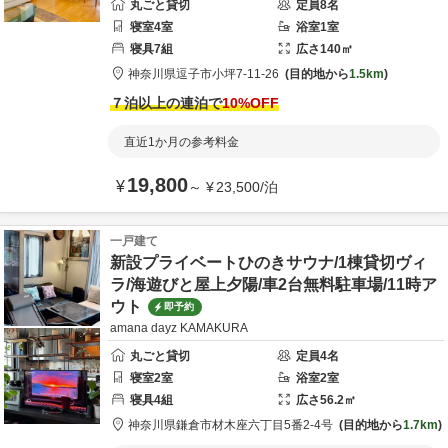
丸ごと貸切
定員
8
名
寝室
4
室
浴室
1
室
寝具
7
組
広さ
140
㎡
神奈川県
逗子市
小坪7-11-26
目的地から
1.5km
７泊以上の連泊で
10
%OFF
直近1か月の参考料金
19,800
¥
～
¥
23,500
/
泊
一戸建て
新設プライベートひのきサウナ/1棟貸切ヴィ
ラ/海遊びと屋上夕陽/車2台無料駐車場/11時ア
ウト
即予約
amana dayz KAMAKURA
丸ごと貸切
定員
4
名
寝室
2
室
浴室
2
室
寝具
4
組
広さ
56.2
㎡
神奈川県
鎌倉市
材木座六丁目5番2-4号
目的地から
1.7km