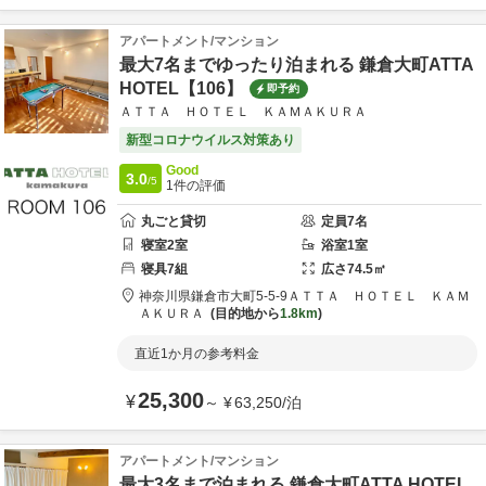
アパートメント/マンション
最大7名までゆったり泊まれる 鎌倉大町ATTA
HOTEL【106】
即予約
ＡＴＴＡ ＨＯＴＥＬ ＫＡＭＡＫＵＲＡ
新型コロナウイルス対策あり
Good
3.0
/5
1
件の評価
丸ごと貸切
定員
7
名
寝室
2
室
浴室
1
室
寝具
7
組
広さ
74.5
㎡
神奈川県
鎌倉市
大町5-5-9
ＡＴＴＡ ＨＯＴＥＬ ＫＡＭ
ＡＫＵＲＡ
目的地から
1.8km
直近1か月の参考料金
25,300
¥
～
¥
63,250
/
泊
アパートメント/マンション
最大3名まで泊まれる 鎌倉大町ATTA HOTEL