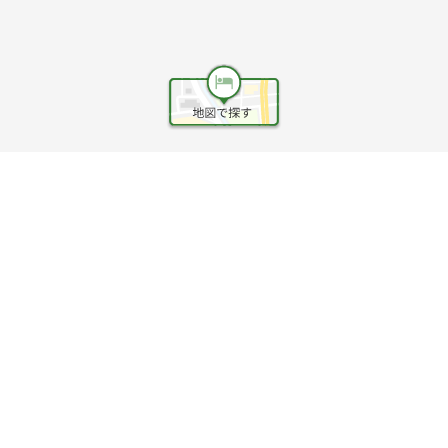
ヘルプ
利用規約
旅行業約款
旅行条件書
旅行業務取扱料金表
個人情報保護方針
会社情報
クッキーポリシー
©Rakuten Group, Inc.