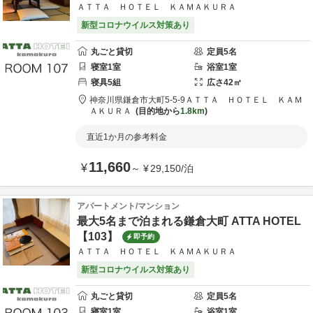
ＡＴＴＡ ＨＯＴＥＬ ＫＡＭＡＫＵＲＡ
新型コロナウイルス対策あり
丸ごと貸切
定員
5
名
寝室
1
室
浴室
1
室
寝具
5
組
広さ
42
㎡
神奈川県
鎌倉市
大町5-5-9
ＡＴＴＡ ＨＯＴＥＬ ＫＡＭ
ＡＫＵＲＡ
目的地から
1.8km
直近1か月の参考料金
11,660
¥
～
¥
29,150
/
泊
アパートメント/マンション
最大5名まで泊まれる鎌倉大町 ATTA HOTEL
【103】
即予約
ＡＴＴＡ ＨＯＴＥＬ ＫＡＭＡＫＵＲＡ
新型コロナウイルス対策あり
丸ごと貸切
定員
5
名
寝室
1
室
浴室
1
室