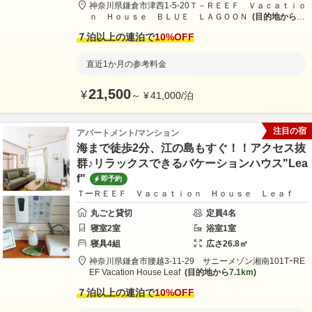
神奈川県
鎌倉市
津西1-5-20
Ｔ－ＲＥＥＦ Ｖａｃａｔｉｏ
ｎ Ｈｏｕｓｅ ＢＬＵＥ ＬＡＧＯＯＮ
目的地から
6.
2km
７泊以上の連泊で
10
%OFF
直近1か月の参考料金
21,500
¥
～
¥
41,000
/
泊
注目の宿
アパートメント/マンション
海まで徒歩2分、江の島もすぐ！！アクセス抜
群♪リラックスできるバケーションハウス"Lea
f"
即予約
ＴーＲＥＥＦ Ｖａｃａｔｉｏｎ Ｈｏｕｓｅ Ｌｅａｆ
丸ごと貸切
定員
4
名
寝室
2
室
浴室
1
室
寝具
4
組
広さ
26.8
㎡
神奈川県
鎌倉市
腰越3-11-29 サニーメゾン湘南101
TｰRE
EF Vacation House Leaf
目的地から
7.1km
７泊以上の連泊で
10
%OFF