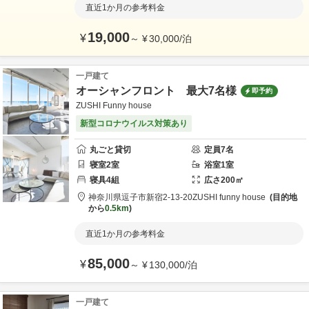
直近1か月の参考料金
19,000
¥
～
¥
30,000
/
泊
一戸建て
オーシャンフロント 最大7名様
即予約
ZUSHI Funny house
新型コロナウイルス対策あり
丸ごと貸切
定員
7
名
寝室
2
室
浴室
1
室
寝具
4
組
広さ
200
㎡
神奈川県
逗子市
新宿2-13‐20
ZUSHI funny house
目的地
から
0.5km
直近1か月の参考料金
85,000
¥
～
¥
130,000
/
泊
一戸建て