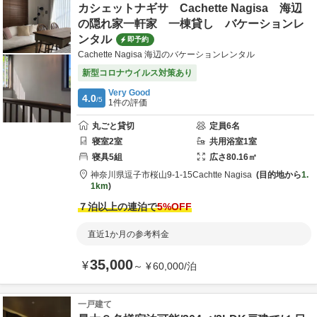
カシェットナギサ Cachette Nagisa 海辺
の隠れ家一軒家 一棟貸し バケーションレ
ンタル
即予約
Cachette Nagisa 海辺のバケーションレンタル
新型コロナウイルス対策あり
Very Good
4.0
/5
1
件の評価
丸ごと貸切
定員
6
名
寝室
2
室
共用
浴室
1
室
寝具
5
組
広さ
80.16
㎡
神奈川県
逗子市
桜山9-1-15
Cachtte Nagisa
目的地から
1.
1km
７泊以上の連泊で
5
%OFF
直近1か月の参考料金
35,000
¥
～
¥
60,000
/
泊
一戸建て