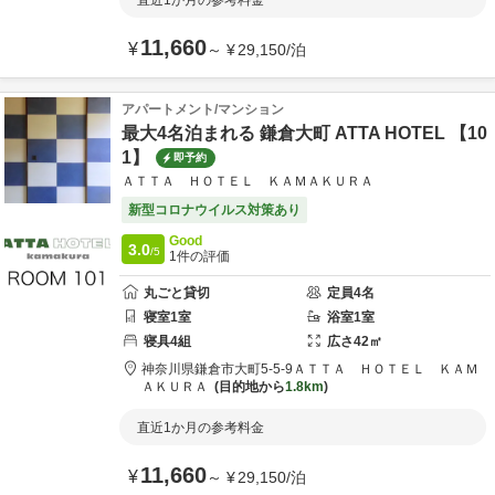
直近1か月の参考料金
11,660
¥
～
¥
29,150
/
泊
アパートメント/マンション
最大4名泊まれる 鎌倉大町 ATTA HOTEL 【10
1】
即予約
ＡＴＴＡ ＨＯＴＥＬ ＫＡＭＡＫＵＲＡ
新型コロナウイルス対策あり
Good
3.0
/5
1
件の評価
丸ごと貸切
定員
4
名
寝室
1
室
浴室
1
室
寝具
4
組
広さ
42
㎡
神奈川県
鎌倉市
大町5-5-9
ＡＴＴＡ ＨＯＴＥＬ ＫＡＭ
ＡＫＵＲＡ
目的地から
1.8km
直近1か月の参考料金
11,660
¥
～
¥
29,150
/
泊