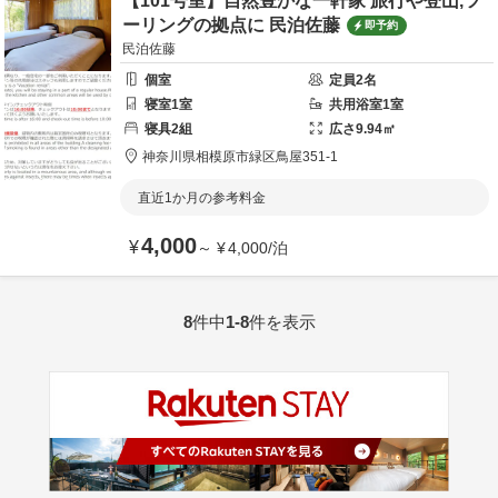
【101号室】自然豊かな一軒家 旅行や登山,ツ
ーリングの拠点に 民泊佐藤
即予約
民泊佐藤
個室
定員
2
名
寝室
1
室
共用
浴室
1
室
寝具
2
組
広さ
9.94
㎡
神奈川県
相模原市
緑区鳥屋351-1
直近1か月の参考料金
4,000
¥
～
¥
4,000
/
泊
8
件中
1-8
件を表示