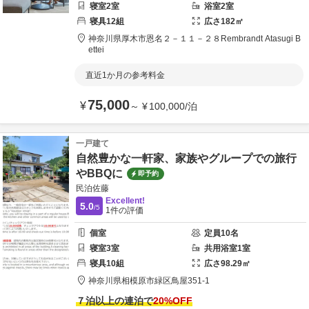
寝室
2
室
浴室
2
室
寝具
12
組
広さ
182
㎡
神奈川県
厚木市
恩名２－１１－２８
Rembrandt Atasugi B
ettei
直近1か月の参考料金
75,000
¥
～
¥
100,000
/
泊
一戸建て
自然豊かな一軒家、家族やグループでの旅行
やBBQに
即予約
民泊佐藤
Excellent!
5.0
/5
1
件の評価
個室
定員
10
名
寝室
3
室
共用
浴室
1
室
寝具
10
組
広さ
98.29
㎡
神奈川県
相模原市
緑区鳥屋351-1
７泊以上の連泊で
20
%OFF