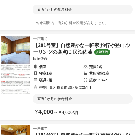
直近1か月の参考料金
対象期間内に有効な料金設定がありません。
一戸建て
【201号室】自然豊かな一軒家 旅行や登山,ツ
ーリングの拠点に 民泊佐藤
即予約
民泊佐藤
個室
定員
2
名
寝室
1
室
共用
浴室
1
室
寝具
2
組
広さ
9.94
㎡
神奈川県
相模原市
緑区鳥屋351-1
直近1か月の参考料金
4,000
¥
～
¥
4,000
/
泊
一戸建て