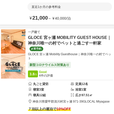
直近1か月の参考料金
21,000
¥
～
¥
40,000
/
泊
一戸建て
GLOCE 宮ヶ瀬 MOBILITY GUEST HOUSE｜
神奈川唯一の村でペットと過ごす一軒家
即予約
GLOCE 宮ヶ瀬 Mobility Guesthouse｜神奈川唯一の村でペッ
ト
新型コロナウイルス対策あり
Good
3.8
/5
4
件の評価
丸ごと貸切
定員
12
名
寝室
3
室
浴室
1
室
寝具
12
組
広さ
97.51
㎡
神奈川県
愛甲郡
清川村宮ヶ瀬 971-39
GLOCAL Miyagase
７泊以上の連泊で
10
%OFF