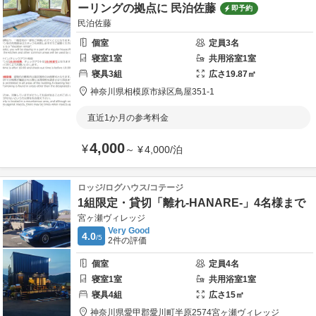
ーリングの拠点に 民泊佐藤
即予約
民泊佐藤
個室
定員
3
名
寝室
1
室
共用
浴室
1
室
寝具
3
組
広さ
19.87
㎡
神奈川県
相模原市
緑区鳥屋351-1
直近1か月の参考料金
4,000
¥
～
¥
4,000
/
泊
ロッジ/ログハウス/コテージ
1組限定・貸切「離れ-HANARE-」4名様まで
宮ヶ瀬ヴィレッジ
Very Good
4.0
/5
2
件の評価
個室
定員
4
名
寝室
1
室
共用
浴室
1
室
寝具
4
組
広さ
15
㎡
神奈川県
愛甲郡
愛川町半原2574
宮ヶ瀬ヴィレッジ