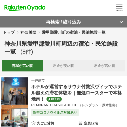
再検索 / 絞り込み
トップ
神奈川県
愛甲郡愛川町の宿泊・民泊施設一覧
神奈川県愛甲郡愛川町周辺
の
宿泊・民泊施設
一覧
(
8
件)
部屋が
広い順
料金が
安い順
料金が
高い順
一戸建て
ホテルが運営するサウナ付贅沢ヴィラでホテ
ル超えの滞在体験を｜無煙ロースターで本格
焼肉！
即予約
REMBRANDT ATSUGI BETTEI（レンブラント厚木別邸）
新型コロナウイルス対策あり
丸ごと貸切
定員
12
名