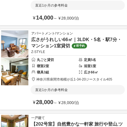
直近1か月の参考料金
14,000
¥
～
¥
28,000
/
泊
アパートメント/マンション
広さがうれしい66㎡｜3LDK・5名・駅7分・
マンション1室貸切
即予約
Z-STYLE
丸ごと貸切
定員
5
名
寝室
2
室
浴室
1
室
寝具
3
組
広さ
66
㎡
神奈川県
座間市
相模が丘1-34-20
ジースタイル405
直近1か月の参考料金
28,000
¥
～
¥
28,000
/
泊
一戸建て
【202号室】自然豊かな一軒家 旅行や登山,ツ