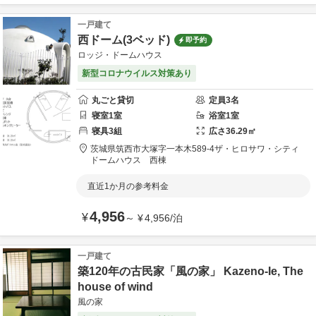
一戸建て
西ドーム(3ベッド)
即予約
ロッジ・ドームハウス
新型コロナウイルス対策あり
丸ごと貸切
定員
3
名
寝室
1
室
浴室
1
室
寝具
3
組
広さ
36.29
㎡
茨城県
筑西市
大塚字一本木589-4
ザ・ヒロサワ・シティ
ドームハウス 西棟
直近1か月の参考料金
4,956
¥
～
¥
4,956
/
泊
一戸建て
築120年の古民家「風の家」 Kazeno-Ie, The
house of wind
風の家