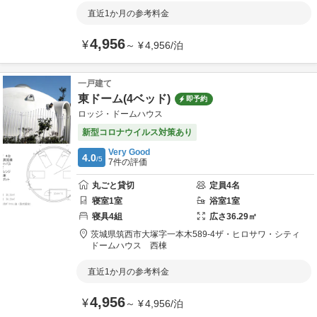
直近1か月の参考料金
4,956
¥
～
¥
4,956
/
泊
一戸建て
東ドーム(4ベッド)
即予約
ロッジ・ドームハウス
新型コロナウイルス対策あり
Very Good
4.0
/5
7
件の評価
丸ごと貸切
定員
4
名
寝室
1
室
浴室
1
室
寝具
4
組
広さ
36.29
㎡
茨城県
筑西市
大塚字一本木589-4
ザ・ヒロサワ・シティ
ドームハウス 西棟
直近1か月の参考料金
4,956
¥
～
¥
4,956
/
泊