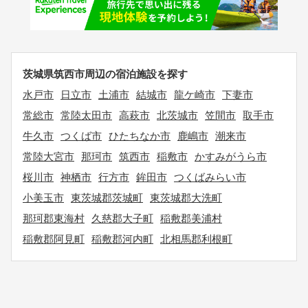
茨城県筑西市周辺の宿泊施設を探す
水戸市
日立市
土浦市
結城市
龍ケ崎市
下妻市
常総市
常陸太田市
高萩市
北茨城市
笠間市
取手市
牛久市
つくば市
ひたちなか市
鹿嶋市
潮来市
常陸大宮市
那珂市
筑西市
稲敷市
かすみがうら市
桜川市
神栖市
行方市
鉾田市
つくばみらい市
小美玉市
東茨城郡茨城町
東茨城郡大洗町
那珂郡東海村
久慈郡大子町
稲敷郡美浦村
稲敷郡阿見町
稲敷郡河内町
北相馬郡利根町