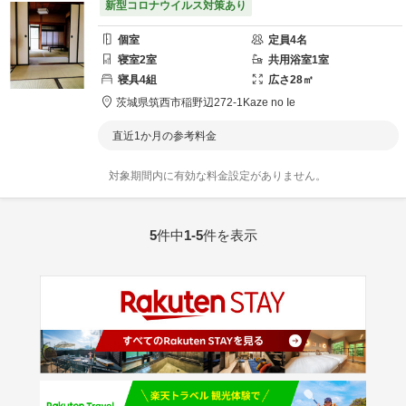
新型コロナウイルス対策あり
個室
定員
4
名
寝室
2
室
共用
浴室
1
室
寝具
4
組
広さ
28
㎡
茨城県
筑西市
稲野辺272-1
Kaze no Ie
直近1か月の参考料金
対象期間内に有効な料金設定がありません。
5
件中
1-5
件を表示