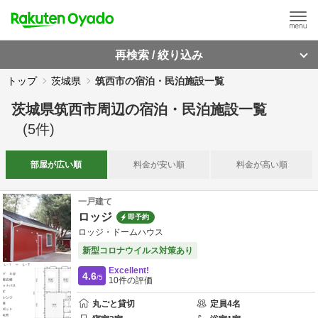
再検索 / 絞り込み
トップ
茨城県
筑西市の宿泊・民泊施設一覧
茨城県筑西市周辺
の
宿泊・民泊施設一覧
(
5
件)
部屋が
広い順
料金が
安い順
料金が
高い順
一戸建て
ロッジ
即予約
ロッジ・ドームハウス
新型コロナウイルス対策あり
Excellent!
4.6
/5
10
件の評価
丸ごと貸切
定員
4
名