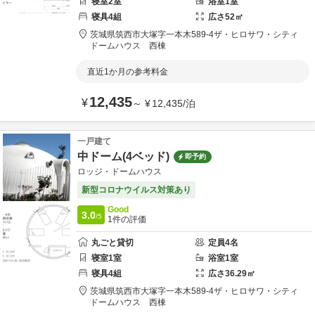
寝室
2
室
浴室
1
室
寝具
4
組
広さ
52
㎡
茨城県
筑西市
大塚字一本木589-4
ザ・ヒロサワ・シティ
ドームハウス 西棟
直近1か月の参考料金
12,435
¥
～
¥
12,435
/
泊
一戸建て
中ドーム(4ベッド)
即予約
ロッジ・ドームハウス
新型コロナウイルス対策あり
Good
3.0
/5
1
件の評価
丸ごと貸切
定員
4
名
寝室
1
室
浴室
1
室
寝具
4
組
広さ
36.29
㎡
茨城県
筑西市
大塚字一本木589-4
ザ・ヒロサワ・シティ
ドームハウス 西棟