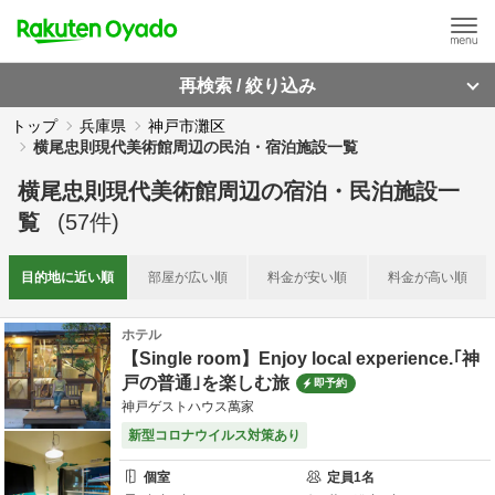
再検索 / 絞り込み
トップ
兵庫県
神戸市灘区
横尾忠則現代美術館周辺の民泊・宿泊施設一覧
横尾忠則現代美術館周辺
の
宿泊・民泊施設一
覧
(
57
件)
目的地に
近い順
部屋が
広い順
料金が
安い順
料金が
高い順
ホテル
【Single room】Enjoy local experience.｢神
戸の普通｣を楽しむ旅
即予約
神戸ゲストハウス萬家
新型コロナウイルス対策あり
個室
定員
1
名