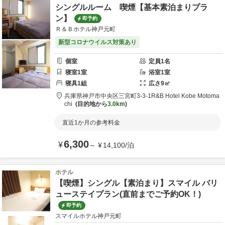
シングルルーム 喫煙【基本素泊まりプラ
ン】
即予約
Ｒ＆Ｂホテル神戸元町
新型コロナウイルス対策あり
個室
定員
1
名
寝室
1
室
浴室
1
室
寝具
1
組
広さ
9
㎡
兵庫県
神戸市
中央区三宮町3-3-1
R&B Hotel Kobe Motoma
chi
目的地から
3.0km
直近1か月の参考料金
6,300
¥
～
¥
14,100
/
泊
ホテル
【喫煙】シングル【素泊まり】スマイル バリ
ューステイプラン(直前までご予約OK！)
即予約
スマイルホテル神戸元町