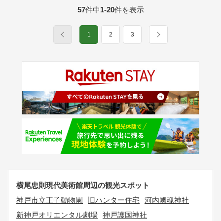
57
件中
1-20
件を表示
1
2
3
横尾忠則現代美術館周辺の観光スポット
神戸市立王子動物園
旧ハンター住宅
河内國魂神社
新神戸オリエンタル劇場
神戸護国神社