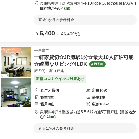
兵庫県
神戸市
灘区城内通4-4-10
Kobe Guesthouse MAYA
目的地から
0.4km
直近1か月の参考料金
5,400
¥
～
¥
6,400
/
泊
一戸建て
一軒家貸切☆JR灘駅1分☆最大10人宿泊可能
☆綺麗なリビング4LDK
即予約
旅の間 灘（戸建）
新型コロナウイルス対策あり
丸ごと貸切
定員
10
名
寝室
4
室
浴室
1
室
寝具
8
組
広さ
100
㎡
兵庫県
神戸市
灘区城内通5-5-6
城内通5丁目戸建
目的地か
ら
0.4km
直近1か月の参考料金