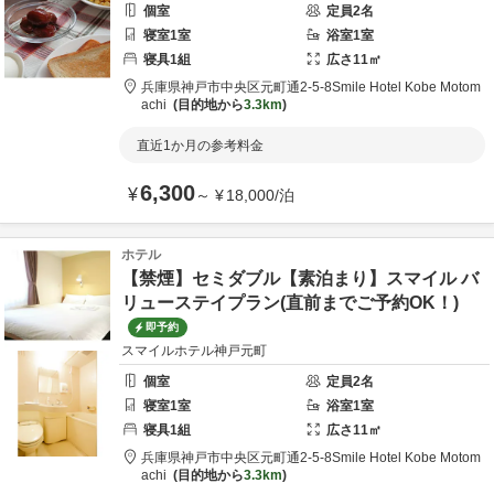
個室
定員
2
名
寝室
1
室
浴室
1
室
寝具
1
組
広さ
11
㎡
兵庫県
神戸市
中央区元町通2-5-8
Smile Hotel Kobe Motom
achi
目的地から
3.3km
直近1か月の参考料金
6,300
¥
～
¥
18,000
/
泊
ホテル
【禁煙】セミダブル【素泊まり】スマイル バ
リューステイプラン(直前までご予約OK！)
即予約
スマイルホテル神戸元町
個室
定員
2
名
寝室
1
室
浴室
1
室
寝具
1
組
広さ
11
㎡
兵庫県
神戸市
中央区元町通2-5-8
Smile Hotel Kobe Motom
achi
目的地から
3.3km