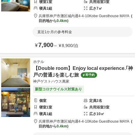
寝室
1
室
共用
浴室
3
室
寝具
1
組
広さ
7
㎡
兵庫県
神戸市
灘区城内通4-4-10
Kobe Guesthouse MAYA
目的地から
0.4km
直近1か月の参考料金
7,900
¥
～
¥
8,900
/
泊
ホテル
【Double room】Enjoy local experience.｢神
戸の普通｣を楽しむ旅
即予約
神戸ゲストハウス萬家
新型コロナウイルス対策あり
個室
定員
2
名
寝室
1
室
共用
浴室
3
室
寝具
1
組
広さ
10
㎡
兵庫県
神戸市
灘区城内通4-4-10
Kobe Guesthouse MAYA
目的地から
0.4km