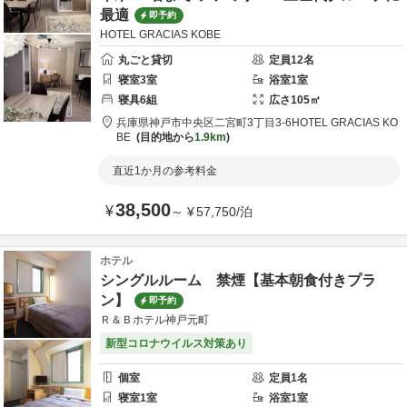
最適
即予約
HOTEL GRACIAS KOBE
丸ごと貸切
定員
12
名
寝室
3
室
浴室
1
室
寝具
6
組
広さ
105
㎡
兵庫県
神戸市
中央区二宮町3丁目3-6
HOTEL GRACIAS KO
BE
目的地から
1.9km
直近1か月の参考料金
38,500
¥
～
¥
57,750
/
泊
ホテル
シングルルーム 禁煙【基本朝食付きプラ
ン】
即予約
Ｒ＆Ｂホテル神戸元町
新型コロナウイルス対策あり
個室
定員
1
名
寝室
1
室
浴室
1
室