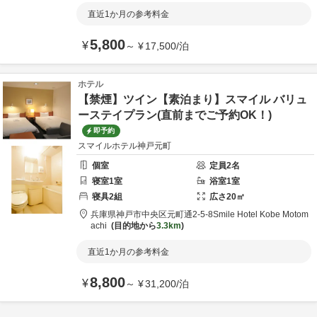
直近1か月の参考料金
5,800
¥
～
¥
17,500
/
泊
ホテル
【禁煙】ツイン【素泊まり】スマイル バリュ
ーステイプラン(直前までご予約OK！)
即予約
スマイルホテル神戸元町
個室
定員
2
名
寝室
1
室
浴室
1
室
寝具
2
組
広さ
20
㎡
兵庫県
神戸市
中央区元町通2-5-8
Smile Hotel Kobe Motom
achi
目的地から
3.3km
直近1か月の参考料金
8,800
¥
～
¥
31,200
/
泊