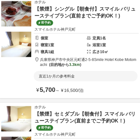
ホテル
【禁煙】シングル【朝食付】スマイル バリュ
ーステイプラン(直前までご予約OK！)
即予約
スマイルホテル神戸元町
個室
定員
1
名
寝室
1
室
浴室
1
室
寝具
1
組
広さ
10
㎡
兵庫県
神戸市
中央区元町通2-5-8
Smile Hotel Kobe Motom
achi
目的地から
3.3km
直近1か月の参考料金
5,700
¥
～
¥
16,500
/
泊
ホテル
【禁煙】セミダブル【朝食付】スマイル バリ
ューステイプラン(直前までご予約OK！)
即予約
スマイルホテル神戸元町