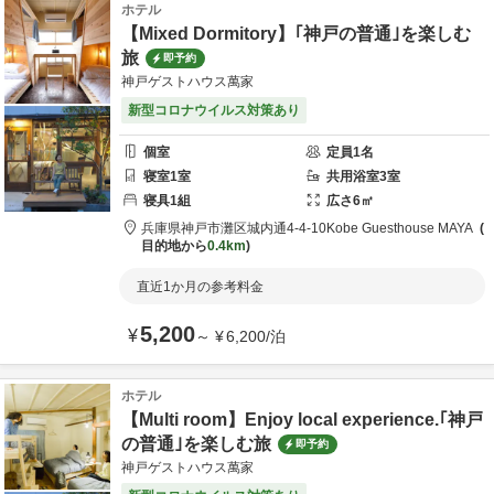
ホテル
【Mixed Dormitory】｢神戸の普通｣を楽しむ
旅
即予約
神戸ゲストハウス萬家
新型コロナウイルス対策あり
個室
定員
1
名
寝室
1
室
共用
浴室
3
室
寝具
1
組
広さ
6
㎡
兵庫県
神戸市
灘区城内通4-4-10
Kobe Guesthouse MAYA
目的地から
0.4km
直近1か月の参考料金
5,200
¥
～
¥
6,200
/
泊
ホテル
【Multi room】Enjoy local experience.｢神戸
の普通｣を楽しむ旅
即予約
神戸ゲストハウス萬家