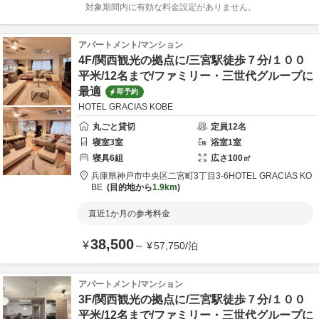
対象期間内に有効な料金設定がありません。
アパートメント/マンション
4F/関西観光の拠点に/三宮駅徒歩７分/１００
平米/12名まで/ファミリー・三世代グループに
最適
即予約
HOTEL GRACIAS KOBE
丸ごと貸切
定員
12
名
寝室
3
室
浴室
1
室
寝具
6
組
広さ
100
㎡
兵庫県
神戸市
中央区二宮町3丁目3-6
HOTEL GRACIAS KO
BE
目的地から
1.9km
直近1か月の参考料金
38,500
¥
～
¥
57,750
/
泊
アパートメント/マンション
3F/関西観光の拠点に/三宮駅徒歩７分/１００
平米/12名まで/ファミリー・三世代グループに