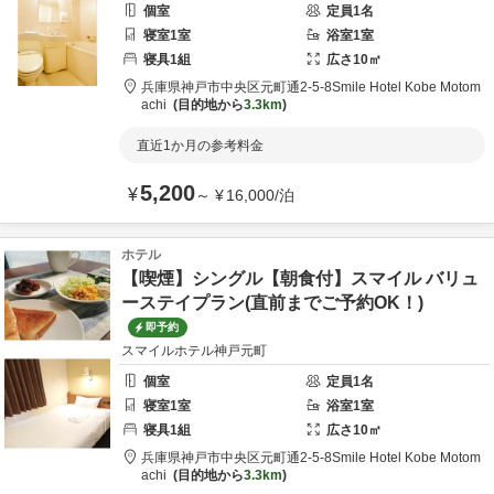
個室
定員
1
名
寝室
1
室
浴室
1
室
寝具
1
組
広さ
10
㎡
兵庫県
神戸市
中央区元町通2-5-8
Smile Hotel Kobe Motom
achi
目的地から
3.3km
直近1か月の参考料金
5,200
¥
～
¥
16,000
/
泊
ホテル
【喫煙】シングル【朝食付】スマイル バリュ
ーステイプラン(直前までご予約OK！)
即予約
スマイルホテル神戸元町
個室
定員
1
名
寝室
1
室
浴室
1
室
寝具
1
組
広さ
10
㎡
兵庫県
神戸市
中央区元町通2-5-8
Smile Hotel Kobe Motom
achi
目的地から
3.3km