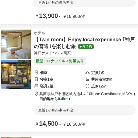
直近1か月の参考料金
13,900
¥
～
¥
15,900
/
泊
ホテル
【Twin room】Enjoy local experience.｢神戸
の普通｣を楽しむ旅
即予約
神戸ゲストハウス萬家
新型コロナウイルス対策あり
個室
定員
2
名
寝室
1
室
共用
浴室
3
室
寝具
2
組
広さ
12
㎡
兵庫県
神戸市
灘区城内通4-4-10
Kobe Guesthouse MAYA
目的地から
0.4km
直近1か月の参考料金
14,500
¥
～
¥
16,500
/
泊