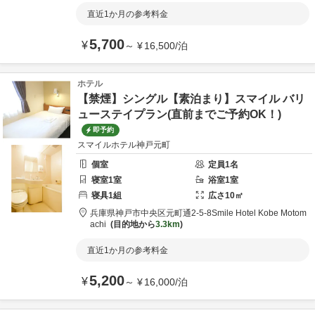
直近1か月の参考料金
5,700
¥
～
¥
16,500
/
泊
ホテル
【禁煙】シングル【素泊まり】スマイル バリ
ューステイプラン(直前までご予約OK！)
即予約
スマイルホテル神戸元町
個室
定員
1
名
寝室
1
室
浴室
1
室
寝具
1
組
広さ
10
㎡
兵庫県
神戸市
中央区元町通2-5-8
Smile Hotel Kobe Motom
achi
目的地から
3.3km
直近1か月の参考料金
5,200
¥
～
¥
16,000
/
泊