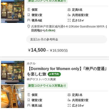
新型コロナウイルス対策あり
個室
定員
4
名
寝室
1
室
共用
浴室
3
室
寝具
4
組
広さ
12
㎡
兵庫県
神戸市
灘区城内通4-4-10
Kobe Guesthouse MAYA
目的地から
0.4km
直近1か月の参考料金
14,500
¥
～
¥
16,500
/
泊
ホテル
【Dormitory for Women only】｢神戸の普通｣
を楽しむ旅
即予約
神戸ゲストハウス萬家
新型コロナウイルス対策あり
個室
定員
1
名
寝室
1
室
共用
浴室
3
室
寝具
1
組
広さ
10
㎡