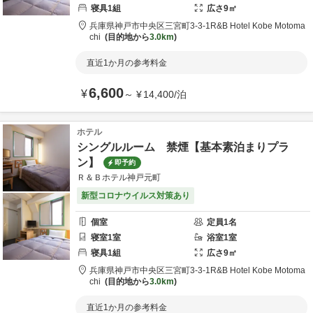
寝具
1
組
広さ
9
㎡
兵庫県
神戸市
中央区三宮町3-3-1
R&B Hotel Kobe Motoma
chi
目的地から
3.0km
直近1か月の参考料金
6,600
¥
～
¥
14,400
/
泊
ホテル
シングルルーム 禁煙【基本素泊まりプラ
ン】
即予約
Ｒ＆Ｂホテル神戸元町
新型コロナウイルス対策あり
個室
定員
1
名
寝室
1
室
浴室
1
室
寝具
1
組
広さ
9
㎡
兵庫県
神戸市
中央区三宮町3-3-1
R&B Hotel Kobe Motoma
chi
目的地から
3.0km
直近1か月の参考料金