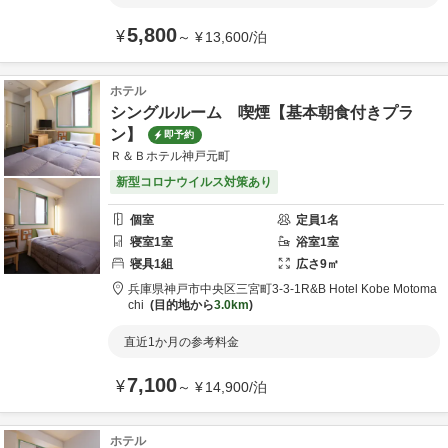
5,800
¥
～
¥
13,600
/
泊
ホテル
シングルルーム 喫煙【基本朝食付きプラ
ン】
即予約
Ｒ＆Ｂホテル神戸元町
新型コロナウイルス対策あり
個室
定員
1
名
寝室
1
室
浴室
1
室
寝具
1
組
広さ
9
㎡
兵庫県
神戸市
中央区三宮町3-3-1
R&B Hotel Kobe Motoma
chi
目的地から
3.0km
直近1か月の参考料金
7,100
¥
～
¥
14,900
/
泊
ホテル