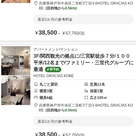
兵庫県
神戸市
中央区二宮町3丁目3-6
HOTEL GRACIAS KO
BE
目的地から
0.5km
直近1か月の参考料金
38,500
¥
～
¥
57,750
/
泊
アパートメント/マンション
3F/関西観光の拠点に/三宮駅徒歩７分/１００
平米/12名まで/ファミリー・三世代グループに
最適
即予約
HOTEL GRACIAS KOBE
丸ごと貸切
定員
12
名
寝室
3
室
浴室
1
室
寝具
6
組
広さ
105
㎡
兵庫県
神戸市
中央区二宮町3丁目3-6
HOTEL GRACIAS KO
BE
目的地から
0.5km
直近1か月の参考料金
38,500
¥
～
¥
57,750
/
泊