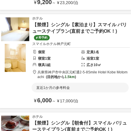
9,200
¥
～
¥
23,200
/
泊
ホテル
【禁煙】シングル【素泊まり】スマイル バリ
ューステイプラン(直前までご予約OK！)
即予約
スマイルホテル神戸元町
個室
定員
1
名
寝室
1
室
浴室
1
室
寝具
1
組
広さ
10
㎡
兵庫県
神戸市
中央区元町通2-5-8
Smile Hotel Kobe Motom
achi
目的地から
1.5km
直近1か月の参考料金
6,000
¥
～
¥
17,000
/
泊
ホテル
【禁煙】シングル【朝食付】スマイル バリュ
ーステイプラン(直前までご予約OK！)