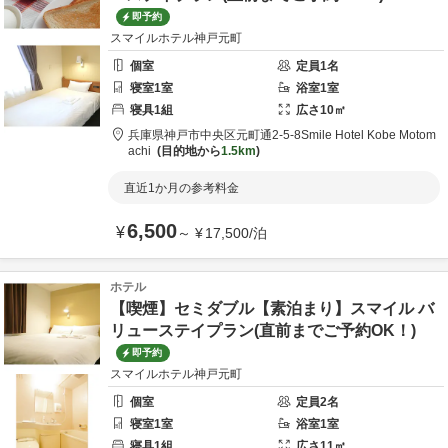
即予約
スマイルホテル神戸元町
個室
定員
1
名
寝室
1
室
浴室
1
室
寝具
1
組
広さ
10
㎡
兵庫県
神戸市
中央区元町通2-5-8
Smile Hotel Kobe Motom
achi
目的地から
1.5km
直近1か月の参考料金
6,500
¥
～
¥
17,500
/
泊
ホテル
【喫煙】セミダブル【素泊まり】スマイル バ
リューステイプラン(直前までご予約OK！)
即予約
スマイルホテル神戸元町
個室
定員
2
名
寝室
1
室
浴室
1
室
寝具
1
組
広さ
11
㎡