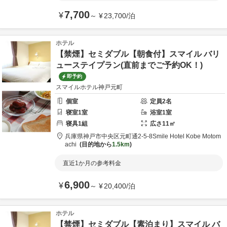
7,700
¥
～
¥
23,700
/
泊
ホテル
【禁煙】セミダブル【朝食付】スマイル バリ
ューステイプラン(直前までご予約OK！)
即予約
スマイルホテル神戸元町
個室
定員
2
名
寝室
1
室
浴室
1
室
寝具
1
組
広さ
11
㎡
兵庫県
神戸市
中央区元町通2-5-8
Smile Hotel Kobe Motom
achi
目的地から
1.5km
直近1か月の参考料金
6,900
¥
～
¥
20,400
/
泊
ホテル
【禁煙】セミダブル【素泊まり】スマイル バ