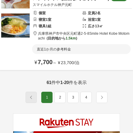
スマイルホテル神戸元町
個室
定員
2
名
寝室
1
室
浴室
1
室
寝具
1
組
広さ
13
㎡
兵庫県
神戸市
中央区元町通2-5-8
Smile Hotel Kobe Motom
achi
目的地から
1.5km
直近1か月の参考料金
7,700
¥
～
¥
23,700
/
泊
61
件中
1-20
件を表示
1
2
3
4