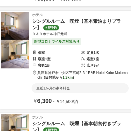
ホテル
シングルルーム 喫煙【基本素泊まりプラ
ン】
即予約
Ｒ＆Ｂホテル神戸元町
新型コロナウイルス対策あり
個室
定員
1
名
寝室
1
室
浴室
1
室
寝具
1
組
広さ
9
㎡
兵庫県
神戸市
中央区三宮町3-3-1
R&B Hotel Kobe Motoma
chi
目的地から
1.3km
直近1か月の参考料金
6,300
¥
～
¥
14,500
/
泊
ホテル
シングルルーム 喫煙【基本朝食付きプラ
ン】
即予約