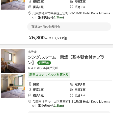
寝室
1
室
浴室
1
室
寝具
1
組
広さ
9
㎡
兵庫県
神戸市
中央区三宮町3-3-1
R&B Hotel Kobe Motoma
chi
目的地から
1.3km
直近1か月の参考料金
5,800
¥
～
¥
13,600
/
泊
ホテル
シングルルーム 禁煙【基本朝食付きプラ
ン】
即予約
Ｒ＆Ｂホテル神戸元町
新型コロナウイルス対策あり
個室
定員
1
名
寝室
1
室
浴室
1
室
寝具
1
組
広さ
9
㎡
兵庫県
神戸市
中央区三宮町3-3-1
R&B Hotel Kobe Motoma
chi
目的地から
1.3km