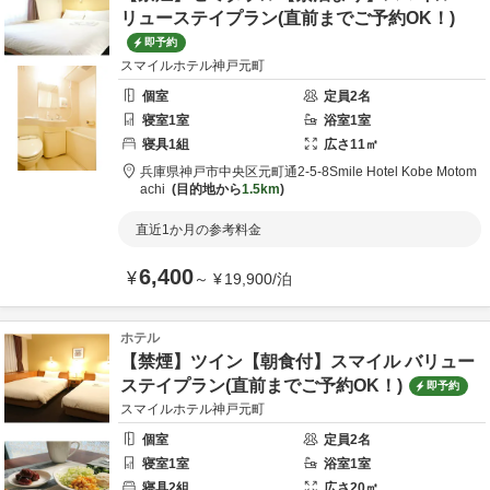
リューステイプラン(直前までご予約OK！)
即予約
スマイルホテル神戸元町
個室
定員
2
名
寝室
1
室
浴室
1
室
寝具
1
組
広さ
11
㎡
兵庫県
神戸市
中央区元町通2-5-8
Smile Hotel Kobe Motom
achi
目的地から
1.5km
直近1か月の参考料金
6,400
¥
～
¥
19,900
/
泊
ホテル
【禁煙】ツイン【朝食付】スマイル バリュー
ステイプラン(直前までご予約OK！)
即予約
スマイルホテル神戸元町
個室
定員
2
名
寝室
1
室
浴室
1
室
寝具
2
組
広さ
20
㎡