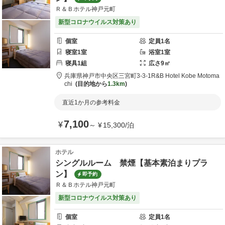
Ｒ＆Ｂホテル神戸元町
新型コロナウイルス対策あり
個室
定員
1
名
寝室
1
室
浴室
1
室
寝具
1
組
広さ
9
㎡
兵庫県
神戸市
中央区三宮町3-3-1
R&B Hotel Kobe Motoma
chi
目的地から
1.3km
直近1か月の参考料金
7,100
¥
～
¥
15,300
/
泊
ホテル
シングルルーム 禁煙【基本素泊まりプラ
ン】
即予約
Ｒ＆Ｂホテル神戸元町
新型コロナウイルス対策あり
個室
定員
1
名