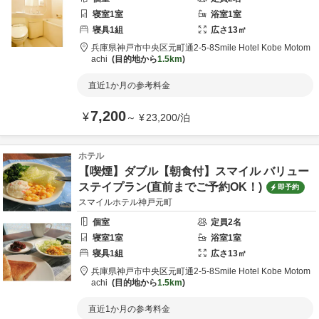
寝室
1
室
浴室
1
室
寝具
1
組
広さ
13
㎡
兵庫県
神戸市
中央区元町通2-5-8
Smile Hotel Kobe Motom
achi
目的地から
1.5km
直近1か月の参考料金
7,200
¥
～
¥
23,200
/
泊
ホテル
【喫煙】ダブル【朝食付】スマイル バリュー
ステイプラン(直前までご予約OK！)
即予約
スマイルホテル神戸元町
個室
定員
2
名
寝室
1
室
浴室
1
室
寝具
1
組
広さ
13
㎡
兵庫県
神戸市
中央区元町通2-5-8
Smile Hotel Kobe Motom
achi
目的地から
1.5km
直近1か月の参考料金