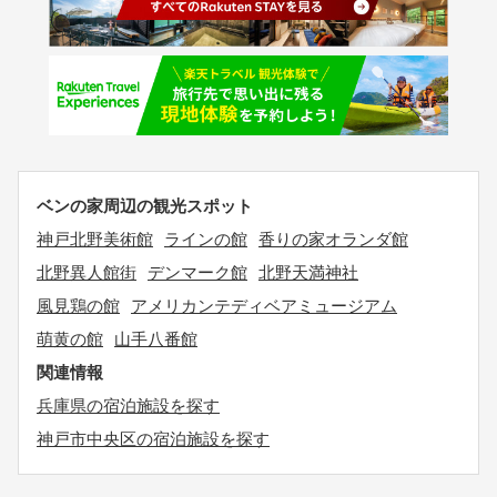
ベンの家周辺の観光スポット
神戸北野美術館
ラインの館
香りの家オランダ館
北野異人館街
デンマーク館
北野天満神社
風見鶏の館
アメリカンテディベアミュージアム
萌黄の館
山手八番館
関連情報
兵庫県の宿泊施設を探す
神戸市中央区の宿泊施設を探す