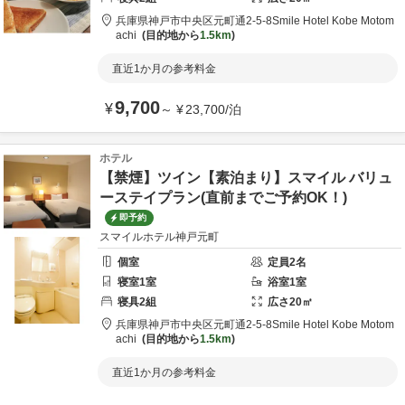
兵庫県
神戸市
中央区元町通2-5-8
Smile Hotel Kobe Motom
achi
目的地から
1.5km
直近1か月の参考料金
9,700
¥
～
¥
23,700
/
泊
ホテル
【禁煙】ツイン【素泊まり】スマイル バリュ
ーステイプラン(直前までご予約OK！)
即予約
スマイルホテル神戸元町
個室
定員
2
名
寝室
1
室
浴室
1
室
寝具
2
組
広さ
20
㎡
兵庫県
神戸市
中央区元町通2-5-8
Smile Hotel Kobe Motom
achi
目的地から
1.5km
直近1か月の参考料金