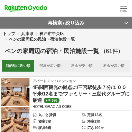
再検索 / 絞り込み
トップ
兵庫県
神戸市中央区
ベンの家周辺の民泊・宿泊施設一覧
ベンの家周辺
の
宿泊・民泊施設一覧
(
61
件)
目的地に
近い順
部屋が
広い順
料金が
安い順
料金が
高い順
アパートメント/マンション
4F/関西観光の拠点に/三宮駅徒歩７分/１００
平米/12名まで/ファミリー・三世代グループに
最適
即予約
HOTEL GRACIAS KOBE
丸ごと貸切
定員
12
名
寝室
3
室
浴室
1
室
寝具
6
組
広さ
100
㎡