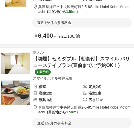
兵庫県
神戸市
中央区元町通2-5-8
Smile Hotel Kobe Motom
achi
目的地から
1.5km
直近1か月の参考料金
6,400
¥
～
¥
21,100
/
泊
ホテル
【喫煙】セミダブル【朝食付】スマイル バリ
ューステイプラン(直前までご予約OK！)
即予約
スマイルホテル神戸元町
個室
定員
2
名
寝室
1
室
浴室
1
室
寝具
1
組
広さ
11
㎡
兵庫県
神戸市
中央区元町通2-5-8
Smile Hotel Kobe Motom
achi
目的地から
1.5km
直近1か月の参考料金