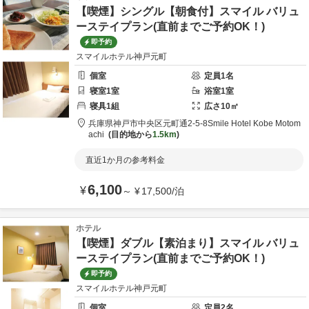
【喫煙】シングル【朝食付】スマイル バリュ
ーステイプラン(直前までご予約OK！)
即予約
スマイルホテル神戸元町
個室
定員
1
名
寝室
1
室
浴室
1
室
寝具
1
組
広さ
10
㎡
兵庫県
神戸市
中央区元町通2-5-8
Smile Hotel Kobe Motom
achi
目的地から
1.5km
直近1か月の参考料金
6,100
¥
～
¥
17,500
/
泊
ホテル
【喫煙】ダブル【素泊まり】スマイル バリュ
ーステイプラン(直前までご予約OK！)
即予約
スマイルホテル神戸元町
個室
定員
2
名