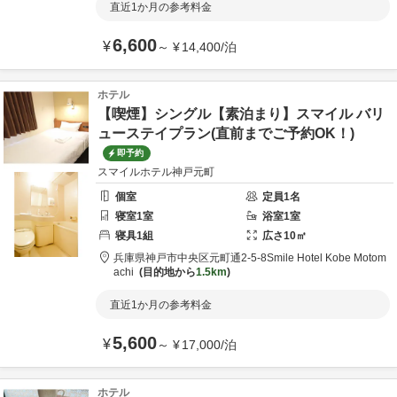
直近1か月の参考料金
6,600
¥
～
¥
14,400
/
泊
ホテル
【喫煙】シングル【素泊まり】スマイル バリ
ューステイプラン(直前までご予約OK！)
即予約
スマイルホテル神戸元町
個室
定員
1
名
寝室
1
室
浴室
1
室
寝具
1
組
広さ
10
㎡
兵庫県
神戸市
中央区元町通2-5-8
Smile Hotel Kobe Motom
achi
目的地から
1.5km
直近1か月の参考料金
5,600
¥
～
¥
17,000
/
泊
ホテル