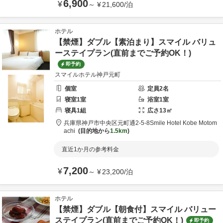
6,900
¥
～
¥
21,600
/
泊
ホテル
【禁煙】ダブル【素泊まり】スマイル バリュ
ーステイプラン(直前までご予約OK！)
即予約
スマイルホテル神戸元町
個室
定員
2
名
寝室
1
室
浴室
1
室
寝具
1
組
広さ
13
㎡
兵庫県
神戸市
中央区元町通2-5-8
Smile Hotel Kobe Motom
achi
目的地から
1.5km
直近1か月の参考料金
7,200
¥
～
¥
23,200
/
泊
ホテル
【禁煙】ダブル【朝食付】スマイル バリュー
ステイプラン(直前までご予約OK！)
即予約