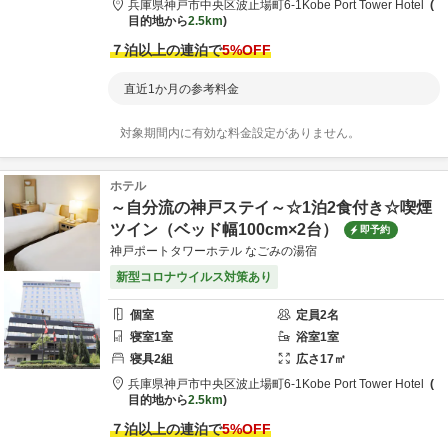
兵庫県
神戸市
中央区波止場町6-1
Kobe Port Tower Hotel
目的地から
2.5km
７泊以上の連泊で
5
%OFF
直近1か月の参考料金
対象期間内に有効な料金設定がありません。
ホテル
～自分流の神戸ステイ～☆1泊2食付き☆喫煙
ツイン（ベッド幅100cm×2台）
即予約
神戸ポートタワーホテル なごみの湯宿
新型コロナウイルス対策あり
個室
定員
2
名
寝室
1
室
浴室
1
室
寝具
2
組
広さ
17
㎡
兵庫県
神戸市
中央区波止場町6-1
Kobe Port Tower Hotel
目的地から
2.5km
７泊以上の連泊で
5
%OFF