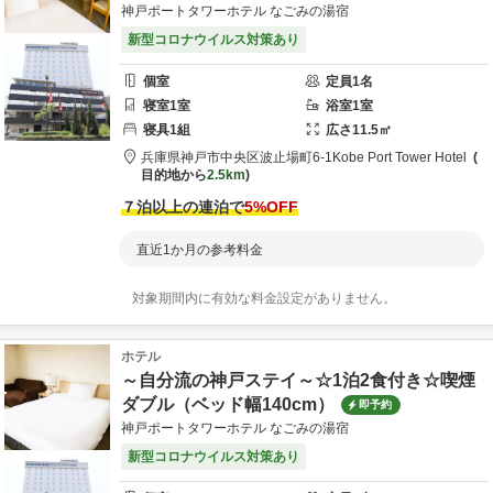
神戸ポートタワーホテル なごみの湯宿
新型コロナウイルス対策あり
個室
定員
1
名
寝室
1
室
浴室
1
室
寝具
1
組
広さ
11.5
㎡
兵庫県
神戸市
中央区波止場町6-1
Kobe Port Tower Hotel
目的地から
2.5km
７泊以上の連泊で
5
%OFF
直近1か月の参考料金
対象期間内に有効な料金設定がありません。
ホテル
～自分流の神戸ステイ～☆1泊2食付き☆喫煙
ダブル（ベッド幅140cm）
即予約
神戸ポートタワーホテル なごみの湯宿
新型コロナウイルス対策あり