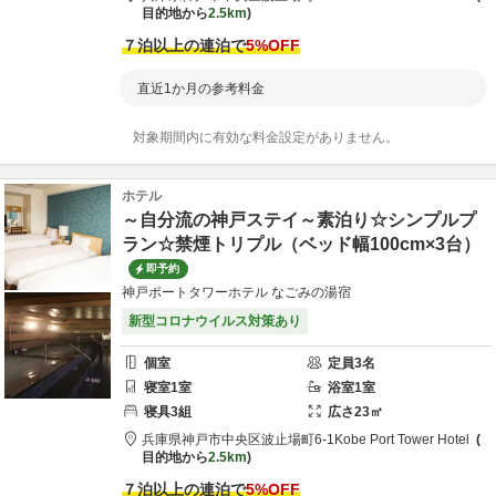
目的地から
2.5km
７泊以上の連泊で
5
%OFF
直近1か月の参考料金
対象期間内に有効な料金設定がありません。
ホテル
～自分流の神戸ステイ～素泊り☆シンプルプ
ラン☆禁煙トリプル（ベッド幅100cm×3台）
即予約
神戸ポートタワーホテル なごみの湯宿
新型コロナウイルス対策あり
個室
定員
3
名
寝室
1
室
浴室
1
室
寝具
3
組
広さ
23
㎡
兵庫県
神戸市
中央区波止場町6-1
Kobe Port Tower Hotel
目的地から
2.5km
７泊以上の連泊で
5
%OFF