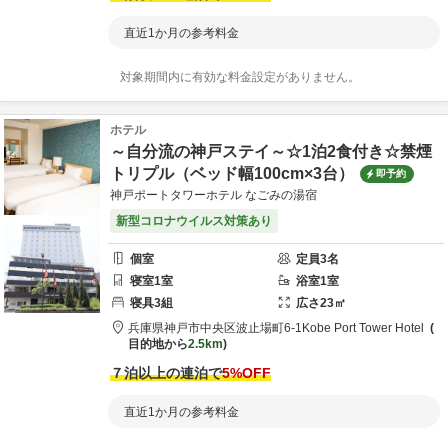
直近1か月の参考料金
対象期間内に有効な料金設定がありません。
ホテル
～自分流の神戸ステイ～☆1泊2食付き☆禁煙
トリプル（ベッド幅100cm×3台）
即予約
神戸ポートタワーホテル なごみの湯宿
新型コロナウイルス対策あり
個室
定員
3
名
寝室
1
室
浴室
1
室
寝具
3
組
広さ
23
㎡
兵庫県
神戸市
中央区波止場町6-1
Kobe Port Tower Hotel
目的地から
2.5km
７泊以上の連泊で
5
%OFF
直近1か月の参考料金