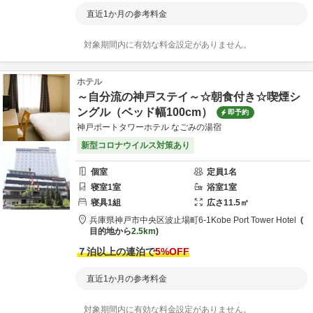
直近1か月の参考料金
対象期間内に有効な料金設定がありません。
ホテル
～自分流の神戸ステイ～☆朝食付き☆喫煙シ
ングル（ベッド幅100cm）
即予約
神戸ポートタワーホテル なごみの湯宿
新型コロナウイルス対策あり
個室
定員
1
名
寝室
1
室
浴室
1
室
寝具
1
組
広さ
11.5
㎡
兵庫県
神戸市
中央区波止場町6-1
Kobe Port Tower Hotel
目的地から
2.5km
７泊以上の連泊で
5
%OFF
直近1か月の参考料金
対象期間内に有効な料金設定がありません。