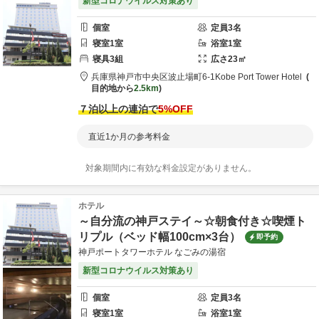
新型コロナウイルス対策あり
個室
定員
3
名
寝室
1
室
浴室
1
室
寝具
3
組
広さ
23
㎡
兵庫県
神戸市
中央区波止場町6-1
Kobe Port Tower Hotel
目的地から
2.5km
７泊以上の連泊で
5
%OFF
直近1か月の参考料金
対象期間内に有効な料金設定がありません。
ホテル
～自分流の神戸ステイ～☆朝食付き☆喫煙ト
リプル（ベッド幅100cm×3台）
即予約
神戸ポートタワーホテル なごみの湯宿
新型コロナウイルス対策あり
個室
定員
3
名
寝室
1
室
浴室
1
室