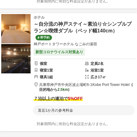
対象期間内に有効な料金設定がありません。
ホテル
～自分流の神戸ステイ～素泊り☆シンプルプ
ラン☆喫煙ダブル（ベッド幅140cm）
即予約
神戸ポートタワーホテル なごみの湯宿
新型コロナウイルス対策あり
個室
定員
2
名
寝室
1
室
浴室
1
室
寝具
1
組
広さ
17
㎡
兵庫県
神戸市
中央区波止場町6-1
Kobe Port Tower Hotel
目的地から
2.5km
７泊以上の連泊で
5
%OFF
直近1か月の参考料金
対象期間内に有効な料金設定がありません。