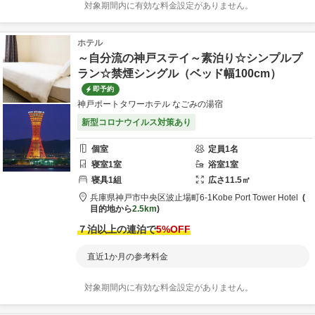
対象期間内に有効な料金設定がありません。
ホテル
～自分流の神戸ステイ～素泊り☆シンプルプ
ラン☆禁煙シングル（ベッド幅100cm）
即予約
神戸ポートタワーホテル なごみの湯宿
新型コロナウイルス対策あり
個室
定員
1
名
寝室
1
室
浴室
1
室
寝具
1
組
広さ
11.5
㎡
兵庫県
神戸市
中央区波止場町6-1
Kobe Port Tower Hotel
目的地から
2.5km
７泊以上の連泊で
5
%OFF
直近1か月の参考料金
対象期間内に有効な料金設定がありません。