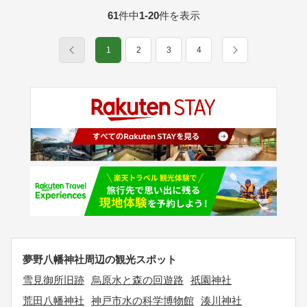
61
件中
1-20
件を表示
1
2
3
4
夢野八幡神社周辺の観光スポット
雪見御所旧跡
烏原水と森の回遊路
祇園神社
荒田八幡神社
神戸市水の科学博物館
湊川神社