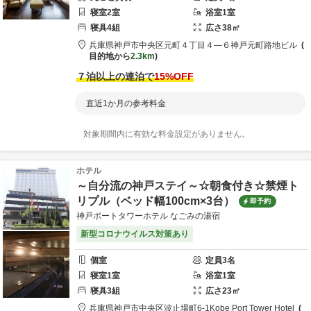
寝室
2
室
浴室
1
室
寝具
4
組
広さ
38
㎡
兵庫県
神戸市
中央区元町４丁目４―６
神戸元町路地ビル
目的地から
2.3km
７泊以上の連泊で
15
%OFF
直近1か月の参考料金
対象期間内に有効な料金設定がありません。
ホテル
～自分流の神戸ステイ～☆朝食付き☆禁煙ト
リプル（ベッド幅100cm×3台）
即予約
神戸ポートタワーホテル なごみの湯宿
新型コロナウイルス対策あり
個室
定員
3
名
寝室
1
室
浴室
1
室
寝具
3
組
広さ
23
㎡
兵庫県
神戸市
中央区波止場町6-1
Kobe Port Tower Hotel