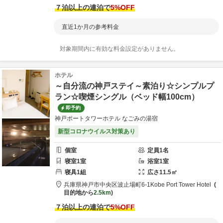
７泊以上の連泊で
5
%OFF
直近1か月の参考料金
対象期間内に有効な料金設定がありません。
ホテル
～自分流の神戸ステイ～素泊り☆シンプルプ
ラン☆喫煙シングル（ベッド幅100cm）
即予約
神戸ポートタワーホテル なごみの湯宿
新型コロナウイルス対策あり
個室
定員
1
名
寝室
1
室
浴室
1
室
寝具
1
組
広さ
11.5
㎡
兵庫県
神戸市
中央区波止場町6-1
Kobe Port Tower Hotel
目的地から
2.5km
７泊以上の連泊で
5
%OFF