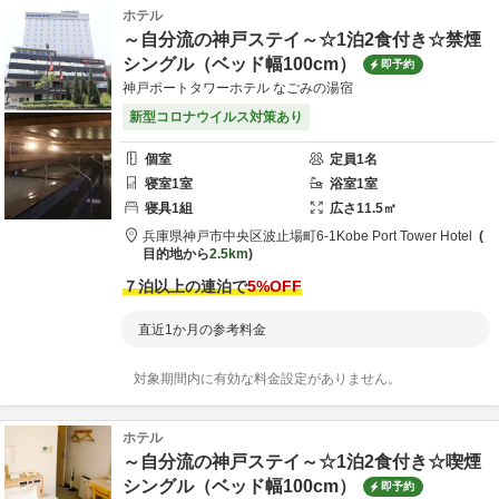
ホテル
～自分流の神戸ステイ～☆1泊2食付き☆禁煙
シングル（ベッド幅100cm）
即予約
神戸ポートタワーホテル なごみの湯宿
新型コロナウイルス対策あり
個室
定員
1
名
寝室
1
室
浴室
1
室
寝具
1
組
広さ
11.5
㎡
兵庫県
神戸市
中央区波止場町6-1
Kobe Port Tower Hotel
目的地から
2.5km
７泊以上の連泊で
5
%OFF
直近1か月の参考料金
対象期間内に有効な料金設定がありません。
ホテル
～自分流の神戸ステイ～☆1泊2食付き☆喫煙
シングル（ベッド幅100cm）
即予約