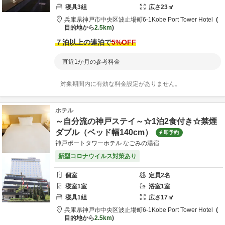
寝具
3
組
広さ
23
㎡
兵庫県
神戸市
中央区波止場町6-1
Kobe Port Tower Hotel
目的地から
2.5km
７泊以上の連泊で
5
%OFF
直近1か月の参考料金
対象期間内に有効な料金設定がありません。
ホテル
～自分流の神戸ステイ～☆1泊2食付き☆禁煙
ダブル（ベッド幅140cm）
即予約
神戸ポートタワーホテル なごみの湯宿
新型コロナウイルス対策あり
個室
定員
2
名
寝室
1
室
浴室
1
室
寝具
1
組
広さ
17
㎡
兵庫県
神戸市
中央区波止場町6-1
Kobe Port Tower Hotel
目的地から
2.5km