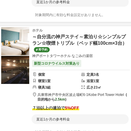
直近1か月の参考料金
対象期間内に有効な料金設定がありません。
ホテル
～自分流の神戸ステイ～素泊り☆シンプルプ
ラン☆喫煙トリプル（ベッド幅100cm×3台）
即予約
神戸ポートタワーホテル なごみの湯宿
新型コロナウイルス対策あり
個室
定員
3
名
寝室
1
室
浴室
1
室
寝具
3
組
広さ
23
㎡
兵庫県
神戸市
中央区波止場町6-1
Kobe Port Tower Hotel
目的地から
2.5km
７泊以上の連泊で
5
%OFF
直近1か月の参考料金