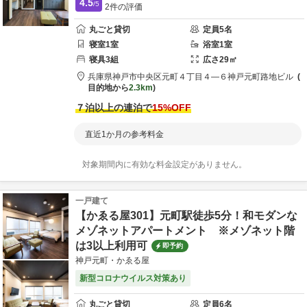
4.5
/5
2
件の評価
丸ごと貸切
定員
5
名
寝室
1
室
浴室
1
室
寝具
3
組
広さ
29
㎡
兵庫県
神戸市
中央区元町４丁目４―６
神戸元町路地ビル
目的地から
2.3km
７泊以上の連泊で
15
%OFF
直近1か月の参考料金
対象期間内に有効な料金設定がありません。
一戸建て
【かゑる屋301】元町駅徒歩5分！和モダンな
メゾネットアパートメント ※メゾネット階
は3以上利用可
即予約
神戸元町・かゑる屋
新型コロナウイルス対策あり
丸ごと貸切
定員
6
名