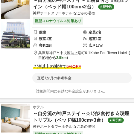
～自分流の神戸ステイ～☆朝食付き☆喫煙ツ
イン（ベッド幅100cm×2台）
即予約
神戸ポートタワーホテル なごみの湯宿
新型コロナウイルス対策あり
個室
定員
2
名
寝室
1
室
浴室
1
室
寝具
2
組
広さ
17
㎡
兵庫県
神戸市
中央区波止場町6-1
Kobe Port Tower Hotel
目的地から
2.5km
７泊以上の連泊で
5
%OFF
直近1か月の参考料金
対象期間内に有効な料金設定がありません。
ホテル
～自分流の神戸ステイ～☆1泊2食付き☆喫煙
トリプル（ベッド幅100cm×3台）
即予約
神戸ポートタワーホテル なごみの湯宿