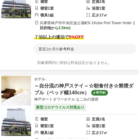
個室
定員
2
名
寝室
1
室
浴室
1
室
寝具
1
組
広さ
17
㎡
兵庫県
神戸市
中央区波止場町6-1
Kobe Port Tower Hotel
目的地から
2.5km
７泊以上の連泊で
5
%OFF
直近1か月の参考料金
対象期間内に有効な料金設定がありません。
ホテル
～自分流の神戸ステイ～☆朝食付き☆禁煙ダ
ブル（ベッド幅140cm）
即予約
神戸ポートタワーホテル なごみの湯宿
新型コロナウイルス対策あり
個室
定員
2
名
寝室
1
室
浴室
1
室
寝具
1
組
広さ
17
㎡