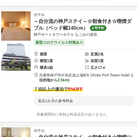
ホテル
～自分流の神戸ステイ～☆朝食付き☆喫煙ダ
ブル（ベッド幅140cm）
即予約
神戸ポートタワーホテル なごみの湯宿
新型コロナウイルス対策あり
個室
定員
2
名
寝室
1
室
浴室
1
室
寝具
1
組
広さ
17
㎡
兵庫県
神戸市
中央区波止場町6-1
Kobe Port Tower Hotel
目的地から
2.5km
７泊以上の連泊で
5
%OFF
直近1か月の参考料金
対象期間内に有効な料金設定がありません。
ホテル