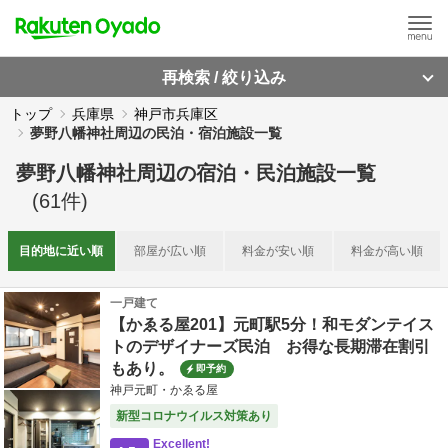
再検索 / 絞り込み
トップ
兵庫県
神戸市兵庫区
夢野八幡神社周辺の民泊・宿泊施設一覧
夢野八幡神社周辺
の
宿泊・民泊施設一覧
(
61
件)
目的地に
近い順
部屋が
広い順
料金が
安い順
料金が
高い順
一戸建て
【かゑる屋201】元町駅5分！和モダンテイス
トのデザイナーズ民泊 お得な長期滞在割引
もあり。
即予約
神戸元町・かゑる屋
新型コロナウイルス対策あり
Excellent!