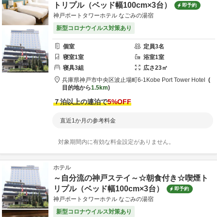
トリプル（ベッド幅100cm×3台）
即予約
神戸ポートタワーホテル なごみの湯宿
新型コロナウイルス対策あり
個室
定員
3
名
寝室
1
室
浴室
1
室
寝具
3
組
広さ
23
㎡
兵庫県
神戸市
中央区波止場町6-1
Kobe Port Tower Hotel
目的地から
1.5km
７泊以上の連泊で
5
%OFF
直近1か月の参考料金
対象期間内に有効な料金設定がありません。
ホテル
～自分流の神戸ステイ～☆朝食付き☆喫煙ト
リプル（ベッド幅100cm×3台）
即予約
神戸ポートタワーホテル なごみの湯宿
新型コロナウイルス対策あり