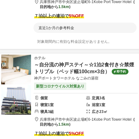
兵庫県
神戸市
中央区波止場町6-1
Kobe Port Tower Hotel
目的地から
1.5km
７泊以上の連泊で
5
%OFF
直近1か月の参考料金
対象期間内に有効な料金設定がありません。
ホテル
～自分流の神戸ステイ～☆1泊2食付き☆禁煙
トリプル（ベッド幅100cm×3台）
即予約
神戸ポートタワーホテル なごみの湯宿
新型コロナウイルス対策あり
個室
定員
3
名
寝室
1
室
浴室
1
室
寝具
3
組
広さ
23
㎡
兵庫県
神戸市
中央区波止場町6-1
Kobe Port Tower Hotel
目的地から
1.5km
７泊以上の連泊で
5
%OFF