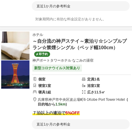
直近1か月の参考料金
対象期間内に有効な料金設定がありません。
ホテル
～自分流の神戸ステイ～素泊り☆シンプルプ
ラン☆禁煙シングル（ベッド幅100cm）
即予約
神戸ポートタワーホテル なごみの湯宿
新型コロナウイルス対策あり
個室
定員
1
名
寝室
1
室
浴室
1
室
寝具
1
組
広さ
11.5
㎡
兵庫県
神戸市
中央区波止場町6-1
Kobe Port Tower Hotel
目的地から
1.5km
７泊以上の連泊で
5
%OFF
直近1か月の参考料金