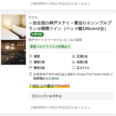
対象期間内に有効な料金設定がありません。
ホテル
～自分流の神戸ステイ～素泊り☆シンプルプ
ラン☆喫煙ツイン（ベッド幅100cm×2台）
即予約
神戸ポートタワーホテル なごみの湯宿
新型コロナウイルス対策あり
個室
定員
2
名
寝室
1
室
浴室
1
室
寝具
2
組
広さ
17
㎡
兵庫県
神戸市
中央区波止場町6-1
Kobe Port Tower Hotel
目的地から
1.5km
７泊以上の連泊で
5
%OFF
直近1か月の参考料金
対象期間内に有効な料金設定がありません。