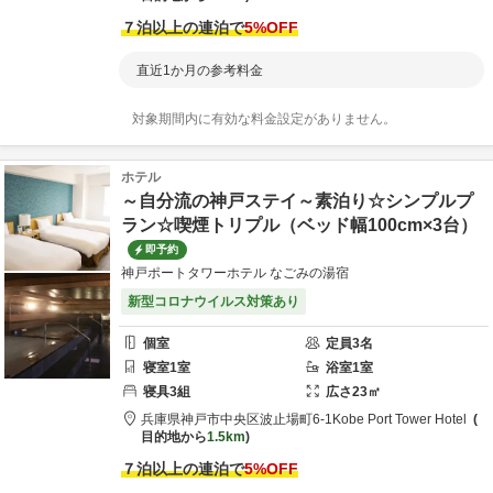
７泊以上の連泊で
5
%OFF
直近1か月の参考料金
対象期間内に有効な料金設定がありません。
ホテル
～自分流の神戸ステイ～素泊り☆シンプルプ
ラン☆喫煙トリプル（ベッド幅100cm×3台）
即予約
神戸ポートタワーホテル なごみの湯宿
新型コロナウイルス対策あり
個室
定員
3
名
寝室
1
室
浴室
1
室
寝具
3
組
広さ
23
㎡
兵庫県
神戸市
中央区波止場町6-1
Kobe Port Tower Hotel
目的地から
1.5km
７泊以上の連泊で
5
%OFF