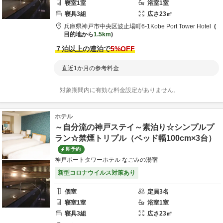
寝室
1
室
浴室
1
室
寝具
3
組
広さ
23
㎡
兵庫県
神戸市
中央区波止場町6-1
Kobe Port Tower Hotel
目的地から
1.5km
７泊以上の連泊で
5
%OFF
直近1か月の参考料金
対象期間内に有効な料金設定がありません。
ホテル
～自分流の神戸ステイ～素泊り☆シンプルプ
ラン☆禁煙トリプル（ベッド幅100cm×3台）
即予約
神戸ポートタワーホテル なごみの湯宿
新型コロナウイルス対策あり
個室
定員
3
名
寝室
1
室
浴室
1
室
寝具
3
組
広さ
23
㎡