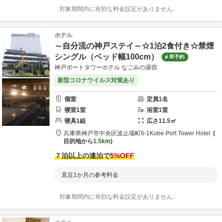
対象期間内に有効な料金設定がありません。
ホテル
～自分流の神戸ステイ～☆1泊2食付き☆禁煙
シングル（ベッド幅100cm）
即予約
神戸ポートタワーホテル なごみの湯宿
新型コロナウイルス対策あり
個室
定員
1
名
寝室
1
室
浴室
1
室
寝具
1
組
広さ
11.5
㎡
兵庫県
神戸市
中央区波止場町6-1
Kobe Port Tower Hotel
目的地から
1.5km
７泊以上の連泊で
5
%OFF
直近1か月の参考料金
対象期間内に有効な料金設定がありません。