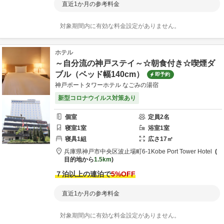
直近1か月の参考料金
対象期間内に有効な料金設定がありません。
ホテル
～自分流の神戸ステイ～☆朝食付き☆喫煙ダ
ブル（ベッド幅140cm）
即予約
神戸ポートタワーホテル なごみの湯宿
新型コロナウイルス対策あり
個室
定員
2
名
寝室
1
室
浴室
1
室
寝具
1
組
広さ
17
㎡
兵庫県
神戸市
中央区波止場町6-1
Kobe Port Tower Hotel
目的地から
1.5km
７泊以上の連泊で
5
%OFF
直近1か月の参考料金
対象期間内に有効な料金設定がありません。