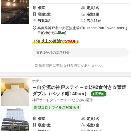
個室
定員
3
名
寝室
1
室
浴室
1
室
寝具
3
組
広さ
23
㎡
兵庫県
神戸市
中央区波止場町6-1
Kobe Port Tower Hotel
目的地から
1.5km
７泊以上の連泊で
5
%OFF
直近1か月の参考料金
対象期間内に有効な料金設定がありません。
ホテル
～自分流の神戸ステイ～☆1泊2食付き☆禁煙
ダブル（ベッド幅140cm）
即予約
神戸ポートタワーホテル なごみの湯宿
新型コロナウイルス対策あり
個室
定員
2
名
寝室
1
室
浴室
1
室