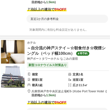
目的地から
1.5km
７泊以上の連泊で
5
%OFF
直近1か月の参考料金
対象期間内に有効な料金設定がありません。
ホテル
～自分流の神戸ステイ～☆朝食付き☆喫煙シ
ングル（ベッド幅100cm）
即予約
神戸ポートタワーホテル なごみの湯宿
新型コロナウイルス対策あり
個室
定員
1
名
寝室
1
室
浴室
1
室
寝具
1
組
広さ
11.5
㎡
兵庫県
神戸市
中央区波止場町6-1
Kobe Port Tower Hotel
目的地から
1.5km
７泊以上の連泊で
5
%OFF