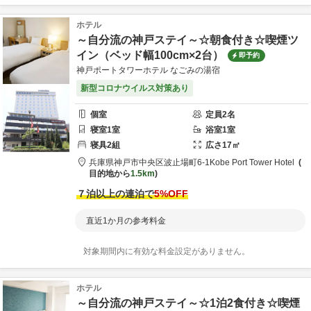
ホテル
～自分流の神戸ステイ～☆朝食付き☆喫煙ツ
イン（ベッド幅100cm×2台）
即予約
神戸ポートタワーホテル なごみの湯宿
新型コロナウイルス対策あり
個室
定員
2
名
寝室
1
室
浴室
1
室
寝具
2
組
広さ
17
㎡
兵庫県
神戸市
中央区波止場町6-1
Kobe Port Tower Hotel
目的地から
1.5km
７泊以上の連泊で
5
%OFF
直近1か月の参考料金
対象期間内に有効な料金設定がありません。
ホテル
～自分流の神戸ステイ～☆1泊2食付き☆喫煙