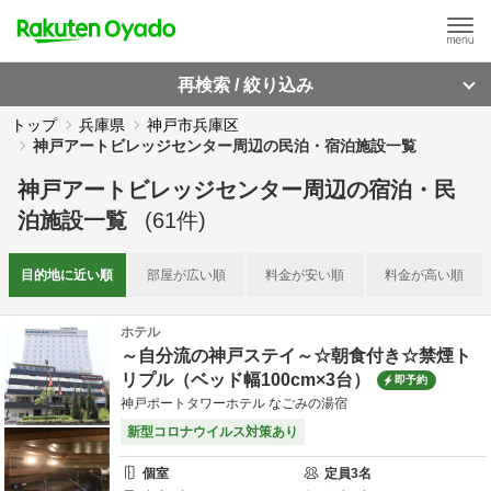
再検索 / 絞り込み
トップ
兵庫県
神戸市兵庫区
神戸アートビレッジセンター周辺の民泊・宿泊施設一覧
神戸アートビレッジセンター周辺
の
宿泊・民
泊施設一覧
(
61
件)
目的地に
近い順
部屋が
広い順
料金が
安い順
料金が
高い順
ホテル
～自分流の神戸ステイ～☆朝食付き☆禁煙ト
リプル（ベッド幅100cm×3台）
即予約
神戸ポートタワーホテル なごみの湯宿
新型コロナウイルス対策あり
個室
定員
3
名