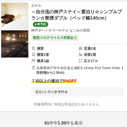
ホテル
～自分流の神戸ステイ～素泊り☆シンプルプ
ラン☆禁煙ダブル（ベッド幅140cm）
即予約
神戸ポートタワーホテル なごみの湯宿
新型コロナウイルス対策あり
個室
定員
2
名
寝室
1
室
浴室
1
室
寝具
1
組
広さ
17
㎡
兵庫県
神戸市
中央区波止場町6-1
Kobe Port Tower Hotel
目的地から
1.5km
７泊以上の連泊で
5
%OFF
直近1か月の参考料金
対象期間内に有効な料金設定がありません。
61
件中
1-20
件を表示