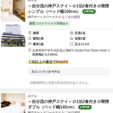
ホテル
～自分流の神戸ステイ～☆1泊2食付き☆喫煙
シングル（ベッド幅100cm）
即予約
神戸ポートタワーホテル なごみの湯宿
新型コロナウイルス対策あり
個室
定員
1
名
寝室
1
室
浴室
1
室
寝具
1
組
広さ
11.5
㎡
兵庫県
神戸市
中央区波止場町6-1
Kobe Port Tower Hotel
目的地から
1.5km
７泊以上の連泊で
5
%OFF
直近1か月の参考料金
対象期間内に有効な料金設定がありません。
ホテル
～自分流の神戸ステイ～☆1泊2食付き☆喫煙
ダブル（ベッド幅140cm）
即予約
神戸ポートタワーホテル なごみの湯宿