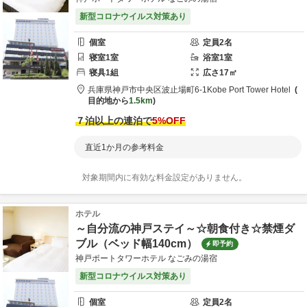
新型コロナウイルス対策あり
個室
定員
2
名
寝室
1
室
浴室
1
室
寝具
1
組
広さ
17
㎡
兵庫県
神戸市
中央区波止場町6-1
Kobe Port Tower Hotel
目的地から
1.5km
７泊以上の連泊で
5
%OFF
直近1か月の参考料金
対象期間内に有効な料金設定がありません。
ホテル
～自分流の神戸ステイ～☆朝食付き☆禁煙ダ
ブル（ベッド幅140cm）
即予約
神戸ポートタワーホテル なごみの湯宿
新型コロナウイルス対策あり
個室
定員
2
名