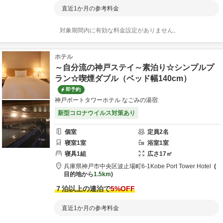
直近1か月の参考料金
対象期間内に有効な料金設定がありません。
ホテル
～自分流の神戸ステイ～素泊り☆シンプルプ
ラン☆喫煙ダブル（ベッド幅140cm）
即予約
神戸ポートタワーホテル なごみの湯宿
新型コロナウイルス対策あり
個室
定員
2
名
寝室
1
室
浴室
1
室
寝具
1
組
広さ
17
㎡
兵庫県
神戸市
中央区波止場町6-1
Kobe Port Tower Hotel
目的地から
1.5km
７泊以上の連泊で
5
%OFF
直近1か月の参考料金