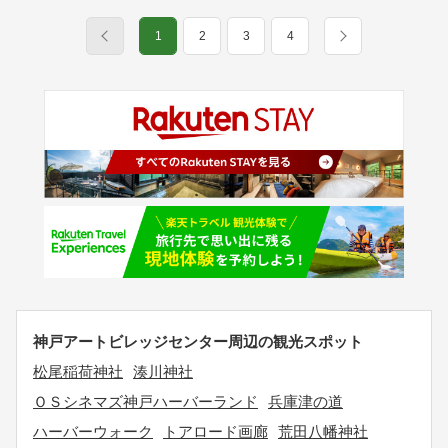
1
2
3
4
神戸アートビレッジセンター周辺の観光スポット
松尾稲荷神社
湊川神社
ＯＳシネマズ神戸ハーバーランド
兵庫津の道
ハーバーウォーク
トアロード画廊
荒田八幡神社