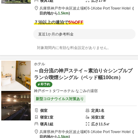
寝具
1
組
広さ
17
㎡
兵庫県
神戸市
中央区波止場町6-1
Kobe Port Tower Hotel
目的地から
1.5km
７泊以上の連泊で
5
%OFF
直近1か月の参考料金
対象期間内に有効な料金設定がありません。
ホテル
～自分流の神戸ステイ～素泊り☆シンプルプ
ラン☆喫煙シングル（ベッド幅100cm）
即予約
神戸ポートタワーホテル なごみの湯宿
新型コロナウイルス対策あり
個室
定員
1
名
寝室
1
室
浴室
1
室
寝具
1
組
広さ
11.5
㎡
兵庫県
神戸市
中央区波止場町6-1
Kobe Port Tower Hotel
目的地から
1.5km