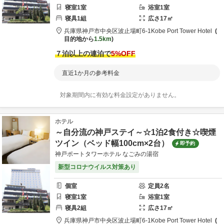
寝室
1
室
浴室
1
室
寝具
1
組
広さ
17
㎡
兵庫県
神戸市
中央区波止場町6-1
Kobe Port Tower Hotel
目的地から
1.5km
７泊以上の連泊で
5
%OFF
直近1か月の参考料金
対象期間内に有効な料金設定がありません。
ホテル
～自分流の神戸ステイ～☆1泊2食付き☆喫煙
ツイン（ベッド幅100cm×2台）
即予約
神戸ポートタワーホテル なごみの湯宿
新型コロナウイルス対策あり
個室
定員
2
名
寝室
1
室
浴室
1
室
寝具
2
組
広さ
17
㎡
兵庫県
神戸市
中央区波止場町6-1
Kobe Port Tower Hotel