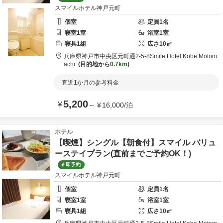
スマイルホテル神戸元町
個室
定員
1
名
寝室
1
室
浴室
1
室
寝具
1
組
広さ
10
㎡
兵庫県
神戸市
中央区元町通2-5-8
Smile Hotel Kobe Motom
achi
目的地から
0.7km
直近1か月の参考料金
5,200
¥
～
¥
16,000
/
泊
ホテル
【喫煙】シングル【朝食付】スマイル バリュ
ーステイプラン(直前までご予約OK！)
即予約
スマイルホテル神戸元町
個室
定員
1
名
寝室
1
室
浴室
1
室
寝具
1
組
広さ
10
㎡