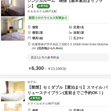
シングルルーム 喫煙【基本素泊まりプラ
ン】
即予約
Ｒ＆Ｂホテル神戸元町
新型コロナウイルス対策あり
個室
定員
1
名
寝室
1
室
浴室
1
室
寝具
1
組
広さ
9
㎡
兵庫県
神戸市
中央区三宮町3-3-1
R&B Hotel Kobe Motoma
chi
目的地から
0.4km
直近1か月の参考料金
6,300
¥
～
¥
13,100
/
泊
ホテル
【禁煙】セミダブル【素泊まり】スマイル バ
リューステイプラン(直前までご予約OK！)
即予約
スマイルホテル神戸元町
個室
定員
2
名