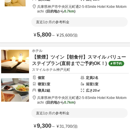
兵庫県
神戸市
中央区元町通2-5-8
Smile Hotel Kobe Motom
achi
目的地から
0.7km
直近1か月の参考料金
5,800
¥
～
¥
25,600
/
泊
ホテル
【禁煙】ツイン【朝食付】スマイル バリュー
ステイプラン(直前までご予約OK！)
即予約
スマイルホテル神戸元町
個室
定員
2
名
寝室
1
室
浴室
1
室
寝具
2
組
広さ
20
㎡
兵庫県
神戸市
中央区元町通2-5-8
Smile Hotel Kobe Motom
achi
目的地から
0.7km
直近1か月の参考料金
9,300
¥
～
¥
31,700
/
泊