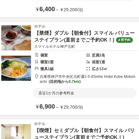
6,400
¥
～
¥
29,200
/
泊
ホテル
【禁煙】ダブル【朝食付】スマイル バリュー
ステイプラン(直前までご予約OK！)
即予約
スマイルホテル神戸元町
個室
定員
2
名
寝室
1
室
浴室
1
室
寝具
1
組
広さ
13
㎡
兵庫県
神戸市
中央区元町通2-5-8
Smile Hotel Kobe Motom
achi
目的地から
0.7km
直近1か月の参考料金
6,900
¥
～
¥
29,700
/
泊
ホテル
【喫煙】セミダブル【朝食付】スマイル バリ
ューステイプラン(直前までご予約OK！)