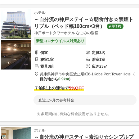
ホテル
～自分流の神戸ステイ～☆朝食付き☆禁煙ト
リプル（ベッド幅100cm×3台）
即予約
神戸ポートタワーホテル なごみの湯宿
新型コロナウイルス対策あり
個室
定員
3
名
寝室
1
室
浴室
1
室
寝具
3
組
広さ
23
㎡
兵庫県
神戸市
中央区波止場町6-1
Kobe Port Tower Hotel
目的地から
0.9km
７泊以上の連泊で
5
%OFF
直近1か月の参考料金
対象期間内に有効な料金設定がありません。
ホテル
～自分流の神戸ステイ～素泊り☆シンプルプ