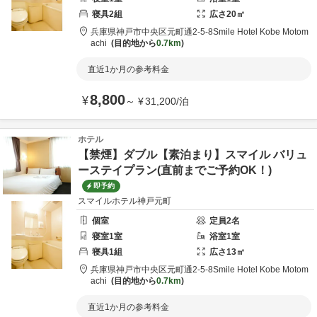
寝具
2
組
広さ
20
㎡
兵庫県
神戸市
中央区元町通2-5-8
Smile Hotel Kobe Motom
achi
目的地から
0.7km
直近1か月の参考料金
8,800
¥
～
¥
31,200
/
泊
ホテル
【禁煙】ダブル【素泊まり】スマイル バリュ
ーステイプラン(直前までご予約OK！)
即予約
スマイルホテル神戸元町
個室
定員
2
名
寝室
1
室
浴室
1
室
寝具
1
組
広さ
13
㎡
兵庫県
神戸市
中央区元町通2-5-8
Smile Hotel Kobe Motom
achi
目的地から
0.7km
直近1か月の参考料金