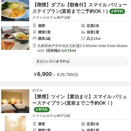
【喫煙】ダブル【朝食付】スマイル バリュー
ステイプラン(直前までご予約OK！)
即予約
スマイルホテル神戸元町
個室
定員
2
名
寝室
1
室
浴室
1
室
寝具
1
組
広さ
13
㎡
兵庫県
神戸市
中央区元町通2-5-8
Smile Hotel Kobe Motom
achi
目的地から
0.7km
直近1か月の参考料金
6,900
¥
～
¥
29,700
/
泊
ホテル
【禁煙】ツイン【素泊まり】スマイル バリュ
ーステイプラン(直前までご予約OK！)
即予約
スマイルホテル神戸元町
個室
定員
2
名
寝室
1
室
浴室
1
室