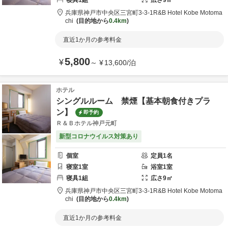
寝具
1
組
広さ
9
㎡
兵庫県
神戸市
中央区三宮町3-3-1
R&B Hotel Kobe Motoma
chi
目的地から
0.4km
直近1か月の参考料金
5,800
¥
～
¥
13,600
/
泊
ホテル
シングルルーム 禁煙【基本朝食付きプラ
ン】
即予約
Ｒ＆Ｂホテル神戸元町
新型コロナウイルス対策あり
個室
定員
1
名
寝室
1
室
浴室
1
室
寝具
1
組
広さ
9
㎡
兵庫県
神戸市
中央区三宮町3-3-1
R&B Hotel Kobe Motoma
chi
目的地から
0.4km
直近1か月の参考料金