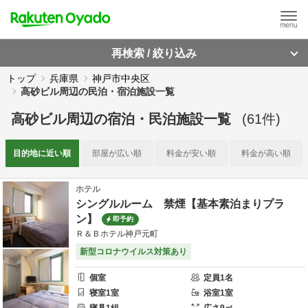
再検索 / 絞り込み
トップ
兵庫県
神戸市中央区
高砂ビル周辺の民泊・宿泊施設一覧
高砂ビル周辺
の
宿泊・民泊施設一覧
(
61
件)
目的地に
近い順
部屋が
広い順
料金が
安い順
料金が
高い順
ホテル
シングルルーム 禁煙【基本素泊まりプラ
ン】
即予約
Ｒ＆Ｂホテル神戸元町
新型コロナウイルス対策あり
個室
定員
1
名
寝室
1
室
浴室
1
室