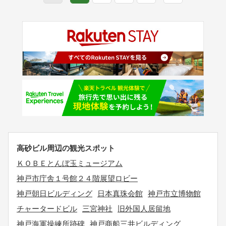
高砂ビル周辺の観光スポット
ＫＯＢＥとんぼ玉ミュージアム
神戸市庁舎１号館２４階展望ロビー
神戸朝日ビルディング
日本真珠会館
神戸市立博物館
チャータードビル
三宮神社
旧外国人居留地
神戸海軍操練所跡碑
神戸商船三井ビルディング