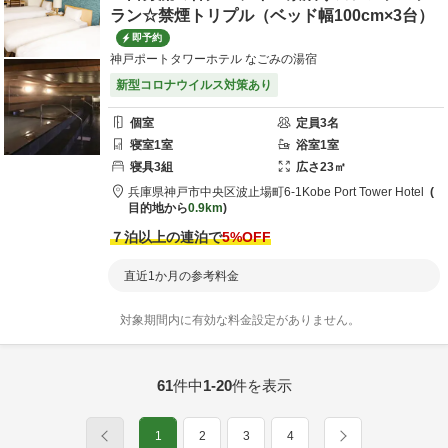
ラン☆禁煙トリプル（ベッド幅100cm×3台）
即予約
神戸ポートタワーホテル なごみの湯宿
新型コロナウイルス対策あり
個室
定員
3
名
寝室
1
室
浴室
1
室
寝具
3
組
広さ
23
㎡
兵庫県
神戸市
中央区波止場町6-1
Kobe Port Tower Hotel
目的地から
0.9km
７泊以上の連泊で
5
%OFF
直近1か月の参考料金
対象期間内に有効な料金設定がありません。
61
件中
1-20
件を表示
1
2
3
4