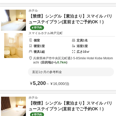
ホテル
【禁煙】シングル【素泊まり】スマイル バリ
ューステイプラン(直前までご予約OK！)
即予約
スマイルホテル神戸元町
個室
定員
1
名
寝室
1
室
浴室
1
室
寝具
1
組
広さ
10
㎡
兵庫県
神戸市
中央区元町通2-5-8
Smile Hotel Kobe Motom
achi
目的地から
0.7km
直近1か月の参考料金
5,200
¥
～
¥
16,000
/
泊
ホテル
【喫煙】シングル【素泊まり】スマイル バリ
ューステイプラン(直前までご予約OK！)
即予約