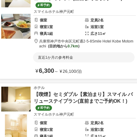
即予約
スマイルホテル神戸元町
個室
定員
2
名
寝室
1
室
浴室
1
室
寝具
1
組
広さ
11
㎡
兵庫県
神戸市
中央区元町通2-5-8
Smile Hotel Kobe Motom
achi
目的地から
0.7km
直近1か月の参考料金
6,300
¥
～
¥
26,100
/
泊
ホテル
【喫煙】セミダブル【素泊まり】スマイル バ
リューステイプラン(直前までご予約OK！)
即予約
スマイルホテル神戸元町
個室
定員
2
名
寝室
1
室
浴室
1
室
寝具
1
組
広さ
11
㎡