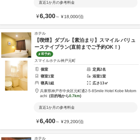
直近1か月の参考料金
6,300
¥
～
¥
18,000
/
泊
ホテル
【喫煙】ダブル【素泊まり】スマイル バリュ
ーステイプラン(直前までご予約OK！)
即予約
スマイルホテル神戸元町
個室
定員
2
名
寝室
1
室
浴室
1
室
寝具
1
組
広さ
13
㎡
兵庫県
神戸市
中央区元町通2-5-8
Smile Hotel Kobe Motom
achi
目的地から
0.7km
直近1か月の参考料金
6,400
¥
～
¥
29,200
/
泊
ホテル