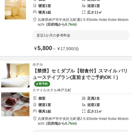
寝室
1
室
浴室
1
室
寝具
1
組
広さ
11
㎡
兵庫県
神戸市
中央区元町通2-5-8
Smile Hotel Kobe Motom
achi
目的地から
0.7km
直近1か月の参考料金
5,800
¥
～
¥
17,500
/
泊
ホテル
【禁煙】セミダブル【朝食付】スマイル バリ
ューステイプラン(直前までご予約OK！)
即予約
スマイルホテル神戸元町
個室
定員
2
名
寝室
1
室
浴室
1
室
寝具
1
組
広さ
11
㎡
兵庫県
神戸市
中央区元町通2-5-8
Smile Hotel Kobe Motom
achi
目的地から
0.7km