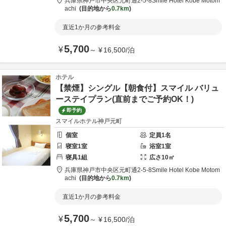
兵庫県
神戸市
中央区元町通2-5-8
Smile Hotel Kobe Motom
achi
目的地から
0.7km
直近1か月の参考料金
5,700
¥
～
¥
16,500
/
泊
ホテル
【禁煙】シングル【朝食付】スマイル バリュ
ーステイプラン(直前までご予約OK！)
即予約
スマイルホテル神戸元町
個室
定員
1
名
寝室
1
室
浴室
1
室
寝具
1
組
広さ
10
㎡
兵庫県
神戸市
中央区元町通2-5-8
Smile Hotel Kobe Motom
achi
目的地から
0.7km
直近1か月の参考料金
5,700
¥
～
¥
16,500
/
泊