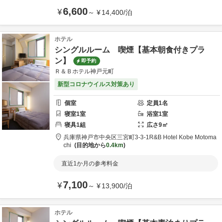
6,600
¥
～
¥
14,400
/
泊
ホテル
シングルルーム 喫煙【基本朝食付きプラ
ン】
即予約
Ｒ＆Ｂホテル神戸元町
新型コロナウイルス対策あり
個室
定員
1
名
寝室
1
室
浴室
1
室
寝具
1
組
広さ
9
㎡
兵庫県
神戸市
中央区三宮町3-3-1
R&B Hotel Kobe Motoma
chi
目的地から
0.4km
直近1か月の参考料金
7,100
¥
～
¥
13,900
/
泊
ホテル