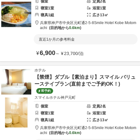
個室
定員
2
名
寝室
1
室
浴室
1
室
寝具
1
組
広さ
13
㎡
兵庫県
神戸市
中央区元町通2-5-8
Smile Hotel Kobe Motom
achi
目的地から
0.6km
直近1か月の参考料金
6,900
¥
～
¥
23,700
/
泊
ホテル
【禁煙】ダブル【素泊まり】スマイル バリュ
ーステイプラン(直前までご予約OK！)
即予約
スマイルホテル神戸元町
個室
定員
2
名
寝室
1
室
浴室
1
室
寝具
1
組
広さ
13
㎡
兵庫県
神戸市
中央区元町通2-5-8
Smile Hotel Kobe Motom
achi
目的地から
0.6km