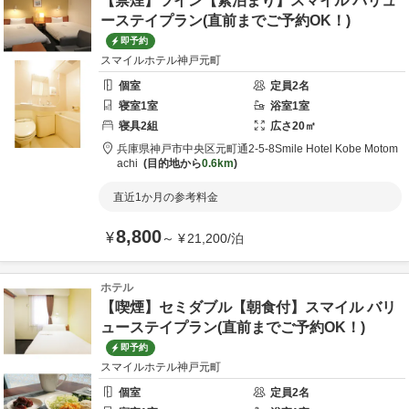
【禁煙】ツイン【素泊まり】スマイル バリュ
ーステイプラン(直前までご予約OK！)
即予約
スマイルホテル神戸元町
個室
定員
2
名
寝室
1
室
浴室
1
室
寝具
2
組
広さ
20
㎡
兵庫県
神戸市
中央区元町通2-5-8
Smile Hotel Kobe Motom
achi
目的地から
0.6km
直近1か月の参考料金
8,800
¥
～
¥
21,200
/
泊
ホテル
【喫煙】セミダブル【朝食付】スマイル バリ
ューステイプラン(直前までご予約OK！)
即予約
スマイルホテル神戸元町
個室
定員
2
名