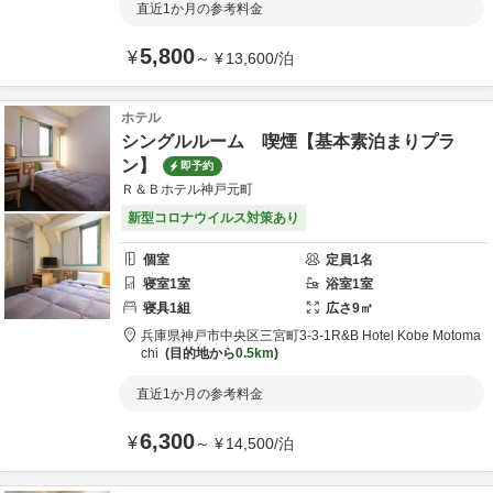
直近1か月の参考料金
5,800
¥
～
¥
13,600
/
泊
ホテル
シングルルーム 喫煙【基本素泊まりプラ
ン】
即予約
Ｒ＆Ｂホテル神戸元町
新型コロナウイルス対策あり
個室
定員
1
名
寝室
1
室
浴室
1
室
寝具
1
組
広さ
9
㎡
兵庫県
神戸市
中央区三宮町3-3-1
R&B Hotel Kobe Motoma
chi
目的地から
0.5km
直近1か月の参考料金
6,300
¥
～
¥
14,500
/
泊