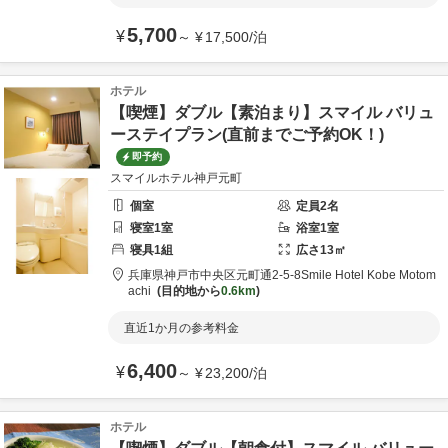
5,700
¥
～
¥
17,500
/
泊
ホテル
【喫煙】ダブル【素泊まり】スマイル バリュ
ーステイプラン(直前までご予約OK！)
即予約
スマイルホテル神戸元町
個室
定員
2
名
寝室
1
室
浴室
1
室
寝具
1
組
広さ
13
㎡
兵庫県
神戸市
中央区元町通2-5-8
Smile Hotel Kobe Motom
achi
目的地から
0.6km
直近1か月の参考料金
6,400
¥
～
¥
23,200
/
泊
ホテル