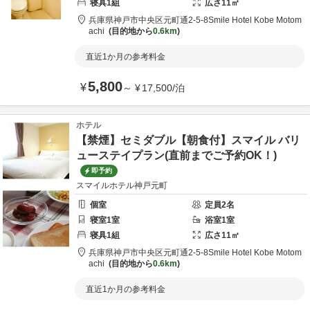
寝具
1
組
広さ
11
㎡
兵庫県
神戸市
中央区元町通2-5-8
Smile Hotel Kobe Motom
achi
目的地から
0.6km
直近1か月の参考料金
5,800
¥
～
¥
17,500
/
泊
ホテル
【禁煙】セミダブル【朝食付】スマイル バリ
ューステイプラン(直前までご予約OK！)
即予約
スマイルホテル神戸元町
個室
定員
2
名
寝室
1
室
浴室
1
室
寝具
1
組
広さ
11
㎡
兵庫県
神戸市
中央区元町通2-5-8
Smile Hotel Kobe Motom
achi
目的地から
0.6km
直近1か月の参考料金