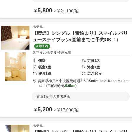
5,800
¥
～
¥
21,100
/
泊
ホテル
【喫煙】シングル【素泊まり】スマイル バリ
ューステイプラン(直前までご予約OK！)
即予約
スマイルホテル神戸元町
個室
定員
1
名
寝室
1
室
浴室
1
室
寝具
1
組
広さ
10
㎡
兵庫県
神戸市
中央区元町通2-5-8
Smile Hotel Kobe Motom
achi
目的地から
0.6km
直近1か月の参考料金
5,200
¥
～
¥
17,000
/
泊
ホテル