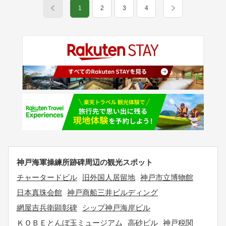
1
2
3
4
神戸海軍操練所跡碑周辺の観光スポット
チャータードビル
旧外国人居留地
神戸市立博物館
日本真珠会館
神戸商船三井ビルディング
網屋吉兵衛顕彰碑
シップ神戸海岸ビル
ＫＯＢＥとんぼ玉ミュージアム
高砂ビル
神戸税関