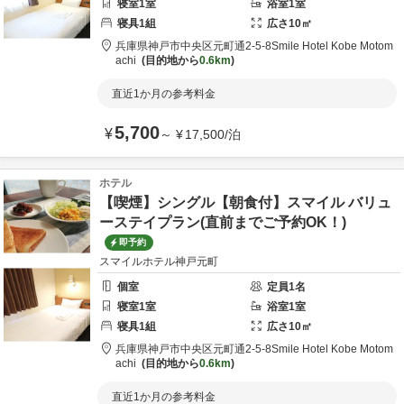
寝室
1
室
浴室
1
室
寝具
1
組
広さ
10
㎡
兵庫県
神戸市
中央区元町通2-5-8
Smile Hotel Kobe Motom
achi
目的地から
0.6km
直近1か月の参考料金
5,700
¥
～
¥
17,500
/
泊
ホテル
【喫煙】シングル【朝食付】スマイル バリュ
ーステイプラン(直前までご予約OK！)
即予約
スマイルホテル神戸元町
個室
定員
1
名
寝室
1
室
浴室
1
室
寝具
1
組
広さ
10
㎡
兵庫県
神戸市
中央区元町通2-5-8
Smile Hotel Kobe Motom
achi
目的地から
0.6km
直近1か月の参考料金