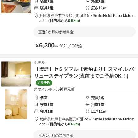
寝室
1
室
浴室
1
室
寝具
1
組
広さ
11
㎡
兵庫県
神戸市
中央区元町通2-5-8
Smile Hotel Kobe Motom
achi
目的地から
0.6km
直近1か月の参考料金
6,300
¥
～
¥
21,600
/
泊
ホテル
【喫煙】セミダブル【素泊まり】スマイル バ
リューステイプラン(直前までご予約OK！)
即予約
スマイルホテル神戸元町
個室
定員
2
名
寝室
1
室
浴室
1
室
寝具
1
組
広さ
11
㎡
兵庫県
神戸市
中央区元町通2-5-8
Smile Hotel Kobe Motom
achi
目的地から
0.6km
直近1か月の参考料金