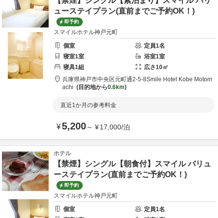
【禁煙】シングル【素泊まり】スマイル バリ
ューステイプラン(直前までご予約OK！)
即予約
スマイルホテル神戸元町
個室
定員
1
名
寝室
1
室
浴室
1
室
寝具
1
組
広さ
10
㎡
兵庫県
神戸市
中央区元町通2-5-8
Smile Hotel Kobe Motom
achi
目的地から
0.6km
直近1か月の参考料金
5,200
¥
～
¥
17,000
/
泊
ホテル
【禁煙】シングル【朝食付】スマイル バリュ
ーステイプラン(直前までご予約OK！)
即予約
スマイルホテル神戸元町
個室
定員
1
名