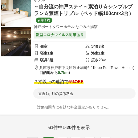
ホテル
～自分流の神戸ステイ～素泊り☆シンプルプ
ラン☆禁煙トリプル（ベッド幅100cm×3台）
即予約
神戸ポートタワーホテル なごみの湯宿
新型コロナウイルス対策あり
個室
定員
3
名
寝室
1
室
浴室
1
室
寝具
3
組
広さ
23
㎡
兵庫県
神戸市
中央区波止場町6-1
Kobe Port Tower Hotel
目的地から
0.7km
７泊以上の連泊で
5
%OFF
直近1か月の参考料金
対象期間内に有効な料金設定がありません。
61
件中
1-20
件を表示