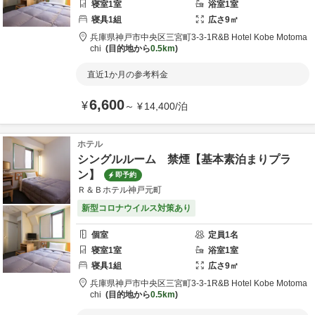
寝室
1
室
浴室
1
室
寝具
1
組
広さ
9
㎡
兵庫県
神戸市
中央区三宮町3-3-1
R&B Hotel Kobe Motoma
chi
目的地から
0.5km
直近1か月の参考料金
6,600
¥
～
¥
14,400
/
泊
ホテル
シングルルーム 禁煙【基本素泊まりプラ
ン】
即予約
Ｒ＆Ｂホテル神戸元町
新型コロナウイルス対策あり
個室
定員
1
名
寝室
1
室
浴室
1
室
寝具
1
組
広さ
9
㎡
兵庫県
神戸市
中央区三宮町3-3-1
R&B Hotel Kobe Motoma
chi
目的地から
0.5km