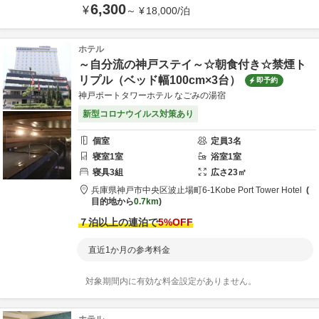
6,300
¥
～
¥
18,000
/
泊
ホテル
～自分流の神戸ステイ～☆朝食付き☆禁煙ト
リプル（ベッド幅100cm×3台）
即予約
神戸ポートタワーホテル なごみの湯宿
新型コロナウイルス対策あり
個室
定員
3
名
寝室
1
室
浴室
1
室
寝具
3
組
広さ
23
㎡
兵庫県
神戸市
中央区波止場町6-1
Kobe Port Tower Hotel
目的地から
0.7km
７泊以上の連泊で
5
%OFF
直近1か月の参考料金
対象期間内に有効な料金設定がありません。