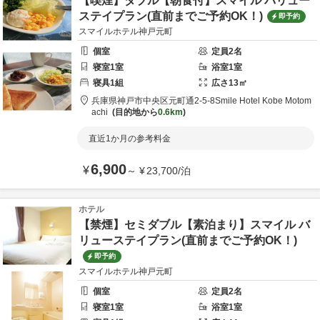
【喫煙】ダブル【朝食付】スマイル バリュー
ステイプラン(直前までご予約OK！)
即予約
スマイルホテル神戸元町
個室
定員
2
名
寝室
1
室
浴室
1
室
寝具
1
組
広さ
13
㎡
兵庫県
神戸市
中央区元町通2-5-8
Smile Hotel Kobe Motom
achi
目的地から
0.6km
直近1か月の参考料金
6,900
¥
～
¥
23,700
/
泊
ホテル
【禁煙】セミダブル【素泊まり】スマイル バ
リューステイプラン(直前までご予約OK！)
即予約
スマイルホテル神戸元町
個室
定員
2
名
寝室
1
室
浴室
1
室