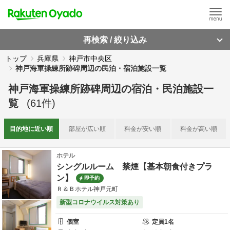
再検索 / 絞り込み
トップ
兵庫県
神戸市中央区
神戸海軍操練所跡碑周辺の民泊・宿泊施設一覧
神戸海軍操練所跡碑周辺
の
宿泊・民泊施設一
覧
(
61
件)
目的地に
近い順
部屋が
広い順
料金が
安い順
料金が
高い順
ホテル
シングルルーム 禁煙【基本朝食付きプラ
ン】
即予約
Ｒ＆Ｂホテル神戸元町
新型コロナウイルス対策あり
個室
定員
1
名