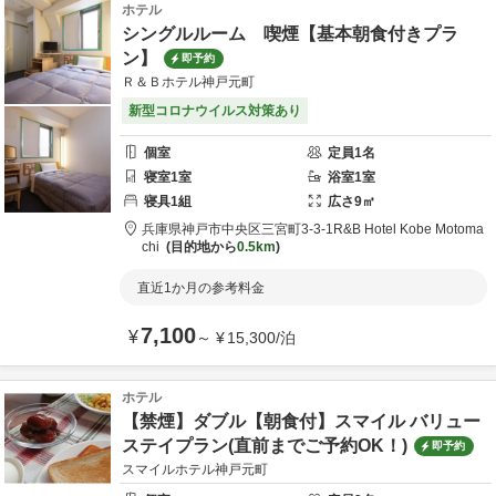
ホテル
シングルルーム 喫煙【基本朝食付きプラ
ン】
即予約
Ｒ＆Ｂホテル神戸元町
新型コロナウイルス対策あり
個室
定員
1
名
寝室
1
室
浴室
1
室
寝具
1
組
広さ
9
㎡
兵庫県
神戸市
中央区三宮町3-3-1
R&B Hotel Kobe Motoma
chi
目的地から
0.5km
直近1か月の参考料金
7,100
¥
～
¥
15,300
/
泊
ホテル
【禁煙】ダブル【朝食付】スマイル バリュー
ステイプラン(直前までご予約OK！)
即予約
スマイルホテル神戸元町