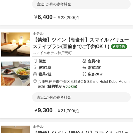
直近1か月の参考料金
6,400
¥
～
¥
23,200
/
泊
ホテル
【禁煙】ツイン【朝食付】スマイル バリュー
ステイプラン(直前までご予約OK！)
即予約
スマイルホテル神戸元町
個室
定員
2
名
寝室
1
室
浴室
1
室
寝具
2
組
広さ
20
㎡
兵庫県
神戸市
中央区元町通2-5-8
Smile Hotel Kobe Motom
achi
目的地から
0.6km
直近1か月の参考料金
9,300
¥
～
¥
21,700
/
泊
ホテル