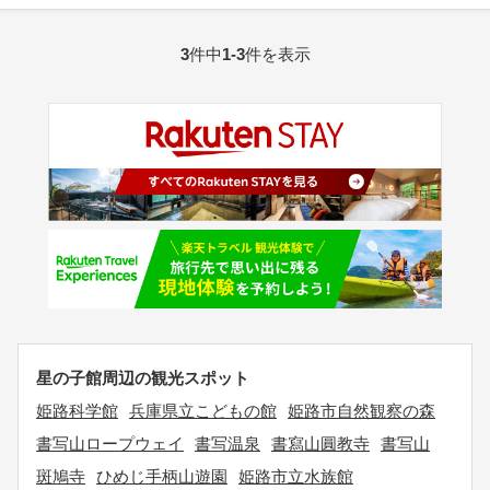
3
件中
1-3
件を表示
星の子館周辺の観光スポット
姫路科学館
兵庫県立こどもの館
姫路市自然観察の森
書写山ロープウェイ
書写温泉
書寫山圓教寺
書写山
斑鳩寺
ひめじ手柄山遊園
姫路市立水族館