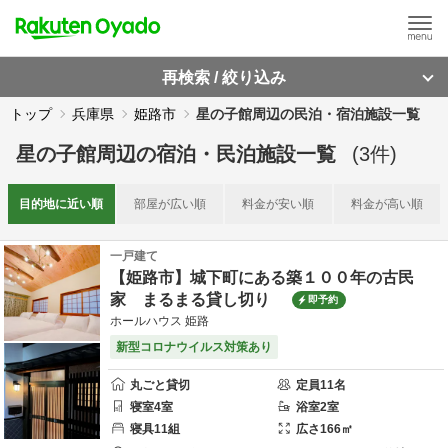
再検索 / 絞り込み
トップ
兵庫県
姫路市
星の子館周辺の民泊・宿泊施設一覧
星の子館周辺
の
宿泊・民泊施設一覧
(
3
件)
目的地に
近い順
部屋が
広い順
料金が
安い順
料金が
高い順
一戸建て
【姫路市】城下町にある築１００年の古民
家 まるまる貸し切り
即予約
ホールハウス 姫路
新型コロナウイルス対策あり
丸ごと貸切
定員
11
名
寝室
4
室
浴室
2
室
寝具
11
組
広さ
166
㎡