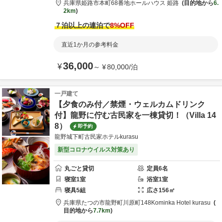
兵庫県
姫路市
本町68番地
ホールハウス 姫路
目的地から
6.
2km
７泊以上の連泊で
8
%OFF
直近1か月の参考料金
36,000
¥
～
¥
80,000
/
泊
一戸建て
【夕食のみ付／禁煙・ウェルカムドリンク
付】龍野に佇む古民家を一棟貸切！（Villa 14
8）
即予約
龍野城下町古民家ホテルkurasu
新型コロナウイルス対策あり
丸ごと貸切
定員
6
名
寝室
1
室
浴室
1
室
寝具
5
組
広さ
156
㎡
兵庫県
たつの市
龍野町川原町148
Kominka Hotel kurasu
目的地から
7.7km