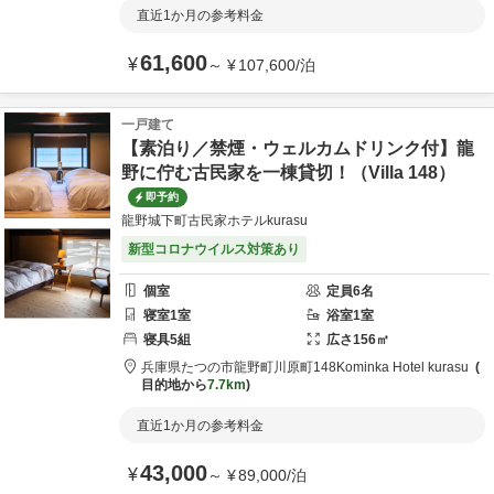
直近1か月の参考料金
61,600
¥
～
¥
107,600
/
泊
一戸建て
【素泊り／禁煙・ウェルカムドリンク付】龍
野に佇む古民家を一棟貸切！（Villa 148）
即予約
龍野城下町古民家ホテルkurasu
新型コロナウイルス対策あり
個室
定員
6
名
寝室
1
室
浴室
1
室
寝具
5
組
広さ
156
㎡
兵庫県
たつの市
龍野町川原町148
Kominka Hotel kurasu
目的地から
7.7km
直近1か月の参考料金
43,000
¥
～
¥
89,000
/
泊