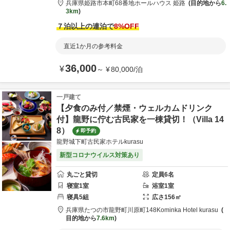
兵庫県
姫路市
本町68番地
ホールハウス 姫路
目的地から
6.
3km
７泊以上の連泊で
8
%OFF
直近1か月の参考料金
36,000
¥
～
¥
80,000
/
泊
一戸建て
【夕食のみ付／禁煙・ウェルカムドリンク
付】龍野に佇む古民家を一棟貸切！（Villa 14
8）
即予約
龍野城下町古民家ホテルkurasu
新型コロナウイルス対策あり
丸ごと貸切
定員
6
名
寝室
1
室
浴室
1
室
寝具
5
組
広さ
156
㎡
兵庫県
たつの市
龍野町川原町148
Kominka Hotel kurasu
目的地から
7.6km