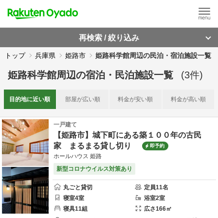
再検索 / 絞り込み
トップ
兵庫県
姫路市
姫路科学館周辺の民泊・宿泊施設一覧
姫路科学館周辺
の
宿泊・民泊施設一覧
(
3
件)
目的地に
近い順
部屋が
広い順
料金が
安い順
料金が
高い順
一戸建て
【姫路市】城下町にある築１００年の古民
家 まるまる貸し切り
即予約
ホールハウス 姫路
新型コロナウイルス対策あり
丸ごと貸切
定員
11
名
寝室
4
室
浴室
2
室
寝具
11
組
広さ
166
㎡