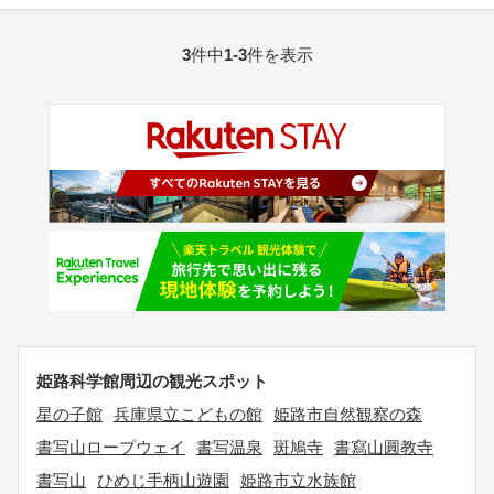
3
件中
1-3
件を表示
姫路科学館周辺の観光スポット
星の子館
兵庫県立こどもの館
姫路市自然観察の森
書写山ロープウェイ
書写温泉
斑鳩寺
書寫山圓教寺
書写山
ひめじ手柄山遊園
姫路市立水族館