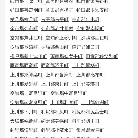
虻田郡ニセコ町
虻田郡真狩村
虻田郡留寿都村
虻田郡喜茂別町
虻田郡京極町
虻田郡倶知安町
積丹郡積丹町
古平郡古平町
余市郡仁木町
余市郡余市町
余市郡赤井川村
空知郡南幌町
空知郡奈井江町
空知郡上砂川町
夕張郡由仁町
夕張郡長沼町
夕張郡栗山町
樺戸郡浦臼町
樺戸郡新十津川町
雨竜郡妹背牛町
雨竜郡秩父別町
雨竜郡雨竜町
雨竜郡沼田町
上川郡鷹栖町
上川郡東神楽町
上川郡当麻町
上川郡比布町
上川郡愛別町
上川郡東川町
上川郡美瑛町
空知郡上富良野町
空知郡中富良野町
空知郡南富良野町
上川郡和寒町
上川郡剣淵町
上川郡下川町
利尻郡利尻町
利尻郡利尻富士町
天塩郡幌延町
網走郡美幌町
斜里郡斜里町
斜里郡清里町
斜里郡小清水町
常呂郡置戸町