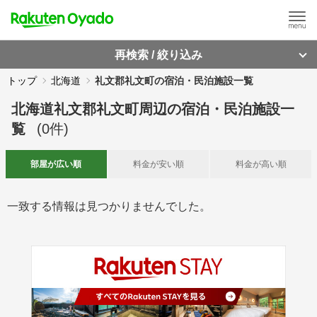
再検索 / 絞り込み
トップ
北海道
礼文郡礼文町の宿泊・民泊施設一覧
北海道礼文郡礼文町周辺
の
宿泊・民泊施設一
覧
(
0
件)
部屋が
広い順
料金が
安い順
料金が
高い順
一致する情報は見つかりませんでした。