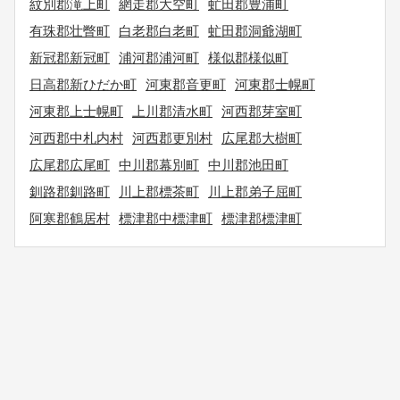
紋別郡滝上町
網走郡大空町
虻田郡豊浦町
有珠郡壮瞥町
白老郡白老町
虻田郡洞爺湖町
新冠郡新冠町
浦河郡浦河町
様似郡様似町
日高郡新ひだか町
河東郡音更町
河東郡士幌町
河東郡上士幌町
上川郡清水町
河西郡芽室町
河西郡中札内村
河西郡更別村
広尾郡大樹町
広尾郡広尾町
中川郡幕別町
中川郡池田町
釧路郡釧路町
川上郡標茶町
川上郡弟子屈町
阿寒郡鶴居村
標津郡中標津町
標津郡標津町