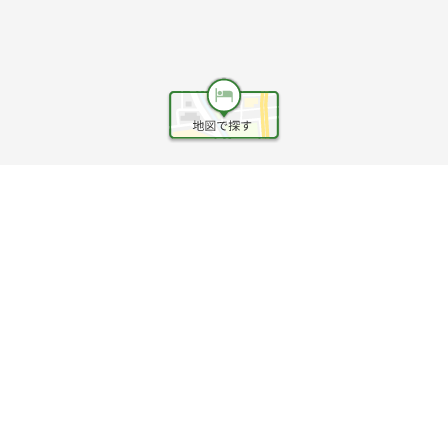
ヘルプ
利用規約
旅行業約款
旅行条件書
旅行業務取扱料金表
個人情報保護方針
会社情報
クッキーポリシー
©Rakuten Group, Inc.