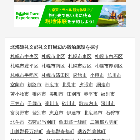
北海道礼文郡礼文町周辺の宿泊施設を探す
札幌市中央区
札幌市北区
札幌市東区
札幌市白石区
札幌市豊平区
札幌市南区
札幌市西区
札幌市厚別区
札幌市手稲区
札幌市清田区
函館市
小樽市
旭川市
室蘭市
釧路市
帯広市
北見市
夕張市
網走市
苫小牧市
稚内市
美唄市
江別市
赤平市
紋別市
三笠市
千歳市
滝川市
砂川市
歌志内市
深川市
富良野市
登別市
恵庭市
伊達市
北広島市
石狩市
北斗市
石狩郡当別町
亀田郡七飯町
二海郡八雲町
山越郡長万部町
寿都郡寿都町
磯谷郡蘭越町