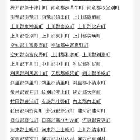
樺戸郡新十津川町
雨竜郡妹背牛町
雨竜郡秩父別町
雨竜郡雨竜町
雨竜郡沼田町
上川郡鷹栖町
上川郡東神楽町
上川郡当麻町
上川郡比布町
上川郡愛別町
上川郡東川町
上川郡美瑛町
空知郡上富良野町
空知郡中富良野町
空知郡南富良野町
上川郡和寒町
上川郡剣淵町
上川郡下川町
中川郡中川町
利尻郡利尻町
利尻郡利尻富士町
天塩郡幌延町
網走郡美幌町
斜里郡斜里町
斜里郡清里町
斜里郡小清水町
常呂郡置戸町
紋別郡滝上町
網走郡大空町
虻田郡豊浦町
有珠郡壮瞥町
白老郡白老町
虻田郡洞爺湖町
新冠郡新冠町
浦河郡浦河町
様似郡様似町
日高郡新ひだか町
河東郡音更町
河東郡士幌町
河東郡上士幌町
上川郡清水町
河西郡芽室町
河西郡中札内村
河西郡更別村