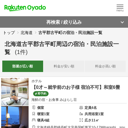
再検索 / 絞り込み
トップ
北海道
古平郡古平町の宿泊・民泊施設一覧
北海道古平郡古平町周辺
の
宿泊・民泊施設一
覧
(
1
件)
部屋が
広い順
料金が
安い順
料金が
高い順
ホテル
【0才～就学前のお子様 宿泊不可】和室6畳
即予約
海鮮の宿・お食事 みはらし荘
個室
定員
4
名
寝室
1
室
共用
浴室
1
室
寝具
4
組
広さ
11
㎡
北海道
積丹郡
積丹町大字美国町厚苫10-17
Miharashi sou