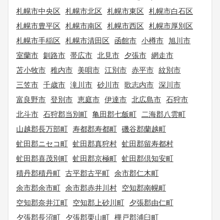
札幌市中央区
札幌市北区
札幌市東区
札幌市白石区
札幌市豊平区
札幌市南区
札幌市西区
札幌市厚別区
札幌市手稲区
札幌市清田区
函館市
小樽市
旭川市
室蘭市
釧路市
帯広市
北見市
夕張市
網走市
苫小牧市
稚内市
美唄市
江別市
赤平市
紋別市
三笠市
千歳市
滝川市
砂川市
歌志内市
深川市
富良野市
登別市
恵庭市
伊達市
北広島市
石狩市
北斗市
石狩郡当別町
亀田郡七飯町
二海郡八雲町
山越郡長万部町
寿都郡寿都町
磯谷郡蘭越町
虻田郡ニセコ町
虻田郡真狩村
虻田郡留寿都村
虻田郡喜茂別町
虻田郡京極町
虻田郡倶知安町
積丹郡積丹町
古平郡古平町
余市郡仁木町
余市郡余市町
余市郡赤井川村
空知郡南幌町
空知郡奈井江町
空知郡上砂川町
夕張郡由仁町
夕張郡長沼町
夕張郡栗山町
樺戸郡浦臼町