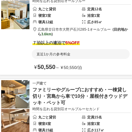
時間を忘れる貸別荘オールブルー
丸ごと貸切
定員
12
名
寝室
3
室
浴室
1
室
寝具
12
組
広さ
85
㎡
広島県
廿日市市
大野戸石川285-1
オールブルー
目的地か
ら
3.6km
７泊以上の連泊で
5
%OFF
直近1か月の参考料金
50,550
¥
～
¥
50,550
/
泊
一戸建て
ファミリーやグループにおすすめ・一棟貸し
切り・宮島から車で10分・屋根付きウッドデ
ッキ・ペット可
時間を忘れる貸別荘オールブルーセカンド
丸ごと貸切
定員
15
名
寝室
4
室
浴室
1
室
寝具
15
組
広さ
117
㎡