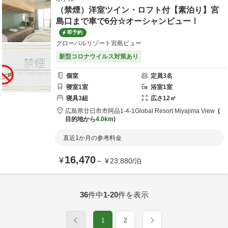
（禁煙）洋室ツイン・ロフト付【素泊り】宮
島口まで車で6分☆オーシャンビュー！
即予約
グローバルリゾート宮島ビュー
新型コロナウイルス対策あり
個室
定員
3
名
寝室
1
室
浴室
1
室
寝具
3
組
広さ
12
㎡
広島県
廿日市市
阿品1-4-1
Global Resort Miyajima View
目的地から
4.0km
直近1か月の参考料金
16,470
¥
～
¥
23,880
/
泊
36
件中
1-20
件を表示
1
2