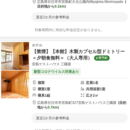
広島県
廿日市市
宮島町大元公園内
Miyajima Morinoyado
目的地から
0.1km
直近1か月の参考料金
対象期間内に有効な料金設定がありません。
ホテル
【禁煙】【本館】木製カプセル型ドミトリー
＜夕朝食無料＞（大人専用）
即予約
宮島ゲストハウス 三國屋
新型コロナウイルス対策あり
個室
定員
1
名
寝室
1
室
共用
浴室
1
室
寝具
1
組
広さ
2
㎡
広島県
廿日市市
宮島町327
宮島ゲストハウス三國屋
目的
地から
0.7km
直近1か月の参考料金