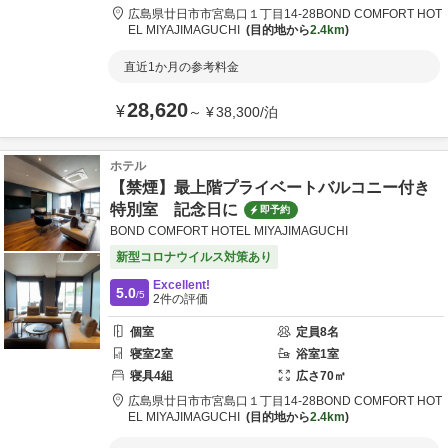
広島県
廿日市市
宮島口１丁目14-28
BOND COMFORT HOT
EL MIYAJIMAGUCHI
目的地から
2.4km
直近1か月の参考料金
28,620
¥
～
¥
38,300
/
泊
ホテル
【禁煙】最上階プライベートバルコニー付き
特別室 記念日に
即予約
BOND COMFORT HOTEL MIYAJIMAGUCHI
新型コロナウイルス対策あり
Excellent!
5.0
/5
2
件の評価
個室
定員
8
名
寝室
2
室
浴室
1
室
寝具
4
組
広さ
70
㎡
広島県
廿日市市
宮島口１丁目14-28
BOND COMFORT HOT
EL MIYAJIMAGUCHI
目的地から
2.4km