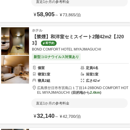
直近1か月の参考料金
58,905
¥
～
¥
73,865
/
泊
ホテル
【禁煙】和洋室セミスイート2階42m2【J20
3】
即予約
BOND COMFORT HOTEL MIYAJIMAGUCHI
新型コロナウイルス対策あり
個室
定員
4
名
寝室
1
室
浴室
1
室
寝具
2
組
広さ
42
㎡
広島県
廿日市市
宮島口１丁目14-28
BOND COMFORT HOT
EL MIYAJIMAGUCHI
目的地から
2.4km
直近1か月の参考料金
32,140
¥
～
¥
42,700
/
泊