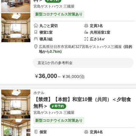
宮島ゲストハウス 三國屋
新型コロナウイルス対策あり
丸ごと貸切
定員
3
名
寝室
1
室
共用
浴室
1
室
寝具
3
組
広さ
14
㎡
広島県
廿日市市
宮島町327
宮島ゲストハウス三國屋
目的
地から
0.7km
直近1か月の参考料金
36,000
¥
～
¥
36,000
/
泊
ホテル
【禁煙】【本館】和室10畳（共同）＜夕朝食
無料＞
即予約
宮島ゲストハウス 三國屋
新型コロナウイルス対策あり
個室
定員
4
名