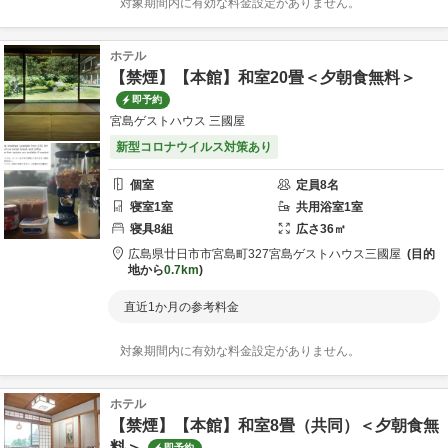
対象期間内に有効な料金設定がありません。
ホテル
【禁煙】【本館】和室20畳＜夕朝食無料＞
即予約
宮島ゲストハウス 三國屋
新型コロナウイルス対策あり
個室
定員
8
名
寝室
1
室
共用
浴室
1
室
寝具
8
組
広さ
36
㎡
広島県
廿日市市
宮島町327
宮島ゲストハウス三國屋
目的
地から
0.7km
直近1か月の参考料金
対象期間内に有効な料金設定がありません。
ホテル
【禁煙】【本館】和室8畳（共同）＜夕朝食無
料＞
即予約