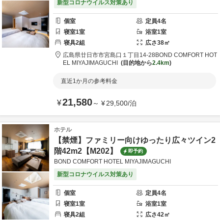
新型コロナウイルス対策あり
個室
定員
4
名
寝室
1
室
浴室
1
室
寝具
2
組
広さ
38
㎡
広島県
廿日市市
宮島口１丁目14-28
BOND COMFORT HOT
EL MIYAJIMAGUCHI
目的地から
2.4km
直近1か月の参考料金
21,580
¥
～
¥
29,500
/
泊
ホテル
【禁煙】ファミリー向けゆったり広々ツイン2
階42m2【M202】
即予約
BOND COMFORT HOTEL MIYAJIMAGUCHI
新型コロナウイルス対策あり
個室
定員
4
名
寝室
1
室
浴室
1
室
寝具
2
組
広さ
42
㎡