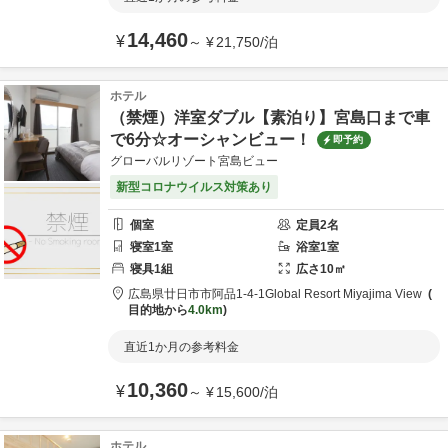
14,460
¥
～
¥
21,750
/
泊
ホテル
（禁煙）洋室ダブル【素泊り】宮島口まで車
で6分☆オーシャンビュー！
即予約
グローバルリゾート宮島ビュー
新型コロナウイルス対策あり
個室
定員
2
名
寝室
1
室
浴室
1
室
寝具
1
組
広さ
10
㎡
広島県
廿日市市
阿品1-4-1
Global Resort Miyajima View
目的地から
4.0km
直近1か月の参考料金
10,360
¥
～
¥
15,600
/
泊
ホテル