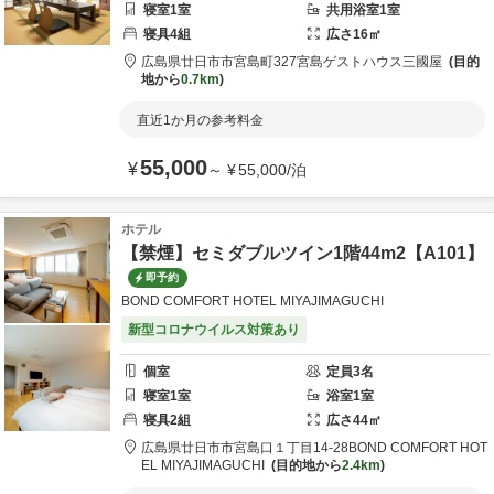
寝室
1
室
共用
浴室
1
室
寝具
4
組
広さ
16
㎡
広島県
廿日市市
宮島町327
宮島ゲストハウス三國屋
目的
地から
0.7km
直近1か月の参考料金
55,000
¥
～
¥
55,000
/
泊
ホテル
【禁煙】セミダブルツイン1階44m2【A101】
即予約
BOND COMFORT HOTEL MIYAJIMAGUCHI
新型コロナウイルス対策あり
個室
定員
3
名
寝室
1
室
浴室
1
室
寝具
2
組
広さ
44
㎡
広島県
廿日市市
宮島口１丁目14-28
BOND COMFORT HOT
EL MIYAJIMAGUCHI
目的地から
2.4km