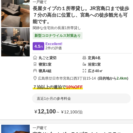
一戸建て
長屋タイプの１所帯貸し。JR宮島口まで徒歩
７分の高台に位置し、宮島への徒歩観光も可
能です。
閑静な住宅街の長屋1所帯貸し
新型コロナウイルス対策あり
Excellent!
4.5
/5
2
件の評価
丸ごと貸切
定員
4
名
寝室
1
室
浴室
1
室
寝具
4
組
広さ
40
㎡
広島県
廿日市市
宮島口西3丁目15-14
目的地から
2.4km
７泊以上の連泊で
10
%OFF
直近1か月の参考料金
12,100
¥
～
¥
12,100
/
泊
一戸建て