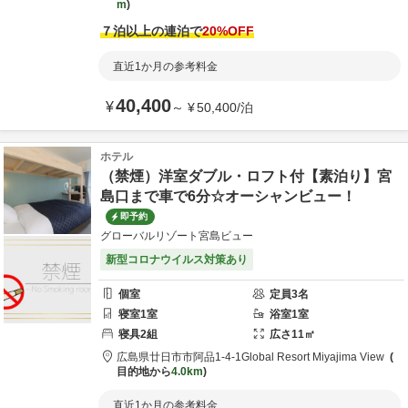
m
７泊以上の連泊で
20
%OFF
直近1か月の参考料金
40,400
¥
～
¥
50,400
/
泊
ホテル
（禁煙）洋室ダブル・ロフト付【素泊り】宮
島口まで車で6分☆オーシャンビュー！
即予約
グローバルリゾート宮島ビュー
新型コロナウイルス対策あり
個室
定員
3
名
寝室
1
室
浴室
1
室
寝具
2
組
広さ
11
㎡
広島県
廿日市市
阿品1-4-1
Global Resort Miyajima View
目的地から
4.0km
直近1か月の参考料金