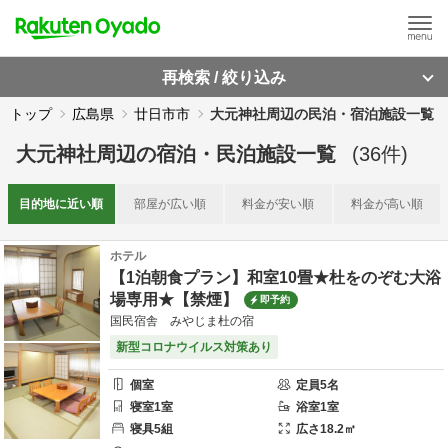
再検索 / 絞り込み
トップ
広島県
廿日市市
大元神社周辺の民泊・宿泊施設一覧
大元神社周辺
の
宿泊・民泊施設一覧
(
36
件)
目的地に
近い順
部屋が
広い順
料金が
安い順
料金が
高い順
ホテル
【1泊朝食プラン】和室10畳★杜をのぞむ大浴
場専用★【禁煙】
即予約
国民宿舎 みやじま杜の宿
新型コロナウイルス対策あり
個室
定員
5
名
寝室
1
室
浴室
1
室
寝具
5
組
広さ
18.2
㎡