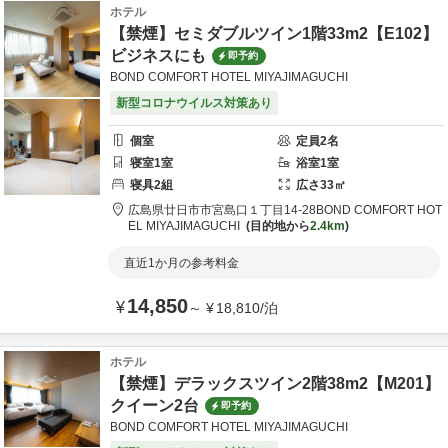
ホテル
【禁煙】セミダブルツイン1階33m2【E102】
ビジネスにも
即予約
BOND COMFORT HOTEL MIYAJIMAGUCHI
新型コロナウイルス対策あり
個室
定員
2
名
寝室
1
室
浴室
1
室
寝具
2
組
広さ
33
㎡
広島県
廿日市市
宮島口１丁目14-28
BOND COMFORT HOT
EL MIYAJIMAGUCHI
目的地から
2.4km
直近1か月の参考料金
14,850
¥
～
¥
18,810
/
泊
ホテル
【禁煙】デラックスツイン2階38m2【M201】
クイーン2台
即予約
BOND COMFORT HOTEL MIYAJIMAGUCHI