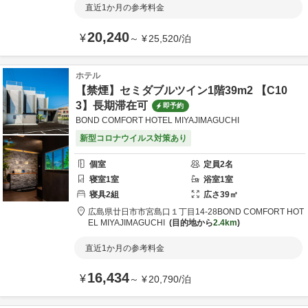
直近1か月の参考料金
20,240
¥
～
¥
25,520
/
泊
ホテル
【禁煙】セミダブルツイン1階39m2 【C10
3】長期滞在可
即予約
BOND COMFORT HOTEL MIYAJIMAGUCHI
新型コロナウイルス対策あり
個室
定員
2
名
寝室
1
室
浴室
1
室
寝具
2
組
広さ
39
㎡
広島県
廿日市市
宮島口１丁目14-28
BOND COMFORT HOT
EL MIYAJIMAGUCHI
目的地から
2.4km
直近1か月の参考料金
16,434
¥
～
¥
20,790
/
泊