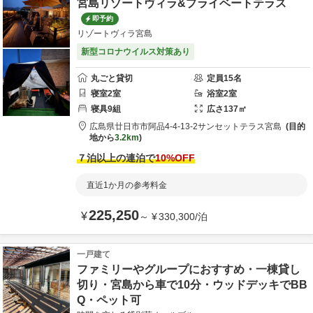
宮島リゾートヴィラ&プライベートテラス
即予約
リゾートヴィラ宮島
新型コロナウイルス対策あり
丸ごと貸切
定員
15
名
寝室
2
室
浴室
2
室
寝具
9
組
広さ
137
㎡
広島県
廿日市市
阿品4-4-13-2
サンセットテラス宮島
目的
地から
3.2km
７泊以上の連泊で
10
%OFF
直近1か月の参考料金
225,250
¥
～
¥
330,300
/
泊
一戸建て
ファミリーやグループにおすすめ・一棟貸し
切り・宮島から車で10分・ウッドデッキでBB
Q・ペット可