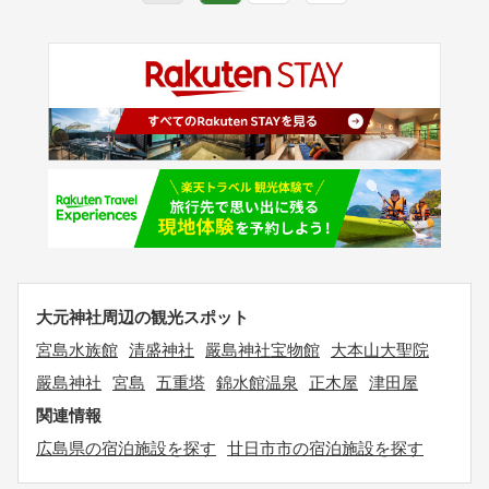
大元神社周辺の観光スポット
宮島水族館
清盛神社
嚴島神社宝物館
大本山大聖院
嚴島神社
宮島
五重塔
錦水館温泉
正木屋
津田屋
関連情報
広島県の宿泊施設を探す
廿日市市の宿泊施設を探す