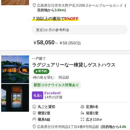
広島県
廿日市市
大野戸石川288-2
オールブルーセカンド
目的地から
3.6km
７泊以上の連泊で
5
%OFF
直近1か月の参考料金
58,050
¥
～
¥
58,050
/
泊
一戸建て
ラグジュアリーな一棟貸しゲストハウス
即予約
-神の島を望む- 阿品邸
新型コロナウイルス対策あり
Excellent!
4.8
/5
14
件の評価
丸ごと貸切
定員
6
名
寝室
2
室
浴室
1
室
寝具
6
組
広さ
110
㎡
広島県
廿日市市
阿品1丁目4番8号
阿品邸
目的地から
4.0k