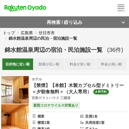
再検索 / 絞り込み
トップ
広島県
廿日市市
錦水館温泉周辺の民泊・宿泊施設一覧
錦水館温泉周辺
の
宿泊・民泊施設一覧
(
36
件)
目的地に
近い順
部屋が
広い順
料金が
安い順
料金が
高い順
ホテル
【禁煙】【本館】木製カプセル型ドミトリー
＜夕朝食無料＞（大人専用）
即予約
宮島ゲストハウス 三國屋
新型コロナウイルス対策あり
個室
定員
1
名
寝室
1
室
共用
浴室
1
室