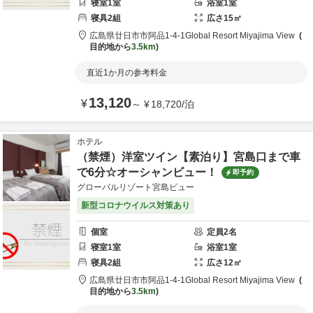
寝室
1
室
浴室
1
室
寝具
2
組
広さ
15
㎡
広島県
廿日市市
阿品1-4-1
Global Resort Miyajima View
目的地から
3.5km
直近1か月の参考料金
13,120
¥
～
¥
18,720
/
泊
ホテル
（禁煙）洋室ツイン【素泊り】宮島口まで車
で6分☆オーシャンビュー！
即予約
グローバルリゾート宮島ビュー
新型コロナウイルス対策あり
個室
定員
2
名
寝室
1
室
浴室
1
室
寝具
2
組
広さ
12
㎡
広島県
廿日市市
阿品1-4-1
Global Resort Miyajima View
目的地から
3.5km