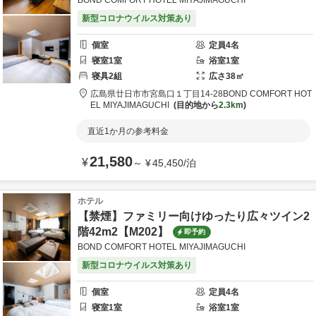
BOND COMFORT HOTEL MIYAJIMAGUCHI
新型コロナウイルス対策あり
個室
定員
4
名
寝室
1
室
浴室
1
室
寝具
2
組
広さ
38
㎡
広島県
廿日市市
宮島口１丁目14-28
BOND COMFORT HOT
EL MIYAJIMAGUCHI
目的地から
2.3km
直近1か月の参考料金
21,580
¥
～
¥
45,450
/
泊
ホテル
【禁煙】ファミリー向けゆったり広々ツイン2
階42m2【M202】
即予約
BOND COMFORT HOTEL MIYAJIMAGUCHI
新型コロナウイルス対策あり
個室
定員
4
名
寝室
1
室
浴室
1
室