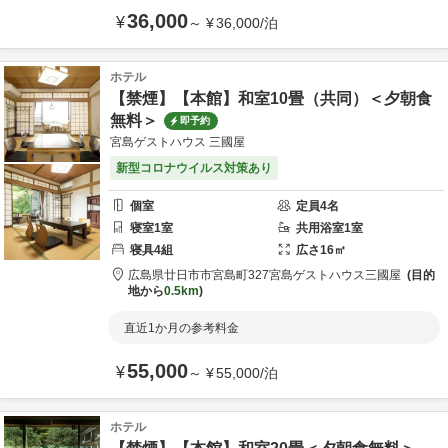
36,000
¥
～
¥
36,000
/
泊
ホテル
【禁煙】【本館】和室10畳（共同）＜夕朝食
無料＞
即予約
宮島ゲストハウス 三國屋
新型コロナウイルス対策あり
個室
定員
4
名
寝室
1
室
共用
浴室
1
室
寝具
4
組
広さ
16
㎡
広島県
廿日市市
宮島町327
宮島ゲストハウス三國屋
目的
地から
0.5km
直近1か月の参考料金
55,000
¥
～
¥
55,000
/
泊
ホテル