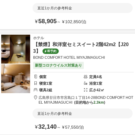
直近1か月の参考料金
58,905
¥
～
¥
102,850
/
泊
ホテル
【禁煙】和洋室セミスイート2階42m2【J20
3】
即予約
BOND COMFORT HOTEL MIYAJIMAGUCHI
新型コロナウイルス対策あり
個室
定員
4
名
寝室
1
室
浴室
1
室
寝具
2
組
広さ
42
㎡
広島県
廿日市市
宮島口１丁目14-28
BOND COMFORT HOT
EL MIYAJIMAGUCHI
目的地から
2.3km
直近1か月の参考料金
32,140
¥
～
¥
57,550
/
泊