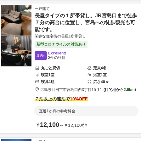
一戸建て
長屋タイプの１所帯貸し。JR宮島口まで徒歩
７分の高台に位置し、宮島への徒歩観光も可
能です。
閑静な住宅街の長屋1所帯貸し
新型コロナウイルス対策あり
Excellent!
4.5
/5
2
件の評価
丸ごと貸切
定員
4
名
寝室
1
室
浴室
1
室
寝具
4
組
広さ
40
㎡
広島県
廿日市市
宮島口西3丁目15-14
目的地から
2.6km
７泊以上の連泊で
10
%OFF
直近1か月の参考料金
12,100
¥
～
¥
12,100
/
泊