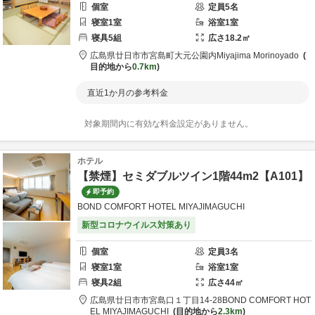
個室
定員
5
名
寝室
1
室
浴室
1
室
寝具
5
組
広さ
18.2
㎡
広島県
廿日市市
宮島町大元公園内
Miyajima Morinoyado
目的地から
0.7km
直近1か月の参考料金
対象期間内に有効な料金設定がありません。
ホテル
【禁煙】セミダブルツイン1階44m2【A101】
即予約
BOND COMFORT HOTEL MIYAJIMAGUCHI
新型コロナウイルス対策あり
個室
定員
3
名
寝室
1
室
浴室
1
室
寝具
2
組
広さ
44
㎡
広島県
廿日市市
宮島口１丁目14-28
BOND COMFORT HOT
EL MIYAJIMAGUCHI
目的地から
2.3km