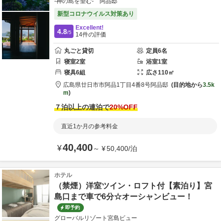
-神の島を望む- 阿品邸
新型コロナウイルス対策あり
Excellent!
4.8
/5
14
件の評価
丸ごと貸切
定員
6
名
寝室
2
室
浴室
1
室
寝具
6
組
広さ
110
㎡
広島県
廿日市市
阿品1丁目4番8号
阿品邸
目的地から
3.5k
m
７泊以上の連泊で
20
%OFF
直近1か月の参考料金
40,400
¥
～
¥
50,400
/
泊
ホテル
（禁煙）洋室ツイン・ロフト付【素泊り】宮
島口まで車で6分☆オーシャンビュー！
即予約
グローバルリゾート宮島ビュー