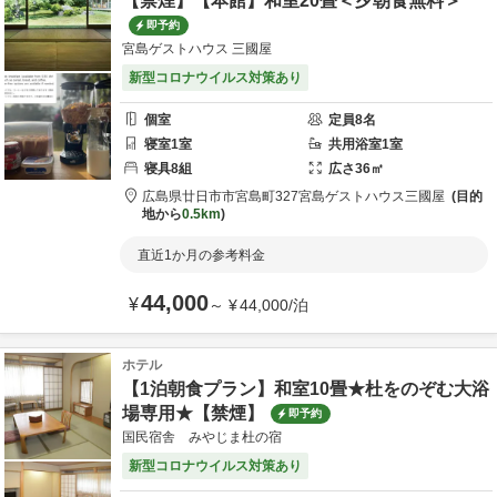
【禁煙】【本館】和室20畳＜夕朝食無料＞
即予約
宮島ゲストハウス 三國屋
新型コロナウイルス対策あり
個室
定員
8
名
寝室
1
室
共用
浴室
1
室
寝具
8
組
広さ
36
㎡
広島県
廿日市市
宮島町327
宮島ゲストハウス三國屋
目的
地から
0.5km
直近1か月の参考料金
44,000
¥
～
¥
44,000
/
泊
ホテル
【1泊朝食プラン】和室10畳★杜をのぞむ大浴
場専用★【禁煙】
即予約
国民宿舎 みやじま杜の宿
新型コロナウイルス対策あり