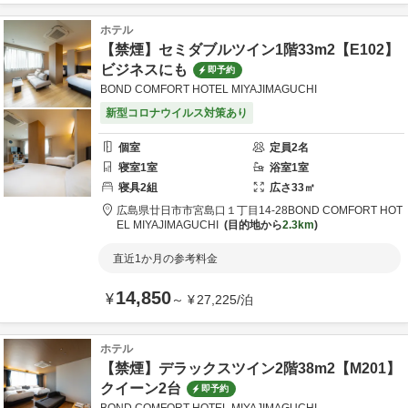
ホテル
【禁煙】セミダブルツイン1階33m2【E102】
ビジネスにも
即予約
BOND COMFORT HOTEL MIYAJIMAGUCHI
新型コロナウイルス対策あり
個室
定員
2
名
寝室
1
室
浴室
1
室
寝具
2
組
広さ
33
㎡
広島県
廿日市市
宮島口１丁目14-28
BOND COMFORT HOT
EL MIYAJIMAGUCHI
目的地から
2.3km
直近1か月の参考料金
14,850
¥
～
¥
27,225
/
泊
ホテル
【禁煙】デラックスツイン2階38m2【M201】
クイーン2台
即予約