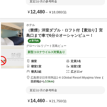
直近1か月の参考料金
12,480
¥
～
¥
18,080
/
泊
ホテル
（禁煙）洋室ダブル・ロフト付【素泊り】宮
島口まで車で6分☆オーシャンビュー！
即予約
グローバルリゾート宮島ビュー
新型コロナウイルス対策あり
個室
定員
3
名
寝室
1
室
浴室
1
室
寝具
2
組
広さ
11
㎡
広島県
廿日市市
阿品1-4-1
Global Resort Miyajima View
目的地から
3.5km
直近1か月の参考料金
14,460
¥
～
¥
21,750
/
泊