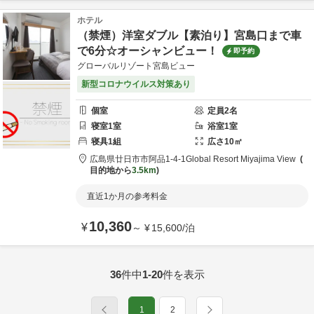
ホテル
（禁煙）洋室ダブル【素泊り】宮島口まで車
で6分☆オーシャンビュー！
即予約
グローバルリゾート宮島ビュー
新型コロナウイルス対策あり
個室
定員
2
名
寝室
1
室
浴室
1
室
寝具
1
組
広さ
10
㎡
広島県
廿日市市
阿品1-4-1
Global Resort Miyajima View
目的地から
3.5km
直近1か月の参考料金
10,360
¥
～
¥
15,600
/
泊
36
件中
1-20
件を表示
1
2