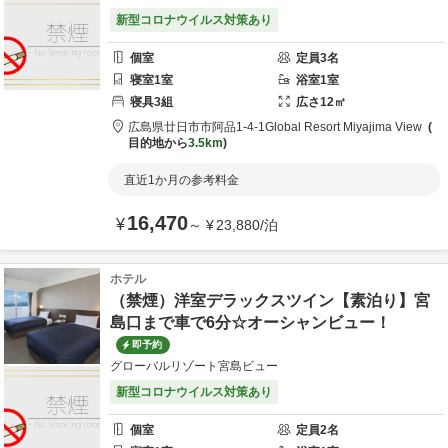
新型コロナウイルス対策あり
個室
定員
3
名
寝室
1
室
浴室
1
室
寝具
3
組
広さ
12
㎡
広島県
廿日市市
阿品1-4-1
Global Resort Miyajima View
目的地から
3.5km
直近1か月の参考料金
16,470
¥
～
¥
23,880
/
泊
ホテル
（禁煙）洋室デラックスツイン【素泊り】宮
島口まで車で6分☆オーシャンビュー！
即予約
グローバルリゾート宮島ビュー
新型コロナウイルス対策あり
個室
定員
2
名