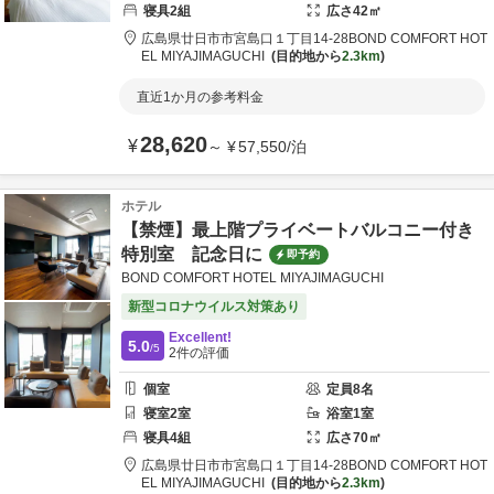
寝具
2
組
広さ
42
㎡
広島県
廿日市市
宮島口１丁目14-28
BOND COMFORT HOT
EL MIYAJIMAGUCHI
目的地から
2.3km
直近1か月の参考料金
28,620
¥
～
¥
57,550
/
泊
ホテル
【禁煙】最上階プライベートバルコニー付き
特別室 記念日に
即予約
BOND COMFORT HOTEL MIYAJIMAGUCHI
新型コロナウイルス対策あり
Excellent!
5.0
/5
2
件の評価
個室
定員
8
名
寝室
2
室
浴室
1
室
寝具
4
組
広さ
70
㎡
広島県
廿日市市
宮島口１丁目14-28
BOND COMFORT HOT
EL MIYAJIMAGUCHI
目的地から
2.3km