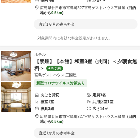
寝具
1
組
広さ
2
㎡
広島県
廿日市市
宮島町327
宮島ゲストハウス三國屋
目的
地から
0.5km
直近1か月の参考料金
対象期間内に有効な料金設定がありません。
ホテル
【禁煙】【本館】和室8畳（共同）＜夕朝食無
料＞
即予約
宮島ゲストハウス 三國屋
新型コロナウイルス対策あり
丸ごと貸切
定員
3
名
寝室
1
室
共用
浴室
1
室
寝具
3
組
広さ
14
㎡
広島県
廿日市市
宮島町327
宮島ゲストハウス三國屋
目的
地から
0.5km
直近1か月の参考料金