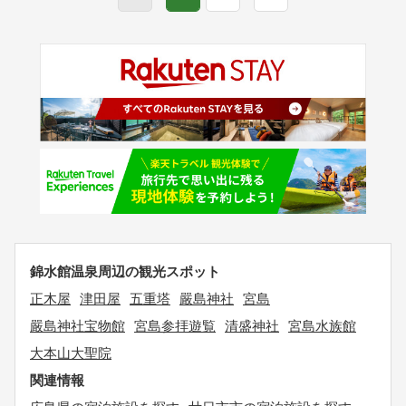
錦水館温泉周辺の観光スポット
正木屋
津田屋
五重塔
嚴島神社
宮島
嚴島神社宝物館
宮島参拝遊覧
清盛神社
宮島水族館
大本山大聖院
関連情報