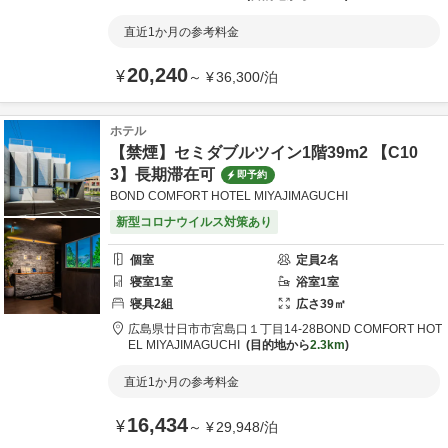
直近1か月の参考料金
20,240
¥
～
¥
36,300
/
泊
ホテル
【禁煙】セミダブルツイン1階39m2 【C10
3】長期滞在可
即予約
BOND COMFORT HOTEL MIYAJIMAGUCHI
新型コロナウイルス対策あり
個室
定員
2
名
寝室
1
室
浴室
1
室
寝具
2
組
広さ
39
㎡
広島県
廿日市市
宮島口１丁目14-28
BOND COMFORT HOT
EL MIYAJIMAGUCHI
目的地から
2.3km
直近1か月の参考料金
16,434
¥
～
¥
29,948
/
泊