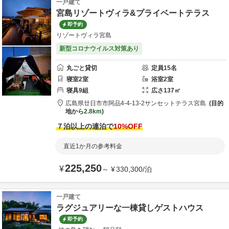
一戸建て
宮島リゾートヴィラ&プライベートテラス
即予約
リゾートヴィラ宮島
新型コロナウイルス対策あり
丸ごと貸切
定員
15
名
寝室
2
室
浴室
2
室
寝具
9
組
広さ
137
㎡
広島県
廿日市市
阿品4-4-13-2
サンセットテラス宮島
目的
地から
2.8km
７泊以上の連泊で
10
%OFF
直近1か月の参考料金
225,250
¥
～
¥
330,300
/
泊
一戸建て
ラグジュアリーな一棟貸しゲストハウス
即予約