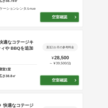
広さ
58.79
㎡
゙ケーションレンタルnue
空室確認
快適なコテージキ
ィや BBQを追加
直近1か月の参考料金
28,500
¥
～
¥
39,500
/
泊
寝室
1
室
広さ
38.8
㎡
空室確認
》快適なコテージ