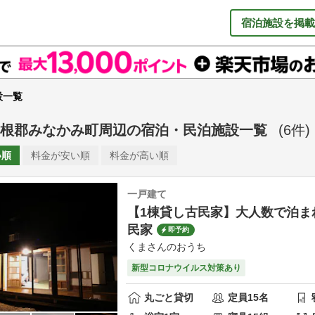
宿泊施設を掲載
設一覧
根郡みなかみ町周辺
の
宿泊・民泊施設一覧
(
6
件)
い順
料金が
安い順
料金が
高い順
一戸建て
【1棟貸し古民家】大人数で泊ま
民家
即予約
くまさんのおうち
新型コロナウイルス対策あり
丸ごと貸切
定員
15
名