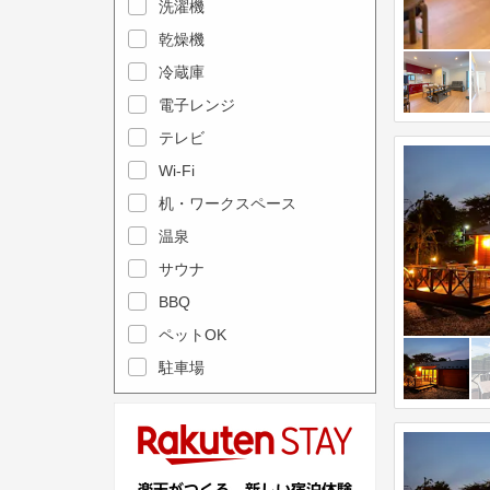
e
洗濯機
l
c
e
乾燥機
a
n
冷蔵庫
l
d
電子レンジ
e
a
テレビ
n
r
Wi-Fi
d
a
机・ワークスペース
a
n
r
温泉
d
a
s
サウナ
n
e
BBQ
d
l
ペットOK
s
e
駐車場
e
c
l
t
e
a
c
d
t