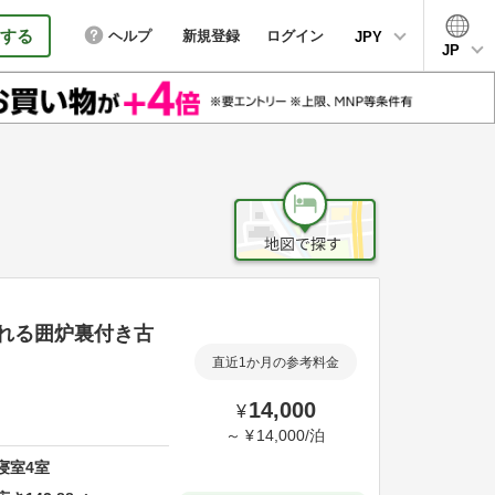
する
ヘルプ
新規登録
ログイン
JPY
JP
れる囲炉裏付き古
直近1か月の参考料金
14,000
¥
～
¥
14,000
/
泊
寝室
4
室