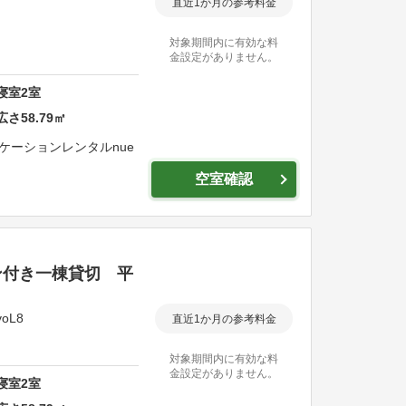
直近1か月の参考料金
対象期間内に有効な料
金設定がありません。
寝室
2
室
広さ
58.79
㎡
゙ケーションレンタルnue
空室確認
ン付き一棟貸切 平
oL8
直近1か月の参考料金
対象期間内に有効な料
金設定がありません。
寝室
2
室