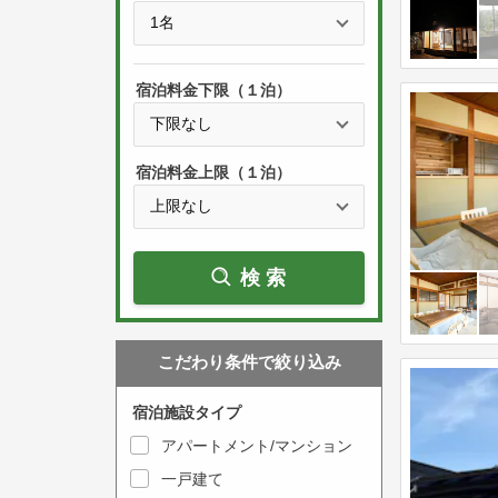
e
t
s
h
s
e
宿泊料金下限（１泊）
t
d
h
o
e
w
宿泊料金上限（１泊）
d
n
o
a
w
r
検索
n
r
a
o
r
w
こだわり条件で絞り込み
r
k
o
e
宿泊施設タイプ
w
y
アパートメント/マンション
k
t
一戸建て
e
o