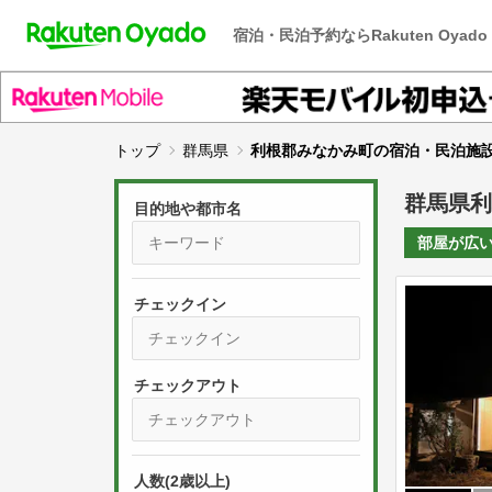
宿泊・民泊予約ならRakuten Oyado
トップ
群馬県
利根郡みなかみ町の宿泊・民泊施
群馬県利
目的地や都市名
部屋が
広
チェックイン
P
r
e
P
s
人数(2歳以上)
r
s