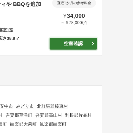
ィや BBQを追加
直近1か月の参考料金
34,000
¥
～
¥
78,000
/
泊
寝室
1
室
広さ
38.8
㎡
空室確認
安中市
みどり市
北群馬郡榛東村
村
吾妻郡草津町
吾妻郡高山村
利根郡片品村
田町
邑楽郡大泉町
邑楽郡邑楽町