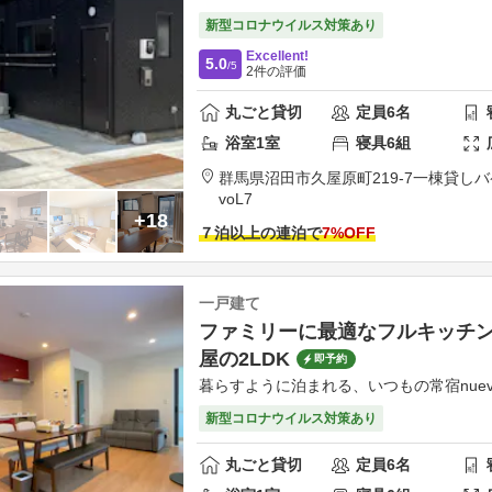
新型コロナウイルス対策あり
Excellent!
5.0
/5
2
件の評価
丸ごと貸切
定員
6
名
浴室
1
室
寝具
6
組
群馬県
沼田市
久屋原町219-7
一棟貸しハ
voL7
+18
７泊以上の連泊で
7
%OFF
一戸建て
ファミリーに最適なフルキッチ
屋の2LDK
即予約
暮らすように泊まれる、いつもの常宿nuev
新型コロナウイルス対策あり
丸ごと貸切
定員
6
名