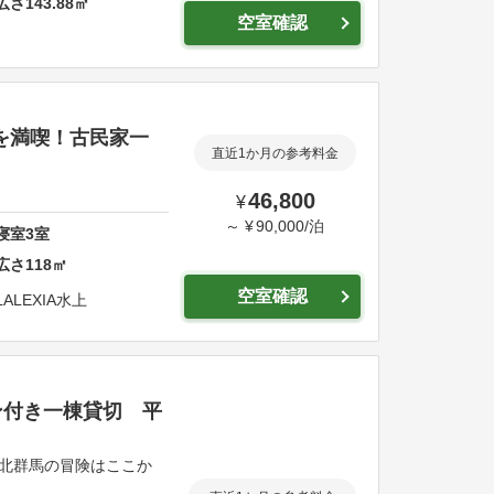
広さ
143.88
㎡
空室確認
然を満喫！古民家一
直近1か月の参考料金
46,800
¥
～
¥
90,000
/
泊
寝室
3
室
広さ
118
㎡
空室確認
ILALEXIA水上
ン付き一棟貸切 平
～北群馬の冒険はここか