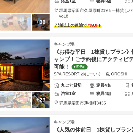
浴室
1
室
寝具
6
組
群馬県
沼田市
久屋原町219-8
一棟貸しハ
voL8
+36
７泊以上の連泊で
7
%OFF
キャンプ場
《お得な平日 1棟貸しプラン》
ャンプ！ご予約後にアクティビテ
可能！
即予約
SPA RESORT ゆにーいく 颪 OROSHI
丸ごと貸切
定員
4
名
浴室
1
室
寝具
4
組
+23
群馬県
沼田市
薄根町3435
キャンプ場
《人気の休前日 1棟貸しプラン