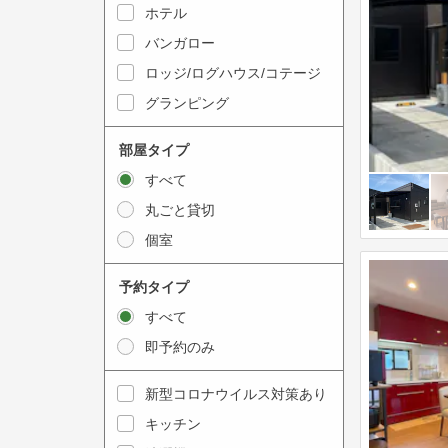
y
ホテル
i
t
n
バンガロー
o
t
ロッジ/ログハウス/コテージ
i
e
グランピング
n
r
t
a
部屋タイプ
e
c
すべて
r
t
丸ごと貸切
a
w
個室
c
i
t
t
予約タイプ
w
h
すべて
i
t
即予約のみ
t
h
h
e
新型コロナウイルス対策あり
t
c
キッチン
h
a