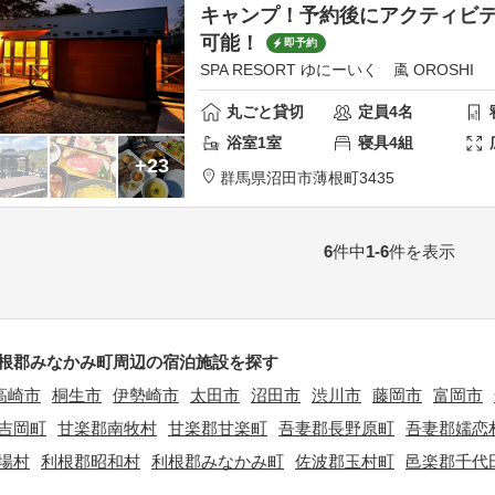
キャンプ！予約後にアクティビテ
可能！
即予約
SPA RESORT ゆにーいく 颪 OROSHI
丸ごと貸切
定員
4
名
浴室
1
室
寝具
4
組
+23
群馬県
沼田市
薄根町3435
6
件中
1-6
件を表示
根郡みなかみ町周辺の宿泊施設を探す
高崎市
桐生市
伊勢崎市
太田市
沼田市
渋川市
藤岡市
富岡市
吉岡町
甘楽郡南牧村
甘楽郡甘楽町
吾妻郡長野原町
吾妻郡嬬恋
場村
利根郡昭和村
利根郡みなかみ町
佐波郡玉村町
邑楽郡千代