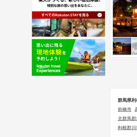
a
a
t
d
e
a
.
t
P
e
r
.
e
P
s
r
s
e
t
s
h
s
e
t
q
群馬県利
h
u
前橋市
e
e
北群馬郡
q
s
u
利根郡川
t
e
i