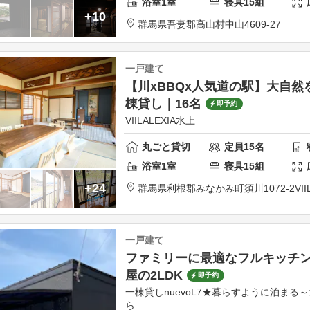
浴室
1
室
寝具
15
組
+10
群馬県
吾妻郡
高山村中山4609-27
一戸建て
【川xBBQx人気道の駅】大自
棟貸し｜16名
即予約
VIILALEXIA水上
丸ごと貸切
定員
15
名
浴室
1
室
寝具
15
組
+24
群馬県
利根郡
みなかみ町須川1072-2
VI
一戸建て
ファミリーに最適なフルキッチ
屋の2LDK
即予約
一棟貸しnuevoL7★暮らすように泊まる
ら