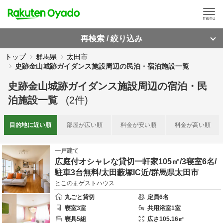
再検索 / 絞り込み
トップ
群馬県
太田市
史跡金山城跡ガイダンス施設周辺の民泊・宿泊施設一覧
史跡金山城跡ガイダンス施設周辺
の
宿泊・民
泊施設一覧
(
2
件)
目的地に
近い順
部屋が
広い順
料金が
安い順
料金が
高い順
一戸建て
広庭付オシャレな貸切一軒家105㎡/3寝室6名/
駐車3台無料/太田藪塚IC近/群馬県太田市
とこのまゲストハウス
丸ごと貸切
定員
6
名
寝室
3
室
共用
浴室
1
室
寝具
5
組
広さ
105.16
㎡