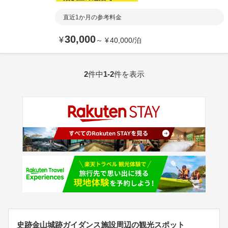
直近1か月の参考料金
30,000
¥
～
¥
40,000
/
泊
2
件中
1-2
件を表示
史跡金山城跡ガイダンス施設周辺の観光スポット