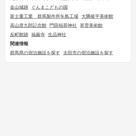
金山城跡
ぐんまこどもの国
富士重工業 群馬製作所矢島工場
大隅俊平美術館
高山彦九郎記念館
門田稲荷神社
草雲美術館
反町館跡
福厳寺
生品神社
関連情報
群馬県の宿泊施設を探す
太田市の宿泊施設を探す