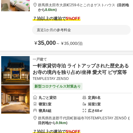
群馬県
太田市
大原町259-6
とこのまゲストハウス
目的地
から
8.6km
７泊以上の連泊で
5
%OFF
直近1か月の参考料金
35,000
¥
～
¥
35,000
/
泊
一戸建て
一軒家貸切寺泊 ライトアップされた歴史ある
お寺の境内を独り占め!坐禅 愛犬可 ピザ窯等
TEMPLESTAY ZENSO
新型コロナウイルス対策あり
丸ごと貸切
定員
6
名
寝室
1
室
浴室
1
室
寝具
6
組
広さ
68
㎡
群馬県
邑楽郡
千代田町新福寺705
TEMPLESTAY ZENSŌ
目的地から
9.9km
７泊以上の連泊で
5
%OFF