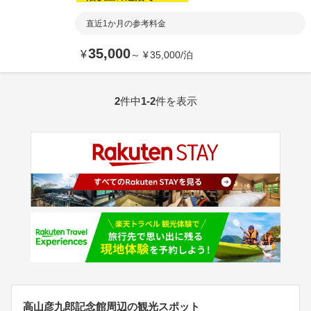
直近1か月の参考料金
35,000
¥
～
¥
35,000
/
泊
2
件中
1-2
件を表示
高山彦九郎記念館周辺の観光スポット