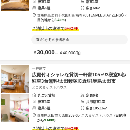
寝室
1
室
浴室
1
室
寝具
6
組
広さ
68
㎡
群馬県
邑楽郡
千代田町新福寺705
TEMPLESTAY ZENSŌ
目的地から
8.4km
７泊以上の連泊で
5
%OFF
直近1か月の参考料金
30,000
¥
～
¥
40,000
/
泊
一戸建て
広庭付オシャレな貸切一軒家105㎡/3寝室6名/
駐車3台無料/太田藪塚IC近/群馬県太田市
とこのまゲストハウス
丸ごと貸切
定員
6
名
寝室
3
室
共用
浴室
1
室
寝具
5
組
広さ
105.16
㎡
群馬県
太田市
大原町259-6
とこのまゲストハウス
目的地
から
9.6km
７泊以上の連泊で
5
%OFF