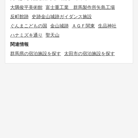
大隅俊平美術館
富士重工業 群馬製作所矢島工場
反町館跡
史跡金山城跡ガイダンス施設
ぐんまこどもの国
金山城跡
ＡＧＦ関東
生品神社
ハナミズキ通り
聖天山
関連情報
群馬県の宿泊施設を探す
太田市の宿泊施設を探す