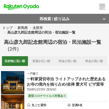
再検索 / 絞り込み
トップ
群馬県
太田市
高山彦九郎記念館周辺の民泊・宿泊施設一覧
高山彦九郎記念館周辺
の
宿泊・民泊施設一覧
(
2
件)
目的地に
近い順
部屋が
広い順
料金が
安い順
料金が
高い順
一戸建て
一軒家貸切寺泊 ライトアップされた歴史ある
お寺の境内を独り占め!坐禅 愛犬可 ピザ窯等
TEMPLESTAY ZENSO
新型コロナウイルス対策あり
丸ごと貸切
定員
6
名