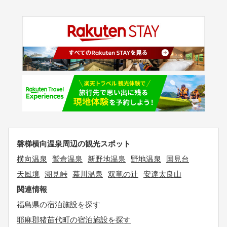
磐梯横向温泉周辺の観光スポット
横向温泉
鷲倉温泉
新野地温泉
野地温泉
国見台
天風境
湖見峠
幕川温泉
双竜の辻
安達太良山
関連情報
福島県の宿泊施設を探す
耶麻郡猪苗代町の宿泊施設を探す