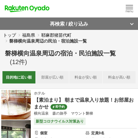
再検索 / 絞り込み
トップ
福島県
耶麻郡猪苗代町
磐梯横向温泉周辺の民泊・宿泊施設一覧
磐梯横向温泉周辺
の
宿泊・民泊施設一覧
(
12
件)
目的地に
近い順
部屋が
広い順
料金が
安い順
料金が
高い順
ホテル
【素泊まり】 朝まで温泉入り放題！お部屋お
まかせ
即予約
横向温泉 森の旅亭 マウント磐梯
新型コロナウイルス対策あり
個室
定員
9
名