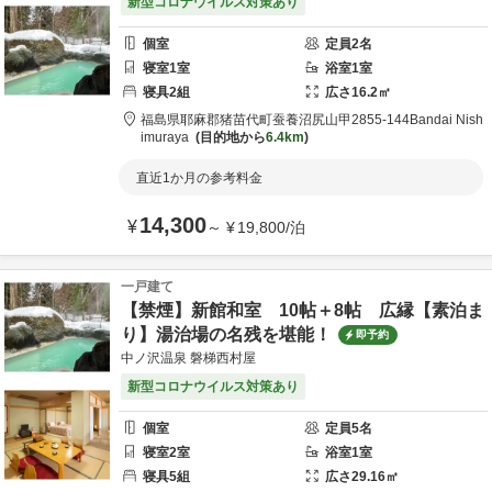
新型コロナウイルス対策あり
個室
定員
2
名
寝室
1
室
浴室
1
室
寝具
2
組
広さ
16.2
㎡
福島県
耶麻郡
猪苗代町蚕養沼尻山甲2855-144
Bandai Nish
imuraya
目的地から
6.4km
直近1か月の参考料金
14,300
¥
～
¥
19,800
/
泊
一戸建て
【禁煙】新館和室 10帖＋8帖 広縁【素泊ま
り】湯治場の名残を堪能！
即予約
中ノ沢温泉 磐梯西村屋
新型コロナウイルス対策あり
個室
定員
5
名
寝室
2
室
浴室
1
室
寝具
5
組
広さ
29.16
㎡