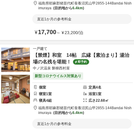
福島県
耶麻郡
猪苗代町蚕養沼尻山甲2855-144
Bandai Nish
imuraya
目的地から
6.4km
直近1か月の参考料金
17,700
¥
～
¥
23,200
/
泊
一戸建て
【禁煙】和室 14帖 広縁【素泊まり】湯治
場の名残を堪能！
即予約
中ノ沢温泉 磐梯西村屋
新型コロナウイルス対策あり
個室
定員
4
名
寝室
1
室
浴室
1
室
寝具
4
組
広さ
22.68
㎡
福島県
耶麻郡
猪苗代町蚕養沼尻山甲2855-144
Bandai Nish
imuraya
目的地から
6.4km
直近1か月の参考料金