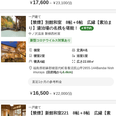
17,600
¥
～
¥
23,100
/
泊
一戸建て
【禁煙】別館和室 8帖＋6帖 広縁【素泊ま
り】湯治場の名残を堪能！
即予約
中ノ沢温泉 磐梯西村屋
新型コロナウイルス対策あり
個室
定員
4
名
寝室
2
室
浴室
1
室
寝具
4
組
広さ
22.68
㎡
福島県
耶麻郡
猪苗代町蚕養沼尻山甲2855-144
Bandai Nish
imuraya
目的地から
6.4km
直近1か月の参考料金
16,500
¥
～
¥
22,000
/
泊
一戸建て
【禁煙】新館和室221 8帖＋8帖 広縁【素