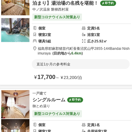
泊まり】湯治場の名残を堪能！
即予約
中ノ沢温泉 磐梯西村屋
新型コロナウイルス対策あり
個室
定員
5
名
寝室
2
室
浴室
1
室
寝具
5
組
広さ
25.92
㎡
福島県
耶麻郡
猪苗代町蚕養沼尻山甲2855-144
Bandai Nish
imuraya
目的地から
6.4km
直近1か月の参考料金
17,700
¥
～
¥
23,200
/
泊
一戸建て
シングルルーム
即予約
御とめ湯り
新型コロナウイルス対策あり
個室
定員
1
名
寝室
1
室
共用
浴室
1
室