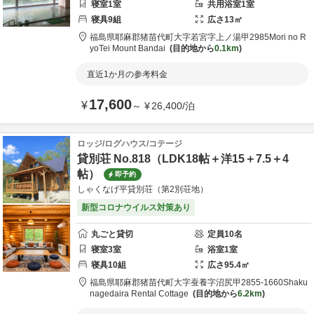
寝室
1
室
共用
浴室
1
室
寝具
9
組
広さ
13
㎡
福島県
耶麻郡
猪苗代町大字若宮字上ノ湯甲2985
Mori no R
yoTei Mount Bandai
目的地から
0.1km
直近1か月の参考料金
17,600
¥
～
¥
26,400
/
泊
ロッジ/ログハウス/コテージ
貸別荘 No.818（LDK18帖＋洋15＋7.5＋4
帖）
即予約
しゃくなげ平貸別荘（第2別荘地）
新型コロナウイルス対策あり
丸ごと貸切
定員
10
名
寝室
3
室
浴室
1
室
寝具
10
組
広さ
95.4
㎡
福島県
耶麻郡
猪苗代町大字蚕養字沼尻甲2855-1660
Shaku
nagedaira Rental Cottage
目的地から
6.2km