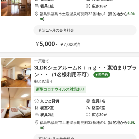
寝具
1
組
広さ
18
㎡
福島県
福島市
土湯温泉町見附32番地の1
目的地から
6.9k
m
直近1か月の参考料金
5,000
¥
～
¥
7,000
/
泊
一戸建て
3LDKシェアルームＫｉｎｇ・・素泊まりプラ
ン・・（1名様利用不可）
即予約
御とめ湯り
新型コロナウイルス対策あり
丸ごと貸切
定員
2
名
寝室
2
室
浴室
0
室
寝具
2
組
広さ
30
㎡
福島県
福島市
土湯温泉町見附32番地の1
目的地から
6.9k
m