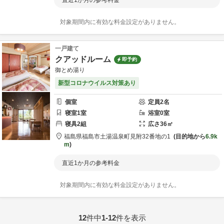
直近1か月の参考料金
対象期間内に有効な料金設定がありません。
一戸建て
クアッドルーム
即予約
御とめ湯り
新型コロナウイルス対策あり
個室
定員
2
名
寝室
1
室
浴室
0
室
寝具
2
組
広さ
36
㎡
福島県
福島市
土湯温泉町見附32番地の1
目的地から
6.9k
m
直近1か月の参考料金
対象期間内に有効な料金設定がありません。
12
件中
1-12
件を表示