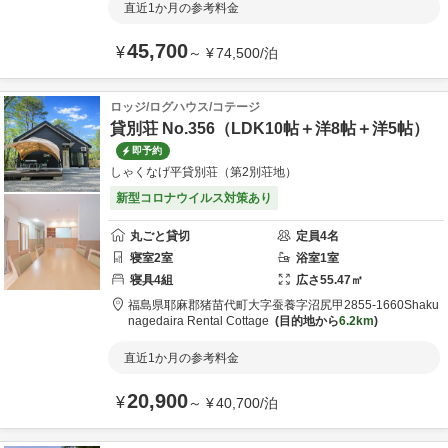
直近1か月の参考料金
45,700
¥
～
¥
74,500
/
泊
ロッジ/ログハウス/コテージ
貸別荘 No.356（LDK10帖＋洋8帖＋洋5帖）
即予約
しゃくなげ平貸別荘（第2別荘地）
新型コロナウイルス対策あり
丸ごと貸切
定員
4
名
寝室
2
室
浴室
1
室
寝具
4
組
広さ
55.47
㎡
福島県
耶麻郡
猪苗代町大字蚕養字沼尻甲2855-1660
Shaku
nagedaira Rental Cottage
目的地から
6.2km
直近1か月の参考料金
20,900
¥
～
¥
40,700
/
泊