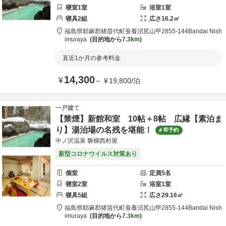
寝室
1
室
浴室
1
室
寝具
2
組
広さ
16.2
㎡
福島県
耶麻郡
猪苗代町蚕養沼尻山甲2855-144
Bandai Nish
imuraya
目的地から
7.3km
直近1か月の参考料金
14,300
¥
～
¥
19,800
/
泊
一戸建て
【禁煙】新館和室 10帖＋8帖 広縁【素泊ま
り】湯治場の名残を堪能！
即予約
中ノ沢温泉 磐梯西村屋
新型コロナウイルス対策あり
個室
定員
5
名
寝室
2
室
浴室
1
室
寝具
5
組
広さ
29.16
㎡
福島県
耶麻郡
猪苗代町蚕養沼尻山甲2855-144
Bandai Nish
imuraya
目的地から
7.3km