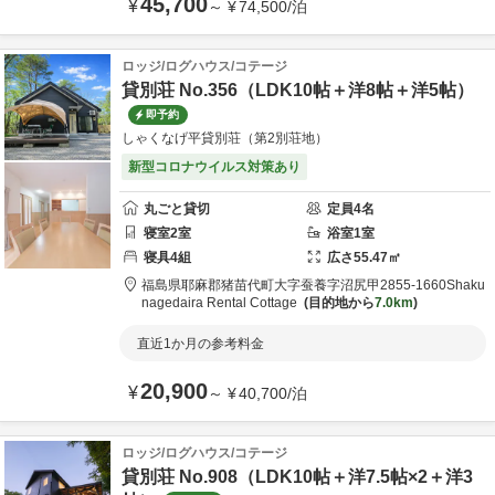
45,700
¥
～
¥
74,500
/
泊
ロッジ/ログハウス/コテージ
貸別荘 No.356（LDK10帖＋洋8帖＋洋5帖）
即予約
しゃくなげ平貸別荘（第2別荘地）
新型コロナウイルス対策あり
丸ごと貸切
定員
4
名
寝室
2
室
浴室
1
室
寝具
4
組
広さ
55.47
㎡
福島県
耶麻郡
猪苗代町大字蚕養字沼尻甲2855-1660
Shaku
nagedaira Rental Cottage
目的地から
7.0km
直近1か月の参考料金
20,900
¥
～
¥
40,700
/
泊
ロッジ/ログハウス/コテージ
貸別荘 No.908（LDK10帖＋洋7.5帖×2＋洋3