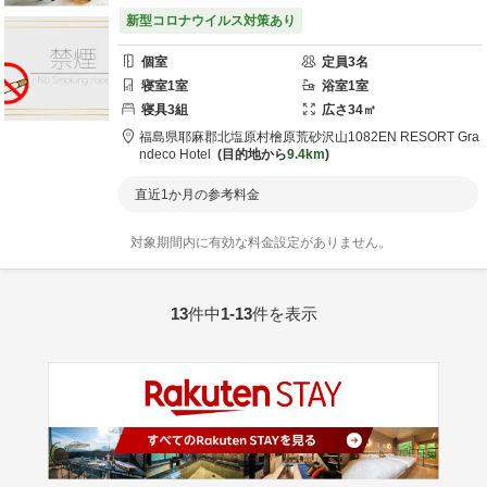
新型コロナウイルス対策あり
個室
定員
3
名
寝室
1
室
浴室
1
室
寝具
3
組
広さ
34
㎡
福島県
耶麻郡
北塩原村檜原荒砂沢山1082
EN RESORT Gra
ndeco Hotel
目的地から
9.4km
直近1か月の参考料金
対象期間内に有効な料金設定がありません。
13
件中
1-13
件を表示