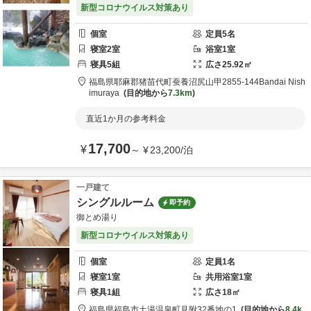
新型コロナウイルス対策あり
個室
定員
5
名
寝室
2
室
浴室
1
室
寝具
5
組
広さ
25.92
㎡
福島県
耶麻郡
猪苗代町蚕養沼尻山甲2855-144
Bandai Nish
imuraya
目的地から
7.3km
直近1か月の参考料金
17,700
¥
～
¥
23,200
/
泊
一戸建て
シングルルーム
即予約
御とめ湯り
新型コロナウイルス対策あり
個室
定員
1
名
寝室
1
室
共用
浴室
1
室
寝具
1
組
広さ
18
㎡
福島県
福島市
土湯温泉町見附32番地の1
目的地から
8.4k