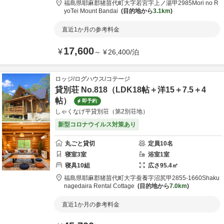
福島県
耶麻郡
猪苗代町大字若宮字上ノ湯甲2985
Mori no R
yoTei Mount Bandai
目的地から
3.1km
直近1か月の参考料金
17,600
¥
～
¥
26,400
/
泊
ロッジ/ログハウス/コテージ
貸別荘 No.818（LDK18帖＋洋15＋7.5＋4
帖）
即予約
しゃくなげ平貸別荘（第2別荘地）
新型コロナウイルス対策あり
丸ごと貸切
定員
10
名
寝室
3
室
浴室
1
室
寝具
10
組
広さ
95.4
㎡
福島県
耶麻郡
猪苗代町大字蚕養字沼尻甲2855-1660
Shaku
nagedaira Rental Cottage
目的地から
7.0km
直近1か月の参考料金