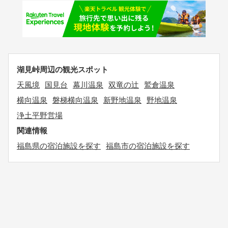
湖見峠周辺の観光スポット
天風境
国見台
幕川温泉
双竜の辻
鷲倉温泉
横向温泉
磐梯横向温泉
新野地温泉
野地温泉
浄土平野営場
関連情報
福島県の宿泊施設を探す
福島市の宿泊施設を探す