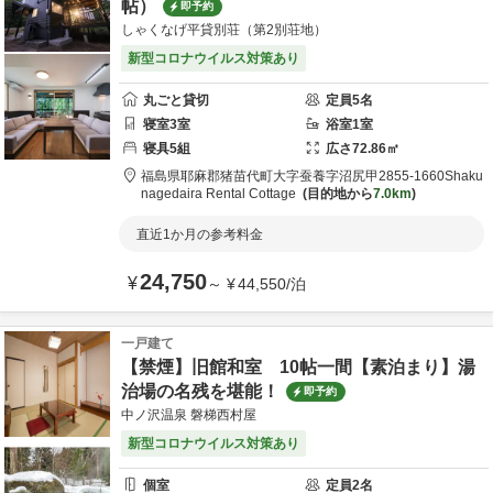
帖）
即予約
しゃくなげ平貸別荘（第2別荘地）
新型コロナウイルス対策あり
丸ごと貸切
定員
5
名
寝室
3
室
浴室
1
室
寝具
5
組
広さ
72.86
㎡
福島県
耶麻郡
猪苗代町大字蚕養字沼尻甲2855-1660
Shaku
nagedaira Rental Cottage
目的地から
7.0km
直近1か月の参考料金
24,750
¥
～
¥
44,550
/
泊
一戸建て
【禁煙】旧館和室 10帖一間【素泊まり】湯
治場の名残を堪能！
即予約
中ノ沢温泉 磐梯西村屋
新型コロナウイルス対策あり
個室
定員
2
名