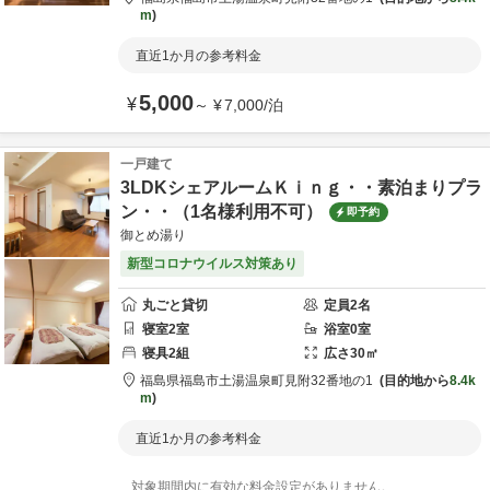
m
直近1か月の参考料金
5,000
¥
～
¥
7,000
/
泊
一戸建て
3LDKシェアルームＫｉｎｇ・・素泊まりプラ
ン・・（1名様利用不可）
即予約
御とめ湯り
新型コロナウイルス対策あり
丸ごと貸切
定員
2
名
寝室
2
室
浴室
0
室
寝具
2
組
広さ
30
㎡
福島県
福島市
土湯温泉町見附32番地の1
目的地から
8.4k
m
直近1か月の参考料金
対象期間内に有効な料金設定がありません。