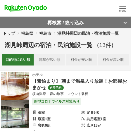
再検索 / 絞り込み
トップ
福島県
福島市
湖見峠周辺の民泊・宿泊施設一覧
湖見峠周辺
の
宿泊・民泊施設一覧
(
13
件)
目的地に
近い順
部屋が
広い順
料金が
安い順
料金が
高い順
ホテル
【素泊まり】 朝まで温泉入り放題！お部屋お
まかせ
即予約
横向温泉 森の旅亭 マウント磐梯
新型コロナウイルス対策あり
個室
定員
9
名
寝室
1
室
共用
浴室
1
室
寝具
9
組
広さ
13
㎡