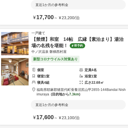
直近1か月の参考料金
17,700
¥
～
¥
23,200
/
泊
一戸建て
【禁煙】和室 14帖 広縁【素泊まり】湯治
場の名残を堪能！
即予約
中ノ沢温泉 磐梯西村屋
新型コロナウイルス対策あり
個室
定員
4
名
寝室
1
室
浴室
1
室
寝具
4
組
広さ
22.68
㎡
福島県
耶麻郡
猪苗代町蚕養沼尻山甲2855-144
Bandai Nish
imuraya
目的地から
7.3km
直近1か月の参考料金
17,600
¥
～
¥
23,100
/
泊