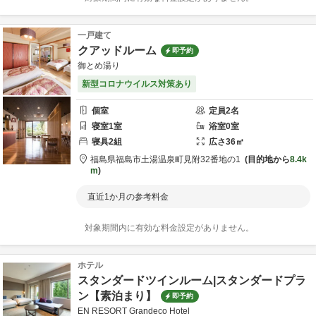
一戸建て
クアッドルーム
即予約
御とめ湯り
新型コロナウイルス対策あり
個室
定員
2
名
寝室
1
室
浴室
0
室
寝具
2
組
広さ
36
㎡
福島県
福島市
土湯温泉町見附32番地の1
目的地から
8.4k
m
直近1か月の参考料金
対象期間内に有効な料金設定がありません。
ホテル
スタンダードツインルーム|スタンダードプラ
ン【素泊まり】
即予約
EN RESORT Grandeco Hotel