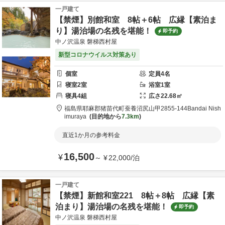
一戸建て
【禁煙】別館和室 8帖＋6帖 広縁【素泊ま
り】湯治場の名残を堪能！
即予約
中ノ沢温泉 磐梯西村屋
新型コロナウイルス対策あり
個室
定員
4
名
寝室
2
室
浴室
1
室
寝具
4
組
広さ
22.68
㎡
福島県
耶麻郡
猪苗代町蚕養沼尻山甲2855-144
Bandai Nish
imuraya
目的地から
7.3km
直近1か月の参考料金
16,500
¥
～
¥
22,000
/
泊
一戸建て
【禁煙】新館和室221 8帖＋8帖 広縁【素
泊まり】湯治場の名残を堪能！
即予約
中ノ沢温泉 磐梯西村屋