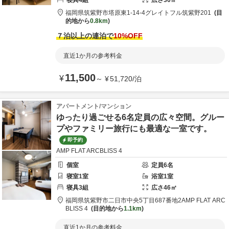
寝具
4
組
広さ
30
㎡
福岡県
筑紫野市
塔原東1-14-4
グレイトフル筑紫野201
目
的地から
0.8km
７泊以上の連泊で
10
%OFF
直近1か月の参考料金
11,500
¥
～
¥
51,720
/
泊
アパートメント/マンション
ゆったり過ごせる6名定員の広々空間。グルー
プやファミリー旅行にも最適な一室です。
即予約
AMP FLAT ARCBLISS 4
個室
定員
6
名
寝室
1
室
浴室
1
室
寝具
3
組
広さ
46
㎡
福岡県
筑紫野市
二日市中央5丁目687番地2
AMP FLAT ARC
BLISS 4
目的地から
1.1km
直近1か月の参考料金