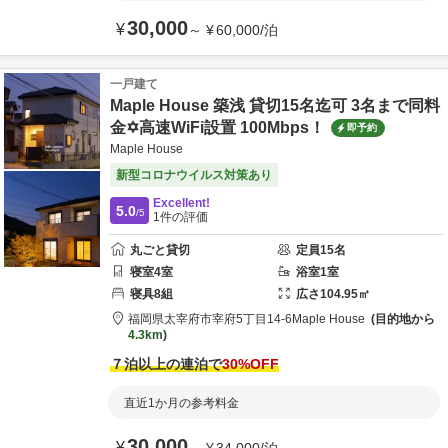
30,000
¥
～
¥
60,000
/
泊
一戸建て
Maple House 築浅 貸切15名迄可 3名まで同料
金✡️高速WiFi設置 100Mbps！
即予約
Maple House
新型コロナウイルス対策あり
Excellent!
5.0
/5
1
件の評価
丸ごと貸切
定員
15
名
寝室
4
室
浴室
1
室
寝具
8
組
広さ
104.95
㎡
福岡県
太宰府市
宰府5丁目14-6
Maple House
目的地から
4.3km
７泊以上の連泊で
30
%OFF
直近1か月の参考料金
30,000
¥