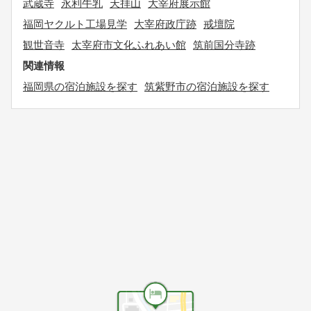
武蔵寺
永利牛乳
天拝山
大宰府展示館
福岡ヤクルト工場見学
大宰府政庁跡
戒壇院
観世音寺
太宰府市文化ふれあい館
筑前国分寺跡
関連情報
福岡県の宿泊施設を探す
筑紫野市の宿泊施設を探す