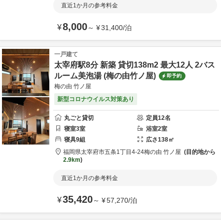
直近1か月の参考料金
8,000
¥
～
¥
31,400
/
泊
一戸建て
太宰府駅8分 新築 貸切138m2 最大12人 2バス
ルーム美泡湯 (梅の由竹ノ屋)
即予約
梅の由 竹ノ屋
新型コロナウイルス対策あり
丸ごと貸切
定員
12
名
寝室
3
室
浴室
2
室
寝具
9
組
広さ
138
㎡
福岡県
太宰府市
五条1丁目4-24
梅の由 竹ノ屋
目的地から
2.9km
直近1か月の参考料金
35,420
¥
～
¥
57,270
/
泊