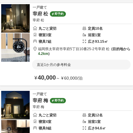
一戸建て
宰府 松
即予約
宰府 松
丸ごと貸切
定員
10
名
寝室
3
室
浴室
1
室
寝具
7
組
広さ
93.15
㎡
福岡県
太宰府市
宰府5丁目10番25-2号
宰府 松
目的地から
4.2km
直近1か月の参考料金
40,000
¥
～
¥
60,000
/
泊
一戸建て
宰府 梅
即予約
宰府 梅
丸ごと貸切
定員
12
名
寝室
4
室
浴室
1
室
寝具
9
組
広さ
94.6
㎡