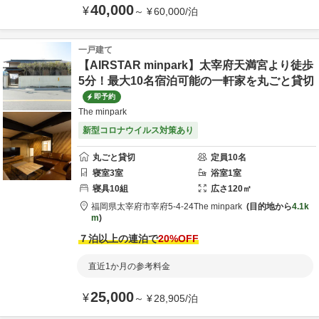
40,000
¥
～
¥
60,000
/
泊
一戸建て
【AIRSTAR minpark】太宰府天満宮より徒歩
5分！最大10名宿泊可能の一軒家を丸ごと貸切
即予約
The minpark
新型コロナウイルス対策あり
丸ごと貸切
定員
10
名
寝室
3
室
浴室
1
室
寝具
10
組
広さ
120
㎡
福岡県
太宰府市
宰府5-4-24
The minpark
目的地から
4.1k
m
７泊以上の連泊で
20
%OFF
直近1か月の参考料金
25,000
¥
～
¥
28,905
/
泊