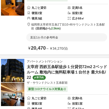
丸ごと貸切
定員
5
名
寝室
2
室
浴室
1
室
寝具
3
組
広さ
68
㎡
福岡県
太宰府市
五条2丁目10-46
サウンドクレスト五条駅
前
目的地から
2.5km
直近1か月の参考料金
20,470
¥
～
¥
34,270
/
泊
アパートメント/マンション
太宰府 西鉄五条駅徒歩１分貸切72m2 2ベッド
ルーム 敷地内に無料駐車場１台付き 最大6名/
22
即予約
ザ・サウンドクレスト五条駅前
新型コロナウイルス対策あり
丸ごと貸切
定員
6
名
寝室
2
室
浴室
1
室