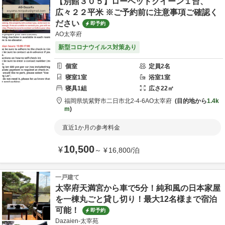
【別館３０５】ローベッドクイーン１台、
広々２２平米 ※ご予約前に注意事項ご確認く
ださい
即予約
AO太宰府
新型コロナウイルス対策あり
個室
定員
2
名
寝室
1
室
浴室
1
室
寝具
1
組
広さ
22
㎡
福岡県
筑紫野市
二日市北2-4-6
AO太宰府
目的地から
1.4k
m
直近1か月の参考料金
10,500
¥
～
¥
16,800
/
泊
一戸建て
太宰府天満宮から車で5分！純和風の日本家屋
を一棟丸ごと貸し切り！最大12名様まで宿泊
可能！
即予約
Dazaien-太宰苑