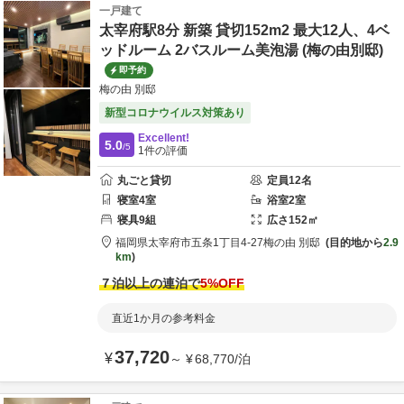
一戸建て
太宰府駅8分 新築 貸切152m2 最大12人、4ベ
ッドルーム 2バスルーム美泡湯 (梅の由別邸)
即予約
梅の由 別邸
新型コロナウイルス対策あり
Excellent!
5.0
/5
1
件の評価
丸ごと貸切
定員
12
名
寝室
4
室
浴室
2
室
寝具
9
組
広さ
152
㎡
福岡県
太宰府市
五条1丁目4-27
梅の由 別邸
目的地から
2.9
km
７泊以上の連泊で
5
%OFF
直近1か月の参考料金
37,720
¥
～
¥
68,770
/
泊