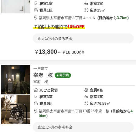
寝室
1
室
浴室
1
室
寝具
1
組
広さ
15
㎡
福岡県
太宰府市
宰府３丁目４−１６
目的地から
3.7km
７泊以上の連泊で
10
%OFF
直近1か月の参考料金
13,800
¥
～
¥
18,000
/
泊
一戸建て
宰府 桜
即予約
宰府 桜
丸ごと貸切
定員
8
名
寝室
3
室
浴室
1
室
寝具
6
組
広さ
76.59
㎡
福岡県
太宰府市
宰府５丁目10番25
宰府 桜
目的地から
4.
0km
直近1か月の参考料金