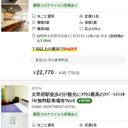
新型コロナウイルス対策あり
丸ごと貸切
定員
11
名
寝室
4
室
浴室
1
室
寝具
8
組
広さ
120
㎡
福岡県
太宰府市
石坂1丁目3215-11
梅の由 月光
目的地か
ら
3.2km
７泊以上の連泊で
5
%OFF
直近1か月の参考料金
22,770
¥
～
¥
45,770
/
泊
ホテル
太宰府駅徒歩2分!観光にｱｸｾｽ最高のｱﾊﾟｰﾄﾒﾝﾄﾎ
ﾃﾙ!無料駐車場有!No5
即予約
SONIC APARTMENT HOTEL
新型コロナウイルス対策あり
丸ごと貸切
定員
2
名