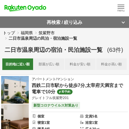
再検索 / 絞り込み
トップ
福岡県
筑紫野市
二日市温泉周辺の民泊・宿泊施設一覧
二日市温泉周辺
の
宿泊・民泊施設一覧
(
63
件)
目的地に
近い順
部屋が
広い順
料金が
安い順
料金が
高い順
アパートメント/マンション
西鉄二日市駅から徒歩7分,太宰府天満宮まで
電車で10分
即予約
グレイトフル筑紫野201
新型コロナウイルス対策あり
個室
定員
5
名
寝室
1
室
浴室
1
室