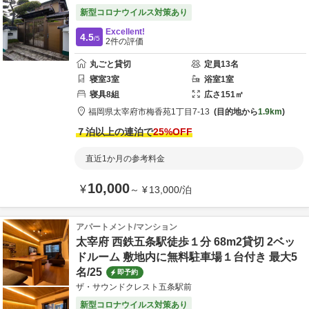
新型コロナウイルス対策あり
Excellent!
4.5
/5
2
件の評価
丸ごと貸切
定員
13
名
寝室
3
室
浴室
1
室
寝具
8
組
広さ
151
㎡
福岡県
太宰府市
梅香苑1丁目7-13
目的地から
1.9km
７泊以上の連泊で
25
%OFF
直近1か月の参考料金
10,000
¥
～
¥
13,000
/
泊
アパートメント/マンション
太宰府 西鉄五条駅徒歩１分 68m2貸切 2ベッ
ドルーム 敷地内に無料駐車場１台付き 最大5
名/25
即予約
ザ・サウンドクレスト五条駅前
新型コロナウイルス対策あり