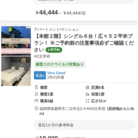
44,444
¥
～
¥
44,444
/
泊
アパートメント/マンション
【本館２階】シングル６台！広々５２平米プ
ラン！ ※ご予約前の注意事項必ずご確認くだ
さい
即予約
AO太宰府
新型コロナウイルス対策あり
Very Good
4.0
/5
2
件の評価
個室
定員
6
名
寝室
1
室
浴室
1
室
寝具
6
組
広さ
52
㎡
福岡県
筑紫野市
二日市北2-4-6
AO太宰府
目的地から
1.4k
m
直近1か月の参考料金