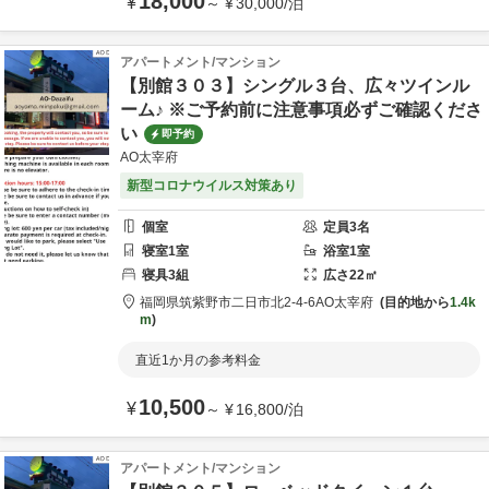
18,000
¥
～
¥
30,000
/
泊
アパートメント/マンション
【別館３０３】シングル３台、広々ツインル
ーム♪ ※ご予約前に注意事項必ずご確認くださ
い
即予約
AO太宰府
新型コロナウイルス対策あり
個室
定員
3
名
寝室
1
室
浴室
1
室
寝具
3
組
広さ
22
㎡
福岡県
筑紫野市
二日市北2-4-6
AO太宰府
目的地から
1.4k
m
直近1か月の参考料金
10,500
¥
～
¥
16,800
/
泊
アパートメント/マンション