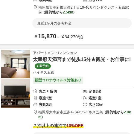
寝具
4
組
広さ
72
㎡
福岡県
太宰府市
五条2丁目10-46
サウンドクレスト五条駅
前
目的地から
2.5km
直近1か月の参考料金
15,870
¥
～
¥
34,270
/
泊
アパートメント/マンション
太宰府天満宮まで徒歩15分★観光・お仕事に!
即予約
ハイネス五条
新型コロナウイルス対策あり
丸ごと貸切
定員
3
名
寝室
1
室
浴室
1
室
寝具
2
組
広さ
20
㎡
福岡県
太宰府市
五条4-14-6
ハイネス五条
目的地から
2.8k
m
７泊以上の連泊で
10
%OFF