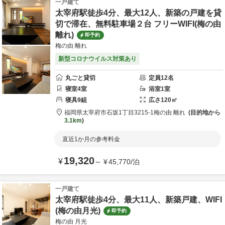
一戸建て
太宰府駅徒歩4分、最大12人、新築の戸建を貸
切で滞在、無料駐車場２台 フリーWIFI(梅の由
離れ)
即予約
梅の由 離れ
新型コロナウイルス対策あり
丸ごと貸切
定員
12
名
寝室
4
室
浴室
1
室
寝具
9
組
広さ
120
㎡
福岡県
太宰府市
石坂1丁目3215-1
梅の由 離れ
目的地から
3.1km
直近1か月の参考料金
19,320
¥
～
¥
45,770
/
泊
一戸建て
太宰府駅徒歩4分、最大11人、新築戸建、WIFI
(梅の由月光)
即予約
梅の由 月光