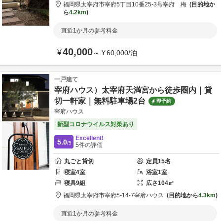
福岡県
太宰府市
宰府5丁目10番25-3号
宰府 梅
目的地か
ら
4.2km
直近1か月の参考料金
40,000
¥
～
¥
60,000
/
泊
一戸建て
宰府ハウス）太宰府天満宮から徒歩圏内｜貸
切一軒家｜無料駐車場2台
即予約
宰府ハウス
新型コロナウイルス対策あり
Excellent!
5.0
/5
5
件の評価
丸ごと貸切
定員
15
名
寝室
4
室
浴室
1
室
寝具
9
組
広さ
104
㎡
福岡県
太宰府市
宰府5-14-7
宰府ハウス
目的地から
4.3km
直近1か月の参考料金