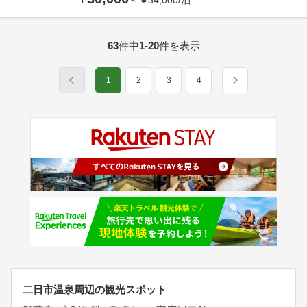
～
¥
34,000
/
泊
63
件中
1-20
件を表示
1
2
3
4
二日市温泉周辺の観光スポット