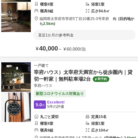
寝室
4
室
浴室
1
室
寝具
9
組
広さ
94.6
㎡
福岡県
太宰府市
宰府5丁目10番25-3号
宰府 梅
目的地か
ら
2.5km
直近1か月の参考料金
40,000
¥
～
¥
60,000
/
泊
一戸建て
宰府ハウス）太宰府天満宮から徒歩圏内｜貸
切一軒家｜無料駐車場2台
即予約
宰府ハウス
新型コロナウイルス対策あり
Excellent!
5.0
/5
5
件の評価
丸ごと貸切
定員
15
名
寝室
4
室
浴室
1
室
寝具
9
組
広さ
104
㎡