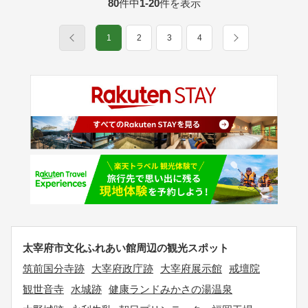
80
件中
1-20
件を表示
1
2
3
4
太宰府市文化ふれあい館周辺の観光スポット
筑前国分寺跡
大宰府政庁跡
大宰府展示館
戒壇院
観世音寺
水城跡
健康ランドみかさの湯温泉