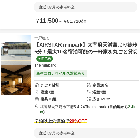
直近1か月の参考料金
11,500
¥
～
¥
51,720
/
泊
一戸建て
【AIRSTAR minpark】太宰府天満宮より徒歩
5分！最大10名宿泊可能の一軒家を丸ごと貸切
即予約
The minpark
新型コロナウイルス対策あり
丸ごと貸切
定員
10
名
寝室
3
室
浴室
1
室
寝具
10
組
広さ
120
㎡
福岡県
太宰府市
宰府5-4-24
The minpark
目的地から
2.4k
m
７泊以上の連泊で
20
%OFF
直近1か月の参考料金