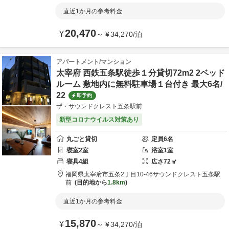
直近1か月の参考料金
20,470
¥
～
¥
34,270
/
泊
アパートメント/マンション
太宰府 西鉄五条駅徒歩１分貸切72m2 2ベッド
ルーム 敷地内に無料駐車場１台付き 最大6名/
22
即予約
ザ・サウンドクレスト五条駅前
新型コロナウイルス対策あり
丸ごと貸切
定員
6
名
寝室
2
室
浴室
1
室
寝具
4
組
広さ
72
㎡
福岡県
太宰府市
五条2丁目10-46
サウンドクレスト五条駅
前
目的地から
1.8km
直近1か月の参考料金
15,870
¥
～
¥
34,270
/
泊