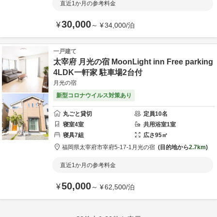
直近1か月の参考料金
30,000
¥
～
¥
34,000
/
泊
一戸建て
太宰府 月光の宿 MoonLight inn Free parking
4LDK一軒家 駐車場2台付
月光の宿
新型コロナウイルス対策あり
丸ごと貸切
定員
10
名
寝室
4
室
共用
浴室
1
室
寝具
7
組
広さ
95
㎡
福岡県
太宰府市
宰府5-17-1
月光の宿
目的地から
2.7km
直近1か月の参考料金
50,000
¥
～
¥
62,500
/
泊