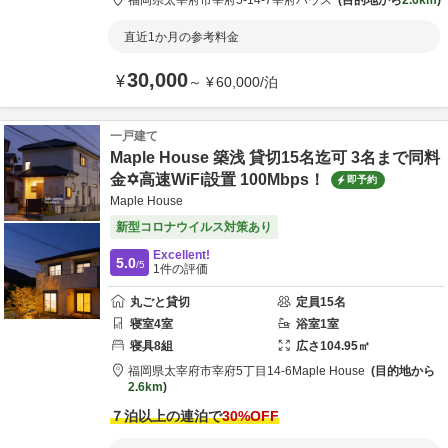
福岡県
太宰府市
宰府5-14-7
宰府ハウス
目的地から
2.6km
直近1か月の参考料金
30,000
¥
～
¥
60,000
/
泊
一戸建て
Maple House 築浅 貸切15名迄可 3名まで同料
金✡️高速WiFi設置 100Mbps！
即予約
Maple House
新型コロナウイルス対策あり
Excellent!
5.0
/5
1
件の評価
丸ごと貸切
定員
15
名
寝室
4
室
浴室
1
室
寝具
8
組
広さ
104.95
㎡
福岡県
太宰府市
宰府5丁目14-6
Maple House
目的地から
2.6km
７泊以上の連泊で
30
%OFF