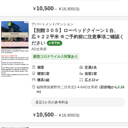
10,500
¥
～
¥
16,800
/
泊
アパートメント/マンション
【別館３０５】ローベッドクイーン１台、
広々２２平米 ※ご予約前に注意事項ご確認く
ださい
即予約
AO太宰府
新型コロナウイルス対策あり
個室
定員
2
名
寝室
1
室
浴室
1
室
寝具
1
組
広さ
22
㎡
福岡県
筑紫野市
二日市北2-4-6
AO太宰府
目的地から
2.2k
m
直近1か月の参考料金
10,500
¥
～
¥
16,800
/
泊