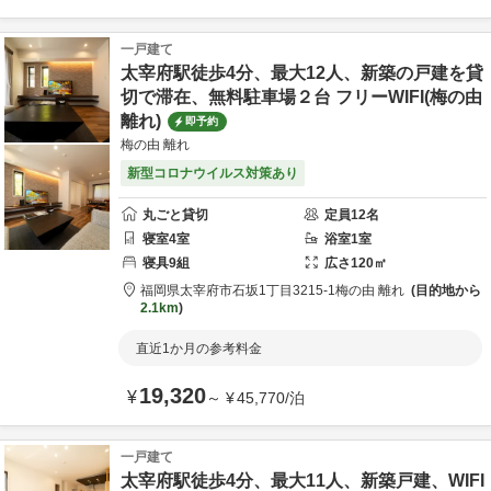
一戸建て
太宰府駅徒歩4分、最大12人、新築の戸建を貸
切で滞在、無料駐車場２台 フリーWIFI(梅の由
離れ)
即予約
梅の由 離れ
新型コロナウイルス対策あり
丸ごと貸切
定員
12
名
寝室
4
室
浴室
1
室
寝具
9
組
広さ
120
㎡
福岡県
太宰府市
石坂1丁目3215-1
梅の由 離れ
目的地から
2.1km
直近1か月の参考料金
19,320
¥
～
¥
45,770
/
泊
一戸建て
太宰府駅徒歩4分、最大11人、新築戸建、WIFI