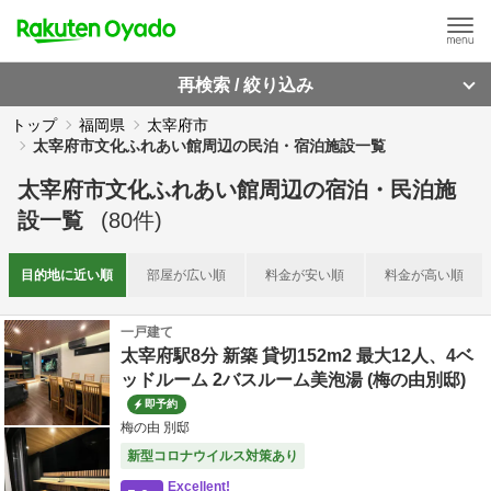
再検索 / 絞り込み
トップ
福岡県
太宰府市
太宰府市文化ふれあい館周辺の民泊・宿泊施設一覧
太宰府市文化ふれあい館周辺
の
宿泊・民泊施
設一覧
(
80
件)
目的地に
近い順
部屋が
広い順
料金が
安い順
料金が
高い順
一戸建て
太宰府駅8分 新築 貸切152m2 最大12人、4ベ
ッドルーム 2バスルーム美泡湯 (梅の由別邸)
即予約
梅の由 別邸
新型コロナウイルス対策あり
Excellent!