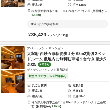
寝具
9
組
広さ
138
㎡
福岡県
太宰府市
五条1丁目4-24
梅の由 竹ノ屋
目的地から
1.8km
直近1か月の参考料金
35,420
¥
～
¥
57,270
/
泊
アパートメント/マンション
太宰府 西鉄五条駅徒歩１分 68m2貸切 2ベッ
ドルーム 敷地内に無料駐車場１台付き 最大5
名/25
即予約
ザ・サウンドクレスト五条駅前
新型コロナウイルス対策あり
丸ごと貸切
定員
5
名
寝室
2
室
浴室
1
室
寝具
3
組
広さ
68
㎡
福岡県
太宰府市
五条2丁目10-46
サウンドクレスト五条駅
前
目的地から
1.8km