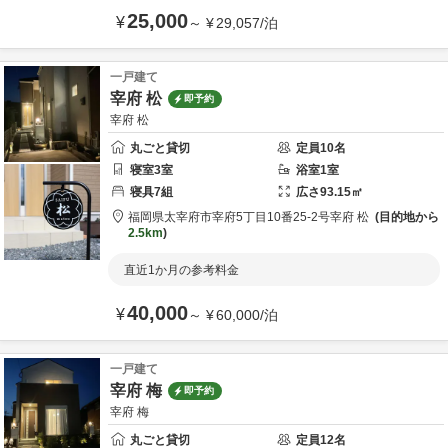
25,000
¥
～
¥
29,057
/
泊
一戸建て
宰府 松
即予約
宰府 松
丸ごと貸切
定員
10
名
寝室
3
室
浴室
1
室
寝具
7
組
広さ
93.15
㎡
福岡県
太宰府市
宰府5丁目10番25-2号
宰府 松
目的地から
2.5km
直近1か月の参考料金
40,000
¥
～
¥
60,000
/
泊
一戸建て
宰府 梅
即予約
宰府 梅
丸ごと貸切
定員
12
名