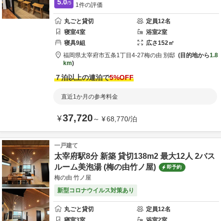
5.0
/5
1
件の評価
丸ごと貸切
定員
12
名
寝室
4
室
浴室
2
室
寝具
9
組
広さ
152
㎡
福岡県
太宰府市
五条1丁目4-27
梅の由 別邸
目的地から
1.8
km
７泊以上の連泊で
5
%OFF
直近1か月の参考料金
37,720
¥
～
¥
68,770
/
泊
一戸建て
太宰府駅8分 新築 貸切138m2 最大12人 2バス
ルーム美泡湯 (梅の由竹ノ屋)
即予約
梅の由 竹ノ屋
新型コロナウイルス対策あり
丸ごと貸切
定員
12
名
寝室
3
室
浴室
2
室