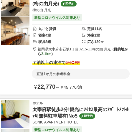
(梅の由月光)
即予約
梅の由 月光
新型コロナウイルス対策あり
丸ごと貸切
定員
11
名
寝室
4
室
浴室
1
室
寝具
8
組
広さ
120
㎡
福岡県
太宰府市
石坂1丁目3215-11
梅の由 月光
目的地か
ら
2.1km
７泊以上の連泊で
5
%OFF
直近1か月の参考料金
22,770
¥
～
¥
45,770
/
泊
ホテル
太宰府駅徒歩2分!観光にｱｸｾｽ最高のｱﾊﾟｰﾄﾒﾝﾄﾎ
ﾃﾙ!無料駐車場有!No5
即予約
SONIC APARTMENT HOTEL
新型コロナウイルス対策あり