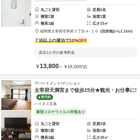
丸ごと貸切
定員
2
名
寝室
1
室
浴室
1
室
寝具
1
組
広さ
15
㎡
福岡県
太宰府市
宰府３丁目４−１６
目的地から
2.1km
７泊以上の連泊で
10
%OFF
直近1か月の参考料金
13,800
¥
～
¥
18,000
/
泊
アパートメント/マンション
太宰府天満宮まで徒歩15分★観光・お仕事に!
即予約
ハイネス五条
新型コロナウイルス対策あり
丸ごと貸切
定員
3
名
寝室
1
室
浴室
1
室
寝具
2
組
広さ
20
㎡