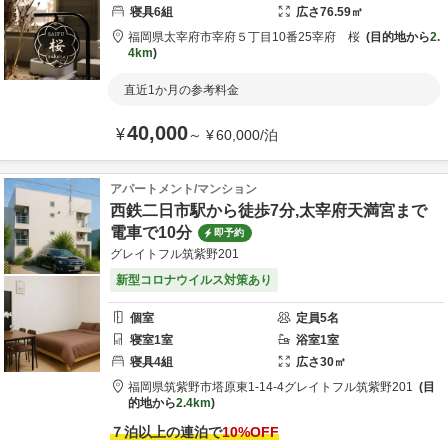
寝具
6
組
広さ
76.59
㎡
福岡県
太宰府市
宰府５丁目10番25
宰府 桜
目的地から
2.
4km
直近1か月の参考料金
40,000
¥
～
¥
60,000
/
泊
アパートメント/マンション
西鉄二日市駅から徒歩7分,太宰府天満宮まで
電車で10分
即予約
グレイトフル筑紫野201
新型コロナウイルス対策あり
個室
定員
5
名
寝室
1
室
浴室
1
室
寝具
4
組
広さ
30
㎡
福岡県
筑紫野市
塔原東1-14-4
グレイトフル筑紫野201
目
的地から
2.4km
７泊以上の連泊で
10
%OFF