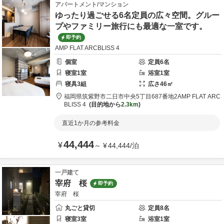
アパートメント/マンション
ゆったり過ごせる6名定員の広々空間。グルー
プやファミリー旅行にも最適な一室です。
即予約
AMP FLAT ARCBLISS 4
個室
定員
6
名
寝室
1
室
浴室
1
室
寝具
3
組
広さ
46
㎡
福岡県
筑紫野市
二日市中央5丁目687番地2
AMP FLAT ARC
BLISS 4
目的地から
2.3km
直近1か月の参考料金
44,444
¥
～
¥
44,444
/
泊
一戸建て
宰府 桜
即予約
宰府 桜
丸ごと貸切
定員
8
名
寝室
3
室
浴室
1
室