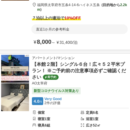
福岡県
太宰府市
五条4-14-6
ハイネス五条
目的地から
2.2k
m
７泊以上の連泊で
10
%OFF
直近1か月の参考料金
8,000
¥
～
¥
31,400
/
泊
アパートメント/マンション
【本館２階】シングル６台！広々５２平米プ
ラン！ ※ご予約前の注意事項必ずご確認くだ
さい
即予約
AO太宰府
新型コロナウイルス対策あり
Very Good
4.0
/5
2
件の評価
個室
定員
6
名
寝室
1
室
浴室
1
室
寝具
6
組
広さ
52
㎡