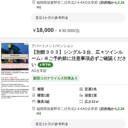
福岡県
筑紫野市
二日市北2-4-6
AO太宰府
目的地から
2.2k
m
直近1か月の参考料金
18,000
¥
～
¥
30,000
/
泊
アパートメント/マンション
【別館３０３】シングル３台、広々ツインル
ーム♪ ※ご予約前に注意事項必ずご確認くださ
い
即予約
AO太宰府
新型コロナウイルス対策あり
個室
定員
3
名
寝室
1
室
浴室
1
室
寝具
3
組
広さ
22
㎡
福岡県
筑紫野市
二日市北2-4-6
AO太宰府
目的地から
2.2k
m
直近1か月の参考料金