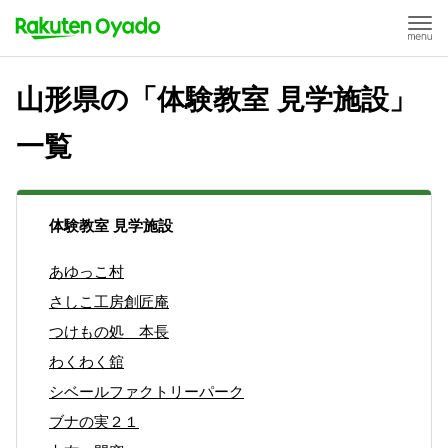
山形県の「体験教室 見学施設」
一覧
体験教室 見学施設
あゆっこ村
さしこ工房創匠庵
つけもの処 本長
わくわく舘
シベールファクトリーパーク
ブナの実２１