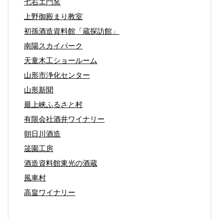
七右エ門窯
上野御殿まり教室
初孫酒造資料館「蔵探訪館」
南陽スカイパーク
天童木工ショールーム
山形市浄化センター
山形新聞
最上峡ふるさと村
有限会社酒井ワイナリー
朝日川酒造
筬園工房
酒造資料館東光の酒蔵
風車村
高畠ワイナリー